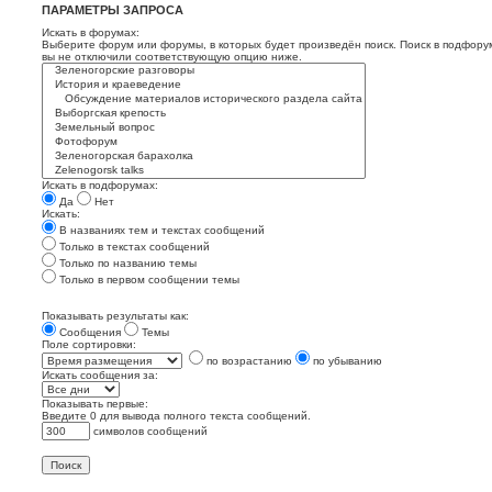
ПАРАМЕТРЫ ЗАПРОСА
Искать в форумах:
Выберите форум или форумы, в которых будет произведён поиск. Поиск в подфору
вы не отключили соответствующую опцию ниже.
Искать в подфорумах:
Да
Нет
Искать:
В названиях тем и текстах сообщений
Только в текстах сообщений
Только по названию темы
Только в первом сообщении темы
Показывать результаты как:
Сообщения
Темы
Поле сортировки:
по возрастанию
по убыванию
Искать сообщения за:
Показывать первые:
Введите 0 для вывода полного текста сообщений.
символов сообщений