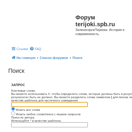
Форум
terijoki.spb.ru
Зеленогорск/Териоки. История и
современность.
Ссылки
FAQ
На главную
Список форумов
Поиск
Поиск
ЗАПРОС
Ключевые слова:
Вы можете использовать
+
, чтобы определить слова, которые должны быть в резул
результатах быть не должно. Вы можете разделить слова символом
|
для поиска л
качестве шаблона для частичного совпадения.
Искать все слова
Искать любое слово/поиск с языком запросов
Поиск по автору:
Используйте * в качестве шаблона.