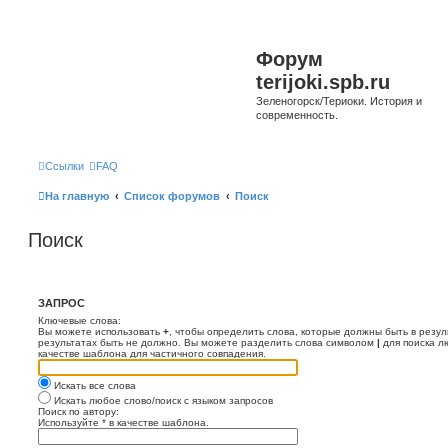
Форум
terijoki.spb.ru
Зеленогорск/Териоки. История и
современность.
Ссылки
FAQ
На главную
Список форумов
Поиск
Поиск
ЗАПРОС
Ключевые слова:
Вы можете использовать
+
, чтобы определить слова, которые должны быть в резул
результатах быть не должно. Вы можете разделить слова символом
|
для поиска л
качестве шаблона для частичного совпадения.
Искать все слова
Искать любое слово/поиск с языком запросов
Поиск по автору:
Используйте * в качестве шаблона.