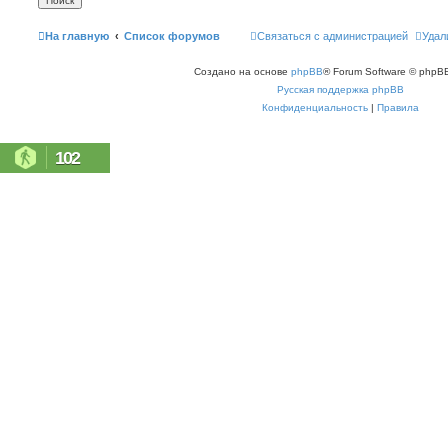
На главную
Список форумов
Связаться с администрацией
Удал
Создано на основе
phpBB
® Forum Software © phpBB
Русская поддержка phpBB
Конфиденциальность
|
Правила
102