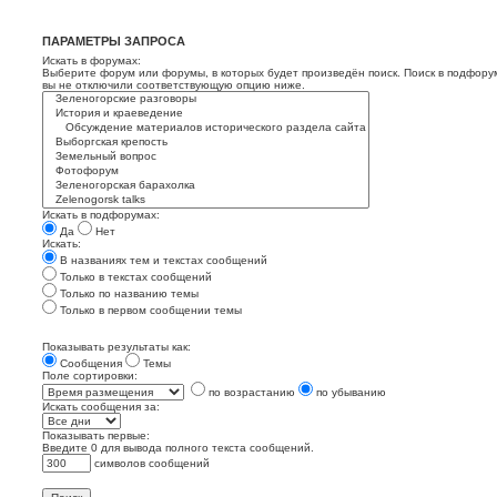
ПАРАМЕТРЫ ЗАПРОСА
Искать в форумах:
Выберите форум или форумы, в которых будет произведён поиск. Поиск в подфору
вы не отключили соответствующую опцию ниже.
Искать в подфорумах:
Да
Нет
Искать:
В названиях тем и текстах сообщений
Только в текстах сообщений
Только по названию темы
Только в первом сообщении темы
Показывать результаты как:
Сообщения
Темы
Поле сортировки:
по возрастанию
по убыванию
Искать сообщения за:
Показывать первые:
Введите 0 для вывода полного текста сообщений.
символов сообщений