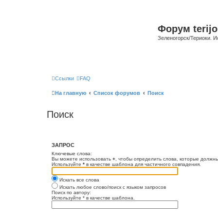
Форум terijo
Зеленогорск/Териоки. И
Ссылки
FAQ
На главную
Список форумов
Поиск
Поиск
ЗАПРОС
Ключевые слова:
Вы можете использовать
+
, чтобы определить слова, которые должны
Используйте
*
в качестве шаблона для частичного совпадения.
Искать все слова
Искать любое слово/поиск с языком запросов
Поиск по автору:
Используйте * в качестве шаблона.