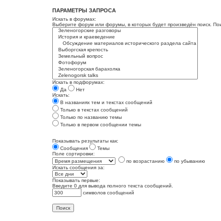
ПАРАМЕТРЫ ЗАПРОСА
Искать в форумах:
Выберите форум или форумы, в которых будет произведён поиск. По
Искать в подфорумах:
Да
Нет
Искать:
В названиях тем и текстах сообщений
Только в текстах сообщений
Только по названию темы
Только в первом сообщении темы
Показывать результаты как:
Сообщения
Темы
Поле сортировки:
по возрастанию
по убыванию
Искать сообщения за:
Показывать первые:
Введите 0 для вывода полного текста сообщений.
символов сообщений