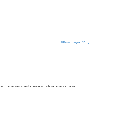
Регистрация
Вход
делить слова символом
|
для поиска любого слова из списка.