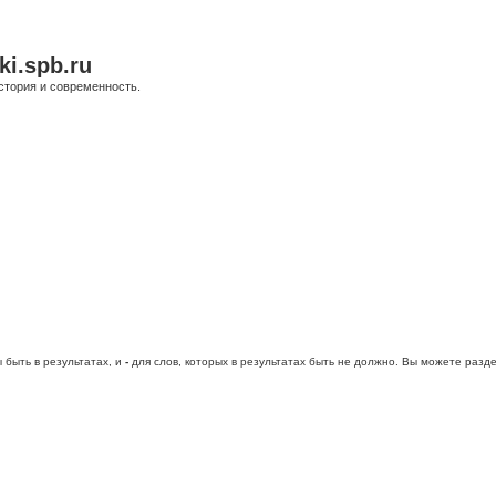
ki.spb.ru
стория и современность.
 быть в результатах, и
-
для слов, которых в результатах быть не должно. Вы можете раз