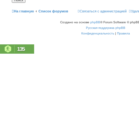
На главную
Список форумов
Связаться с администрацией
Удал
Создано на основе
phpBB
® Forum Software © phpBB
Русская поддержка phpBB
Конфиденциальность
|
Правила
135