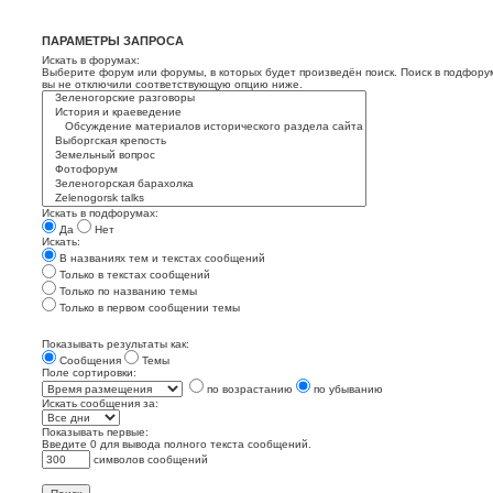
ПАРАМЕТРЫ ЗАПРОСА
Искать в форумах:
Выберите форум или форумы, в которых будет произведён поиск. Поиск в подфору
вы не отключили соответствующую опцию ниже.
Искать в подфорумах:
Да
Нет
Искать:
В названиях тем и текстах сообщений
Только в текстах сообщений
Только по названию темы
Только в первом сообщении темы
Показывать результаты как:
Сообщения
Темы
Поле сортировки:
по возрастанию
по убыванию
Искать сообщения за:
Показывать первые:
Введите 0 для вывода полного текста сообщений.
символов сообщений