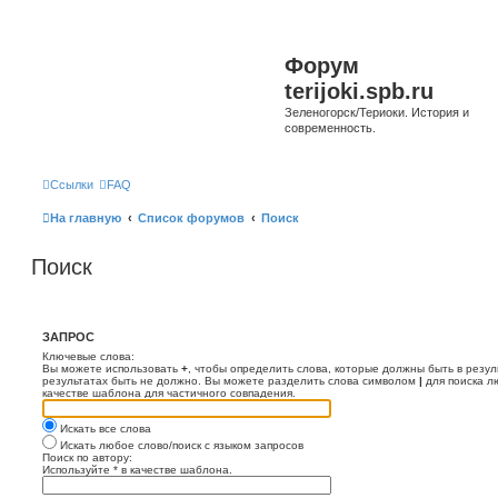
Форум
terijoki.spb.ru
Зеленогорск/Териоки. История и
современность.
Ссылки
FAQ
На главную
Список форумов
Поиск
Поиск
ЗАПРОС
Ключевые слова:
Вы можете использовать
+
, чтобы определить слова, которые должны быть в резул
результатах быть не должно. Вы можете разделить слова символом
|
для поиска л
качестве шаблона для частичного совпадения.
Искать все слова
Искать любое слово/поиск с языком запросов
Поиск по автору:
Используйте * в качестве шаблона.