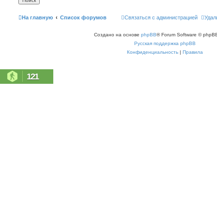
На главную
Список форумов
Связаться с администрацией
Удал
Создано на основе
phpBB
® Forum Software © phpBB
Русская поддержка phpBB
Конфиденциальность
|
Правила
121