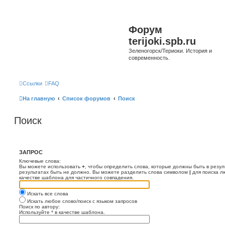
Форум
terijoki.spb.ru
Зеленогорск/Териоки. История и
современность.
Ссылки
FAQ
На главную
Список форумов
Поиск
Поиск
ЗАПРОС
Ключевые слова:
Вы можете использовать
+
, чтобы определить слова, которые должны быть в резул
результатах быть не должно. Вы можете разделить слова символом
|
для поиска л
качестве шаблона для частичного совпадения.
Искать все слова
Искать любое слово/поиск с языком запросов
Поиск по автору:
Используйте * в качестве шаблона.