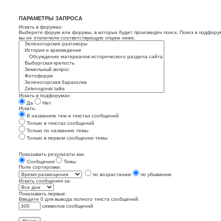
ПАРАМЕТРЫ ЗАПРОСА
Искать в форумах:
Выберите форум или форумы, в которых будет произведён поиск. Поиск в подфору
вы не отключили соответствующую опцию ниже.
Искать в подфорумах:
Да
Нет
Искать:
В названиях тем и текстах сообщений
Только в текстах сообщений
Только по названию темы
Только в первом сообщении темы
Показывать результаты как:
Сообщения
Темы
Поле сортировки:
по возрастанию
по убыванию
Искать сообщения за:
Показывать первые:
Введите 0 для вывода полного текста сообщений.
символов сообщений