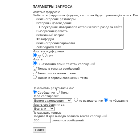
ПАРАМЕТРЫ ЗАПРОСА
Искать в форумах:
Выберите форум или форумы, в которых будет произведён поиск. По
Искать в подфорумах:
Да
Нет
Искать:
В названиях тем и текстах сообщений
Только в текстах сообщений
Только по названию темы
Только в первом сообщении темы
Показывать результаты как:
Сообщения
Темы
Поле сортировки:
по возрастанию
по убыванию
Искать сообщения за:
Показывать первые:
Введите 0 для вывода полного текста сообщений.
символов сообщений