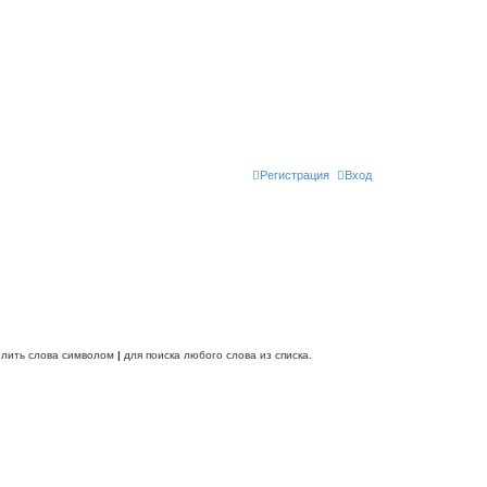
Регистрация
Вход
делить слова символом
|
для поиска любого слова из списка.