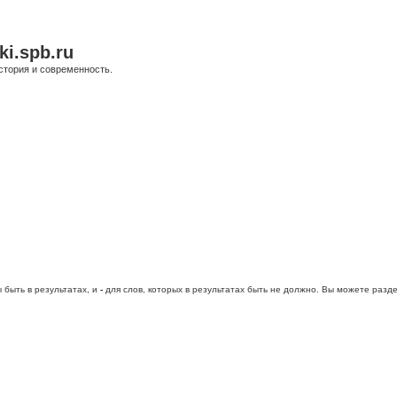
ki.spb.ru
стория и современность.
 быть в результатах, и
-
для слов, которых в результатах быть не должно. Вы можете раз