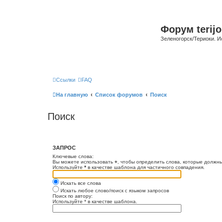
Форум terijo
Зеленогорск/Териоки. И
Ссылки
FAQ
На главную
Список форумов
Поиск
Поиск
ЗАПРОС
Ключевые слова:
Вы можете использовать
+
, чтобы определить слова, которые должны
Используйте
*
в качестве шаблона для частичного совпадения.
Искать все слова
Искать любое слово/поиск с языком запросов
Поиск по автору:
Используйте * в качестве шаблона.