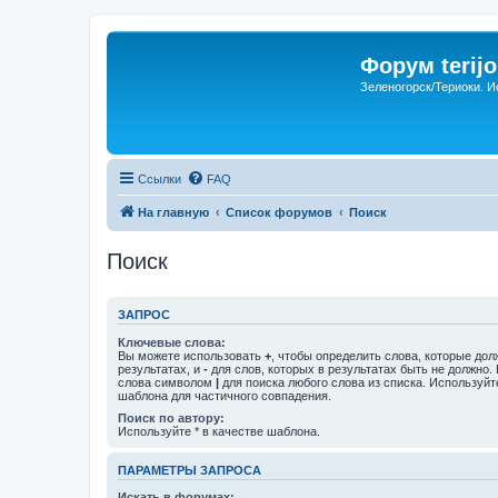
Форум terijo
Зеленогорск/Териоки. И
Ссылки
FAQ
На главную
Список форумов
Поиск
Поиск
ЗАПРОС
Ключевые слова:
Вы можете использовать
+
, чтобы определить слова, которые дол
результатах, и
-
для слов, которых в результатах быть не должно.
слова символом
|
для поиска любого слова из списка. Используй
шаблона для частичного совпадения.
Поиск по автору:
Используйте * в качестве шаблона.
ПАРАМЕТРЫ ЗАПРОСА
Искать в форумах: