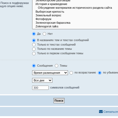
. Поиск в подфорумах
ющую опцию ниже.
Да
Нет
В названиях тем и текстах сообщений
Только в текстах сообщений
Только по названию темы
Только в первом сообщении темы
Сообщения
Темы
по возрастанию
по убыван
символов сообщений
Связаться