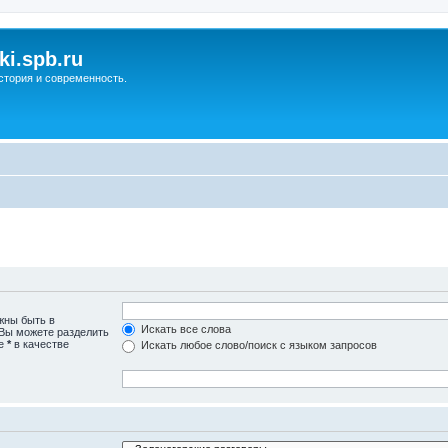
ki.spb.ru
стория и современность.
жны быть в
Искать все слова
 Вы можете разделить
те
*
в качестве
Искать любое слово/поиск с языком запросов