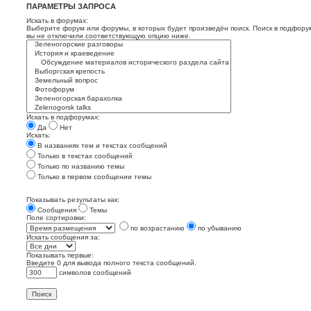
ПАРАМЕТРЫ ЗАПРОСА
Искать в форумах:
Выберите форум или форумы, в которых будет произведён поиск. Поиск в подфору
вы не отключили соответствующую опцию ниже.
Искать в подфорумах:
Да
Нет
Искать:
В названиях тем и текстах сообщений
Только в текстах сообщений
Только по названию темы
Только в первом сообщении темы
Показывать результаты как:
Сообщения
Темы
Поле сортировки:
по возрастанию
по убыванию
Искать сообщения за:
Показывать первые:
Введите 0 для вывода полного текста сообщений.
символов сообщений