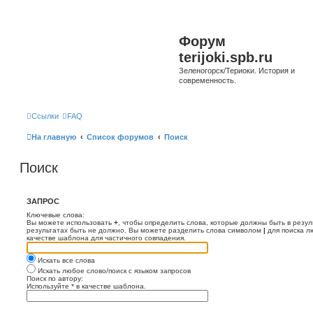
Форум
terijoki.spb.ru
Зеленогорск/Териоки. История и
современность.
Ссылки
FAQ
На главную
Список форумов
Поиск
Поиск
ЗАПРОС
Ключевые слова:
Вы можете использовать
+
, чтобы определить слова, которые должны быть в резул
результатах быть не должно. Вы можете разделить слова символом
|
для поиска л
качестве шаблона для частичного совпадения.
Искать все слова
Искать любое слово/поиск с языком запросов
Поиск по автору:
Используйте * в качестве шаблона.