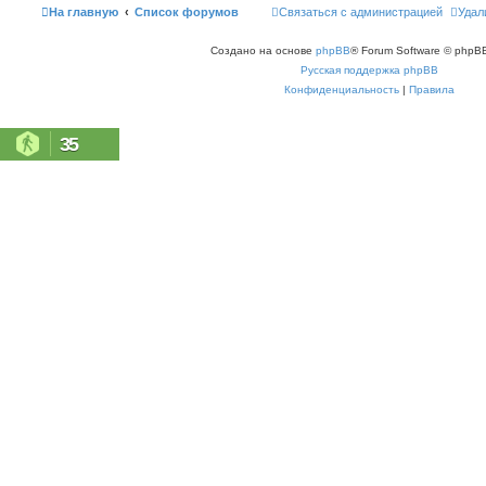
На главную
Список форумов
Связаться с администрацией
Удал
Создано на основе
phpBB
® Forum Software © phpBB
Русская поддержка phpBB
Конфиденциальность
|
Правила
35