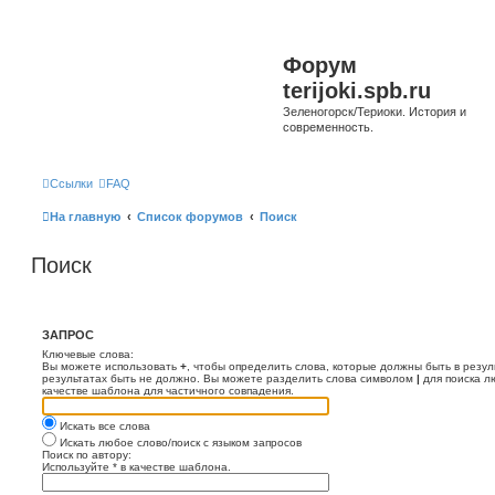
Форум
terijoki.spb.ru
Зеленогорск/Териоки. История и
современность.
Ссылки
FAQ
На главную
Список форумов
Поиск
Поиск
ЗАПРОС
Ключевые слова:
Вы можете использовать
+
, чтобы определить слова, которые должны быть в резул
результатах быть не должно. Вы можете разделить слова символом
|
для поиска л
качестве шаблона для частичного совпадения.
Искать все слова
Искать любое слово/поиск с языком запросов
Поиск по автору:
Используйте * в качестве шаблона.