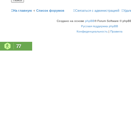
На главную
Список форумов
Связаться с администрацией
Удал
Создано на основе
phpBB
® Forum Software © phpBB
Русская поддержка phpBB
Конфиденциальность
|
Правила
77