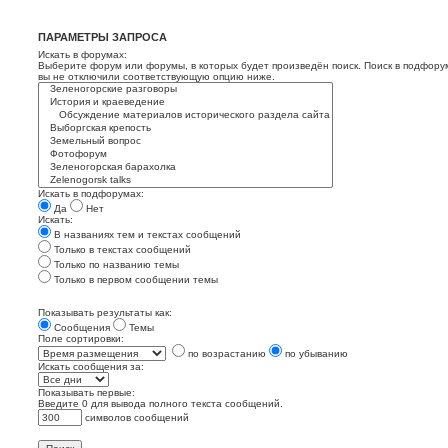
ПАРАМЕТРЫ ЗАПРОСА
Искать в форумах:
Выберите форум или форумы, в которых будет произведён поиск. Поиск в подфору
вы не отключили соответствующую опцию ниже.
Искать в подфорумах:
Да
Нет
Искать:
В названиях тем и текстах сообщений
Только в текстах сообщений
Только по названию темы
Только в первом сообщении темы
Показывать результаты как:
Сообщения
Темы
Поле сортировки:
по возрастанию
по убыванию
Искать сообщения за:
Показывать первые:
Введите 0 для вывода полного текста сообщений.
символов сообщений