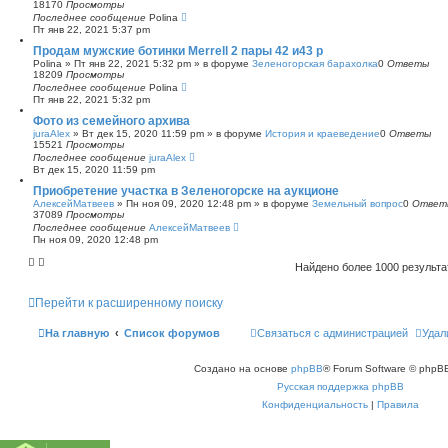
18170
Просмотры
Последнее сообщение
Polina
Пт янв 22, 2021 5:37 pm
Продам мужские ботинки Merrell 2 пары 42 и43 р
Polina
»
Пт янв 22, 2021 5:32 pm
» в форуме
Зеленогорская барахолка
0
Ответы
18209
Просмотры
Последнее сообщение
Polina
Пт янв 22, 2021 5:32 pm
Фото из семейного архива
juraAlex
»
Вт дек 15, 2020 11:59 pm
» в форуме
История и краеведение
0
Ответы
15521
Просмотры
Последнее сообщение
juraAlex
Вт дек 15, 2020 11:59 pm
Приобретение участка в Зеленогорске на аукционе
АлексейМатвеев
»
Пн ноя 09, 2020 12:48 pm
» в форуме
Земельный вопрос
0
Ответ
37089
Просмотры
Последнее сообщение
АлексейМатвеев
Пн ноя 09, 2020 12:48 pm
Найдено более 1000 результ
Перейти к расширенному поиску
На главную
Список форумов
Связаться с администрацией
Удал
Создано на основе
phpBB
® Forum Software © phpBB
Русская поддержка phpBB
Конфиденциальность
|
Правила