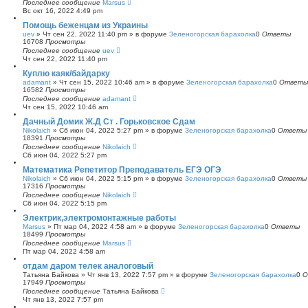
Последнее сообщение
Marsus
Вс окт 16, 2022 4:49 pm
Помощь беженцам из Украины
uev
»
Чт сен 22, 2022 11:40 pm
» в форуме
Зеленогорская барахолка
0
Ответы
16708
Просмотры
Последнее сообщение
uev
Чт сен 22, 2022 11:40 pm
Куплю каяк/байдарку
adamant
»
Чт сен 15, 2022 10:46 am
» в форуме
Зеленогорская барахолка
0
Ответы
16582
Просмотры
Последнее сообщение
adamant
Чт сен 15, 2022 10:46 am
Дачный Домик Ж.Д Ст . Горьковское Сдам
Nikolaich
»
Сб июн 04, 2022 5:27 pm
» в форуме
Зеленогорская барахолка
0
Ответы
18391
Просмотры
Последнее сообщение
Nikolaich
Сб июн 04, 2022 5:27 pm
Математика Репетитор Преподаватель ЕГЭ ОГЭ
Nikolaich
»
Сб июн 04, 2022 5:15 pm
» в форуме
Зеленогорская барахолка
0
Ответы
17316
Просмотры
Последнее сообщение
Nikolaich
Сб июн 04, 2022 5:15 pm
Электрик,электромонтажные работы
Marsus
»
Пт мар 04, 2022 4:58 am
» в форуме
Зеленогорская барахолка
0
Ответы
18499
Просмотры
Последнее сообщение
Marsus
Пт мар 04, 2022 4:58 am
отдам даром телек аналоговый
Татьяна Байкова
»
Чт янв 13, 2022 7:57 pm
» в форуме
Зеленогорская барахолка
0
О
17949
Просмотры
Последнее сообщение
Татьяна Байкова
Чт янв 13, 2022 7:57 pm