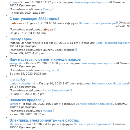
Влад
»
Чт янв 18, 2024 12:22 pm
» в форуме
Зеленогорская барахолка
0
Ответы
16262
Просмотры
Последнее сообщение
Влад
Чт янв 18, 2024 12:22 pm
С наступающим 2024 годом!
0
Ответ
abravo
»
Ср дек 27, 2023 10:51 am
» в форуме
Зеленогорские разговоры
14910
Пр
Последнее сообщение
abravo
Ср дек 27, 2023 10:51 am
Сниму Гараж
Житель Зеленогорска
»
Пн окт 09, 2023 4:44 pm
» в форуме
Зеленогорская барахол
16154
Просмотры
Последнее сообщение
Житель Зеленогорска
Пн окт 09, 2023 4:44 pm
Ищу мастера по ремонту холодильников
incogni-to
»
Вс июн 25, 2023 10:38 pm
» в форуме
Зеленогорская барахолка
0
Ответ
17225
Просмотры
Последнее сообщение
incogni-to
Вс июн 25, 2023 10:38 pm
шины б/у
Larisa Konashenok
»
Пн апр 10, 2023 8:07 pm
» в форуме
Зеленогорская барахолка
16757
Просмотры
Последнее сообщение
Larisa Konashenok
Пн апр 10, 2023 8:07 pm
Вакансия продавец
yurezz
»
Чт мар 30, 2023 10:33 am
» в форуме
Зеленогорская барахолка
0
Ответы
16065
Просмотры
Последнее сообщение
yurezz
Чт мар 30, 2023 10:33 am
Электрика, электро монтажные работы.
Marsus
»
Вс окт 16, 2022 4:49 pm
» в форуме
Зеленогорская барахолка
0
Ответы
18366
Просмотры