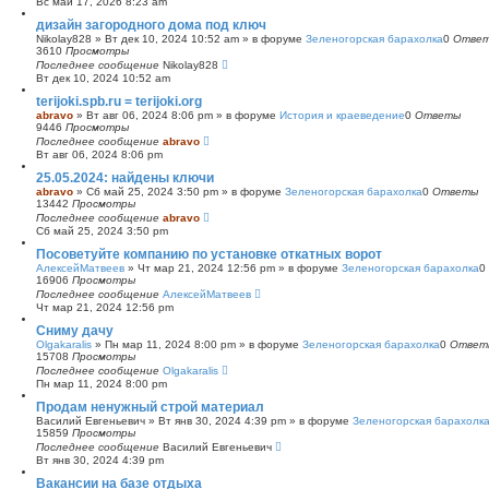
Вс май 17, 2026 8:23 am
с
дизайн загородного дома под ключ
к
Nikolay828
»
Вт дек 10, 2024 10:52 am
» в форуме
Зеленогорская барахолка
0
Отве
3610
Просмотры
Последнее сообщение
Nikolay828
Вт дек 10, 2024 10:52 am
terijoki.spb.ru = terijoki.org
abravo
»
Вт авг 06, 2024 8:06 pm
» в форуме
История и краеведение
0
Ответы
9446
Просмотры
Последнее сообщение
abravo
Вт авг 06, 2024 8:06 pm
25.05.2024: найдены ключи
abravo
»
Сб май 25, 2024 3:50 pm
» в форуме
Зеленогорская барахолка
0
Ответы
13442
Просмотры
Последнее сообщение
abravo
Сб май 25, 2024 3:50 pm
Посоветуйте компанию по установке откатных ворот
АлексейМатвеев
»
Чт мар 21, 2024 12:56 pm
» в форуме
Зеленогорская барахолка
0
16906
Просмотры
Последнее сообщение
АлексейМатвеев
Чт мар 21, 2024 12:56 pm
Сниму дачу
Olgakaralis
»
Пн мар 11, 2024 8:00 pm
» в форуме
Зеленогорская барахолка
0
Ответ
15708
Просмотры
Последнее сообщение
Olgakaralis
Пн мар 11, 2024 8:00 pm
Продам ненужный строй материал
Василий Евгеньевич
»
Вт янв 30, 2024 4:39 pm
» в форуме
Зеленогорская барахолк
15859
Просмотры
Последнее сообщение
Василий Евгеньевич
Вт янв 30, 2024 4:39 pm
Вакансии на базе отдыха