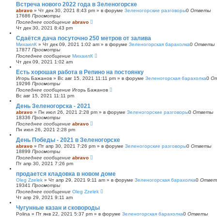
Встреча нового 2022 года в Зеленогорске
abravo
»
Чт дек 30, 2021 8:43 pm
» в форуме
Зеленогорские разговоры
0
Ответы
17686
Просмотры
Последнее сообщение
abravo
Чт дек 30, 2021 8:43 pm
Сдаётся дача посуточно 250 метров от залива
МихаилК
»
Чт дек 09, 2021 1:02 am
» в форуме
Зеленогорская барахолка
0
Ответы
17877
Просмотры
Последнее сообщение
МихаилК
Чт дек 09, 2021 1:02 am
Есть хорошая работа в Репино на постоянку
Игорь Бажанов
»
Вс авг 15, 2021 11:11 pm
» в форуме
Зеленогорская барахолка
0
О
19296
Просмотры
Последнее сообщение
Игорь Бажанов
Вс авг 15, 2021 11:11 pm
День Зеленогорска - 2021
abravo
»
Пн июл 26, 2021 2:28 pm
» в форуме
Зеленогорские разговоры
0
Ответы
18336
Просмотры
Последнее сообщение
abravo
Пн июл 26, 2021 2:28 pm
День Победы - 2021 в Зеленогорске
abravo
»
Пт апр 30, 2021 7:26 pm
» в форуме
Зеленогорские разговоры
0
Ответы
18899
Просмотры
Последнее сообщение
abravo
Пт апр 30, 2021 7:26 pm
продается кладовка в новом доме
Oleg Zzelek
»
Чт апр 29, 2021 9:11 am
» в форуме
Зеленогорская барахолка
0
Ответ
19341
Просмотры
Последнее сообщение
Oleg Zzelek
Чт апр 29, 2021 9:11 am
Чугунные казан и сковороды
Polina
»
Пт янв 22, 2021 5:37 pm
» в форуме
Зеленогорская барахолка
0
Ответы