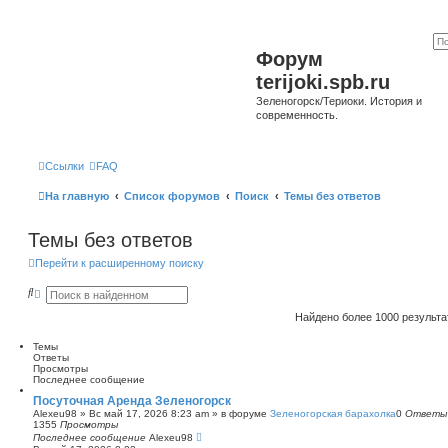
Форум
terijoki.spb.ru
Зеленогорск/Териоки. История и
современность.
Ссылки
FAQ
На главную
Список форумов
Поиск
Темы без ответов
Темы без ответов
Перейти к расширенному поиску
П
Р
о
а
и
с
Найдено более 1000 результ
с
ш
к
и
Темы
р
Ответы
е
Просмотры
н
Последнее сообщение
н
ы
Посуточная Аренда Зеленогорск
й
Alexeu98
»
Вс май 17, 2026 8:23 am
» в форуме
Зеленогорская барахолка
0
Ответы
п
1355
Просмотры
о
Последнее сообщение
Alexeu98
и