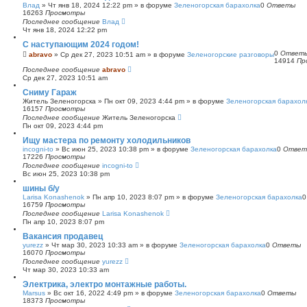
Влад
»
Чт янв 18, 2024 12:22 pm
» в форуме
Зеленогорская барахолка
0
Ответы
16263
Просмотры
Последнее сообщение
Влад
Чт янв 18, 2024 12:22 pm
С наступающим 2024 годом!
0
Ответ
abravo
»
Ср дек 27, 2023 10:51 am
» в форуме
Зеленогорские разговоры
14914
Пр
Последнее сообщение
abravo
Ср дек 27, 2023 10:51 am
Сниму Гараж
Житель Зеленогорска
»
Пн окт 09, 2023 4:44 pm
» в форуме
Зеленогорская барахол
16157
Просмотры
Последнее сообщение
Житель Зеленогорска
Пн окт 09, 2023 4:44 pm
Ищу мастера по ремонту холодильников
incogni-to
»
Вс июн 25, 2023 10:38 pm
» в форуме
Зеленогорская барахолка
0
Ответ
17226
Просмотры
Последнее сообщение
incogni-to
Вс июн 25, 2023 10:38 pm
шины б/у
Larisa Konashenok
»
Пн апр 10, 2023 8:07 pm
» в форуме
Зеленогорская барахолка
16759
Просмотры
Последнее сообщение
Larisa Konashenok
Пн апр 10, 2023 8:07 pm
Вакансия продавец
yurezz
»
Чт мар 30, 2023 10:33 am
» в форуме
Зеленогорская барахолка
0
Ответы
16070
Просмотры
Последнее сообщение
yurezz
Чт мар 30, 2023 10:33 am
Электрика, электро монтажные работы.
Marsus
»
Вс окт 16, 2022 4:49 pm
» в форуме
Зеленогорская барахолка
0
Ответы
18373
Просмотры