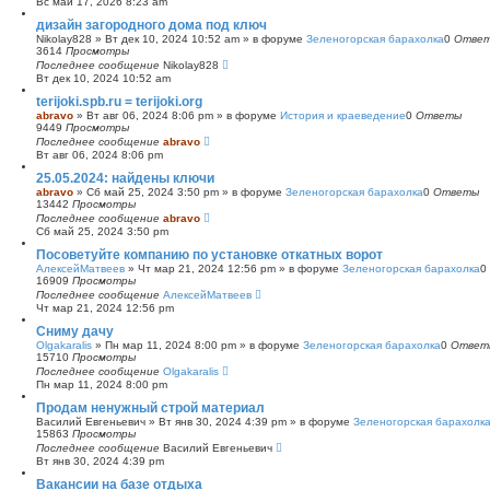
Вс май 17, 2026 8:23 am
с
дизайн загородного дома под ключ
к
Nikolay828
»
Вт дек 10, 2024 10:52 am
» в форуме
Зеленогорская барахолка
0
Отве
3614
Просмотры
Последнее сообщение
Nikolay828
Вт дек 10, 2024 10:52 am
terijoki.spb.ru = terijoki.org
abravo
»
Вт авг 06, 2024 8:06 pm
» в форуме
История и краеведение
0
Ответы
9449
Просмотры
Последнее сообщение
abravo
Вт авг 06, 2024 8:06 pm
25.05.2024: найдены ключи
abravo
»
Сб май 25, 2024 3:50 pm
» в форуме
Зеленогорская барахолка
0
Ответы
13442
Просмотры
Последнее сообщение
abravo
Сб май 25, 2024 3:50 pm
Посоветуйте компанию по установке откатных ворот
АлексейМатвеев
»
Чт мар 21, 2024 12:56 pm
» в форуме
Зеленогорская барахолка
0
16909
Просмотры
Последнее сообщение
АлексейМатвеев
Чт мар 21, 2024 12:56 pm
Сниму дачу
Olgakaralis
»
Пн мар 11, 2024 8:00 pm
» в форуме
Зеленогорская барахолка
0
Ответ
15710
Просмотры
Последнее сообщение
Olgakaralis
Пн мар 11, 2024 8:00 pm
Продам ненужный строй материал
Василий Евгеньевич
»
Вт янв 30, 2024 4:39 pm
» в форуме
Зеленогорская барахолк
15863
Просмотры
Последнее сообщение
Василий Евгеньевич
Вт янв 30, 2024 4:39 pm
Вакансии на базе отдыха