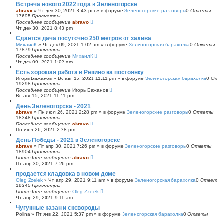
Встреча нового 2022 года в Зеленогорске
abravo
»
Чт дек 30, 2021 8:43 pm
» в форуме
Зеленогорские разговоры
0
Ответы
17695
Просмотры
Последнее сообщение
abravo
Чт дек 30, 2021 8:43 pm
Сдаётся дача посуточно 250 метров от залива
МихаилК
»
Чт дек 09, 2021 1:02 am
» в форуме
Зеленогорская барахолка
0
Ответы
17879
Просмотры
Последнее сообщение
МихаилК
Чт дек 09, 2021 1:02 am
Есть хорошая работа в Репино на постоянку
Игорь Бажанов
»
Вс авг 15, 2021 11:11 pm
» в форуме
Зеленогорская барахолка
0
О
19298
Просмотры
Последнее сообщение
Игорь Бажанов
Вс авг 15, 2021 11:11 pm
День Зеленогорска - 2021
abravo
»
Пн июл 26, 2021 2:28 pm
» в форуме
Зеленогорские разговоры
0
Ответы
18348
Просмотры
Последнее сообщение
abravo
Пн июл 26, 2021 2:28 pm
День Победы - 2021 в Зеленогорске
abravo
»
Пт апр 30, 2021 7:26 pm
» в форуме
Зеленогорские разговоры
0
Ответы
18904
Просмотры
Последнее сообщение
abravo
Пт апр 30, 2021 7:26 pm
продается кладовка в новом доме
Oleg Zzelek
»
Чт апр 29, 2021 9:11 am
» в форуме
Зеленогорская барахолка
0
Ответ
19345
Просмотры
Последнее сообщение
Oleg Zzelek
Чт апр 29, 2021 9:11 am
Чугунные казан и сковороды
Polina
»
Пт янв 22, 2021 5:37 pm
» в форуме
Зеленогорская барахолка
0
Ответы