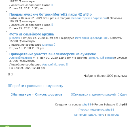
18172
Просмотры
Последнее сообщение
Polina
Пт янв 22, 2021 5:37 pm
Продам мужские ботинки Merrell 2 пары 42 и43 р
Polina
»
Пт янв 22, 2021 5:32 pm
» в форуме
Зеленогорская барахолка
0
Ответы
18213
Просмотры
Последнее сообщение
Polina
Пт янв 22, 2021 5:32 pm
Фото из семейного архива
juraAlex
»
Вт дек 15, 2020 11:59 pm
» в форуме
История и краеведение
0
Ответы
15530
Просмотры
Последнее сообщение
juraAlex
Вт дек 15, 2020 11:59 pm
Приобретение участка в Зеленогорске на аукционе
АлексейМатвеев
»
Пн ноя 09, 2020 12:48 pm
» в форуме
Земельный вопрос
0
Ответ
37095
Просмотры
Последнее сообщение
АлексейМатвеев
Пн ноя 09, 2020 12:48 pm
Найдено более 1000 результ
Перейти к расширенному поиску
На главную
Список форумов
Связаться с администрацией
Удал
Создано на основе
phpBB
® Forum Software © phpBB
Русская поддержка phpBB
Конфиденциальность
|
Правила