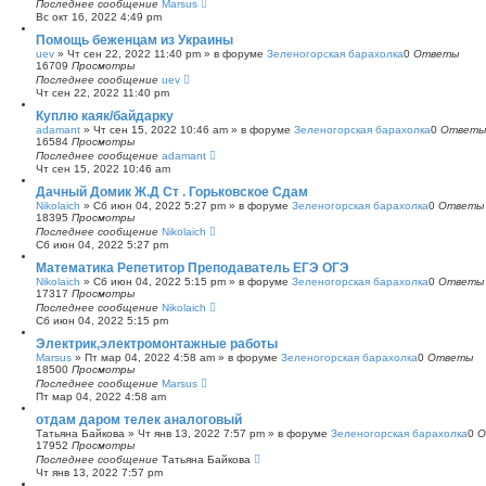
Последнее сообщение
Marsus
Вс окт 16, 2022 4:49 pm
Помощь беженцам из Украины
uev
»
Чт сен 22, 2022 11:40 pm
» в форуме
Зеленогорская барахолка
0
Ответы
16709
Просмотры
Последнее сообщение
uev
Чт сен 22, 2022 11:40 pm
Куплю каяк/байдарку
adamant
»
Чт сен 15, 2022 10:46 am
» в форуме
Зеленогорская барахолка
0
Ответы
16584
Просмотры
Последнее сообщение
adamant
Чт сен 15, 2022 10:46 am
Дачный Домик Ж.Д Ст . Горьковское Сдам
Nikolaich
»
Сб июн 04, 2022 5:27 pm
» в форуме
Зеленогорская барахолка
0
Ответы
18395
Просмотры
Последнее сообщение
Nikolaich
Сб июн 04, 2022 5:27 pm
Математика Репетитор Преподаватель ЕГЭ ОГЭ
Nikolaich
»
Сб июн 04, 2022 5:15 pm
» в форуме
Зеленогорская барахолка
0
Ответы
17317
Просмотры
Последнее сообщение
Nikolaich
Сб июн 04, 2022 5:15 pm
Электрик,электромонтажные работы
Marsus
»
Пт мар 04, 2022 4:58 am
» в форуме
Зеленогорская барахолка
0
Ответы
18500
Просмотры
Последнее сообщение
Marsus
Пт мар 04, 2022 4:58 am
отдам даром телек аналоговый
Татьяна Байкова
»
Чт янв 13, 2022 7:57 pm
» в форуме
Зеленогорская барахолка
0
О
17952
Просмотры
Последнее сообщение
Татьяна Байкова
Чт янв 13, 2022 7:57 pm