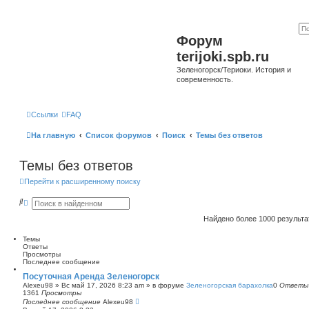
Форум
terijoki.spb.ru
Зеленогорск/Териоки. История и
современность.
Ссылки
FAQ
На главную
Список форумов
Поиск
Темы без ответов
Темы без ответов
Перейти к расширенному поиску
П
Р
о
а
и
с
Найдено более 1000 результ
с
ш
к
и
Темы
р
Ответы
е
Просмотры
н
Последнее сообщение
н
ы
Посуточная Аренда Зеленогорск
й
Alexeu98
»
Вс май 17, 2026 8:23 am
» в форуме
Зеленогорская барахолка
0
Ответы
п
1361
Просмотры
о
Последнее сообщение
Alexeu98
и