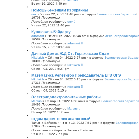
Вс окт 16, 2022 4:49 pm
Помощь беженцам из Украины
uev
»
Чт сен 22, 2022 11:40 pm
» в форуме
Зеленогорская барахолка
16708
Просмотры
Последнее сообщение
uev
Чт сен 22, 2022 11:40 pm
Куплю каяк/байдарку
adamant
»
Чт сен 15, 2022 10:46 am
» в форуме
Зеленогорская барах
16582
Просмотры
Последнее сообщение
adamant
Чт сен 15, 2022 10:46 am
Дачный Домик Ж.Д Ст . Горьковское Сдам
Nikolaich
»
Сб июн 04, 2022 5:27 pm
» в форуме
Зеленогорская барахо
18391
Просмотры
Последнее сообщение
Nikolaich
Сб июн 04, 2022 5:27 pm
Математика Репетитор Преподаватель ЕГЭ ОГЭ
Nikolaich
»
Сб июн 04, 2022 5:15 pm
» в форуме
Зеленогорская барахо
17316
Просмотры
Последнее сообщение
Nikolaich
Сб июн 04, 2022 5:15 pm
Электрик,электромонтажные работы
Marsus
»
Пт мар 04, 2022 4:58 am
» в форуме
Зеленогорская барахолк
18499
Просмотры
Последнее сообщение
Marsus
Пт мар 04, 2022 4:58 am
отдам даром телек аналоговый
Татьяна Байкова
»
Чт янв 13, 2022 7:57 pm
» в форуме
Зеленогорская
17949
Просмотры
Последнее сообщение
Татьяна Байкова
Чт янв 13, 2022 7:57 pm