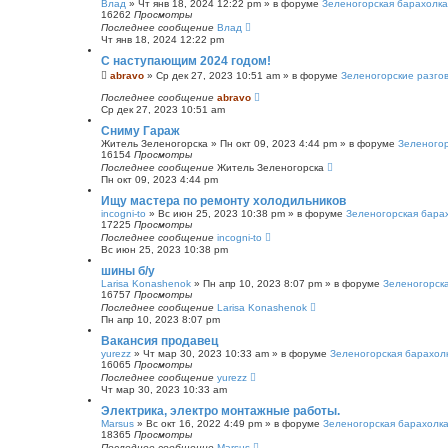
Влад
»
Чт янв 18, 2024 12:22 pm
» в форуме
Зеленогорская барахолка
16262
Просмотры
Последнее сообщение
Влад
Чт янв 18, 2024 12:22 pm
С наступающим 2024 годом!
abravo
»
Ср дек 27, 2023 10:51 am
» в форуме
Зеленогорские разго
Последнее сообщение
abravo
Ср дек 27, 2023 10:51 am
Сниму Гараж
Житель Зеленогорска
»
Пн окт 09, 2023 4:44 pm
» в форуме
Зеленогор
16154
Просмотры
Последнее сообщение
Житель Зеленогорска
Пн окт 09, 2023 4:44 pm
Ищу мастера по ремонту холодильников
incogni-to
»
Вс июн 25, 2023 10:38 pm
» в форуме
Зеленогорская бара
17225
Просмотры
Последнее сообщение
incogni-to
Вс июн 25, 2023 10:38 pm
шины б/у
Larisa Konashenok
»
Пн апр 10, 2023 8:07 pm
» в форуме
Зеленогорск
16757
Просмотры
Последнее сообщение
Larisa Konashenok
Пн апр 10, 2023 8:07 pm
Вакансия продавец
yurezz
»
Чт мар 30, 2023 10:33 am
» в форуме
Зеленогорская барахол
16065
Просмотры
Последнее сообщение
yurezz
Чт мар 30, 2023 10:33 am
Электрика, электро монтажные работы.
Marsus
»
Вс окт 16, 2022 4:49 pm
» в форуме
Зеленогорская барахолк
18365
Просмотры
Последнее сообщение
Marsus