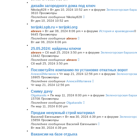
с
дизайн загородного дома под ключ
к
Nikolay828
»
Вт дек 10, 2024 10:52 am
» в форуме
Зеленогорская бара
3610
Просмотры
Последнее сообщение
Nikolay828
Вт дек 10, 2024 10:52 am
terijoki.spb.ru = terijoki.org
abravo
»
Вт авг 06, 2024 8:06 pm
» в форуме
История и краеведение
0
9445
Просмотры
Последнее сообщение
abravo
Вт авг 06, 2024 8:06 pm
25.05.2024: найдены ключи
abravo
»
Сб май 25, 2024 3:50 pm
» в форуме
Зеленогорская барахол
13442
Просмотры
Последнее сообщение
abravo
Сб май 25, 2024 3:50 pm
Посоветуйте компанию по установке откатных ворот
АлексейМатвеев
»
Чт мар 21, 2024 12:56 pm
» в форуме
Зеленогорска
16905
Просмотры
Последнее сообщение
АлексейМатвеев
Чт мар 21, 2024 12:56 pm
Сниму дачу
Olgakaralis
»
Пн мар 11, 2024 8:00 pm
» в форуме
Зеленогорская бара
15708
Просмотры
Последнее сообщение
Olgakaralis
Пн мар 11, 2024 8:00 pm
Продам ненужный строй материал
Василий Евгеньевич
»
Вт янв 30, 2024 4:39 pm
» в форуме
Зеленогорс
15859
Просмотры
Последнее сообщение
Василий Евгеньевич
Вт янв 30, 2024 4:39 pm
Вакансии на базе отдыха