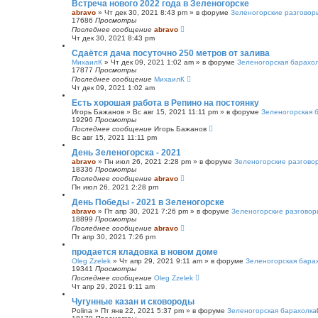
Встреча нового 2022 года в Зеленогорске
abravo
»
Чт дек 30, 2021 8:43 pm
» в форуме
Зеленогорские разговор
17686
Просмотры
Последнее сообщение
abravo
Чт дек 30, 2021 8:43 pm
Сдаётся дача посуточно 250 метров от залива
МихаилК
»
Чт дек 09, 2021 1:02 am
» в форуме
Зеленогорская барахо
17877
Просмотры
Последнее сообщение
МихаилК
Чт дек 09, 2021 1:02 am
Есть хорошая работа в Репино на постоянку
Игорь Бажанов
»
Вс авг 15, 2021 11:11 pm
» в форуме
Зеленогорская 
19296
Просмотры
Последнее сообщение
Игорь Бажанов
Вс авг 15, 2021 11:11 pm
День Зеленогорска - 2021
abravo
»
Пн июл 26, 2021 2:28 pm
» в форуме
Зеленогорские разгово
18336
Просмотры
Последнее сообщение
abravo
Пн июл 26, 2021 2:28 pm
День Победы - 2021 в Зеленогорске
abravo
»
Пт апр 30, 2021 7:26 pm
» в форуме
Зеленогорские разговор
18899
Просмотры
Последнее сообщение
abravo
Пт апр 30, 2021 7:26 pm
продается кладовка в новом доме
Oleg Zzelek
»
Чт апр 29, 2021 9:11 am
» в форуме
Зеленогорская бара
19341
Просмотры
Последнее сообщение
Oleg Zzelek
Чт апр 29, 2021 9:11 am
Чугунные казан и сковороды
Polina
»
Пт янв 22, 2021 5:37 pm
» в форуме
Зеленогорская барахолка