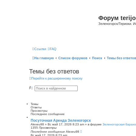
Форум terijo
Зеленогорск/Териоки. И
Ссылки
FAQ
На главную
Список форумов
Поиск
Темы без ответо
Темы без ответов
Перейти к расширенному поиску
П
Р
о
а
и
с
с
ш
к
и
Темы
р
Ответы
е
Просмотры
н
Последнее сообщение
н
ы
Посуточная Аренда Зеленогорск
й
Alexeu98
»
Вс май 17, 2026 8:23 am
» в форуме
Зеленогорская барахо
п
1355
Просмотры
о
Последнее сообщение
Alexeu98
и
Вс май 17, 2026 8:23 am