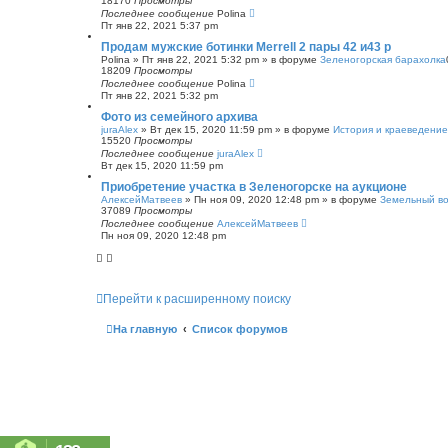
18170
Просмотры
Последнее сообщение
Polina
Пт янв 22, 2021 5:37 pm
Продам мужские ботинки Merrell 2 пары 42 и43 р
Polina
»
Пт янв 22, 2021 5:32 pm
» в форуме
Зеленогорская барахолка
18209
Просмотры
Последнее сообщение
Polina
Пт янв 22, 2021 5:32 pm
Фото из семейного архива
juraAlex
»
Вт дек 15, 2020 11:59 pm
» в форуме
История и краеведение
15520
Просмотры
Последнее сообщение
juraAlex
Вт дек 15, 2020 11:59 pm
Приобретение участка в Зеленогорске на аукционе
АлексейМатвеев
»
Пн ноя 09, 2020 12:48 pm
» в форуме
Земельный в
37089
Просмотры
Последнее сообщение
АлексейМатвеев
Пн ноя 09, 2020 12:48 pm
Перейти к расширенному поиску
На главную
Список форумов