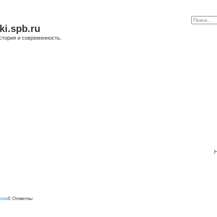
ki.spb.ru
стория и современность.
в
Н
лка
0
Ответы