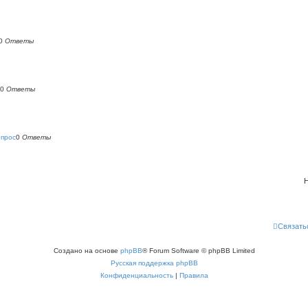
0
Ответы
0
Ответы
опрос
0
Ответы
Н
Связать
Создано на основе
phpBB
® Forum Software © phpBB Limited
Русская поддержка phpBB
Конфиденциальность
|
Правила