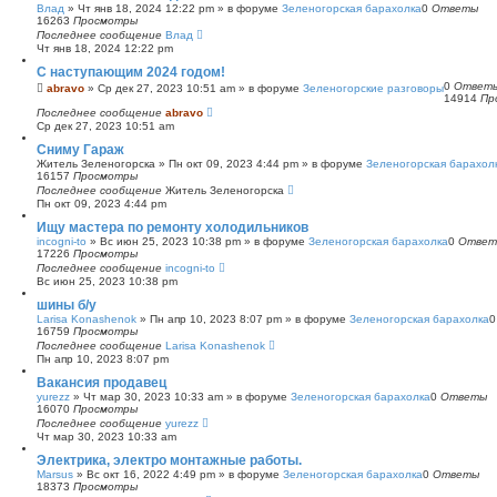
Влад
»
Чт янв 18, 2024 12:22 pm
» в форуме
Зеленогорская барахолка
0
Ответы
16263
Просмотры
Последнее сообщение
Влад
Чт янв 18, 2024 12:22 pm
С наступающим 2024 годом!
0
Ответ
abravo
»
Ср дек 27, 2023 10:51 am
» в форуме
Зеленогорские разговоры
14914
Пр
Последнее сообщение
abravo
Ср дек 27, 2023 10:51 am
Сниму Гараж
Житель Зеленогорска
»
Пн окт 09, 2023 4:44 pm
» в форуме
Зеленогорская барахол
16157
Просмотры
Последнее сообщение
Житель Зеленогорска
Пн окт 09, 2023 4:44 pm
Ищу мастера по ремонту холодильников
incogni-to
»
Вс июн 25, 2023 10:38 pm
» в форуме
Зеленогорская барахолка
0
Ответ
17226
Просмотры
Последнее сообщение
incogni-to
Вс июн 25, 2023 10:38 pm
шины б/у
Larisa Konashenok
»
Пн апр 10, 2023 8:07 pm
» в форуме
Зеленогорская барахолка
16759
Просмотры
Последнее сообщение
Larisa Konashenok
Пн апр 10, 2023 8:07 pm
Вакансия продавец
yurezz
»
Чт мар 30, 2023 10:33 am
» в форуме
Зеленогорская барахолка
0
Ответы
16070
Просмотры
Последнее сообщение
yurezz
Чт мар 30, 2023 10:33 am
Электрика, электро монтажные работы.
Marsus
»
Вс окт 16, 2022 4:49 pm
» в форуме
Зеленогорская барахолка
0
Ответы
18373
Просмотры