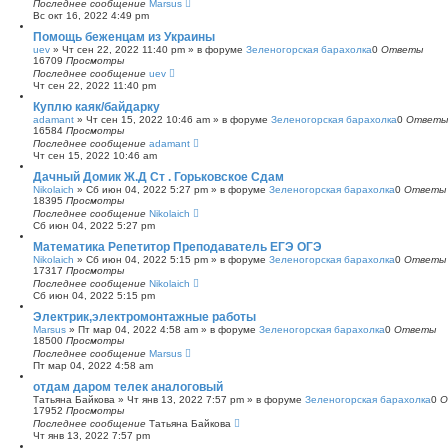
Последнее сообщение
Marsus
Вс окт 16, 2022 4:49 pm
Помощь беженцам из Украины
uev
»
Чт сен 22, 2022 11:40 pm
» в форуме
Зеленогорская барахолка
0
Ответы
16709
Просмотры
Последнее сообщение
uev
Чт сен 22, 2022 11:40 pm
Куплю каяк/байдарку
adamant
»
Чт сен 15, 2022 10:46 am
» в форуме
Зеленогорская барахолка
0
Ответы
16584
Просмотры
Последнее сообщение
adamant
Чт сен 15, 2022 10:46 am
Дачный Домик Ж.Д Ст . Горьковское Сдам
Nikolaich
»
Сб июн 04, 2022 5:27 pm
» в форуме
Зеленогорская барахолка
0
Ответы
18395
Просмотры
Последнее сообщение
Nikolaich
Сб июн 04, 2022 5:27 pm
Математика Репетитор Преподаватель ЕГЭ ОГЭ
Nikolaich
»
Сб июн 04, 2022 5:15 pm
» в форуме
Зеленогорская барахолка
0
Ответы
17317
Просмотры
Последнее сообщение
Nikolaich
Сб июн 04, 2022 5:15 pm
Электрик,электромонтажные работы
Marsus
»
Пт мар 04, 2022 4:58 am
» в форуме
Зеленогорская барахолка
0
Ответы
18500
Просмотры
Последнее сообщение
Marsus
Пт мар 04, 2022 4:58 am
отдам даром телек аналоговый
Татьяна Байкова
»
Чт янв 13, 2022 7:57 pm
» в форуме
Зеленогорская барахолка
0
О
17952
Просмотры
Последнее сообщение
Татьяна Байкова
Чт янв 13, 2022 7:57 pm