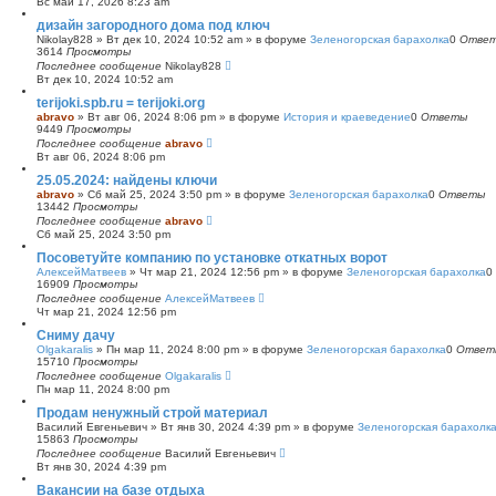
Вс май 17, 2026 8:23 am
с
дизайн загородного дома под ключ
к
Nikolay828
»
Вт дек 10, 2024 10:52 am
» в форуме
Зеленогорская барахолка
0
Отве
3614
Просмотры
Последнее сообщение
Nikolay828
Вт дек 10, 2024 10:52 am
terijoki.spb.ru = terijoki.org
abravo
»
Вт авг 06, 2024 8:06 pm
» в форуме
История и краеведение
0
Ответы
9449
Просмотры
Последнее сообщение
abravo
Вт авг 06, 2024 8:06 pm
25.05.2024: найдены ключи
abravo
»
Сб май 25, 2024 3:50 pm
» в форуме
Зеленогорская барахолка
0
Ответы
13442
Просмотры
Последнее сообщение
abravo
Сб май 25, 2024 3:50 pm
Посоветуйте компанию по установке откатных ворот
АлексейМатвеев
»
Чт мар 21, 2024 12:56 pm
» в форуме
Зеленогорская барахолка
0
16909
Просмотры
Последнее сообщение
АлексейМатвеев
Чт мар 21, 2024 12:56 pm
Сниму дачу
Olgakaralis
»
Пн мар 11, 2024 8:00 pm
» в форуме
Зеленогорская барахолка
0
Ответ
15710
Просмотры
Последнее сообщение
Olgakaralis
Пн мар 11, 2024 8:00 pm
Продам ненужный строй материал
Василий Евгеньевич
»
Вт янв 30, 2024 4:39 pm
» в форуме
Зеленогорская барахолк
15863
Просмотры
Последнее сообщение
Василий Евгеньевич
Вт янв 30, 2024 4:39 pm
Вакансии на базе отдыха