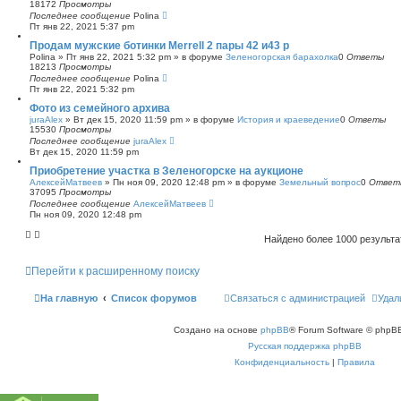
18172
Просмотры
Последнее сообщение
Polina
Пт янв 22, 2021 5:37 pm
Продам мужские ботинки Merrell 2 пары 42 и43 р
Polina
»
Пт янв 22, 2021 5:32 pm
» в форуме
Зеленогорская барахолка
0
Ответы
18213
Просмотры
Последнее сообщение
Polina
Пт янв 22, 2021 5:32 pm
Фото из семейного архива
juraAlex
»
Вт дек 15, 2020 11:59 pm
» в форуме
История и краеведение
0
Ответы
15530
Просмотры
Последнее сообщение
juraAlex
Вт дек 15, 2020 11:59 pm
Приобретение участка в Зеленогорске на аукционе
АлексейМатвеев
»
Пн ноя 09, 2020 12:48 pm
» в форуме
Земельный вопрос
0
Ответ
37095
Просмотры
Последнее сообщение
АлексейМатвеев
Пн ноя 09, 2020 12:48 pm
Найдено более 1000 результ
Перейти к расширенному поиску
На главную
Список форумов
Связаться с администрацией
Удал
Создано на основе
phpBB
® Forum Software © phpBB
Русская поддержка phpBB
Конфиденциальность
|
Правила