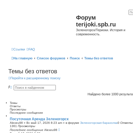
Форум
terijoki.spb.ru
Зеленогорск/Териоки. История и
современность.
Ссылки
FAQ
На главную
Список форумов
Поиск
Темы без ответов
Темы без ответов
Перейти к расширенному поиску
П
Р
о
а
и
с
Найдено более 1000 результ
с
ш
к
и
Темы
р
Ответы
е
Просмотры
н
Последнее сообщение
н
ы
Посуточная Аренда Зеленогорск
й
Alexeu98
»
Вс май 17, 2026 8:23 am
» в форуме
Зеленогорская барахолка
0
Ответы
п
1361
Просмотры
о
Последнее сообщение
Alexeu98
и