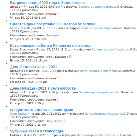
Встреча нового 2022 года в Зеленогорске
abravo
»
Чт дек 30, 2021 8:43 pm
» в форуме
Зеленогорские разговоры
0
Ответы
17695
Просмотры
Последнее сообщение
abravo
Чт дек 30, 2021 8:43 pm
Сдаётся дача посуточно 250 метров от залива
МихаилК
»
Чт дек 09, 2021 1:02 am
» в форуме
Зеленогорская барахолка
0
Ответы
17879
Просмотры
Последнее сообщение
МихаилК
Чт дек 09, 2021 1:02 am
Есть хорошая работа в Репино на постоянку
Игорь Бажанов
»
Вс авг 15, 2021 11:11 pm
» в форуме
Зеленогорская барахолка
0
О
19298
Просмотры
Последнее сообщение
Игорь Бажанов
Вс авг 15, 2021 11:11 pm
День Зеленогорска - 2021
abravo
»
Пн июл 26, 2021 2:28 pm
» в форуме
Зеленогорские разговоры
0
Ответы
18348
Просмотры
Последнее сообщение
abravo
Пн июл 26, 2021 2:28 pm
День Победы - 2021 в Зеленогорске
abravo
»
Пт апр 30, 2021 7:26 pm
» в форуме
Зеленогорские разговоры
0
Ответы
18904
Просмотры
Последнее сообщение
abravo
Пт апр 30, 2021 7:26 pm
продается кладовка в новом доме
Oleg Zzelek
»
Чт апр 29, 2021 9:11 am
» в форуме
Зеленогорская барахолка
0
Ответ
19345
Просмотры
Последнее сообщение
Oleg Zzelek
Чт апр 29, 2021 9:11 am
Чугунные казан и сковороды
Polina
»
Пт янв 22, 2021 5:37 pm
» в форуме
Зеленогорская барахолка
0
Ответы