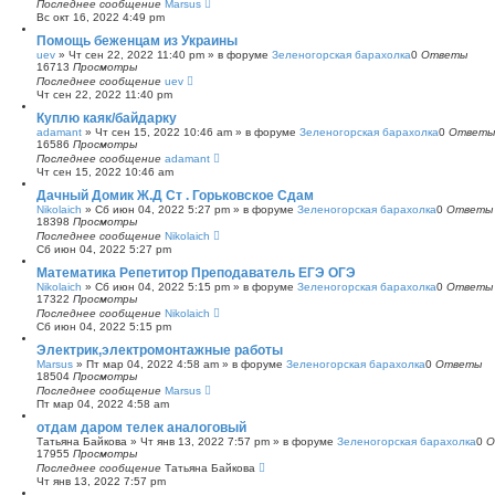
Последнее сообщение
Marsus
Вс окт 16, 2022 4:49 pm
Помощь беженцам из Украины
uev
»
Чт сен 22, 2022 11:40 pm
» в форуме
Зеленогорская барахолка
0
Ответы
16713
Просмотры
Последнее сообщение
uev
Чт сен 22, 2022 11:40 pm
Куплю каяк/байдарку
adamant
»
Чт сен 15, 2022 10:46 am
» в форуме
Зеленогорская барахолка
0
Ответы
16586
Просмотры
Последнее сообщение
adamant
Чт сен 15, 2022 10:46 am
Дачный Домик Ж.Д Ст . Горьковское Сдам
Nikolaich
»
Сб июн 04, 2022 5:27 pm
» в форуме
Зеленогорская барахолка
0
Ответы
18398
Просмотры
Последнее сообщение
Nikolaich
Сб июн 04, 2022 5:27 pm
Математика Репетитор Преподаватель ЕГЭ ОГЭ
Nikolaich
»
Сб июн 04, 2022 5:15 pm
» в форуме
Зеленогорская барахолка
0
Ответы
17322
Просмотры
Последнее сообщение
Nikolaich
Сб июн 04, 2022 5:15 pm
Электрик,электромонтажные работы
Marsus
»
Пт мар 04, 2022 4:58 am
» в форуме
Зеленогорская барахолка
0
Ответы
18504
Просмотры
Последнее сообщение
Marsus
Пт мар 04, 2022 4:58 am
отдам даром телек аналоговый
Татьяна Байкова
»
Чт янв 13, 2022 7:57 pm
» в форуме
Зеленогорская барахолка
0
О
17955
Просмотры
Последнее сообщение
Татьяна Байкова
Чт янв 13, 2022 7:57 pm