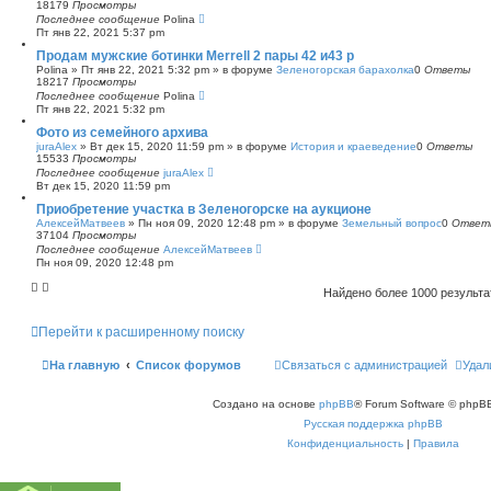
18179
Просмотры
Последнее сообщение
Polina
Пт янв 22, 2021 5:37 pm
Продам мужские ботинки Merrell 2 пары 42 и43 р
Polina
»
Пт янв 22, 2021 5:32 pm
» в форуме
Зеленогорская барахолка
0
Ответы
18217
Просмотры
Последнее сообщение
Polina
Пт янв 22, 2021 5:32 pm
Фото из семейного архива
juraAlex
»
Вт дек 15, 2020 11:59 pm
» в форуме
История и краеведение
0
Ответы
15533
Просмотры
Последнее сообщение
juraAlex
Вт дек 15, 2020 11:59 pm
Приобретение участка в Зеленогорске на аукционе
АлексейМатвеев
»
Пн ноя 09, 2020 12:48 pm
» в форуме
Земельный вопрос
0
Ответ
37104
Просмотры
Последнее сообщение
АлексейМатвеев
Пн ноя 09, 2020 12:48 pm
Найдено более 1000 результ
Перейти к расширенному поиску
На главную
Список форумов
Связаться с администрацией
Удал
Создано на основе
phpBB
® Forum Software © phpBB
Русская поддержка phpBB
Конфиденциальность
|
Правила