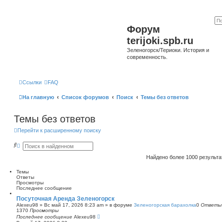
Форум
terijoki.spb.ru
Зеленогорск/Териоки. История и
современность.
Ссылки
FAQ
На главную
Список форумов
Поиск
Темы без ответов
Темы без ответов
Перейти к расширенному поиску
П
Р
о
а
и
с
Найдено более 1000 результ
с
ш
к
и
Темы
р
Ответы
е
Просмотры
н
Последнее сообщение
н
ы
Посуточная Аренда Зеленогорск
й
Alexeu98
»
Вс май 17, 2026 8:23 am
» в форуме
Зеленогорская барахолка
0
Ответы
п
1370
Просмотры
о
Последнее сообщение
Alexeu98
и