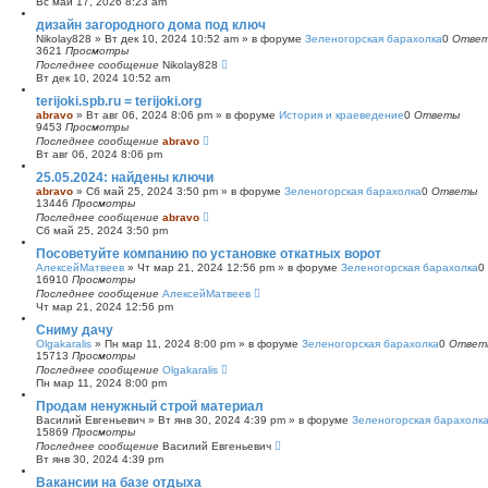
Вс май 17, 2026 8:23 am
с
дизайн загородного дома под ключ
к
Nikolay828
»
Вт дек 10, 2024 10:52 am
» в форуме
Зеленогорская барахолка
0
Отве
3621
Просмотры
Последнее сообщение
Nikolay828
Вт дек 10, 2024 10:52 am
terijoki.spb.ru = terijoki.org
abravo
»
Вт авг 06, 2024 8:06 pm
» в форуме
История и краеведение
0
Ответы
9453
Просмотры
Последнее сообщение
abravo
Вт авг 06, 2024 8:06 pm
25.05.2024: найдены ключи
abravo
»
Сб май 25, 2024 3:50 pm
» в форуме
Зеленогорская барахолка
0
Ответы
13446
Просмотры
Последнее сообщение
abravo
Сб май 25, 2024 3:50 pm
Посоветуйте компанию по установке откатных ворот
АлексейМатвеев
»
Чт мар 21, 2024 12:56 pm
» в форуме
Зеленогорская барахолка
0
16910
Просмотры
Последнее сообщение
АлексейМатвеев
Чт мар 21, 2024 12:56 pm
Сниму дачу
Olgakaralis
»
Пн мар 11, 2024 8:00 pm
» в форуме
Зеленогорская барахолка
0
Ответ
15713
Просмотры
Последнее сообщение
Olgakaralis
Пн мар 11, 2024 8:00 pm
Продам ненужный строй материал
Василий Евгеньевич
»
Вт янв 30, 2024 4:39 pm
» в форуме
Зеленогорская барахолк
15869
Просмотры
Последнее сообщение
Василий Евгеньевич
Вт янв 30, 2024 4:39 pm
Вакансии на базе отдыха