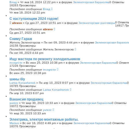
Влад
»
Чт янв 18, 2024 12:22 pm
» в форуме
Зеленогорская барахолка
0
Ответы
16263
Просмотры
Последнее сообщение
Влад
Чт янв 18, 2024 12:22 pm
С наступающим 2024 годом!
0
Ответ
abravo
»
Ср дек 27, 2023 10:51 am
» в форуме
Зеленогорские разговоры
14917
Пр
Последнее сообщение
abravo
Ср дек 27, 2023 10:51 am
Сниму Гараж
Житель Зеленогорска
»
Пн окт 09, 2023 4:44 pm
» в форуме
Зеленогорская барахол
16158
Просмотры
Последнее сообщение
Житель Зеленогорска
Пн окт 09, 2023 4:44 pm
Ищу мастера по ремонту холодильников
incogni-to
»
Вс июн 25, 2023 10:38 pm
» в форуме
Зеленогорская барахолка
0
Ответ
17228
Просмотры
Последнее сообщение
incogni-to
Вс июн 25, 2023 10:38 pm
шины б/у
Larisa Konashenok
»
Пн апр 10, 2023 8:07 pm
» в форуме
Зеленогорская барахолка
16765
Просмотры
Последнее сообщение
Larisa Konashenok
Пн апр 10, 2023 8:07 pm
Вакансия продавец
yurezz
»
Чт мар 30, 2023 10:33 am
» в форуме
Зеленогорская барахолка
0
Ответы
16072
Просмотры
Последнее сообщение
yurezz
Чт мар 30, 2023 10:33 am
Электрика, электро монтажные работы.
Marsus
»
Вс окт 16, 2022 4:49 pm
» в форуме
Зеленогорская барахолка
0
Ответы
18376
Просмотры