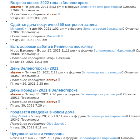
Встреча нового 2022 года в Зеленогорске
abravo
»
Чт дек 30, 2021 8:43 pm
» в форуме
Зеленогорские разговоры
0
Ответы
17697
Просмотры
Последнее сообщение
abravo
Чт дек 30, 2021 8:43 pm
Сдаётся дача посуточно 250 метров от залива
МихаилК
»
Чт дек 09, 2021 1:02 am
» в форуме
Зеленогорская барахолка
0
Ответы
17882
Просмотры
Последнее сообщение
МихаилК
Чт дек 09, 2021 1:02 am
Есть хорошая работа в Репино на постоянку
Игорь Бажанов
»
Вс авг 15, 2021 11:11 pm
» в форуме
Зеленогорская барахолка
0
О
19304
Просмотры
Последнее сообщение
Игорь Бажанов
Вс авг 15, 2021 11:11 pm
День Зеленогорска - 2021
abravo
»
Пн июл 26, 2021 2:28 pm
» в форуме
Зеленогорские разговоры
0
Ответы
18352
Просмотры
Последнее сообщение
abravo
Пн июл 26, 2021 2:28 pm
День Победы - 2021 в Зеленогорске
abravo
»
Пт апр 30, 2021 7:26 pm
» в форуме
Зеленогорские разговоры
0
Ответы
18913
Просмотры
Последнее сообщение
abravo
Пт апр 30, 2021 7:26 pm
продается кладовка в новом доме
Oleg Zzelek
»
Чт апр 29, 2021 9:11 am
» в форуме
Зеленогорская барахолка
0
Ответ
19345
Просмотры
Последнее сообщение
Oleg Zzelek
Чт апр 29, 2021 9:11 am
Чугунные казан и сковороды
Polina
»
Пт янв 22, 2021 5:37 pm
» в форуме
Зеленогорская барахолка
0
Ответы