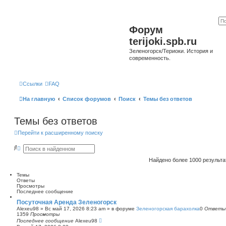
Форум
terijoki.spb.ru
Зеленогорск/Териоки. История и
современность.
Ссылки
FAQ
На главную
Список форумов
Поиск
Темы без ответов
Темы без ответов
Перейти к расширенному поиску
П
Р
о
а
и
с
Найдено более 1000 результ
с
ш
к
и
Темы
р
Ответы
е
Просмотры
н
Последнее сообщение
н
ы
Посуточная Аренда Зеленогорск
й
Alexeu98
»
Вс май 17, 2026 8:23 am
» в форуме
Зеленогорская барахолка
0
Ответы
п
1359
Просмотры
о
Последнее сообщение
Alexeu98
и