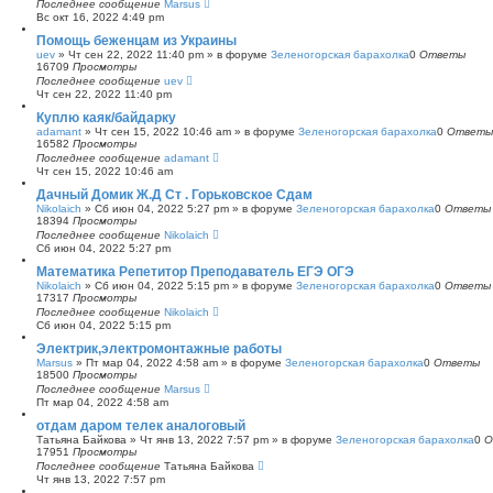
Последнее сообщение
Marsus
Вс окт 16, 2022 4:49 pm
Помощь беженцам из Украины
uev
»
Чт сен 22, 2022 11:40 pm
» в форуме
Зеленогорская барахолка
0
Ответы
16709
Просмотры
Последнее сообщение
uev
Чт сен 22, 2022 11:40 pm
Куплю каяк/байдарку
adamant
»
Чт сен 15, 2022 10:46 am
» в форуме
Зеленогорская барахолка
0
Ответы
16582
Просмотры
Последнее сообщение
adamant
Чт сен 15, 2022 10:46 am
Дачный Домик Ж.Д Ст . Горьковское Сдам
Nikolaich
»
Сб июн 04, 2022 5:27 pm
» в форуме
Зеленогорская барахолка
0
Ответы
18394
Просмотры
Последнее сообщение
Nikolaich
Сб июн 04, 2022 5:27 pm
Математика Репетитор Преподаватель ЕГЭ ОГЭ
Nikolaich
»
Сб июн 04, 2022 5:15 pm
» в форуме
Зеленогорская барахолка
0
Ответы
17317
Просмотры
Последнее сообщение
Nikolaich
Сб июн 04, 2022 5:15 pm
Электрик,электромонтажные работы
Marsus
»
Пт мар 04, 2022 4:58 am
» в форуме
Зеленогорская барахолка
0
Ответы
18500
Просмотры
Последнее сообщение
Marsus
Пт мар 04, 2022 4:58 am
отдам даром телек аналоговый
Татьяна Байкова
»
Чт янв 13, 2022 7:57 pm
» в форуме
Зеленогорская барахолка
0
О
17951
Просмотры
Последнее сообщение
Татьяна Байкова
Чт янв 13, 2022 7:57 pm