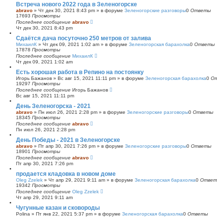
Встреча нового 2022 года в Зеленогорске
abravo
»
Чт дек 30, 2021 8:43 pm
» в форуме
Зеленогорские разговоры
0
Ответы
17693
Просмотры
Последнее сообщение
abravo
Чт дек 30, 2021 8:43 pm
Сдаётся дача посуточно 250 метров от залива
МихаилК
»
Чт дек 09, 2021 1:02 am
» в форуме
Зеленогорская барахолка
0
Ответы
17878
Просмотры
Последнее сообщение
МихаилК
Чт дек 09, 2021 1:02 am
Есть хорошая работа в Репино на постоянку
Игорь Бажанов
»
Вс авг 15, 2021 11:11 pm
» в форуме
Зеленогорская барахолка
0
О
19297
Просмотры
Последнее сообщение
Игорь Бажанов
Вс авг 15, 2021 11:11 pm
День Зеленогорска - 2021
abravo
»
Пн июл 26, 2021 2:28 pm
» в форуме
Зеленогорские разговоры
0
Ответы
18345
Просмотры
Последнее сообщение
abravo
Пн июл 26, 2021 2:28 pm
День Победы - 2021 в Зеленогорске
abravo
»
Пт апр 30, 2021 7:26 pm
» в форуме
Зеленогорские разговоры
0
Ответы
18901
Просмотры
Последнее сообщение
abravo
Пт апр 30, 2021 7:26 pm
продается кладовка в новом доме
Oleg Zzelek
»
Чт апр 29, 2021 9:11 am
» в форуме
Зеленогорская барахолка
0
Ответ
19342
Просмотры
Последнее сообщение
Oleg Zzelek
Чт апр 29, 2021 9:11 am
Чугунные казан и сковороды
Polina
»
Пт янв 22, 2021 5:37 pm
» в форуме
Зеленогорская барахолка
0
Ответы