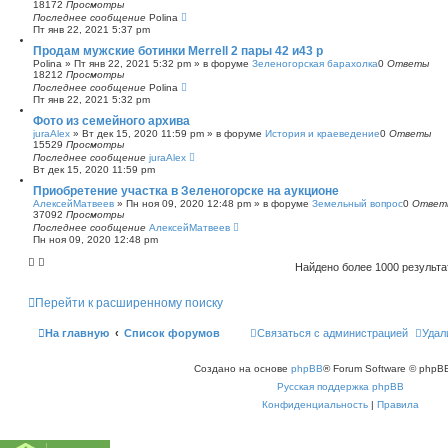
18172
Просмотры
Последнее сообщение
Polina
Пт янв 22, 2021 5:37 pm
Продам мужские ботинки Merrell 2 пары 42 и43 р
Polina
»
Пт янв 22, 2021 5:32 pm
» в форуме
Зеленогорская барахолка
0
Ответы
18212
Просмотры
Последнее сообщение
Polina
Пт янв 22, 2021 5:32 pm
Фото из семейного архива
juraAlex
»
Вт дек 15, 2020 11:59 pm
» в форуме
История и краеведение
0
Ответы
15529
Просмотры
Последнее сообщение
juraAlex
Вт дек 15, 2020 11:59 pm
Приобретение участка в Зеленогорске на аукционе
АлексейМатвеев
»
Пн ноя 09, 2020 12:48 pm
» в форуме
Земельный вопрос
0
Ответ
37092
Просмотры
Последнее сообщение
АлексейМатвеев
Пн ноя 09, 2020 12:48 pm
Найдено более 1000 результ
Перейти к расширенному поиску
На главную
Список форумов
Связаться с администрацией
Удал
Создано на основе
phpBB
® Forum Software © phpBB
Русская поддержка phpBB
Конфиденциальность
|
Правила