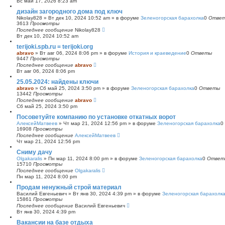
Вс май 17, 2026 8:23 am
с
дизайн загородного дома под ключ
к
Nikolay828
»
Вт дек 10, 2024 10:52 am
» в форуме
Зеленогорская барахолка
0
Отве
3613
Просмотры
Последнее сообщение
Nikolay828
Вт дек 10, 2024 10:52 am
terijoki.spb.ru = terijoki.org
abravo
»
Вт авг 06, 2024 8:06 pm
» в форуме
История и краеведение
0
Ответы
9447
Просмотры
Последнее сообщение
abravo
Вт авг 06, 2024 8:06 pm
25.05.2024: найдены ключи
abravo
»
Сб май 25, 2024 3:50 pm
» в форуме
Зеленогорская барахолка
0
Ответы
13442
Просмотры
Последнее сообщение
abravo
Сб май 25, 2024 3:50 pm
Посоветуйте компанию по установке откатных ворот
АлексейМатвеев
»
Чт мар 21, 2024 12:56 pm
» в форуме
Зеленогорская барахолка
0
16908
Просмотры
Последнее сообщение
АлексейМатвеев
Чт мар 21, 2024 12:56 pm
Сниму дачу
Olgakaralis
»
Пн мар 11, 2024 8:00 pm
» в форуме
Зеленогорская барахолка
0
Ответ
15710
Просмотры
Последнее сообщение
Olgakaralis
Пн мар 11, 2024 8:00 pm
Продам ненужный строй материал
Василий Евгеньевич
»
Вт янв 30, 2024 4:39 pm
» в форуме
Зеленогорская барахолк
15861
Просмотры
Последнее сообщение
Василий Евгеньевич
Вт янв 30, 2024 4:39 pm
Вакансии на базе отдыха