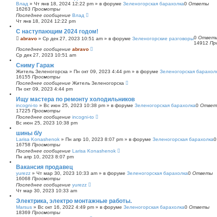
Влад
»
Чт янв 18, 2024 12:22 pm
» в форуме
Зеленогорская барахолка
0
Ответы
16263
Просмотры
Последнее сообщение
Влад
Чт янв 18, 2024 12:22 pm
С наступающим 2024 годом!
0
Ответ
abravo
»
Ср дек 27, 2023 10:51 am
» в форуме
Зеленогорские разговоры
14912
Пр
Последнее сообщение
abravo
Ср дек 27, 2023 10:51 am
Сниму Гараж
Житель Зеленогорска
»
Пн окт 09, 2023 4:44 pm
» в форуме
Зеленогорская барахол
16155
Просмотры
Последнее сообщение
Житель Зеленогорска
Пн окт 09, 2023 4:44 pm
Ищу мастера по ремонту холодильников
incogni-to
»
Вс июн 25, 2023 10:38 pm
» в форуме
Зеленогорская барахолка
0
Ответ
17225
Просмотры
Последнее сообщение
incogni-to
Вс июн 25, 2023 10:38 pm
шины б/у
Larisa Konashenok
»
Пн апр 10, 2023 8:07 pm
» в форуме
Зеленогорская барахолка
16758
Просмотры
Последнее сообщение
Larisa Konashenok
Пн апр 10, 2023 8:07 pm
Вакансия продавец
yurezz
»
Чт мар 30, 2023 10:33 am
» в форуме
Зеленогорская барахолка
0
Ответы
16068
Просмотры
Последнее сообщение
yurezz
Чт мар 30, 2023 10:33 am
Электрика, электро монтажные работы.
Marsus
»
Вс окт 16, 2022 4:49 pm
» в форуме
Зеленогорская барахолка
0
Ответы
18369
Просмотры