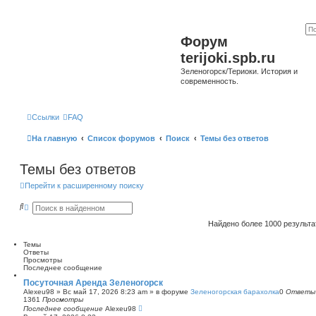
Форум
terijoki.spb.ru
Зеленогорск/Териоки. История и
современность.
Ссылки
FAQ
На главную
Список форумов
Поиск
Темы без ответов
Темы без ответов
Перейти к расширенному поиску
П
Р
о
а
и
с
Найдено более 1000 результ
с
ш
к
и
Темы
р
Ответы
е
Просмотры
н
Последнее сообщение
н
ы
Посуточная Аренда Зеленогорск
й
Alexeu98
»
Вс май 17, 2026 8:23 am
» в форуме
Зеленогорская барахолка
0
Ответы
п
1361
Просмотры
о
Последнее сообщение
Alexeu98
и