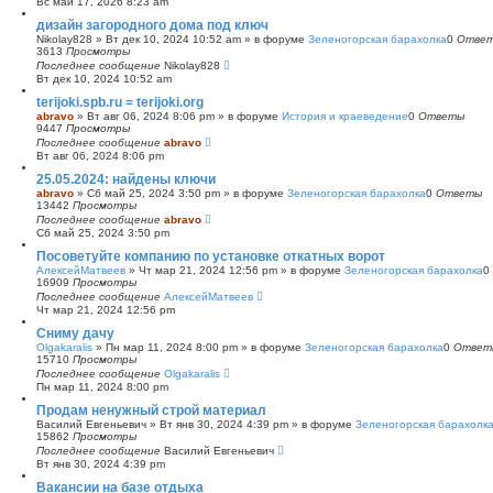
Вс май 17, 2026 8:23 am
с
дизайн загородного дома под ключ
к
Nikolay828
»
Вт дек 10, 2024 10:52 am
» в форуме
Зеленогорская барахолка
0
Отве
3613
Просмотры
Последнее сообщение
Nikolay828
Вт дек 10, 2024 10:52 am
terijoki.spb.ru = terijoki.org
abravo
»
Вт авг 06, 2024 8:06 pm
» в форуме
История и краеведение
0
Ответы
9447
Просмотры
Последнее сообщение
abravo
Вт авг 06, 2024 8:06 pm
25.05.2024: найдены ключи
abravo
»
Сб май 25, 2024 3:50 pm
» в форуме
Зеленогорская барахолка
0
Ответы
13442
Просмотры
Последнее сообщение
abravo
Сб май 25, 2024 3:50 pm
Посоветуйте компанию по установке откатных ворот
АлексейМатвеев
»
Чт мар 21, 2024 12:56 pm
» в форуме
Зеленогорская барахолка
0
16909
Просмотры
Последнее сообщение
АлексейМатвеев
Чт мар 21, 2024 12:56 pm
Сниму дачу
Olgakaralis
»
Пн мар 11, 2024 8:00 pm
» в форуме
Зеленогорская барахолка
0
Ответ
15710
Просмотры
Последнее сообщение
Olgakaralis
Пн мар 11, 2024 8:00 pm
Продам ненужный строй материал
Василий Евгеньевич
»
Вт янв 30, 2024 4:39 pm
» в форуме
Зеленогорская барахолк
15862
Просмотры
Последнее сообщение
Василий Евгеньевич
Вт янв 30, 2024 4:39 pm
Вакансии на базе отдыха