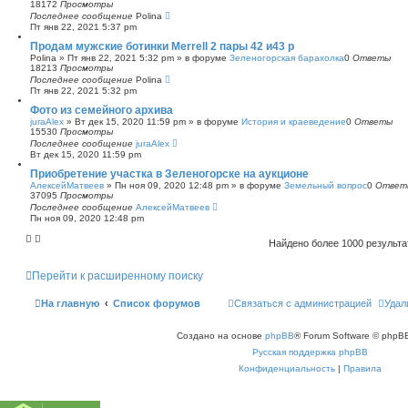
18172
Просмотры
Последнее сообщение
Polina
Пт янв 22, 2021 5:37 pm
Продам мужские ботинки Merrell 2 пары 42 и43 р
Polina
»
Пт янв 22, 2021 5:32 pm
» в форуме
Зеленогорская барахолка
0
Ответы
18213
Просмотры
Последнее сообщение
Polina
Пт янв 22, 2021 5:32 pm
Фото из семейного архива
juraAlex
»
Вт дек 15, 2020 11:59 pm
» в форуме
История и краеведение
0
Ответы
15530
Просмотры
Последнее сообщение
juraAlex
Вт дек 15, 2020 11:59 pm
Приобретение участка в Зеленогорске на аукционе
АлексейМатвеев
»
Пн ноя 09, 2020 12:48 pm
» в форуме
Земельный вопрос
0
Ответ
37095
Просмотры
Последнее сообщение
АлексейМатвеев
Пн ноя 09, 2020 12:48 pm
Найдено более 1000 результ
Перейти к расширенному поиску
На главную
Список форумов
Связаться с администрацией
Удал
Создано на основе
phpBB
® Forum Software © phpBB
Русская поддержка phpBB
Конфиденциальность
|
Правила