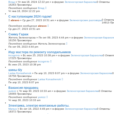
Влад
»
Чт янв 18, 2024 12:22 pm
» в форуме
Зеленогорская барахолка
0
Ответы
16263
Просмотры
Последнее сообщение
Влад
Чт янв 18, 2024 12:22 pm
С наступающим 2024 годом!
0
Ответ
abravo
»
Ср дек 27, 2023 10:51 am
» в форуме
Зеленогорские разговоры
14913
Пр
Последнее сообщение
abravo
Ср дек 27, 2023 10:51 am
Сниму Гараж
Житель Зеленогорска
»
Пн окт 09, 2023 4:44 pm
» в форуме
Зеленогорская барахол
16156
Просмотры
Последнее сообщение
Житель Зеленогорска
Пн окт 09, 2023 4:44 pm
Ищу мастера по ремонту холодильников
incogni-to
»
Вс июн 25, 2023 10:38 pm
» в форуме
Зеленогорская барахолка
0
Ответ
17225
Просмотры
Последнее сообщение
incogni-to
Вс июн 25, 2023 10:38 pm
шины б/у
Larisa Konashenok
»
Пн апр 10, 2023 8:07 pm
» в форуме
Зеленогорская барахолка
16758
Просмотры
Последнее сообщение
Larisa Konashenok
Пн апр 10, 2023 8:07 pm
Вакансия продавец
yurezz
»
Чт мар 30, 2023 10:33 am
» в форуме
Зеленогорская барахолка
0
Ответы
16069
Просмотры
Последнее сообщение
yurezz
Чт мар 30, 2023 10:33 am
Электрика, электро монтажные работы.
Marsus
»
Вс окт 16, 2022 4:49 pm
» в форуме
Зеленогорская барахолка
0
Ответы
18372
Просмотры