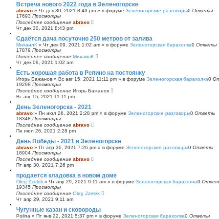
Встреча нового 2022 года в Зеленогорске
abravo
»
Чт дек 30, 2021 8:43 pm
» в форуме
Зеленогорские разговоры
0
Ответы
17693
Просмотры
Последнее сообщение
abravo
Чт дек 30, 2021 8:43 pm
Сдаётся дача посуточно 250 метров от залива
МихаилК
»
Чт дек 09, 2021 1:02 am
» в форуме
Зеленогорская барахолка
0
Ответы
17879
Просмотры
Последнее сообщение
МихаилК
Чт дек 09, 2021 1:02 am
Есть хорошая работа в Репино на постоянку
Игорь Бажанов
»
Вс авг 15, 2021 11:11 pm
» в форуме
Зеленогорская барахолка
0
О
19298
Просмотры
Последнее сообщение
Игорь Бажанов
Вс авг 15, 2021 11:11 pm
День Зеленогорска - 2021
abravo
»
Пн июл 26, 2021 2:28 pm
» в форуме
Зеленогорские разговоры
0
Ответы
18348
Просмотры
Последнее сообщение
abravo
Пн июл 26, 2021 2:28 pm
День Победы - 2021 в Зеленогорске
abravo
»
Пт апр 30, 2021 7:26 pm
» в форуме
Зеленогорские разговоры
0
Ответы
18904
Просмотры
Последнее сообщение
abravo
Пт апр 30, 2021 7:26 pm
продается кладовка в новом доме
Oleg Zzelek
»
Чт апр 29, 2021 9:11 am
» в форуме
Зеленогорская барахолка
0
Ответ
19345
Просмотры
Последнее сообщение
Oleg Zzelek
Чт апр 29, 2021 9:11 am
Чугунные казан и сковороды
Polina
»
Пт янв 22, 2021 5:37 pm
» в форуме
Зеленогорская барахолка
0
Ответы