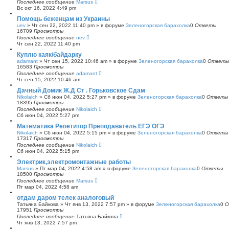
Последнее сообщение
Marsus
Вс окт 16, 2022 4:49 pm
Помощь беженцам из Украины
uev
»
Чт сен 22, 2022 11:40 pm
» в форуме
Зеленогорская барахолка
0
Ответы
16709
Просмотры
Последнее сообщение
uev
Чт сен 22, 2022 11:40 pm
Куплю каяк/байдарку
adamant
»
Чт сен 15, 2022 10:46 am
» в форуме
Зеленогорская барахолка
0
Ответы
16583
Просмотры
Последнее сообщение
adamant
Чт сен 15, 2022 10:46 am
Дачный Домик Ж.Д Ст . Горьковское Сдам
Nikolaich
»
Сб июн 04, 2022 5:27 pm
» в форуме
Зеленогорская барахолка
0
Ответы
18395
Просмотры
Последнее сообщение
Nikolaich
Сб июн 04, 2022 5:27 pm
Математика Репетитор Преподаватель ЕГЭ ОГЭ
Nikolaich
»
Сб июн 04, 2022 5:15 pm
» в форуме
Зеленогорская барахолка
0
Ответы
17317
Просмотры
Последнее сообщение
Nikolaich
Сб июн 04, 2022 5:15 pm
Электрик,электромонтажные работы
Marsus
»
Пт мар 04, 2022 4:58 am
» в форуме
Зеленогорская барахолка
0
Ответы
18500
Просмотры
Последнее сообщение
Marsus
Пт мар 04, 2022 4:58 am
отдам даром телек аналоговый
Татьяна Байкова
»
Чт янв 13, 2022 7:57 pm
» в форуме
Зеленогорская барахолка
0
О
17951
Просмотры
Последнее сообщение
Татьяна Байкова
Чт янв 13, 2022 7:57 pm