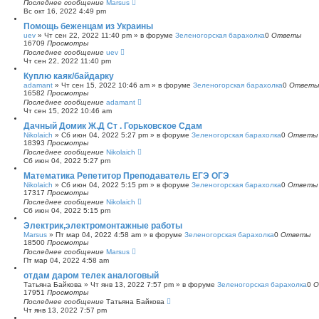
Последнее сообщение
Marsus
Вс окт 16, 2022 4:49 pm
Помощь беженцам из Украины
uev
»
Чт сен 22, 2022 11:40 pm
» в форуме
Зеленогорская барахолка
0
Ответы
16709
Просмотры
Последнее сообщение
uev
Чт сен 22, 2022 11:40 pm
Куплю каяк/байдарку
adamant
»
Чт сен 15, 2022 10:46 am
» в форуме
Зеленогорская барахолка
0
Ответы
16582
Просмотры
Последнее сообщение
adamant
Чт сен 15, 2022 10:46 am
Дачный Домик Ж.Д Ст . Горьковское Сдам
Nikolaich
»
Сб июн 04, 2022 5:27 pm
» в форуме
Зеленогорская барахолка
0
Ответы
18393
Просмотры
Последнее сообщение
Nikolaich
Сб июн 04, 2022 5:27 pm
Математика Репетитор Преподаватель ЕГЭ ОГЭ
Nikolaich
»
Сб июн 04, 2022 5:15 pm
» в форуме
Зеленогорская барахолка
0
Ответы
17317
Просмотры
Последнее сообщение
Nikolaich
Сб июн 04, 2022 5:15 pm
Электрик,электромонтажные работы
Marsus
»
Пт мар 04, 2022 4:58 am
» в форуме
Зеленогорская барахолка
0
Ответы
18500
Просмотры
Последнее сообщение
Marsus
Пт мар 04, 2022 4:58 am
отдам даром телек аналоговый
Татьяна Байкова
»
Чт янв 13, 2022 7:57 pm
» в форуме
Зеленогорская барахолка
0
О
17951
Просмотры
Последнее сообщение
Татьяна Байкова
Чт янв 13, 2022 7:57 pm