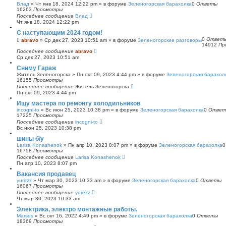
Влад
»
Чт янв 18, 2024 12:22 pm
» в форуме
Зеленогорская барахолка
0
Ответы
16263
Просмотры
Последнее сообщение
Влад
Чт янв 18, 2024 12:22 pm
С наступающим 2024 годом!
0
Ответ
abravo
»
Ср дек 27, 2023 10:51 am
» в форуме
Зеленогорские разговоры
14912
Пр
Последнее сообщение
abravo
Ср дек 27, 2023 10:51 am
Сниму Гараж
Житель Зеленогорска
»
Пн окт 09, 2023 4:44 pm
» в форуме
Зеленогорская барахол
16155
Просмотры
Последнее сообщение
Житель Зеленогорска
Пн окт 09, 2023 4:44 pm
Ищу мастера по ремонту холодильников
incogni-to
»
Вс июн 25, 2023 10:38 pm
» в форуме
Зеленогорская барахолка
0
Ответ
17225
Просмотры
Последнее сообщение
incogni-to
Вс июн 25, 2023 10:38 pm
шины б/у
Larisa Konashenok
»
Пн апр 10, 2023 8:07 pm
» в форуме
Зеленогорская барахолка
16758
Просмотры
Последнее сообщение
Larisa Konashenok
Пн апр 10, 2023 8:07 pm
Вакансия продавец
yurezz
»
Чт мар 30, 2023 10:33 am
» в форуме
Зеленогорская барахолка
0
Ответы
16067
Просмотры
Последнее сообщение
yurezz
Чт мар 30, 2023 10:33 am
Электрика, электро монтажные работы.
Marsus
»
Вс окт 16, 2022 4:49 pm
» в форуме
Зеленогорская барахолка
0
Ответы
18369
Просмотры