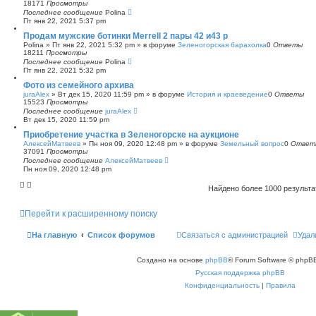
18171
Просмотры
Последнее сообщение
Polina
Пт янв 22, 2021 5:37 pm
Продам мужские ботинки Merrell 2 пары 42 и43 р
Polina
»
Пт янв 22, 2021 5:32 pm
» в форуме
Зеленогорская барахолка
0
Ответы
18211
Просмотры
Последнее сообщение
Polina
Пт янв 22, 2021 5:32 pm
Фото из семейного архива
juraAlex
»
Вт дек 15, 2020 11:59 pm
» в форуме
История и краеведение
0
Ответы
15523
Просмотры
Последнее сообщение
juraAlex
Вт дек 15, 2020 11:59 pm
Приобретение участка в Зеленогорске на аукционе
АлексейМатвеев
»
Пн ноя 09, 2020 12:48 pm
» в форуме
Земельный вопрос
0
Ответ
37091
Просмотры
Последнее сообщение
АлексейМатвеев
Пн ноя 09, 2020 12:48 pm
Найдено более 1000 результ
Перейти к расширенному поиску
На главную
Список форумов
Связаться с администрацией
Удал
Создано на основе
phpBB
® Forum Software © phpBB
Русская поддержка phpBB
Конфиденциальность
|
Правила