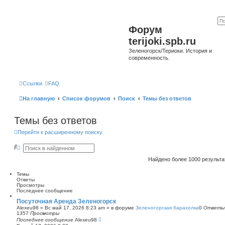
Форум
terijoki.spb.ru
Зеленогорск/Териоки. История и
современность.
Ссылки
FAQ
На главную
Список форумов
Поиск
Темы без ответов
Темы без ответов
Перейти к расширенному поиску
П
Р
о
а
и
с
Найдено более 1000 результ
с
ш
к
и
Темы
р
Ответы
е
Просмотры
н
Последнее сообщение
н
ы
Посуточная Аренда Зеленогорск
й
Alexeu98
»
Вс май 17, 2026 8:23 am
» в форуме
Зеленогорская барахолка
0
Ответы
п
1357
Просмотры
о
Последнее сообщение
Alexeu98
и