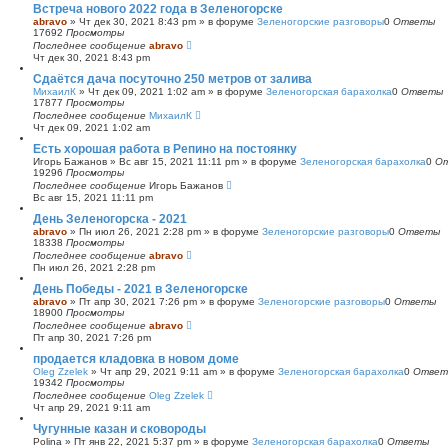
Встреча нового 2022 года в Зеленогорске
abravo
»
Чт дек 30, 2021 8:43 pm
» в форуме
Зеленогорские разговоры
0
Ответы
17692
Просмотры
Последнее сообщение
abravo
Чт дек 30, 2021 8:43 pm
Сдаётся дача посуточно 250 метров от залива
МихаилК
»
Чт дек 09, 2021 1:02 am
» в форуме
Зеленогорская барахолка
0
Ответы
17877
Просмотры
Последнее сообщение
МихаилК
Чт дек 09, 2021 1:02 am
Есть хорошая работа в Репино на постоянку
Игорь Бажанов
»
Вс авг 15, 2021 11:11 pm
» в форуме
Зеленогорская барахолка
0
О
19296
Просмотры
Последнее сообщение
Игорь Бажанов
Вс авг 15, 2021 11:11 pm
День Зеленогорска - 2021
abravo
»
Пн июл 26, 2021 2:28 pm
» в форуме
Зеленогорские разговоры
0
Ответы
18338
Просмотры
Последнее сообщение
abravo
Пн июл 26, 2021 2:28 pm
День Победы - 2021 в Зеленогорске
abravo
»
Пт апр 30, 2021 7:26 pm
» в форуме
Зеленогорские разговоры
0
Ответы
18900
Просмотры
Последнее сообщение
abravo
Пт апр 30, 2021 7:26 pm
продается кладовка в новом доме
Oleg Zzelek
»
Чт апр 29, 2021 9:11 am
» в форуме
Зеленогорская барахолка
0
Ответ
19342
Просмотры
Последнее сообщение
Oleg Zzelek
Чт апр 29, 2021 9:11 am
Чугунные казан и сковороды
Polina
»
Пт янв 22, 2021 5:37 pm
» в форуме
Зеленогорская барахолка
0
Ответы