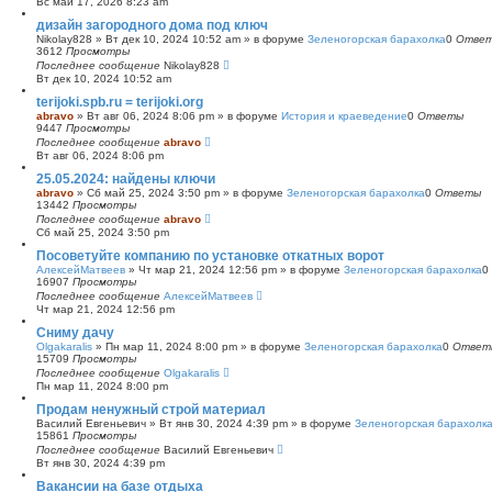
Вс май 17, 2026 8:23 am
с
дизайн загородного дома под ключ
к
Nikolay828
»
Вт дек 10, 2024 10:52 am
» в форуме
Зеленогорская барахолка
0
Отве
3612
Просмотры
Последнее сообщение
Nikolay828
Вт дек 10, 2024 10:52 am
terijoki.spb.ru = terijoki.org
abravo
»
Вт авг 06, 2024 8:06 pm
» в форуме
История и краеведение
0
Ответы
9447
Просмотры
Последнее сообщение
abravo
Вт авг 06, 2024 8:06 pm
25.05.2024: найдены ключи
abravo
»
Сб май 25, 2024 3:50 pm
» в форуме
Зеленогорская барахолка
0
Ответы
13442
Просмотры
Последнее сообщение
abravo
Сб май 25, 2024 3:50 pm
Посоветуйте компанию по установке откатных ворот
АлексейМатвеев
»
Чт мар 21, 2024 12:56 pm
» в форуме
Зеленогорская барахолка
0
16907
Просмотры
Последнее сообщение
АлексейМатвеев
Чт мар 21, 2024 12:56 pm
Сниму дачу
Olgakaralis
»
Пн мар 11, 2024 8:00 pm
» в форуме
Зеленогорская барахолка
0
Ответ
15709
Просмотры
Последнее сообщение
Olgakaralis
Пн мар 11, 2024 8:00 pm
Продам ненужный строй материал
Василий Евгеньевич
»
Вт янв 30, 2024 4:39 pm
» в форуме
Зеленогорская барахолк
15861
Просмотры
Последнее сообщение
Василий Евгеньевич
Вт янв 30, 2024 4:39 pm
Вакансии на базе отдыха