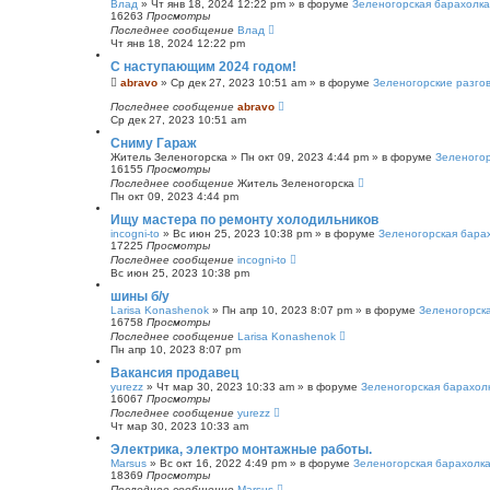
Влад
»
Чт янв 18, 2024 12:22 pm
» в форуме
Зеленогорская барахолка
16263
Просмотры
Последнее сообщение
Влад
Чт янв 18, 2024 12:22 pm
С наступающим 2024 годом!
abravo
»
Ср дек 27, 2023 10:51 am
» в форуме
Зеленогорские разго
Последнее сообщение
abravo
Ср дек 27, 2023 10:51 am
Сниму Гараж
Житель Зеленогорска
»
Пн окт 09, 2023 4:44 pm
» в форуме
Зеленогор
16155
Просмотры
Последнее сообщение
Житель Зеленогорска
Пн окт 09, 2023 4:44 pm
Ищу мастера по ремонту холодильников
incogni-to
»
Вс июн 25, 2023 10:38 pm
» в форуме
Зеленогорская бара
17225
Просмотры
Последнее сообщение
incogni-to
Вс июн 25, 2023 10:38 pm
шины б/у
Larisa Konashenok
»
Пн апр 10, 2023 8:07 pm
» в форуме
Зеленогорск
16758
Просмотры
Последнее сообщение
Larisa Konashenok
Пн апр 10, 2023 8:07 pm
Вакансия продавец
yurezz
»
Чт мар 30, 2023 10:33 am
» в форуме
Зеленогорская барахол
16067
Просмотры
Последнее сообщение
yurezz
Чт мар 30, 2023 10:33 am
Электрика, электро монтажные работы.
Marsus
»
Вс окт 16, 2022 4:49 pm
» в форуме
Зеленогорская барахолк
18369
Просмотры
Последнее сообщение
Marsus