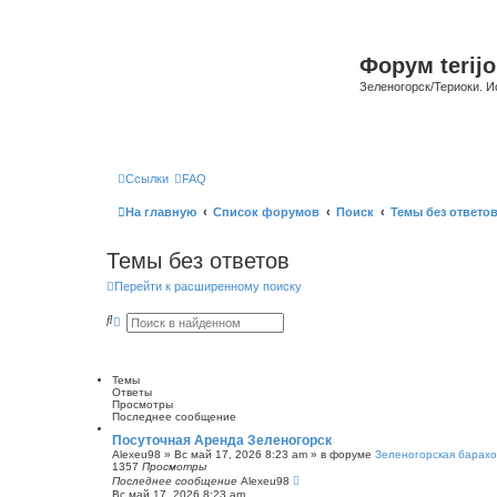
Форум terijo
Зеленогорск/Териоки. И
Ссылки
FAQ
На главную
Список форумов
Поиск
Темы без ответо
Темы без ответов
Перейти к расширенному поиску
П
Р
о
а
и
с
с
ш
к
и
Темы
р
Ответы
е
Просмотры
н
Последнее сообщение
н
ы
Посуточная Аренда Зеленогорск
й
Alexeu98
»
Вс май 17, 2026 8:23 am
» в форуме
Зеленогорская барахо
п
1357
Просмотры
о
Последнее сообщение
Alexeu98
и
Вс май 17, 2026 8:23 am