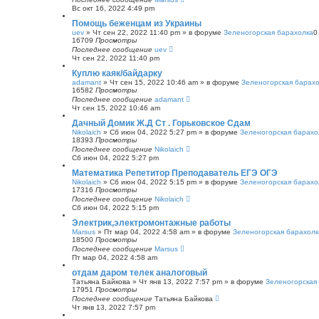
Вс окт 16, 2022 4:49 pm
Помощь беженцам из Украины
uev
»
Чт сен 22, 2022 11:40 pm
» в форуме
Зеленогорская барахолка
16709
Просмотры
Последнее сообщение
uev
Чт сен 22, 2022 11:40 pm
Куплю каяк/байдарку
adamant
»
Чт сен 15, 2022 10:46 am
» в форуме
Зеленогорская барах
16582
Просмотры
Последнее сообщение
adamant
Чт сен 15, 2022 10:46 am
Дачный Домик Ж.Д Ст . Горьковское Сдам
Nikolaich
»
Сб июн 04, 2022 5:27 pm
» в форуме
Зеленогорская барахо
18393
Просмотры
Последнее сообщение
Nikolaich
Сб июн 04, 2022 5:27 pm
Математика Репетитор Преподаватель ЕГЭ ОГЭ
Nikolaich
»
Сб июн 04, 2022 5:15 pm
» в форуме
Зеленогорская барахо
17316
Просмотры
Последнее сообщение
Nikolaich
Сб июн 04, 2022 5:15 pm
Электрик,электромонтажные работы
Marsus
»
Пт мар 04, 2022 4:58 am
» в форуме
Зеленогорская барахолк
18500
Просмотры
Последнее сообщение
Marsus
Пт мар 04, 2022 4:58 am
отдам даром телек аналоговый
Татьяна Байкова
»
Чт янв 13, 2022 7:57 pm
» в форуме
Зеленогорская
17951
Просмотры
Последнее сообщение
Татьяна Байкова
Чт янв 13, 2022 7:57 pm