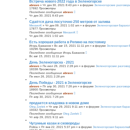
Встреча нового 2022 года в Зеленогорске
abravo
»
Чт дек 30, 2021 8:43 pm
» в форуме
Зеленогорские разговор
17692
Просмотры
Последнее сообщение
abravo
Чт дек 30, 2021 8:43 pm
Сдаётся дача посуточно 250 метров от залива
МихаилК
»
Чт дек 09, 2021 1:02 am
» в форуме
Зеленогорская барахо
17877
Просмотры
Последнее сообщение
МихаилК
Чт дек 09, 2021 1:02 am
Есть хорошая работа в Репино на постоянку
Игорь Бажанов
»
Вс авг 15, 2021 11:11 pm
» в форуме
Зеленогорская 
19296
Просмотры
Последнее сообщение
Игорь Бажанов
Вс авг 15, 2021 11:11 pm
День Зеленогорска - 2021
abravo
»
Пн июл 26, 2021 2:28 pm
» в форуме
Зеленогорские разгово
18338
Просмотры
Последнее сообщение
abravo
Пн июл 26, 2021 2:28 pm
День Победы - 2021 в Зеленогорске
abravo
»
Пт апр 30, 2021 7:26 pm
» в форуме
Зеленогорские разговор
18900
Просмотры
Последнее сообщение
abravo
Пт апр 30, 2021 7:26 pm
продается кладовка в новом доме
Oleg Zzelek
»
Чт апр 29, 2021 9:11 am
» в форуме
Зеленогорская бара
19342
Просмотры
Последнее сообщение
Oleg Zzelek
Чт апр 29, 2021 9:11 am
Чугунные казан и сковороды
Polina
»
Пт янв 22, 2021 5:37 pm
» в форуме
Зеленогорская барахолка