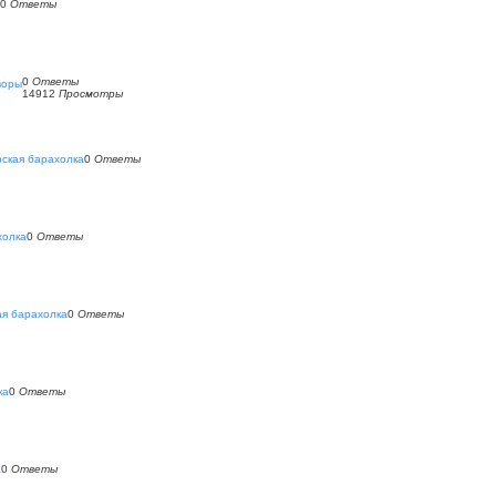
0
Ответы
0
Ответы
воры
14912
Просмотры
ская барахолка
0
Ответы
холка
0
Ответы
ая барахолка
0
Ответы
ка
0
Ответы
а
0
Ответы