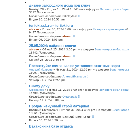
с
дизайн загородного дома под ключ
к
Nikolay828
»
Вт дек 10, 2024 10:52 am
» в форуме
Зеленогорская бара
3612
Просмотры
Последнее сообщение
Nikolay828
Вт дек 10, 2024 10:52 am
terijoki.spb.ru = terijoki.org
abravo
»
Вт авг 06, 2024 8:06 pm
» в форуме
История и краеведение
0
9447
Просмотры
Последнее сообщение
abravo
Вт авг 06, 2024 8:06 pm
25.05.2024: найдены ключи
abravo
»
Сб май 25, 2024 3:50 pm
» в форуме
Зеленогорская барахол
13442
Просмотры
Последнее сообщение
abravo
Сб май 25, 2024 3:50 pm
Посоветуйте компанию по установке откатных ворот
АлексейМатвеев
»
Чт мар 21, 2024 12:56 pm
» в форуме
Зеленогорска
16907
Просмотры
Последнее сообщение
АлексейМатвеев
Чт мар 21, 2024 12:56 pm
Сниму дачу
Olgakaralis
»
Пн мар 11, 2024 8:00 pm
» в форуме
Зеленогорская бара
15709
Просмотры
Последнее сообщение
Olgakaralis
Пн мар 11, 2024 8:00 pm
Продам ненужный строй материал
Василий Евгеньевич
»
Вт янв 30, 2024 4:39 pm
» в форуме
Зеленогорс
15861
Просмотры
Последнее сообщение
Василий Евгеньевич
Вт янв 30, 2024 4:39 pm
Вакансии на базе отдыха