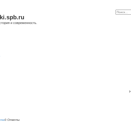
ki.spb.ru
стория и современность.
в
Н
лка
0
Ответы