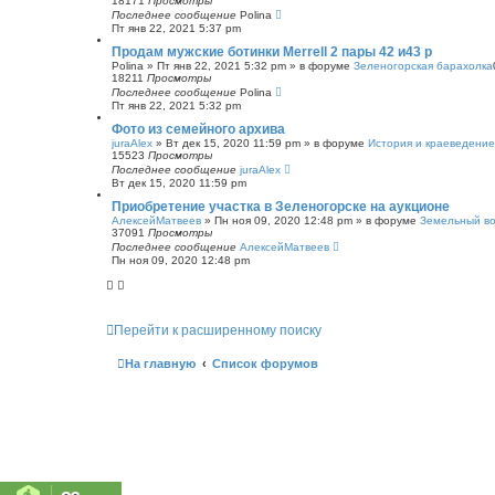
18171
Просмотры
Последнее сообщение
Polina
Пт янв 22, 2021 5:37 pm
Продам мужские ботинки Merrell 2 пары 42 и43 р
Polina
»
Пт янв 22, 2021 5:32 pm
» в форуме
Зеленогорская барахолка
18211
Просмотры
Последнее сообщение
Polina
Пт янв 22, 2021 5:32 pm
Фото из семейного архива
juraAlex
»
Вт дек 15, 2020 11:59 pm
» в форуме
История и краеведение
15523
Просмотры
Последнее сообщение
juraAlex
Вт дек 15, 2020 11:59 pm
Приобретение участка в Зеленогорске на аукционе
АлексейМатвеев
»
Пн ноя 09, 2020 12:48 pm
» в форуме
Земельный в
37091
Просмотры
Последнее сообщение
АлексейМатвеев
Пн ноя 09, 2020 12:48 pm
Перейти к расширенному поиску
На главную
Список форумов