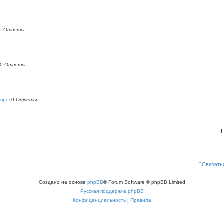
0
Ответы
0
Ответы
опрос
0
Ответы
Н
Связать
Создано на основе
phpBB
® Forum Software © phpBB Limited
Русская поддержка phpBB
Конфиденциальность
|
Правила