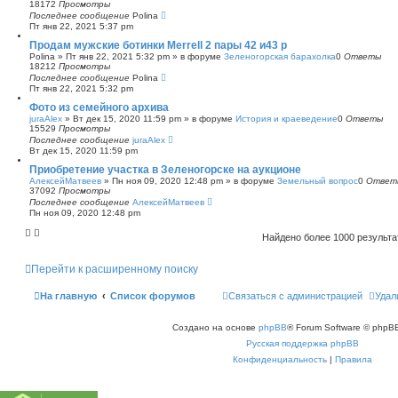
18172
Просмотры
Последнее сообщение
Polina
Пт янв 22, 2021 5:37 pm
Продам мужские ботинки Merrell 2 пары 42 и43 р
Polina
»
Пт янв 22, 2021 5:32 pm
» в форуме
Зеленогорская барахолка
0
Ответы
18212
Просмотры
Последнее сообщение
Polina
Пт янв 22, 2021 5:32 pm
Фото из семейного архива
juraAlex
»
Вт дек 15, 2020 11:59 pm
» в форуме
История и краеведение
0
Ответы
15529
Просмотры
Последнее сообщение
juraAlex
Вт дек 15, 2020 11:59 pm
Приобретение участка в Зеленогорске на аукционе
АлексейМатвеев
»
Пн ноя 09, 2020 12:48 pm
» в форуме
Земельный вопрос
0
Ответ
37092
Просмотры
Последнее сообщение
АлексейМатвеев
Пн ноя 09, 2020 12:48 pm
Найдено более 1000 результ
Перейти к расширенному поиску
На главную
Список форумов
Связаться с администрацией
Удал
Создано на основе
phpBB
® Forum Software © phpBB
Русская поддержка phpBB
Конфиденциальность
|
Правила