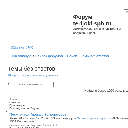
Форум
terijoki.spb.ru
Зеленогорск/Териоки. История и
современность.
Ссылки
FAQ
На главную
Список форумов
Поиск
Темы без ответов
Темы без ответов
Перейти к расширенному поиску
П
Р
о
а
и
с
Найдено более 1000 результ
с
ш
к
и
Темы
р
Ответы
е
Просмотры
н
Последнее сообщение
н
ы
Посуточная Аренда Зеленогорск
й
Alexeu98
»
Вс май 17, 2026 8:23 am
» в форуме
Зеленогорская барахолка
0
Ответы
п
1359
Просмотры
о
Последнее сообщение
Alexeu98
и