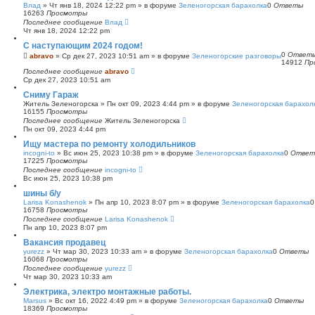
Влад
»
Чт янв 18, 2024 12:22 pm
» в форуме
Зеленогорская барахолка
0
Ответы
16263
Просмотры
Последнее сообщение
Влад
Чт янв 18, 2024 12:22 pm
С наступающим 2024 годом!
0
Ответ
abravo
»
Ср дек 27, 2023 10:51 am
» в форуме
Зеленогорские разговоры
14912
Пр
Последнее сообщение
abravo
Ср дек 27, 2023 10:51 am
Сниму Гараж
Житель Зеленогорска
»
Пн окт 09, 2023 4:44 pm
» в форуме
Зеленогорская барахол
16155
Просмотры
Последнее сообщение
Житель Зеленогорска
Пн окт 09, 2023 4:44 pm
Ищу мастера по ремонту холодильников
incogni-to
»
Вс июн 25, 2023 10:38 pm
» в форуме
Зеленогорская барахолка
0
Ответ
17225
Просмотры
Последнее сообщение
incogni-to
Вс июн 25, 2023 10:38 pm
шины б/у
Larisa Konashenok
»
Пн апр 10, 2023 8:07 pm
» в форуме
Зеленогорская барахолка
16758
Просмотры
Последнее сообщение
Larisa Konashenok
Пн апр 10, 2023 8:07 pm
Вакансия продавец
yurezz
»
Чт мар 30, 2023 10:33 am
» в форуме
Зеленогорская барахолка
0
Ответы
16068
Просмотры
Последнее сообщение
yurezz
Чт мар 30, 2023 10:33 am
Электрика, электро монтажные работы.
Marsus
»
Вс окт 16, 2022 4:49 pm
» в форуме
Зеленогорская барахолка
0
Ответы
18369
Просмотры