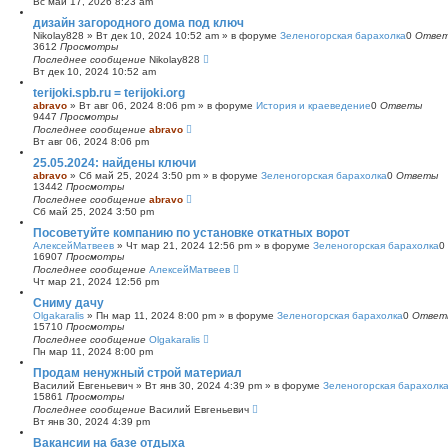
Вс май 17, 2026 8:23 am
с
дизайн загородного дома под ключ
к
Nikolay828
»
Вт дек 10, 2024 10:52 am
» в форуме
Зеленогорская барахолка
0
Отве
3612
Просмотры
Последнее сообщение
Nikolay828
Вт дек 10, 2024 10:52 am
terijoki.spb.ru = terijoki.org
abravo
»
Вт авг 06, 2024 8:06 pm
» в форуме
История и краеведение
0
Ответы
9447
Просмотры
Последнее сообщение
abravo
Вт авг 06, 2024 8:06 pm
25.05.2024: найдены ключи
abravo
»
Сб май 25, 2024 3:50 pm
» в форуме
Зеленогорская барахолка
0
Ответы
13442
Просмотры
Последнее сообщение
abravo
Сб май 25, 2024 3:50 pm
Посоветуйте компанию по установке откатных ворот
АлексейМатвеев
»
Чт мар 21, 2024 12:56 pm
» в форуме
Зеленогорская барахолка
0
16907
Просмотры
Последнее сообщение
АлексейМатвеев
Чт мар 21, 2024 12:56 pm
Сниму дачу
Olgakaralis
»
Пн мар 11, 2024 8:00 pm
» в форуме
Зеленогорская барахолка
0
Ответ
15710
Просмотры
Последнее сообщение
Olgakaralis
Пн мар 11, 2024 8:00 pm
Продам ненужный строй материал
Василий Евгеньевич
»
Вт янв 30, 2024 4:39 pm
» в форуме
Зеленогорская барахолк
15861
Просмотры
Последнее сообщение
Василий Евгеньевич
Вт янв 30, 2024 4:39 pm
Вакансии на базе отдыха