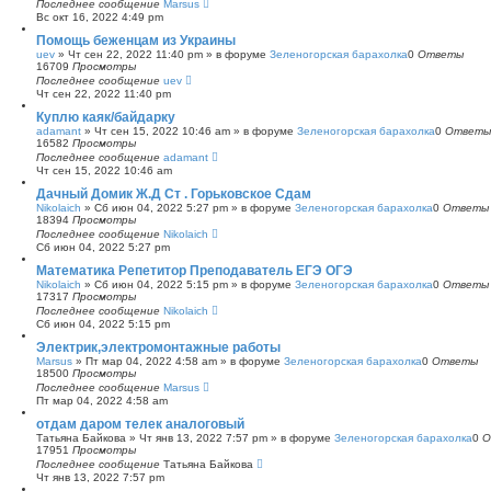
Последнее сообщение
Marsus
Вс окт 16, 2022 4:49 pm
Помощь беженцам из Украины
uev
»
Чт сен 22, 2022 11:40 pm
» в форуме
Зеленогорская барахолка
0
Ответы
16709
Просмотры
Последнее сообщение
uev
Чт сен 22, 2022 11:40 pm
Куплю каяк/байдарку
adamant
»
Чт сен 15, 2022 10:46 am
» в форуме
Зеленогорская барахолка
0
Ответы
16582
Просмотры
Последнее сообщение
adamant
Чт сен 15, 2022 10:46 am
Дачный Домик Ж.Д Ст . Горьковское Сдам
Nikolaich
»
Сб июн 04, 2022 5:27 pm
» в форуме
Зеленогорская барахолка
0
Ответы
18394
Просмотры
Последнее сообщение
Nikolaich
Сб июн 04, 2022 5:27 pm
Математика Репетитор Преподаватель ЕГЭ ОГЭ
Nikolaich
»
Сб июн 04, 2022 5:15 pm
» в форуме
Зеленогорская барахолка
0
Ответы
17317
Просмотры
Последнее сообщение
Nikolaich
Сб июн 04, 2022 5:15 pm
Электрик,электромонтажные работы
Marsus
»
Пт мар 04, 2022 4:58 am
» в форуме
Зеленогорская барахолка
0
Ответы
18500
Просмотры
Последнее сообщение
Marsus
Пт мар 04, 2022 4:58 am
отдам даром телек аналоговый
Татьяна Байкова
»
Чт янв 13, 2022 7:57 pm
» в форуме
Зеленогорская барахолка
0
О
17951
Просмотры
Последнее сообщение
Татьяна Байкова
Чт янв 13, 2022 7:57 pm