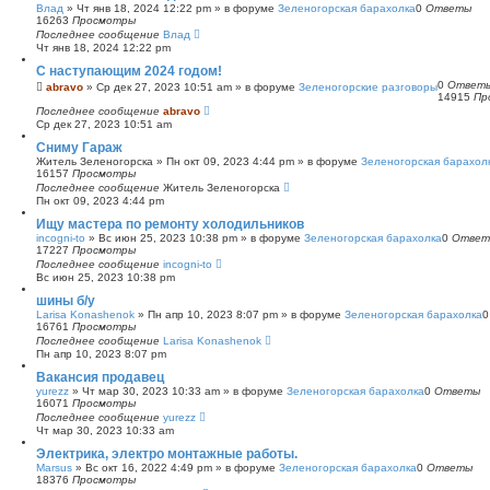
Влад
»
Чт янв 18, 2024 12:22 pm
» в форуме
Зеленогорская барахолка
0
Ответы
16263
Просмотры
Последнее сообщение
Влад
Чт янв 18, 2024 12:22 pm
С наступающим 2024 годом!
0
Ответ
abravo
»
Ср дек 27, 2023 10:51 am
» в форуме
Зеленогорские разговоры
14915
Пр
Последнее сообщение
abravo
Ср дек 27, 2023 10:51 am
Сниму Гараж
Житель Зеленогорска
»
Пн окт 09, 2023 4:44 pm
» в форуме
Зеленогорская барахол
16157
Просмотры
Последнее сообщение
Житель Зеленогорска
Пн окт 09, 2023 4:44 pm
Ищу мастера по ремонту холодильников
incogni-to
»
Вс июн 25, 2023 10:38 pm
» в форуме
Зеленогорская барахолка
0
Ответ
17227
Просмотры
Последнее сообщение
incogni-to
Вс июн 25, 2023 10:38 pm
шины б/у
Larisa Konashenok
»
Пн апр 10, 2023 8:07 pm
» в форуме
Зеленогорская барахолка
16761
Просмотры
Последнее сообщение
Larisa Konashenok
Пн апр 10, 2023 8:07 pm
Вакансия продавец
yurezz
»
Чт мар 30, 2023 10:33 am
» в форуме
Зеленогорская барахолка
0
Ответы
16071
Просмотры
Последнее сообщение
yurezz
Чт мар 30, 2023 10:33 am
Электрика, электро монтажные работы.
Marsus
»
Вс окт 16, 2022 4:49 pm
» в форуме
Зеленогорская барахолка
0
Ответы
18376
Просмотры