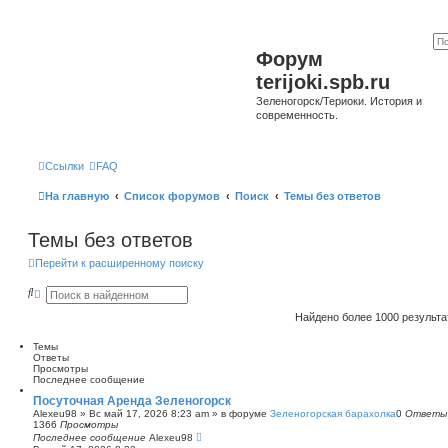
Форум
terijoki.spb.ru
Зеленогорск/Териоки. История и
современность.
Ссылки
FAQ
На главную
Список форумов
Поиск
Темы без ответов
Темы без ответов
Перейти к расширенному поиску
П
Р
о
а
и
с
Найдено более 1000 результ
с
ш
к
и
Темы
р
Ответы
е
Просмотры
н
Последнее сообщение
н
ы
Посуточная Аренда Зеленогорск
й
Alexeu98
»
Вс май 17, 2026 8:23 am
» в форуме
Зеленогорская барахолка
0
Ответы
п
1366
Просмотры
о
Последнее сообщение
Alexeu98
и