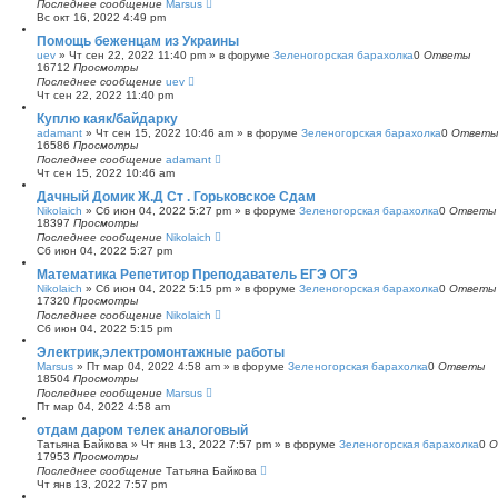
Последнее сообщение
Marsus
Вс окт 16, 2022 4:49 pm
Помощь беженцам из Украины
uev
»
Чт сен 22, 2022 11:40 pm
» в форуме
Зеленогорская барахолка
0
Ответы
16712
Просмотры
Последнее сообщение
uev
Чт сен 22, 2022 11:40 pm
Куплю каяк/байдарку
adamant
»
Чт сен 15, 2022 10:46 am
» в форуме
Зеленогорская барахолка
0
Ответы
16586
Просмотры
Последнее сообщение
adamant
Чт сен 15, 2022 10:46 am
Дачный Домик Ж.Д Ст . Горьковское Сдам
Nikolaich
»
Сб июн 04, 2022 5:27 pm
» в форуме
Зеленогорская барахолка
0
Ответы
18397
Просмотры
Последнее сообщение
Nikolaich
Сб июн 04, 2022 5:27 pm
Математика Репетитор Преподаватель ЕГЭ ОГЭ
Nikolaich
»
Сб июн 04, 2022 5:15 pm
» в форуме
Зеленогорская барахолка
0
Ответы
17320
Просмотры
Последнее сообщение
Nikolaich
Сб июн 04, 2022 5:15 pm
Электрик,электромонтажные работы
Marsus
»
Пт мар 04, 2022 4:58 am
» в форуме
Зеленогорская барахолка
0
Ответы
18504
Просмотры
Последнее сообщение
Marsus
Пт мар 04, 2022 4:58 am
отдам даром телек аналоговый
Татьяна Байкова
»
Чт янв 13, 2022 7:57 pm
» в форуме
Зеленогорская барахолка
0
О
17953
Просмотры
Последнее сообщение
Татьяна Байкова
Чт янв 13, 2022 7:57 pm