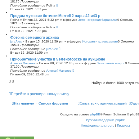
18175
Просмотры
Последнее сообщение
Polina
Пт янв 22, 2021 5:37 pm
Продам мужские ботинки Merrell 2 пары 42 и43 р
Polina
»
Пт янв 22, 2021 5:32 pm
» в форуме
Зеленогорская барахолка
0
Ответы
18215
Просмотры
Последнее сообщение
Polina
Пт янв 22, 2021 5:32 pm
Фото из семейного архива
juraAlex
»
Вт дек 15, 2020 11:59 pm
» в форуме
История и краеведение
0
Ответы
15531
Просмотры
Последнее сообщение
juraAlex
Вт дек 15, 2020 11:59 pm
Приобретение участка в Зеленогорске на аукционе
АлексейМатвеев
»
Пн ноя 09, 2020 12:48 pm
» в форуме
Земельный вопрос
0
Ответ
37100
Просмотры
Последнее сообщение
АлексейМатвеев
Пн ноя 09, 2020 12:48 pm
Найдено более 1000 результ
Перейти к расширенному поиску
На главную
Список форумов
Связаться с администрацией
Удал
Создано на основе
phpBB
® Forum Software © phpBB
Русская поддержка phpBB
Конфиденциальность
|
Правила