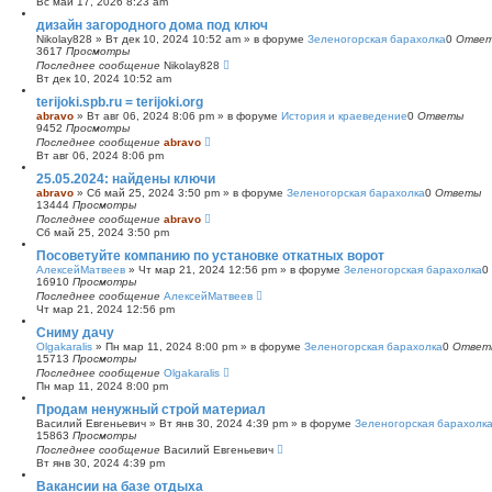
Вс май 17, 2026 8:23 am
с
дизайн загородного дома под ключ
к
Nikolay828
»
Вт дек 10, 2024 10:52 am
» в форуме
Зеленогорская барахолка
0
Отве
3617
Просмотры
Последнее сообщение
Nikolay828
Вт дек 10, 2024 10:52 am
terijoki.spb.ru = terijoki.org
abravo
»
Вт авг 06, 2024 8:06 pm
» в форуме
История и краеведение
0
Ответы
9452
Просмотры
Последнее сообщение
abravo
Вт авг 06, 2024 8:06 pm
25.05.2024: найдены ключи
abravo
»
Сб май 25, 2024 3:50 pm
» в форуме
Зеленогорская барахолка
0
Ответы
13444
Просмотры
Последнее сообщение
abravo
Сб май 25, 2024 3:50 pm
Посоветуйте компанию по установке откатных ворот
АлексейМатвеев
»
Чт мар 21, 2024 12:56 pm
» в форуме
Зеленогорская барахолка
0
16910
Просмотры
Последнее сообщение
АлексейМатвеев
Чт мар 21, 2024 12:56 pm
Сниму дачу
Olgakaralis
»
Пн мар 11, 2024 8:00 pm
» в форуме
Зеленогорская барахолка
0
Ответ
15713
Просмотры
Последнее сообщение
Olgakaralis
Пн мар 11, 2024 8:00 pm
Продам ненужный строй материал
Василий Евгеньевич
»
Вт янв 30, 2024 4:39 pm
» в форуме
Зеленогорская барахолк
15863
Просмотры
Последнее сообщение
Василий Евгеньевич
Вт янв 30, 2024 4:39 pm
Вакансии на базе отдыха