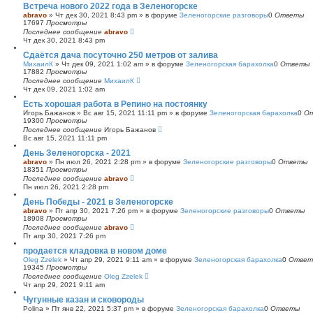
Встреча нового 2022 года в Зеленогорске
abravo
»
Чт дек 30, 2021 8:43 pm
» в форуме
Зеленогорские разговоры
0
Ответы
17697
Просмотры
Последнее сообщение
abravo
Чт дек 30, 2021 8:43 pm
Сдаётся дача посуточно 250 метров от залива
МихаилК
»
Чт дек 09, 2021 1:02 am
» в форуме
Зеленогорская барахолка
0
Ответы
17882
Просмотры
Последнее сообщение
МихаилК
Чт дек 09, 2021 1:02 am
Есть хорошая работа в Репино на постоянку
Игорь Бажанов
»
Вс авг 15, 2021 11:11 pm
» в форуме
Зеленогорская барахолка
0
О
19300
Просмотры
Последнее сообщение
Игорь Бажанов
Вс авг 15, 2021 11:11 pm
День Зеленогорска - 2021
abravo
»
Пн июл 26, 2021 2:28 pm
» в форуме
Зеленогорские разговоры
0
Ответы
18351
Просмотры
Последнее сообщение
abravo
Пн июл 26, 2021 2:28 pm
День Победы - 2021 в Зеленогорске
abravo
»
Пт апр 30, 2021 7:26 pm
» в форуме
Зеленогорские разговоры
0
Ответы
18908
Просмотры
Последнее сообщение
abravo
Пт апр 30, 2021 7:26 pm
продается кладовка в новом доме
Oleg Zzelek
»
Чт апр 29, 2021 9:11 am
» в форуме
Зеленогорская барахолка
0
Ответ
19345
Просмотры
Последнее сообщение
Oleg Zzelek
Чт апр 29, 2021 9:11 am
Чугунные казан и сковороды
Polina
»
Пт янв 22, 2021 5:37 pm
» в форуме
Зеленогорская барахолка
0
Ответы