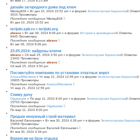
Вс май 17, 2026 8:23 am
с
дизайн загородного дома под ключ
к
Nikolay828
»
Вт дек 10, 2024 10:52 am
» в форуме
Зеленогорская барахолка
0
Отве
3610
Просмотры
Последнее сообщение
Nikolay828
Вт дек 10, 2024 10:52 am
terijoki.spb.ru = terijoki.org
abravo
»
Вт авг 06, 2024 8:06 pm
» в форуме
История и краеведение
0
Ответы
9445
Просмотры
Последнее сообщение
abravo
Вт авг 06, 2024 8:06 pm
25.05.2024: найдены ключи
abravo
»
Сб май 25, 2024 3:50 pm
» в форуме
Зеленогорская барахолка
0
Ответы
13442
Просмотры
Последнее сообщение
abravo
Сб май 25, 2024 3:50 pm
Посоветуйте компанию по установке откатных ворот
АлексейМатвеев
»
Чт мар 21, 2024 12:56 pm
» в форуме
Зеленогорская барахолка
0
16905
Просмотры
Последнее сообщение
АлексейМатвеев
Чт мар 21, 2024 12:56 pm
Сниму дачу
Olgakaralis
»
Пн мар 11, 2024 8:00 pm
» в форуме
Зеленогорская барахолка
0
Ответ
15703
Просмотры
Последнее сообщение
Olgakaralis
Пн мар 11, 2024 8:00 pm
Продам ненужный строй материал
Василий Евгеньевич
»
Вт янв 30, 2024 4:39 pm
» в форуме
Зеленогорская барахолк
15859
Просмотры
Последнее сообщение
Василий Евгеньевич
Вт янв 30, 2024 4:39 pm
Вакансии на базе отдыха