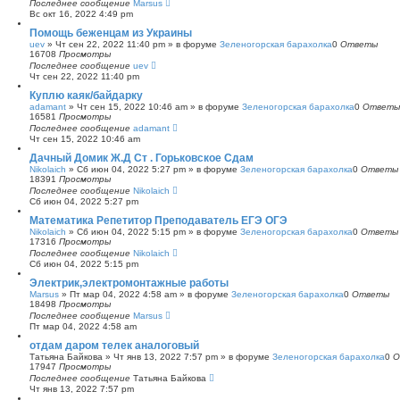
Последнее сообщение
Marsus
Вс окт 16, 2022 4:49 pm
Помощь беженцам из Украины
uev
»
Чт сен 22, 2022 11:40 pm
» в форуме
Зеленогорская барахолка
0
Ответы
16708
Просмотры
Последнее сообщение
uev
Чт сен 22, 2022 11:40 pm
Куплю каяк/байдарку
adamant
»
Чт сен 15, 2022 10:46 am
» в форуме
Зеленогорская барахолка
0
Ответы
16581
Просмотры
Последнее сообщение
adamant
Чт сен 15, 2022 10:46 am
Дачный Домик Ж.Д Ст . Горьковское Сдам
Nikolaich
»
Сб июн 04, 2022 5:27 pm
» в форуме
Зеленогорская барахолка
0
Ответы
18391
Просмотры
Последнее сообщение
Nikolaich
Сб июн 04, 2022 5:27 pm
Математика Репетитор Преподаватель ЕГЭ ОГЭ
Nikolaich
»
Сб июн 04, 2022 5:15 pm
» в форуме
Зеленогорская барахолка
0
Ответы
17316
Просмотры
Последнее сообщение
Nikolaich
Сб июн 04, 2022 5:15 pm
Электрик,электромонтажные работы
Marsus
»
Пт мар 04, 2022 4:58 am
» в форуме
Зеленогорская барахолка
0
Ответы
18498
Просмотры
Последнее сообщение
Marsus
Пт мар 04, 2022 4:58 am
отдам даром телек аналоговый
Татьяна Байкова
»
Чт янв 13, 2022 7:57 pm
» в форуме
Зеленогорская барахолка
0
О
17947
Просмотры
Последнее сообщение
Татьяна Байкова
Чт янв 13, 2022 7:57 pm