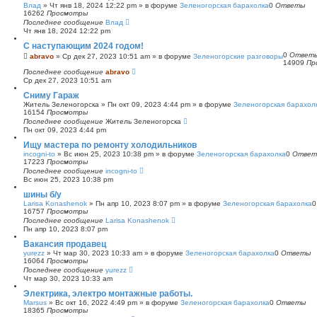
Влад
»
Чт янв 18, 2024 12:22 pm
» в форуме
Зеленогорская барахолка
0
Ответы
16262
Просмотры
Последнее сообщение
Влад
Чт янв 18, 2024 12:22 pm
С наступающим 2024 годом!
0
Ответ
abravo
»
Ср дек 27, 2023 10:51 am
» в форуме
Зеленогорские разговоры
14909
Пр
Последнее сообщение
abravo
Ср дек 27, 2023 10:51 am
Сниму Гараж
Житель Зеленогорска
»
Пн окт 09, 2023 4:44 pm
» в форуме
Зеленогорская барахол
16154
Просмотры
Последнее сообщение
Житель Зеленогорска
Пн окт 09, 2023 4:44 pm
Ищу мастера по ремонту холодильников
incogni-to
»
Вс июн 25, 2023 10:38 pm
» в форуме
Зеленогорская барахолка
0
Ответ
17223
Просмотры
Последнее сообщение
incogni-to
Вс июн 25, 2023 10:38 pm
шины б/у
Larisa Konashenok
»
Пн апр 10, 2023 8:07 pm
» в форуме
Зеленогорская барахолка
16757
Просмотры
Последнее сообщение
Larisa Konashenok
Пн апр 10, 2023 8:07 pm
Вакансия продавец
yurezz
»
Чт мар 30, 2023 10:33 am
» в форуме
Зеленогорская барахолка
0
Ответы
16064
Просмотры
Последнее сообщение
yurezz
Чт мар 30, 2023 10:33 am
Электрика, электро монтажные работы.
Marsus
»
Вс окт 16, 2022 4:49 pm
» в форуме
Зеленогорская барахолка
0
Ответы
18365
Просмотры