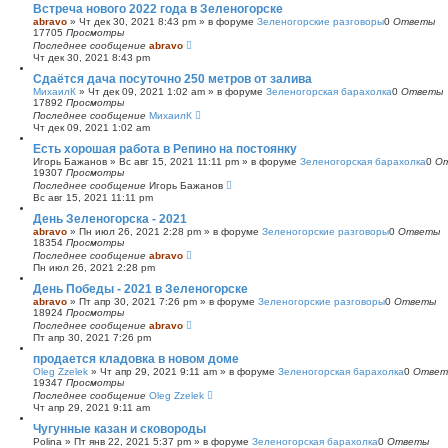
Встреча нового 2022 года в Зеленогорске
abravo
»
Чт дек 30, 2021 8:43 pm
» в форуме
Зеленогорские разговоры
0
Ответы
17705
Просмотры
Последнее сообщение
abravo
Чт дек 30, 2021 8:43 pm
Сдаётся дача посуточно 250 метров от залива
МихаилК
»
Чт дек 09, 2021 1:02 am
» в форуме
Зеленогорская барахолка
0
Ответы
17892
Просмотры
Последнее сообщение
МихаилК
Чт дек 09, 2021 1:02 am
Есть хорошая работа в Репино на постоянку
Игорь Бажанов
»
Вс авг 15, 2021 11:11 pm
» в форуме
Зеленогорская барахолка
0
О
19307
Просмотры
Последнее сообщение
Игорь Бажанов
Вс авг 15, 2021 11:11 pm
День Зеленогорска - 2021
abravo
»
Пн июл 26, 2021 2:28 pm
» в форуме
Зеленогорские разговоры
0
Ответы
18354
Просмотры
Последнее сообщение
abravo
Пн июл 26, 2021 2:28 pm
День Победы - 2021 в Зеленогорске
abravo
»
Пт апр 30, 2021 7:26 pm
» в форуме
Зеленогорские разговоры
0
Ответы
18924
Просмотры
Последнее сообщение
abravo
Пт апр 30, 2021 7:26 pm
продается кладовка в новом доме
Oleg Zzelek
»
Чт апр 29, 2021 9:11 am
» в форуме
Зеленогорская барахолка
0
Ответ
19347
Просмотры
Последнее сообщение
Oleg Zzelek
Чт апр 29, 2021 9:11 am
Чугунные казан и сковороды
Polina
»
Пт янв 22, 2021 5:37 pm
» в форуме
Зеленогорская барахолка
0
Ответы