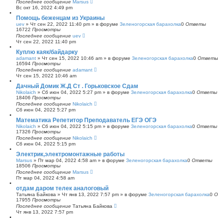
Последнее сообщение
Marsus
Вс окт 16, 2022 4:49 pm
Помощь беженцам из Украины
uev
»
Чт сен 22, 2022 11:40 pm
» в форуме
Зеленогорская барахолка
0
Ответы
16722
Просмотры
Последнее сообщение
uev
Чт сен 22, 2022 11:40 pm
Куплю каяк/байдарку
adamant
»
Чт сен 15, 2022 10:46 am
» в форуме
Зеленогорская барахолка
0
Ответы
16594
Просмотры
Последнее сообщение
adamant
Чт сен 15, 2022 10:46 am
Дачный Домик Ж.Д Ст . Горьковское Сдам
Nikolaich
»
Сб июн 04, 2022 5:27 pm
» в форуме
Зеленогорская барахолка
0
Ответы
18406
Просмотры
Последнее сообщение
Nikolaich
Сб июн 04, 2022 5:27 pm
Математика Репетитор Преподаватель ЕГЭ ОГЭ
Nikolaich
»
Сб июн 04, 2022 5:15 pm
» в форуме
Зеленогорская барахолка
0
Ответы
17326
Просмотры
Последнее сообщение
Nikolaich
Сб июн 04, 2022 5:15 pm
Электрик,электромонтажные работы
Marsus
»
Пт мар 04, 2022 4:58 am
» в форуме
Зеленогорская барахолка
0
Ответы
18506
Просмотры
Последнее сообщение
Marsus
Пт мар 04, 2022 4:58 am
отдам даром телек аналоговый
Татьяна Байкова
»
Чт янв 13, 2022 7:57 pm
» в форуме
Зеленогорская барахолка
0
О
17955
Просмотры
Последнее сообщение
Татьяна Байкова
Чт янв 13, 2022 7:57 pm