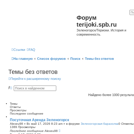
Форум
terijoki.spb.ru
Зеленогорск/Териоки. История и
современность.
Ссылки
FAQ
На главную
Список форумов
Поиск
Темы без ответов
Темы без ответов
Перейти к расширенному поиску
П
Р
о
а
и
с
Найдено более 1000 результ
с
ш
к
и
Темы
р
Ответы
е
Просмотры
н
Последнее сообщение
н
ы
Посуточная Аренда Зеленогорск
й
Alexeu98
»
Вс май 17, 2026 8:23 am
» в форуме
Зеленогорская барахолка
0
Ответы
п
1389
Просмотры
о
Последнее сообщение
Alexeu98
и