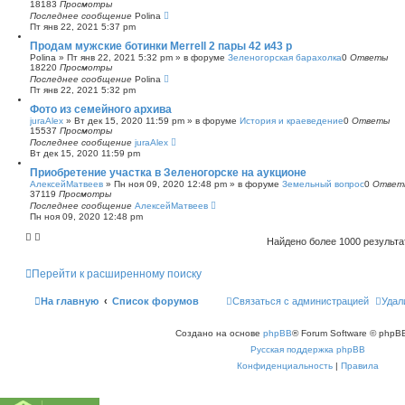
18183
Просмотры
Последнее сообщение
Polina
Пт янв 22, 2021 5:37 pm
Продам мужские ботинки Merrell 2 пары 42 и43 р
Polina
»
Пт янв 22, 2021 5:32 pm
» в форуме
Зеленогорская барахолка
0
Ответы
18220
Просмотры
Последнее сообщение
Polina
Пт янв 22, 2021 5:32 pm
Фото из семейного архива
juraAlex
»
Вт дек 15, 2020 11:59 pm
» в форуме
История и краеведение
0
Ответы
15537
Просмотры
Последнее сообщение
juraAlex
Вт дек 15, 2020 11:59 pm
Приобретение участка в Зеленогорске на аукционе
АлексейМатвеев
»
Пн ноя 09, 2020 12:48 pm
» в форуме
Земельный вопрос
0
Ответ
37119
Просмотры
Последнее сообщение
АлексейМатвеев
Пн ноя 09, 2020 12:48 pm
Найдено более 1000 результ
Перейти к расширенному поиску
На главную
Список форумов
Связаться с администрацией
Удал
Создано на основе
phpBB
® Forum Software © phpBB
Русская поддержка phpBB
Конфиденциальность
|
Правила