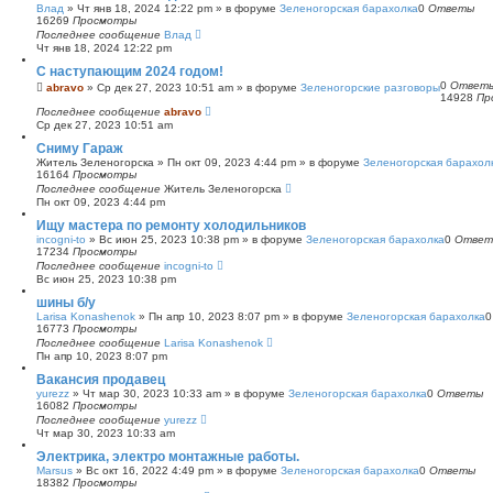
Влад
»
Чт янв 18, 2024 12:22 pm
» в форуме
Зеленогорская барахолка
0
Ответы
16269
Просмотры
Последнее сообщение
Влад
Чт янв 18, 2024 12:22 pm
С наступающим 2024 годом!
0
Ответ
abravo
»
Ср дек 27, 2023 10:51 am
» в форуме
Зеленогорские разговоры
14928
Пр
Последнее сообщение
abravo
Ср дек 27, 2023 10:51 am
Сниму Гараж
Житель Зеленогорска
»
Пн окт 09, 2023 4:44 pm
» в форуме
Зеленогорская барахол
16164
Просмотры
Последнее сообщение
Житель Зеленогорска
Пн окт 09, 2023 4:44 pm
Ищу мастера по ремонту холодильников
incogni-to
»
Вс июн 25, 2023 10:38 pm
» в форуме
Зеленогорская барахолка
0
Ответ
17234
Просмотры
Последнее сообщение
incogni-to
Вс июн 25, 2023 10:38 pm
шины б/у
Larisa Konashenok
»
Пн апр 10, 2023 8:07 pm
» в форуме
Зеленогорская барахолка
16773
Просмотры
Последнее сообщение
Larisa Konashenok
Пн апр 10, 2023 8:07 pm
Вакансия продавец
yurezz
»
Чт мар 30, 2023 10:33 am
» в форуме
Зеленогорская барахолка
0
Ответы
16082
Просмотры
Последнее сообщение
yurezz
Чт мар 30, 2023 10:33 am
Электрика, электро монтажные работы.
Marsus
»
Вс окт 16, 2022 4:49 pm
» в форуме
Зеленогорская барахолка
0
Ответы
18382
Просмотры