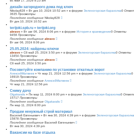
Вс май 17, 2026 8:23 am
с
дизайн загородного дома под ключ
к
Nikolay828
»
Вт дек 10, 2024 10:52 am
» в форуме
Зеленогорская барахолка
0
Отве
3635
Просмотры
Последнее сообщение
Nikolay828
Вт дек 10, 2024 10:52 am
terijoki.spb.ru = terijoki.org
abravo
»
Вт авг 06, 2024 8:06 pm
» в форуме
История и краеведение
0
Ответы
9458
Просмотры
Последнее сообщение
abravo
Вт авг 06, 2024 8:06 pm
25.05.2024: найдены ключи
abravo
»
Сб май 25, 2024 3:50 pm
» в форуме
Зеленогорская барахолка
0
Ответы
13454
Просмотры
Последнее сообщение
abravo
Сб май 25, 2024 3:50 pm
Посоветуйте компанию по установке откатных ворот
АлексейМатвеев
»
Чт мар 21, 2024 12:56 pm
» в форуме
Зеленогорская барахолка
0
16919
Просмотры
Последнее сообщение
АлексейМатвеев
Чт мар 21, 2024 12:56 pm
Сниму дачу
Olgakaralis
»
Пн мар 11, 2024 8:00 pm
» в форуме
Зеленогорская барахолка
0
Ответ
15717
Просмотры
Последнее сообщение
Olgakaralis
Пн мар 11, 2024 8:00 pm
Продам ненужный строй материал
Василий Евгеньевич
»
Вт янв 30, 2024 4:39 pm
» в форуме
Зеленогорская барахолк
15878
Просмотры
Последнее сообщение
Василий Евгеньевич
Вт янв 30, 2024 4:39 pm
Вакансии на базе отдыха