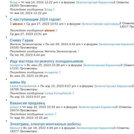
Влад
»
Чт янв 18, 2024 12:22 pm
» в форуме
Зеленогорская барахолка
0
Ответы
16263
Просмотры
Последнее сообщение
Влад
Чт янв 18, 2024 12:22 pm
С наступающим 2024 годом!
0
Ответ
abravo
»
Ср дек 27, 2023 10:51 am
» в форуме
Зеленогорские разговоры
14917
Пр
Последнее сообщение
abravo
Ср дек 27, 2023 10:51 am
Сниму Гараж
Житель Зеленогорска
»
Пн окт 09, 2023 4:44 pm
» в форуме
Зеленогорская барахол
16160
Просмотры
Последнее сообщение
Житель Зеленогорска
Пн окт 09, 2023 4:44 pm
Ищу мастера по ремонту холодильников
incogni-to
»
Вс июн 25, 2023 10:38 pm
» в форуме
Зеленогорская барахолка
0
Ответ
17231
Просмотры
Последнее сообщение
incogni-to
Вс июн 25, 2023 10:38 pm
шины б/у
Larisa Konashenok
»
Пн апр 10, 2023 8:07 pm
» в форуме
Зеленогорская барахолка
16766
Просмотры
Последнее сообщение
Larisa Konashenok
Пн апр 10, 2023 8:07 pm
Вакансия продавец
yurezz
»
Чт мар 30, 2023 10:33 am
» в форуме
Зеленогорская барахолка
0
Ответы
16074
Просмотры
Последнее сообщение
yurezz
Чт мар 30, 2023 10:33 am
Электрика, электро монтажные работы.
Marsus
»
Вс окт 16, 2022 4:49 pm
» в форуме
Зеленогорская барахолка
0
Ответы
18377
Просмотры