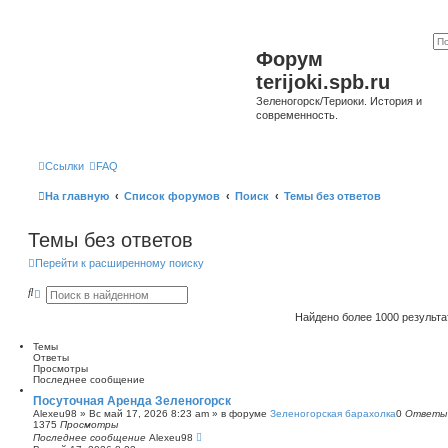
Форум
terijoki.spb.ru
Зеленогорск/Териоки. История и
современность.
Ссылки
FAQ
На главную
Список форумов
Поиск
Темы без ответов
Темы без ответов
Перейти к расширенному поиску
П
Р
о
а
и
с
Найдено более 1000 результ
с
ш
к
и
Темы
р
Ответы
е
Просмотры
н
Последнее сообщение
н
ы
Посуточная Аренда Зеленогорск
й
Alexeu98
»
Вс май 17, 2026 8:23 am
» в форуме
Зеленогорская барахолка
0
Ответы
п
1375
Просмотры
о
Последнее сообщение
Alexeu98
и