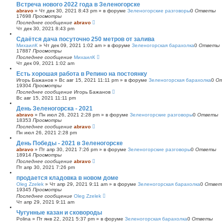
Встреча нового 2022 года в Зеленогорске
abravo
»
Чт дек 30, 2021 8:43 pm
» в форуме
Зеленогорские разговоры
0
Ответы
17698
Просмотры
Последнее сообщение
abravo
Чт дек 30, 2021 8:43 pm
Сдаётся дача посуточно 250 метров от залива
МихаилК
»
Чт дек 09, 2021 1:02 am
» в форуме
Зеленогорская барахолка
0
Ответы
17887
Просмотры
Последнее сообщение
МихаилК
Чт дек 09, 2021 1:02 am
Есть хорошая работа в Репино на постоянку
Игорь Бажанов
»
Вс авг 15, 2021 11:11 pm
» в форуме
Зеленогорская барахолка
0
О
19304
Просмотры
Последнее сообщение
Игорь Бажанов
Вс авг 15, 2021 11:11 pm
День Зеленогорска - 2021
abravo
»
Пн июл 26, 2021 2:28 pm
» в форуме
Зеленогорские разговоры
0
Ответы
18353
Просмотры
Последнее сообщение
abravo
Пн июл 26, 2021 2:28 pm
День Победы - 2021 в Зеленогорске
abravo
»
Пт апр 30, 2021 7:26 pm
» в форуме
Зеленогорские разговоры
0
Ответы
18914
Просмотры
Последнее сообщение
abravo
Пт апр 30, 2021 7:26 pm
продается кладовка в новом доме
Oleg Zzelek
»
Чт апр 29, 2021 9:11 am
» в форуме
Зеленогорская барахолка
0
Ответ
19345
Просмотры
Последнее сообщение
Oleg Zzelek
Чт апр 29, 2021 9:11 am
Чугунные казан и сковороды
Polina
»
Пт янв 22, 2021 5:37 pm
» в форуме
Зеленогорская барахолка
0
Ответы