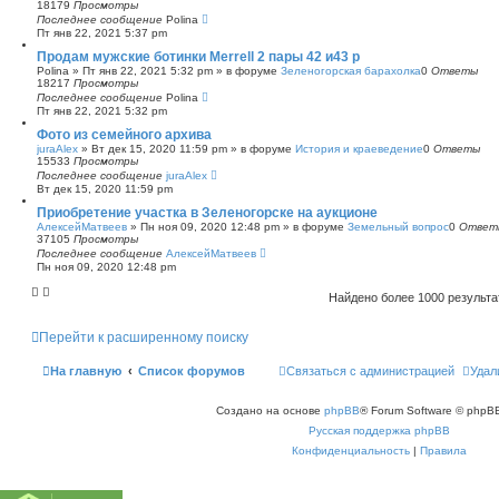
18179
Просмотры
Последнее сообщение
Polina
Пт янв 22, 2021 5:37 pm
Продам мужские ботинки Merrell 2 пары 42 и43 р
Polina
»
Пт янв 22, 2021 5:32 pm
» в форуме
Зеленогорская барахолка
0
Ответы
18217
Просмотры
Последнее сообщение
Polina
Пт янв 22, 2021 5:32 pm
Фото из семейного архива
juraAlex
»
Вт дек 15, 2020 11:59 pm
» в форуме
История и краеведение
0
Ответы
15533
Просмотры
Последнее сообщение
juraAlex
Вт дек 15, 2020 11:59 pm
Приобретение участка в Зеленогорске на аукционе
АлексейМатвеев
»
Пн ноя 09, 2020 12:48 pm
» в форуме
Земельный вопрос
0
Ответ
37105
Просмотры
Последнее сообщение
АлексейМатвеев
Пн ноя 09, 2020 12:48 pm
Найдено более 1000 результ
Перейти к расширенному поиску
На главную
Список форумов
Связаться с администрацией
Удал
Создано на основе
phpBB
® Forum Software © phpBB
Русская поддержка phpBB
Конфиденциальность
|
Правила