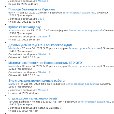
Последнее сообщение
Marsus
Вс окт 16, 2022 4:49 pm
Помощь беженцам из Украины
uev
»
Чт сен 22, 2022 11:40 pm
» в форуме
Зеленогорская барахолка
0
Ответы
16715
Просмотры
Последнее сообщение
uev
Чт сен 22, 2022 11:40 pm
Куплю каяк/байдарку
adamant
»
Чт сен 15, 2022 10:46 am
» в форуме
Зеленогорская барахолка
0
Ответы
16588
Просмотры
Последнее сообщение
adamant
Чт сен 15, 2022 10:46 am
Дачный Домик Ж.Д Ст . Горьковское Сдам
Nikolaich
»
Сб июн 04, 2022 5:27 pm
» в форуме
Зеленогорская барахолка
0
Ответы
18401
Просмотры
Последнее сообщение
Nikolaich
Сб июн 04, 2022 5:27 pm
Математика Репетитор Преподаватель ЕГЭ ОГЭ
Nikolaich
»
Сб июн 04, 2022 5:15 pm
» в форуме
Зеленогорская барахолка
0
Ответы
17323
Просмотры
Последнее сообщение
Nikolaich
Сб июн 04, 2022 5:15 pm
Электрик,электромонтажные работы
Marsus
»
Пт мар 04, 2022 4:58 am
» в форуме
Зеленогорская барахолка
0
Ответы
18504
Просмотры
Последнее сообщение
Marsus
Пт мар 04, 2022 4:58 am
отдам даром телек аналоговый
Татьяна Байкова
»
Чт янв 13, 2022 7:57 pm
» в форуме
Зеленогорская барахолка
0
О
17955
Просмотры
Последнее сообщение
Татьяна Байкова
Чт янв 13, 2022 7:57 pm