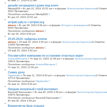
Вс май 17, 2026 8:23 am
с
дизайн загородного дома под ключ
к
Nikolay828
»
Вт дек 10, 2024 10:52 am
» в форуме
Зеленогорская барахолка
0
Отве
3622
Просмотры
Последнее сообщение
Nikolay828
Вт дек 10, 2024 10:52 am
terijoki.spb.ru = terijoki.org
abravo
»
Вт авг 06, 2024 8:06 pm
» в форуме
История и краеведение
0
Ответы
9454
Просмотры
Последнее сообщение
abravo
Вт авг 06, 2024 8:06 pm
25.05.2024: найдены ключи
abravo
»
Сб май 25, 2024 3:50 pm
» в форуме
Зеленогорская барахолка
0
Ответы
13449
Просмотры
Последнее сообщение
abravo
Сб май 25, 2024 3:50 pm
Посоветуйте компанию по установке откатных ворот
АлексейМатвеев
»
Чт мар 21, 2024 12:56 pm
» в форуме
Зеленогорская барахолка
0
16914
Просмотры
Последнее сообщение
АлексейМатвеев
Чт мар 21, 2024 12:56 pm
Сниму дачу
Olgakaralis
»
Пн мар 11, 2024 8:00 pm
» в форуме
Зеленогорская барахолка
0
Ответ
15713
Просмотры
Последнее сообщение
Olgakaralis
Пн мар 11, 2024 8:00 pm
Продам ненужный строй материал
Василий Евгеньевич
»
Вт янв 30, 2024 4:39 pm
» в форуме
Зеленогорская барахолк
15870
Просмотры
Последнее сообщение
Василий Евгеньевич
Вт янв 30, 2024 4:39 pm
Вакансии на базе отдыха