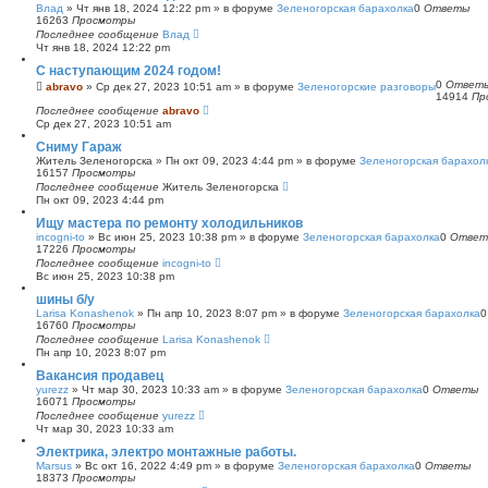
Влад
»
Чт янв 18, 2024 12:22 pm
» в форуме
Зеленогорская барахолка
0
Ответы
16263
Просмотры
Последнее сообщение
Влад
Чт янв 18, 2024 12:22 pm
С наступающим 2024 годом!
0
Ответ
abravo
»
Ср дек 27, 2023 10:51 am
» в форуме
Зеленогорские разговоры
14914
Пр
Последнее сообщение
abravo
Ср дек 27, 2023 10:51 am
Сниму Гараж
Житель Зеленогорска
»
Пн окт 09, 2023 4:44 pm
» в форуме
Зеленогорская барахол
16157
Просмотры
Последнее сообщение
Житель Зеленогорска
Пн окт 09, 2023 4:44 pm
Ищу мастера по ремонту холодильников
incogni-to
»
Вс июн 25, 2023 10:38 pm
» в форуме
Зеленогорская барахолка
0
Ответ
17226
Просмотры
Последнее сообщение
incogni-to
Вс июн 25, 2023 10:38 pm
шины б/у
Larisa Konashenok
»
Пн апр 10, 2023 8:07 pm
» в форуме
Зеленогорская барахолка
16760
Просмотры
Последнее сообщение
Larisa Konashenok
Пн апр 10, 2023 8:07 pm
Вакансия продавец
yurezz
»
Чт мар 30, 2023 10:33 am
» в форуме
Зеленогорская барахолка
0
Ответы
16071
Просмотры
Последнее сообщение
yurezz
Чт мар 30, 2023 10:33 am
Электрика, электро монтажные работы.
Marsus
»
Вс окт 16, 2022 4:49 pm
» в форуме
Зеленогорская барахолка
0
Ответы
18373
Просмотры