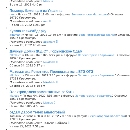
Последнее сообщение
Marsus
Вс окт 16, 2022 4:49 pm
Помощь беженцам из Украины
uev
»
Чт сен 22, 2022 11:40 pm
» в форуме
Зеленогорская барахолка
0
Ответы
16710
Просмотры
Последнее сообщение
uev
Чт сен 22, 2022 11:40 pm
Куплю каяк/байдарку
adamant
»
Чт сен 15, 2022 10:46 am
» в форуме
Зеленогорская барахолка
0
Ответы
16585
Просмотры
Последнее сообщение
adamant
Чт сен 15, 2022 10:46 am
Дачный Домик Ж.Д Ст . Горьковское Сдам
Nikolaich
»
Сб июн 04, 2022 5:27 pm
» в форуме
Зеленогорская барахолка
0
Ответы
18396
Просмотры
Последнее сообщение
Nikolaich
Сб июн 04, 2022 5:27 pm
Математика Репетитор Преподаватель ЕГЭ ОГЭ
Nikolaich
»
Сб июн 04, 2022 5:15 pm
» в форуме
Зеленогорская барахолка
0
Ответы
17318
Просмотры
Последнее сообщение
Nikolaich
Сб июн 04, 2022 5:15 pm
Электрик,электромонтажные работы
Marsus
»
Пт мар 04, 2022 4:58 am
» в форуме
Зеленогорская барахолка
0
Ответы
18501
Просмотры
Последнее сообщение
Marsus
Пт мар 04, 2022 4:58 am
отдам даром телек аналоговый
Татьяна Байкова
»
Чт янв 13, 2022 7:57 pm
» в форуме
Зеленогорская барахолка
0
О
17952
Просмотры
Последнее сообщение
Татьяна Байкова
Чт янв 13, 2022 7:57 pm