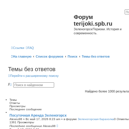
Форум
terijoki.spb.ru
Зеленогорск/Териоки. История и
современность.
Ссылки
FAQ
На главную
Список форумов
Поиск
Темы без ответов
Темы без ответов
Перейти к расширенному поиску
П
Р
о
а
и
с
Найдено более 1000 результ
с
ш
к
и
Темы
р
Ответы
е
Просмотры
н
Последнее сообщение
н
ы
Посуточная Аренда Зеленогорск
й
Alexeu98
»
Вс май 17, 2026 8:23 am
» в форуме
Зеленогорская барахолка
0
Ответы
п
1361
Просмотры
о
Последнее сообщение
Alexeu98
и