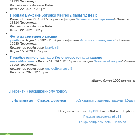
18173
Просмотры
Последнее сообщение
Polina
Пт янв 22, 2021 5:37 pm
Продам мужские ботинки Merrell 2 пары 42 и43 р
Polina
»
Пт янв 22, 2021 5:32 pm
» в форуме
Зеленогорская барахолка
0
Ответы
18214
Просмотры
Последнее сообщение
Polina
Пт янв 22, 2021 5:32 pm
Фото из семейного архива
juraAlex
»
Вт дек 15, 2020 11:59 pm
» в форуме
История и краеведение
0
Ответы
15530
Просмотры
Последнее сообщение
juraAlex
Вт дек 15, 2020 11:59 pm
Приобретение участка в Зеленогорске на аукционе
АлексейМатвеев
»
Пн ноя 09, 2020 12:48 pm
» в форуме
Земельный вопрос
0
Ответ
37095
Просмотры
Последнее сообщение
АлексейМатвеев
Пн ноя 09, 2020 12:48 pm
Найдено более 1000 результ
Перейти к расширенному поиску
На главную
Список форумов
Связаться с администрацией
Удал
Создано на основе
phpBB
® Forum Software © phpBB
Русская поддержка phpBB
Конфиденциальность
|
Правила