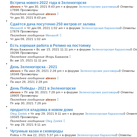
Встреча нового 2022 года в Зеленогорске
abravo
»
Чт дек 30, 2021 8:43 pm
» в форуме
Зеленогорские разговоры
0
Ответы
17696
Просмотры
Последнее сообщение
abravo
Чт дек 30, 2021 8:43 pm
Сдаётся дача посуточно 250 метров от залива
МихаилК
»
Чт дек 09, 2021 1:02 am
» в форуме
Зеленогорская барахолка
0
Ответы
17879
Просмотры
Последнее сообщение
МихаилК
Чт дек 09, 2021 1:02 am
Есть хорошая работа в Репино на постоянку
Игорь Бажанов
»
Вс авг 15, 2021 11:11 pm
» в форуме
Зеленогорская барахолка
0
О
19298
Просмотры
Последнее сообщение
Игорь Бажанов
Вс авг 15, 2021 11:11 pm
День Зеленогорска - 2021
abravo
»
Пн июл 26, 2021 2:28 pm
» в форуме
Зеленогорские разговоры
0
Ответы
18348
Просмотры
Последнее сообщение
abravo
Пн июл 26, 2021 2:28 pm
День Победы - 2021 в Зеленогорске
abravo
»
Пт апр 30, 2021 7:26 pm
» в форуме
Зеленогорские разговоры
0
Ответы
18905
Просмотры
Последнее сообщение
abravo
Пт апр 30, 2021 7:26 pm
продается кладовка в новом доме
Oleg Zzelek
»
Чт апр 29, 2021 9:11 am
» в форуме
Зеленогорская барахолка
0
Ответ
19345
Просмотры
Последнее сообщение
Oleg Zzelek
Чт апр 29, 2021 9:11 am
Чугунные казан и сковороды
Polina
»
Пт янв 22, 2021 5:37 pm
» в форуме
Зеленогорская барахолка
0
Ответы