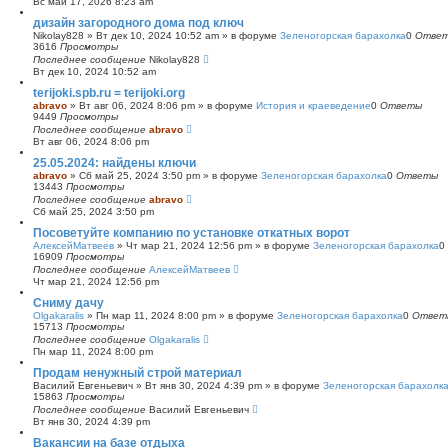
Вс май 17, 2026 8:23 am
с
дизайн загородного дома под ключ
к
Nikolay828
»
Вт дек 10, 2024 10:52 am
» в форуме
Зеленогорская барахолка
0
Отве
3616
Просмотры
Последнее сообщение
Nikolay828
Вт дек 10, 2024 10:52 am
terijoki.spb.ru = terijoki.org
abravo
»
Вт авг 06, 2024 8:06 pm
» в форуме
История и краеведение
0
Ответы
9449
Просмотры
Последнее сообщение
abravo
Вт авг 06, 2024 8:06 pm
25.05.2024: найдены ключи
abravo
»
Сб май 25, 2024 3:50 pm
» в форуме
Зеленогорская барахолка
0
Ответы
13443
Просмотры
Последнее сообщение
abravo
Сб май 25, 2024 3:50 pm
Посоветуйте компанию по установке откатных ворот
АлексейМатвеев
»
Чт мар 21, 2024 12:56 pm
» в форуме
Зеленогорская барахолка
0
16909
Просмотры
Последнее сообщение
АлексейМатвеев
Чт мар 21, 2024 12:56 pm
Сниму дачу
Olgakaralis
»
Пн мар 11, 2024 8:00 pm
» в форуме
Зеленогорская барахолка
0
Ответ
15713
Просмотры
Последнее сообщение
Olgakaralis
Пн мар 11, 2024 8:00 pm
Продам ненужный строй материал
Василий Евгеньевич
»
Вт янв 30, 2024 4:39 pm
» в форуме
Зеленогорская барахолк
15863
Просмотры
Последнее сообщение
Василий Евгеньевич
Вт янв 30, 2024 4:39 pm
Вакансии на базе отдыха