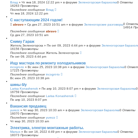
Влад
»
Чт янв 18, 2024 12:22 pm
» в форуме
Зеленогорская барахолка
0
Ответы
16263
Просмотры
Последнее сообщение
Влад
Чт янв 18, 2024 12:22 pm
С наступающим 2024 годом!
0
Ответ
abravo
»
Ср дек 27, 2023 10:51 am
» в форуме
Зеленогорские разговоры
14914
Пр
Последнее сообщение
abravo
Ср дек 27, 2023 10:51 am
Сниму Гараж
Житель Зеленогорска
»
Пн окт 09, 2023 4:44 pm
» в форуме
Зеленогорская барахол
16156
Просмотры
Последнее сообщение
Житель Зеленогорска
Пн окт 09, 2023 4:44 pm
Ищу мастера по ремонту холодильников
incogni-to
»
Вс июн 25, 2023 10:38 pm
» в форуме
Зеленогорская барахолка
0
Ответ
17225
Просмотры
Последнее сообщение
incogni-to
Вс июн 25, 2023 10:38 pm
шины б/у
Larisa Konashenok
»
Пн апр 10, 2023 8:07 pm
» в форуме
Зеленогорская барахолка
16759
Просмотры
Последнее сообщение
Larisa Konashenok
Пн апр 10, 2023 8:07 pm
Вакансия продавец
yurezz
»
Чт мар 30, 2023 10:33 am
» в форуме
Зеленогорская барахолка
0
Ответы
16070
Просмотры
Последнее сообщение
yurezz
Чт мар 30, 2023 10:33 am
Электрика, электро монтажные работы.
Marsus
»
Вс окт 16, 2022 4:49 pm
» в форуме
Зеленогорская барахолка
0
Ответы
18373
Просмотры