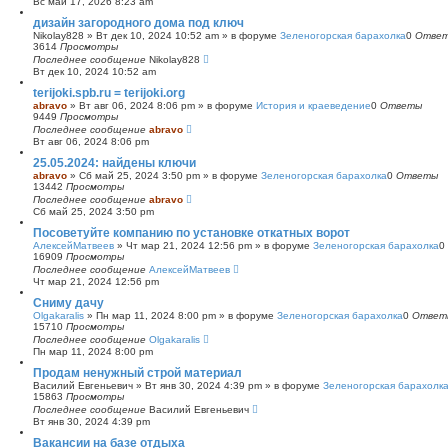
Вс май 17, 2026 8:23 am
с
дизайн загородного дома под ключ
к
Nikolay828
»
Вт дек 10, 2024 10:52 am
» в форуме
Зеленогорская барахолка
0
Отве
3614
Просмотры
Последнее сообщение
Nikolay828
Вт дек 10, 2024 10:52 am
terijoki.spb.ru = terijoki.org
abravo
»
Вт авг 06, 2024 8:06 pm
» в форуме
История и краеведение
0
Ответы
9449
Просмотры
Последнее сообщение
abravo
Вт авг 06, 2024 8:06 pm
25.05.2024: найдены ключи
abravo
»
Сб май 25, 2024 3:50 pm
» в форуме
Зеленогорская барахолка
0
Ответы
13442
Просмотры
Последнее сообщение
abravo
Сб май 25, 2024 3:50 pm
Посоветуйте компанию по установке откатных ворот
АлексейМатвеев
»
Чт мар 21, 2024 12:56 pm
» в форуме
Зеленогорская барахолка
0
16909
Просмотры
Последнее сообщение
АлексейМатвеев
Чт мар 21, 2024 12:56 pm
Сниму дачу
Olgakaralis
»
Пн мар 11, 2024 8:00 pm
» в форуме
Зеленогорская барахолка
0
Ответ
15710
Просмотры
Последнее сообщение
Olgakaralis
Пн мар 11, 2024 8:00 pm
Продам ненужный строй материал
Василий Евгеньевич
»
Вт янв 30, 2024 4:39 pm
» в форуме
Зеленогорская барахолк
15863
Просмотры
Последнее сообщение
Василий Евгеньевич
Вт янв 30, 2024 4:39 pm
Вакансии на базе отдыха