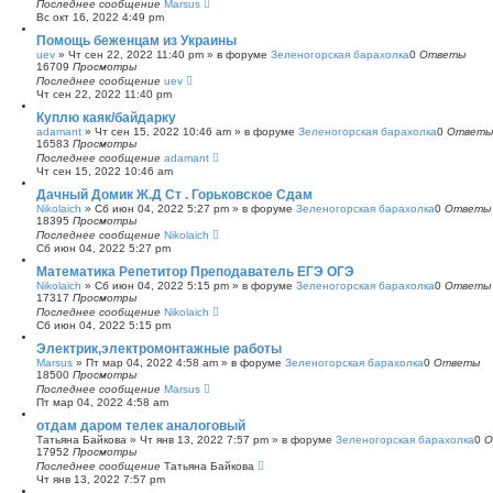
Последнее сообщение
Marsus
Вс окт 16, 2022 4:49 pm
Помощь беженцам из Украины
uev
»
Чт сен 22, 2022 11:40 pm
» в форуме
Зеленогорская барахолка
0
Ответы
16709
Просмотры
Последнее сообщение
uev
Чт сен 22, 2022 11:40 pm
Куплю каяк/байдарку
adamant
»
Чт сен 15, 2022 10:46 am
» в форуме
Зеленогорская барахолка
0
Ответы
16583
Просмотры
Последнее сообщение
adamant
Чт сен 15, 2022 10:46 am
Дачный Домик Ж.Д Ст . Горьковское Сдам
Nikolaich
»
Сб июн 04, 2022 5:27 pm
» в форуме
Зеленогорская барахолка
0
Ответы
18395
Просмотры
Последнее сообщение
Nikolaich
Сб июн 04, 2022 5:27 pm
Математика Репетитор Преподаватель ЕГЭ ОГЭ
Nikolaich
»
Сб июн 04, 2022 5:15 pm
» в форуме
Зеленогорская барахолка
0
Ответы
17317
Просмотры
Последнее сообщение
Nikolaich
Сб июн 04, 2022 5:15 pm
Электрик,электромонтажные работы
Marsus
»
Пт мар 04, 2022 4:58 am
» в форуме
Зеленогорская барахолка
0
Ответы
18500
Просмотры
Последнее сообщение
Marsus
Пт мар 04, 2022 4:58 am
отдам даром телек аналоговый
Татьяна Байкова
»
Чт янв 13, 2022 7:57 pm
» в форуме
Зеленогорская барахолка
0
О
17952
Просмотры
Последнее сообщение
Татьяна Байкова
Чт янв 13, 2022 7:57 pm