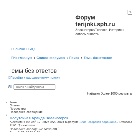
Форум
terijoki.spb.ru
Зеленогорск/Териоки. История и
современность.
Ссылки
FAQ
На главную
Список форумов
Поиск
Темы без ответов
Темы без ответов
Перейти к расширенному поиску
П
Р
о
а
и
с
Найдено более 1000 результ
с
ш
к
и
Темы
р
Ответы
е
Просмотры
н
Последнее сообщение
н
ы
Посуточная Аренда Зеленогорск
й
Alexeu98
»
Вс май 17, 2026 8:23 am
» в форуме
Зеленогорская барахолка
0
Ответы
п
1361
Просмотры
о
Последнее сообщение
Alexeu98
и