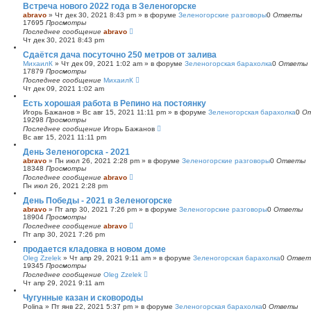
Встреча нового 2022 года в Зеленогорске
abravo
»
Чт дек 30, 2021 8:43 pm
» в форуме
Зеленогорские разговоры
0
Ответы
17695
Просмотры
Последнее сообщение
abravo
Чт дек 30, 2021 8:43 pm
Сдаётся дача посуточно 250 метров от залива
МихаилК
»
Чт дек 09, 2021 1:02 am
» в форуме
Зеленогорская барахолка
0
Ответы
17879
Просмотры
Последнее сообщение
МихаилК
Чт дек 09, 2021 1:02 am
Есть хорошая работа в Репино на постоянку
Игорь Бажанов
»
Вс авг 15, 2021 11:11 pm
» в форуме
Зеленогорская барахолка
0
О
19298
Просмотры
Последнее сообщение
Игорь Бажанов
Вс авг 15, 2021 11:11 pm
День Зеленогорска - 2021
abravo
»
Пн июл 26, 2021 2:28 pm
» в форуме
Зеленогорские разговоры
0
Ответы
18348
Просмотры
Последнее сообщение
abravo
Пн июл 26, 2021 2:28 pm
День Победы - 2021 в Зеленогорске
abravo
»
Пт апр 30, 2021 7:26 pm
» в форуме
Зеленогорские разговоры
0
Ответы
18904
Просмотры
Последнее сообщение
abravo
Пт апр 30, 2021 7:26 pm
продается кладовка в новом доме
Oleg Zzelek
»
Чт апр 29, 2021 9:11 am
» в форуме
Зеленогорская барахолка
0
Ответ
19345
Просмотры
Последнее сообщение
Oleg Zzelek
Чт апр 29, 2021 9:11 am
Чугунные казан и сковороды
Polina
»
Пт янв 22, 2021 5:37 pm
» в форуме
Зеленогорская барахолка
0
Ответы