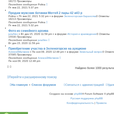
18172
Просмотры
Последнее сообщение
Polina
Пт янв 22, 2021 5:37 pm
Продам мужские ботинки Merrell 2 пары 42 и43 р
Polina
»
Пт янв 22, 2021 5:32 pm
» в форуме
Зеленогорская барахолка
0
Ответы
18213
Просмотры
Последнее сообщение
Polina
Пт янв 22, 2021 5:32 pm
Фото из семейного архива
juraAlex
»
Вт дек 15, 2020 11:59 pm
» в форуме
История и краеведение
0
Ответы
15530
Просмотры
Последнее сообщение
juraAlex
Вт дек 15, 2020 11:59 pm
Приобретение участка в Зеленогорске на аукционе
АлексейМатвеев
»
Пн ноя 09, 2020 12:48 pm
» в форуме
Земельный вопрос
0
Ответ
37095
Просмотры
Последнее сообщение
АлексейМатвеев
Пн ноя 09, 2020 12:48 pm
Найдено более 1000 результ
Перейти к расширенному поиску
На главную
Список форумов
Связаться с администрацией
Удал
Создано на основе
phpBB
® Forum Software © phpBB
Русская поддержка phpBB
Конфиденциальность
|
Правила