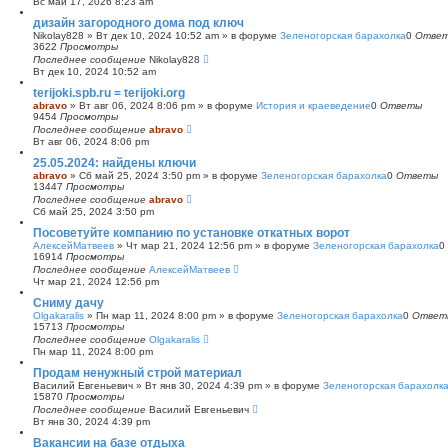
Вс май 17, 2026 8:23 am
с
дизайн загородного дома под ключ
к
Nikolay828
»
Вт дек 10, 2024 10:52 am
» в форуме
Зеленогорская барахолка
0
Отве
3622
Просмотры
Последнее сообщение
Nikolay828
Вт дек 10, 2024 10:52 am
terijoki.spb.ru = terijoki.org
abravo
»
Вт авг 06, 2024 8:06 pm
» в форуме
История и краеведение
0
Ответы
9454
Просмотры
Последнее сообщение
abravo
Вт авг 06, 2024 8:06 pm
25.05.2024: найдены ключи
abravo
»
Сб май 25, 2024 3:50 pm
» в форуме
Зеленогорская барахолка
0
Ответы
13447
Просмотры
Последнее сообщение
abravo
Сб май 25, 2024 3:50 pm
Посоветуйте компанию по установке откатных ворот
АлексейМатвеев
»
Чт мар 21, 2024 12:56 pm
» в форуме
Зеленогорская барахолка
0
16914
Просмотры
Последнее сообщение
АлексейМатвеев
Чт мар 21, 2024 12:56 pm
Сниму дачу
Olgakaralis
»
Пн мар 11, 2024 8:00 pm
» в форуме
Зеленогорская барахолка
0
Ответ
15713
Просмотры
Последнее сообщение
Olgakaralis
Пн мар 11, 2024 8:00 pm
Продам ненужный строй материал
Василий Евгеньевич
»
Вт янв 30, 2024 4:39 pm
» в форуме
Зеленогорская барахолк
15870
Просмотры
Последнее сообщение
Василий Евгеньевич
Вт янв 30, 2024 4:39 pm
Вакансии на базе отдыха