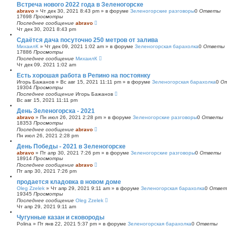
Встреча нового 2022 года в Зеленогорске
abravo
»
Чт дек 30, 2021 8:43 pm
» в форуме
Зеленогорские разговоры
0
Ответы
17698
Просмотры
Последнее сообщение
abravo
Чт дек 30, 2021 8:43 pm
Сдаётся дача посуточно 250 метров от залива
МихаилК
»
Чт дек 09, 2021 1:02 am
» в форуме
Зеленогорская барахолка
0
Ответы
17886
Просмотры
Последнее сообщение
МихаилК
Чт дек 09, 2021 1:02 am
Есть хорошая работа в Репино на постоянку
Игорь Бажанов
»
Вс авг 15, 2021 11:11 pm
» в форуме
Зеленогорская барахолка
0
О
19304
Просмотры
Последнее сообщение
Игорь Бажанов
Вс авг 15, 2021 11:11 pm
День Зеленогорска - 2021
abravo
»
Пн июл 26, 2021 2:28 pm
» в форуме
Зеленогорские разговоры
0
Ответы
18353
Просмотры
Последнее сообщение
abravo
Пн июл 26, 2021 2:28 pm
День Победы - 2021 в Зеленогорске
abravo
»
Пт апр 30, 2021 7:26 pm
» в форуме
Зеленогорские разговоры
0
Ответы
18914
Просмотры
Последнее сообщение
abravo
Пт апр 30, 2021 7:26 pm
продается кладовка в новом доме
Oleg Zzelek
»
Чт апр 29, 2021 9:11 am
» в форуме
Зеленогорская барахолка
0
Ответ
19345
Просмотры
Последнее сообщение
Oleg Zzelek
Чт апр 29, 2021 9:11 am
Чугунные казан и сковороды
Polina
»
Пт янв 22, 2021 5:37 pm
» в форуме
Зеленогорская барахолка
0
Ответы