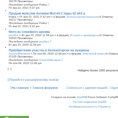
18179
Просмотры
Последнее сообщение
Polina
Пт янв 22, 2021 5:37 pm
Продам мужские ботинки Merrell 2 пары 42 и43 р
Polina
»
Пт янв 22, 2021 5:32 pm
» в форуме
Зеленогорская барахолка
0
Ответы
18217
Просмотры
Последнее сообщение
Polina
Пт янв 22, 2021 5:32 pm
Фото из семейного архива
juraAlex
»
Вт дек 15, 2020 11:59 pm
» в форуме
История и краеведение
0
Ответы
15533
Просмотры
Последнее сообщение
juraAlex
Вт дек 15, 2020 11:59 pm
Приобретение участка в Зеленогорске на аукционе
АлексейМатвеев
»
Пн ноя 09, 2020 12:48 pm
» в форуме
Земельный вопрос
0
Ответ
37105
Просмотры
Последнее сообщение
АлексейМатвеев
Пн ноя 09, 2020 12:48 pm
Найдено более 1000 результ
Перейти к расширенному поиску
На главную
Список форумов
Связаться с администрацией
Удал
Создано на основе
phpBB
® Forum Software © phpBB
Русская поддержка phpBB
Конфиденциальность
|
Правила