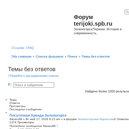
Форум
terijoki.spb.ru
Зеленогорск/Териоки. История и
современность.
Ссылки
FAQ
На главную
Список форумов
Поиск
Темы без ответов
Темы без ответов
Перейти к расширенному поиску
П
Р
о
а
и
с
Найдено более 1000 результ
с
ш
к
и
Темы
р
Ответы
е
Просмотры
н
Последнее сообщение
н
ы
Посуточная Аренда Зеленогорск
й
Alexeu98
»
Вс май 17, 2026 8:23 am
» в форуме
Зеленогорская барахолка
0
Ответы
п
1374
Просмотры
о
Последнее сообщение
Alexeu98
и