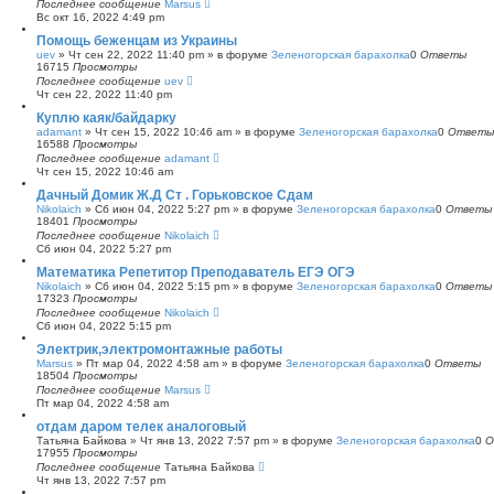
Последнее сообщение
Marsus
Вс окт 16, 2022 4:49 pm
Помощь беженцам из Украины
uev
»
Чт сен 22, 2022 11:40 pm
» в форуме
Зеленогорская барахолка
0
Ответы
16715
Просмотры
Последнее сообщение
uev
Чт сен 22, 2022 11:40 pm
Куплю каяк/байдарку
adamant
»
Чт сен 15, 2022 10:46 am
» в форуме
Зеленогорская барахолка
0
Ответы
16588
Просмотры
Последнее сообщение
adamant
Чт сен 15, 2022 10:46 am
Дачный Домик Ж.Д Ст . Горьковское Сдам
Nikolaich
»
Сб июн 04, 2022 5:27 pm
» в форуме
Зеленогорская барахолка
0
Ответы
18401
Просмотры
Последнее сообщение
Nikolaich
Сб июн 04, 2022 5:27 pm
Математика Репетитор Преподаватель ЕГЭ ОГЭ
Nikolaich
»
Сб июн 04, 2022 5:15 pm
» в форуме
Зеленогорская барахолка
0
Ответы
17323
Просмотры
Последнее сообщение
Nikolaich
Сб июн 04, 2022 5:15 pm
Электрик,электромонтажные работы
Marsus
»
Пт мар 04, 2022 4:58 am
» в форуме
Зеленогорская барахолка
0
Ответы
18504
Просмотры
Последнее сообщение
Marsus
Пт мар 04, 2022 4:58 am
отдам даром телек аналоговый
Татьяна Байкова
»
Чт янв 13, 2022 7:57 pm
» в форуме
Зеленогорская барахолка
0
О
17955
Просмотры
Последнее сообщение
Татьяна Байкова
Чт янв 13, 2022 7:57 pm