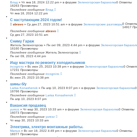
Влад
»
Чт янв 18, 2024 12:22 pm
» в форуме
Зеленогорская барахолка
0
Ответы
16263
Просмотры
Последнее сообщение
Влад
Чт янв 18, 2024 12:22 pm
С наступающим 2024 годом!
0
Ответ
abravo
»
Ср дек 27, 2023 10:51 am
» в форуме
Зеленогорские разговоры
14917
Пр
Последнее сообщение
abravo
Ср дек 27, 2023 10:51 am
Сниму Гараж
Житель Зеленогорска
»
Пн окт 09, 2023 4:44 pm
» в форуме
Зеленогорская барахол
16160
Просмотры
Последнее сообщение
Житель Зеленогорска
Пн окт 09, 2023 4:44 pm
Ищу мастера по ремонту холодильников
incogni-to
»
Вс июн 25, 2023 10:38 pm
» в форуме
Зеленогорская барахолка
0
Ответ
17231
Просмотры
Последнее сообщение
incogni-to
Вс июн 25, 2023 10:38 pm
шины б/у
Larisa Konashenok
»
Пн апр 10, 2023 8:07 pm
» в форуме
Зеленогорская барахолка
16766
Просмотры
Последнее сообщение
Larisa Konashenok
Пн апр 10, 2023 8:07 pm
Вакансия продавец
yurezz
»
Чт мар 30, 2023 10:33 am
» в форуме
Зеленогорская барахолка
0
Ответы
16073
Просмотры
Последнее сообщение
yurezz
Чт мар 30, 2023 10:33 am
Электрика, электро монтажные работы.
Marsus
»
Вс окт 16, 2022 4:49 pm
» в форуме
Зеленогорская барахолка
0
Ответы
18377
Просмотры