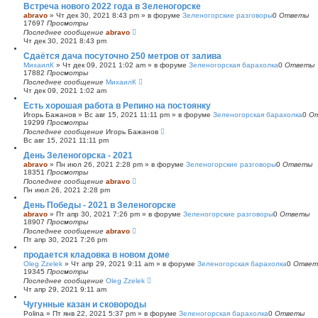
Встреча нового 2022 года в Зеленогорске
abravo
»
Чт дек 30, 2021 8:43 pm
» в форуме
Зеленогорские разговоры
0
Ответы
17697
Просмотры
Последнее сообщение
abravo
Чт дек 30, 2021 8:43 pm
Сдаётся дача посуточно 250 метров от залива
МихаилК
»
Чт дек 09, 2021 1:02 am
» в форуме
Зеленогорская барахолка
0
Ответы
17882
Просмотры
Последнее сообщение
МихаилК
Чт дек 09, 2021 1:02 am
Есть хорошая работа в Репино на постоянку
Игорь Бажанов
»
Вс авг 15, 2021 11:11 pm
» в форуме
Зеленогорская барахолка
0
О
19299
Просмотры
Последнее сообщение
Игорь Бажанов
Вс авг 15, 2021 11:11 pm
День Зеленогорска - 2021
abravo
»
Пн июл 26, 2021 2:28 pm
» в форуме
Зеленогорские разговоры
0
Ответы
18351
Просмотры
Последнее сообщение
abravo
Пн июл 26, 2021 2:28 pm
День Победы - 2021 в Зеленогорске
abravo
»
Пт апр 30, 2021 7:26 pm
» в форуме
Зеленогорские разговоры
0
Ответы
18907
Просмотры
Последнее сообщение
abravo
Пт апр 30, 2021 7:26 pm
продается кладовка в новом доме
Oleg Zzelek
»
Чт апр 29, 2021 9:11 am
» в форуме
Зеленогорская барахолка
0
Ответ
19345
Просмотры
Последнее сообщение
Oleg Zzelek
Чт апр 29, 2021 9:11 am
Чугунные казан и сковороды
Polina
»
Пт янв 22, 2021 5:37 pm
» в форуме
Зеленогорская барахолка
0
Ответы