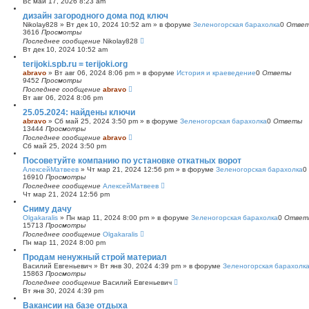
Вс май 17, 2026 8:23 am
с
дизайн загородного дома под ключ
к
Nikolay828
»
Вт дек 10, 2024 10:52 am
» в форуме
Зеленогорская барахолка
0
Отве
3616
Просмотры
Последнее сообщение
Nikolay828
Вт дек 10, 2024 10:52 am
terijoki.spb.ru = terijoki.org
abravo
»
Вт авг 06, 2024 8:06 pm
» в форуме
История и краеведение
0
Ответы
9452
Просмотры
Последнее сообщение
abravo
Вт авг 06, 2024 8:06 pm
25.05.2024: найдены ключи
abravo
»
Сб май 25, 2024 3:50 pm
» в форуме
Зеленогорская барахолка
0
Ответы
13444
Просмотры
Последнее сообщение
abravo
Сб май 25, 2024 3:50 pm
Посоветуйте компанию по установке откатных ворот
АлексейМатвеев
»
Чт мар 21, 2024 12:56 pm
» в форуме
Зеленогорская барахолка
0
16910
Просмотры
Последнее сообщение
АлексейМатвеев
Чт мар 21, 2024 12:56 pm
Сниму дачу
Olgakaralis
»
Пн мар 11, 2024 8:00 pm
» в форуме
Зеленогорская барахолка
0
Ответ
15713
Просмотры
Последнее сообщение
Olgakaralis
Пн мар 11, 2024 8:00 pm
Продам ненужный строй материал
Василий Евгеньевич
»
Вт янв 30, 2024 4:39 pm
» в форуме
Зеленогорская барахолк
15863
Просмотры
Последнее сообщение
Василий Евгеньевич
Вт янв 30, 2024 4:39 pm
Вакансии на базе отдыха