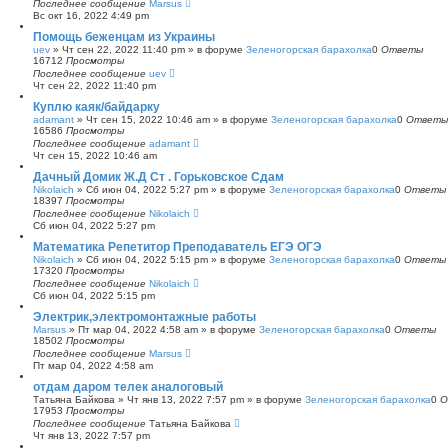
Последнее сообщение
Marsus
Вс окт 16, 2022 4:49 pm
Помощь беженцам из Украины
uev
»
Чт сен 22, 2022 11:40 pm
» в форуме
Зеленогорская барахолка
0
Ответы
16712
Просмотры
Последнее сообщение
uev
Чт сен 22, 2022 11:40 pm
Куплю каяк/байдарку
adamant
»
Чт сен 15, 2022 10:46 am
» в форуме
Зеленогорская барахолка
0
Ответы
16586
Просмотры
Последнее сообщение
adamant
Чт сен 15, 2022 10:46 am
Дачный Домик Ж.Д Ст . Горьковское Сдам
Nikolaich
»
Сб июн 04, 2022 5:27 pm
» в форуме
Зеленогорская барахолка
0
Ответы
18397
Просмотры
Последнее сообщение
Nikolaich
Сб июн 04, 2022 5:27 pm
Математика Репетитор Преподаватель ЕГЭ ОГЭ
Nikolaich
»
Сб июн 04, 2022 5:15 pm
» в форуме
Зеленогорская барахолка
0
Ответы
17320
Просмотры
Последнее сообщение
Nikolaich
Сб июн 04, 2022 5:15 pm
Электрик,электромонтажные работы
Marsus
»
Пт мар 04, 2022 4:58 am
» в форуме
Зеленогорская барахолка
0
Ответы
18502
Просмотры
Последнее сообщение
Marsus
Пт мар 04, 2022 4:58 am
отдам даром телек аналоговый
Татьяна Байкова
»
Чт янв 13, 2022 7:57 pm
» в форуме
Зеленогорская барахолка
0
О
17953
Просмотры
Последнее сообщение
Татьяна Байкова
Чт янв 13, 2022 7:57 pm