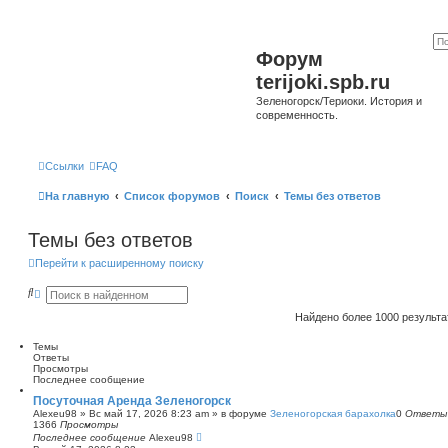
Форум
terijoki.spb.ru
Зеленогорск/Териоки. История и
современность.
Ссылки
FAQ
На главную
Список форумов
Поиск
Темы без ответов
Темы без ответов
Перейти к расширенному поиску
П
Р
о
а
и
с
Найдено более 1000 результ
с
ш
к
и
Темы
р
Ответы
е
Просмотры
н
Последнее сообщение
н
ы
Посуточная Аренда Зеленогорск
й
Alexeu98
»
Вс май 17, 2026 8:23 am
» в форуме
Зеленогорская барахолка
0
Ответы
п
1366
Просмотры
о
Последнее сообщение
Alexeu98
и