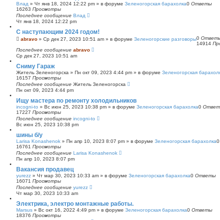
Влад
»
Чт янв 18, 2024 12:22 pm
» в форуме
Зеленогорская барахолка
0
Ответы
16263
Просмотры
Последнее сообщение
Влад
Чт янв 18, 2024 12:22 pm
С наступающим 2024 годом!
0
Ответ
abravo
»
Ср дек 27, 2023 10:51 am
» в форуме
Зеленогорские разговоры
14914
Пр
Последнее сообщение
abravo
Ср дек 27, 2023 10:51 am
Сниму Гараж
Житель Зеленогорска
»
Пн окт 09, 2023 4:44 pm
» в форуме
Зеленогорская барахол
16157
Просмотры
Последнее сообщение
Житель Зеленогорска
Пн окт 09, 2023 4:44 pm
Ищу мастера по ремонту холодильников
incogni-to
»
Вс июн 25, 2023 10:38 pm
» в форуме
Зеленогорская барахолка
0
Ответ
17227
Просмотры
Последнее сообщение
incogni-to
Вс июн 25, 2023 10:38 pm
шины б/у
Larisa Konashenok
»
Пн апр 10, 2023 8:07 pm
» в форуме
Зеленогорская барахолка
16761
Просмотры
Последнее сообщение
Larisa Konashenok
Пн апр 10, 2023 8:07 pm
Вакансия продавец
yurezz
»
Чт мар 30, 2023 10:33 am
» в форуме
Зеленогорская барахолка
0
Ответы
16071
Просмотры
Последнее сообщение
yurezz
Чт мар 30, 2023 10:33 am
Электрика, электро монтажные работы.
Marsus
»
Вс окт 16, 2022 4:49 pm
» в форуме
Зеленогорская барахолка
0
Ответы
18376
Просмотры