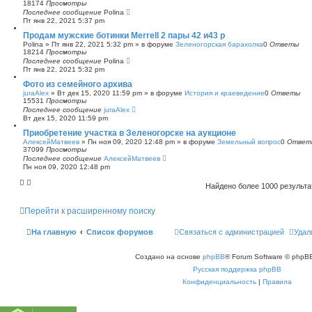
18174
Просмотры
Последнее сообщение
Polina
Пт янв 22, 2021 5:37 pm
Продам мужские ботинки Merrell 2 пары 42 и43 р
Polina
»
Пт янв 22, 2021 5:32 pm
» в форуме
Зеленогорская барахолка
0
Ответы
18214
Просмотры
Последнее сообщение
Polina
Пт янв 22, 2021 5:32 pm
Фото из семейного архива
juraAlex
»
Вт дек 15, 2020 11:59 pm
» в форуме
История и краеведение
0
Ответы
15531
Просмотры
Последнее сообщение
juraAlex
Вт дек 15, 2020 11:59 pm
Приобретение участка в Зеленогорске на аукционе
АлексейМатвеев
»
Пн ноя 09, 2020 12:48 pm
» в форуме
Земельный вопрос
0
Ответ
37099
Просмотры
Последнее сообщение
АлексейМатвеев
Пн ноя 09, 2020 12:48 pm
Найдено более 1000 результ
Перейти к расширенному поиску
На главную
Список форумов
Связаться с администрацией
Удал
Создано на основе
phpBB
® Forum Software © phpBB
Русская поддержка phpBB
Конфиденциальность
|
Правила