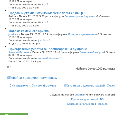
18181
Просмотры
Последнее сообщение
Polina
Пт янв 22, 2021 5:37 pm
Продам мужские ботинки Merrell 2 пары 42 и43 р
Polina
»
Пт янв 22, 2021 5:32 pm
» в форуме
Зеленогорская барахолка
0
Ответы
18217
Просмотры
Последнее сообщение
Polina
Пт янв 22, 2021 5:32 pm
Фото из семейного архива
juraAlex
»
Вт дек 15, 2020 11:59 pm
» в форуме
История и краеведение
0
Ответы
15533
Просмотры
Последнее сообщение
juraAlex
Вт дек 15, 2020 11:59 pm
Приобретение участка в Зеленогорске на аукционе
АлексейМатвеев
»
Пн ноя 09, 2020 12:48 pm
» в форуме
Земельный вопрос
0
Ответ
37105
Просмотры
Последнее сообщение
АлексейМатвеев
Пн ноя 09, 2020 12:48 pm
Найдено более 1000 результ
Перейти к расширенному поиску
На главную
Список форумов
Связаться с администрацией
Удал
Создано на основе
phpBB
® Forum Software © phpBB
Русская поддержка phpBB
Конфиденциальность
|
Правила