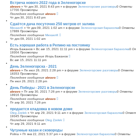
Встреча нового 2022 года в Зеленогорске
abravo
»
Чт дек 30, 2021 8:43 pm
» в форуме
Зеленогорские разговоры
0
Ответы
17700
Просмотры
Последнее сообщение
abravo
Чт дек 30, 2021 8:43 pm
Сдаётся дача посуточно 250 метров от залива
МихаилК
»
Чт дек 09, 2021 1:02 am
» в форуме
Зеленогорская барахолка
0
Ответы
17889
Просмотры
Последнее сообщение
МихаилК
Чт дек 09, 2021 1:02 am
Есть хорошая работа в Репино на постоянку
Игорь Бажанов
»
Вс авг 15, 2021 11:11 pm
» в форуме
Зеленогорская барахолка
0
О
19304
Просмотры
Последнее сообщение
Игорь Бажанов
Вс авг 15, 2021 11:11 pm
День Зеленогорска - 2021
abravo
»
Пн июл 26, 2021 2:28 pm
» в форуме
Зеленогорские разговоры
0
Ответы
18353
Просмотры
Последнее сообщение
abravo
Пн июл 26, 2021 2:28 pm
День Победы - 2021 в Зеленогорске
abravo
»
Пт апр 30, 2021 7:26 pm
» в форуме
Зеленогорские разговоры
0
Ответы
18916
Просмотры
Последнее сообщение
abravo
Пт апр 30, 2021 7:26 pm
продается кладовка в новом доме
Oleg Zzelek
»
Чт апр 29, 2021 9:11 am
» в форуме
Зеленогорская барахолка
0
Ответ
19345
Просмотры
Последнее сообщение
Oleg Zzelek
Чт апр 29, 2021 9:11 am
Чугунные казан и сковороды
Polina
»
Пт янв 22, 2021 5:37 pm
» в форуме
Зеленогорская барахолка
0
Ответы