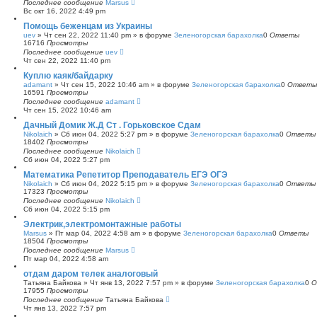
Последнее сообщение
Marsus
Вс окт 16, 2022 4:49 pm
Помощь беженцам из Украины
uev
»
Чт сен 22, 2022 11:40 pm
» в форуме
Зеленогорская барахолка
0
Ответы
16716
Просмотры
Последнее сообщение
uev
Чт сен 22, 2022 11:40 pm
Куплю каяк/байдарку
adamant
»
Чт сен 15, 2022 10:46 am
» в форуме
Зеленогорская барахолка
0
Ответы
16591
Просмотры
Последнее сообщение
adamant
Чт сен 15, 2022 10:46 am
Дачный Домик Ж.Д Ст . Горьковское Сдам
Nikolaich
»
Сб июн 04, 2022 5:27 pm
» в форуме
Зеленогорская барахолка
0
Ответы
18402
Просмотры
Последнее сообщение
Nikolaich
Сб июн 04, 2022 5:27 pm
Математика Репетитор Преподаватель ЕГЭ ОГЭ
Nikolaich
»
Сб июн 04, 2022 5:15 pm
» в форуме
Зеленогорская барахолка
0
Ответы
17323
Просмотры
Последнее сообщение
Nikolaich
Сб июн 04, 2022 5:15 pm
Электрик,электромонтажные работы
Marsus
»
Пт мар 04, 2022 4:58 am
» в форуме
Зеленогорская барахолка
0
Ответы
18504
Просмотры
Последнее сообщение
Marsus
Пт мар 04, 2022 4:58 am
отдам даром телек аналоговый
Татьяна Байкова
»
Чт янв 13, 2022 7:57 pm
» в форуме
Зеленогорская барахолка
0
О
17955
Просмотры
Последнее сообщение
Татьяна Байкова
Чт янв 13, 2022 7:57 pm