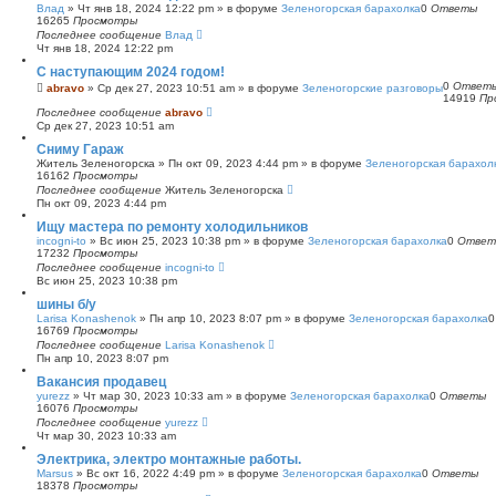
Влад
»
Чт янв 18, 2024 12:22 pm
» в форуме
Зеленогорская барахолка
0
Ответы
16265
Просмотры
Последнее сообщение
Влад
Чт янв 18, 2024 12:22 pm
С наступающим 2024 годом!
0
Ответ
abravo
»
Ср дек 27, 2023 10:51 am
» в форуме
Зеленогорские разговоры
14919
Пр
Последнее сообщение
abravo
Ср дек 27, 2023 10:51 am
Сниму Гараж
Житель Зеленогорска
»
Пн окт 09, 2023 4:44 pm
» в форуме
Зеленогорская барахол
16162
Просмотры
Последнее сообщение
Житель Зеленогорска
Пн окт 09, 2023 4:44 pm
Ищу мастера по ремонту холодильников
incogni-to
»
Вс июн 25, 2023 10:38 pm
» в форуме
Зеленогорская барахолка
0
Ответ
17232
Просмотры
Последнее сообщение
incogni-to
Вс июн 25, 2023 10:38 pm
шины б/у
Larisa Konashenok
»
Пн апр 10, 2023 8:07 pm
» в форуме
Зеленогорская барахолка
16769
Просмотры
Последнее сообщение
Larisa Konashenok
Пн апр 10, 2023 8:07 pm
Вакансия продавец
yurezz
»
Чт мар 30, 2023 10:33 am
» в форуме
Зеленогорская барахолка
0
Ответы
16076
Просмотры
Последнее сообщение
yurezz
Чт мар 30, 2023 10:33 am
Электрика, электро монтажные работы.
Marsus
»
Вс окт 16, 2022 4:49 pm
» в форуме
Зеленогорская барахолка
0
Ответы
18378
Просмотры