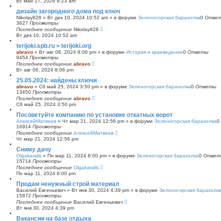
Вс май 17, 2026 8:23 am
с
дизайн загородного дома под ключ
к
Nikolay828
»
Вт дек 10, 2024 10:52 am
» в форуме
Зеленогорская барахолка
0
Отве
3627
Просмотры
Последнее сообщение
Nikolay828
Вт дек 10, 2024 10:52 am
terijoki.spb.ru = terijoki.org
abravo
»
Вт авг 06, 2024 8:06 pm
» в форуме
История и краеведение
0
Ответы
9454
Просмотры
Последнее сообщение
abravo
Вт авг 06, 2024 8:06 pm
25.05.2024: найдены ключи
abravo
»
Сб май 25, 2024 3:50 pm
» в форуме
Зеленогорская барахолка
0
Ответы
13450
Просмотры
Последнее сообщение
abravo
Сб май 25, 2024 3:50 pm
Посоветуйте компанию по установке откатных ворот
АлексейМатвеев
»
Чт мар 21, 2024 12:56 pm
» в форуме
Зеленогорская барахолка
0
16914
Просмотры
Последнее сообщение
АлексейМатвеев
Чт мар 21, 2024 12:56 pm
Сниму дачу
Olgakaralis
»
Пн мар 11, 2024 8:00 pm
» в форуме
Зеленогорская барахолка
0
Ответ
15714
Просмотры
Последнее сообщение
Olgakaralis
Пн мар 11, 2024 8:00 pm
Продам ненужный строй материал
Василий Евгеньевич
»
Вт янв 30, 2024 4:39 pm
» в форуме
Зеленогорская барахолк
15872
Просмотры
Последнее сообщение
Василий Евгеньевич
Вт янв 30, 2024 4:39 pm
Вакансии на базе отдыха