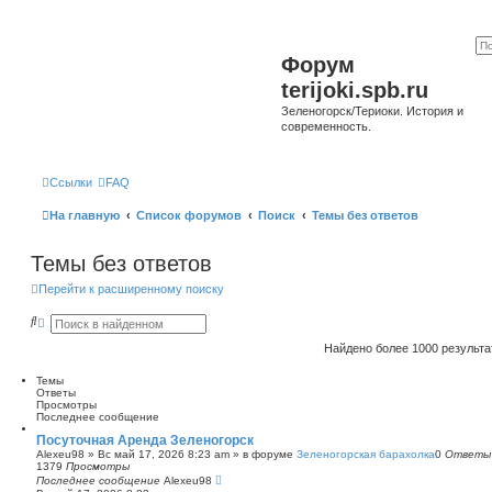
Форум
terijoki.spb.ru
Зеленогорск/Териоки. История и
современность.
Ссылки
FAQ
На главную
Список форумов
Поиск
Темы без ответов
Темы без ответов
Перейти к расширенному поиску
П
Р
о
а
и
с
Найдено более 1000 результ
с
ш
к
и
Темы
р
Ответы
е
Просмотры
н
Последнее сообщение
н
ы
Посуточная Аренда Зеленогорск
й
Alexeu98
»
Вс май 17, 2026 8:23 am
» в форуме
Зеленогорская барахолка
0
Ответы
п
1379
Просмотры
о
Последнее сообщение
Alexeu98
и