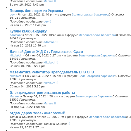
Последнее сообщение
Marsus
Вс окт 16, 2022 4:49 pm
Помощь беженцам из Украины
uev
»
Чт сен 22, 2022 11:40 pm
» в форуме
Зеленогорская барахолка
0
Ответы
16721
Просмотры
Последнее сообщение
uev
Чт сен 22, 2022 11:40 pm
Куплю каяк/байдарку
adamant
»
Чт сен 15, 2022 10:46 am
» в форуме
Зеленогорская барахолка
0
Ответы
16594
Просмотры
Последнее сообщение
adamant
Чт сен 15, 2022 10:46 am
Дачный Домик Ж.Д Ст . Горьковское Сдам
Nikolaich
»
Сб июн 04, 2022 5:27 pm
» в форуме
Зеленогорская барахолка
0
Ответы
18405
Просмотры
Последнее сообщение
Nikolaich
Сб июн 04, 2022 5:27 pm
Математика Репетитор Преподаватель ЕГЭ ОГЭ
Nikolaich
»
Сб июн 04, 2022 5:15 pm
» в форуме
Зеленогорская барахолка
0
Ответы
17326
Просмотры
Последнее сообщение
Nikolaich
Сб июн 04, 2022 5:15 pm
Электрик,электромонтажные работы
Marsus
»
Пт мар 04, 2022 4:58 am
» в форуме
Зеленогорская барахолка
0
Ответы
18506
Просмотры
Последнее сообщение
Marsus
Пт мар 04, 2022 4:58 am
отдам даром телек аналоговый
Татьяна Байкова
»
Чт янв 13, 2022 7:57 pm
» в форуме
Зеленогорская барахолка
0
О
17955
Просмотры
Последнее сообщение
Татьяна Байкова
Чт янв 13, 2022 7:57 pm