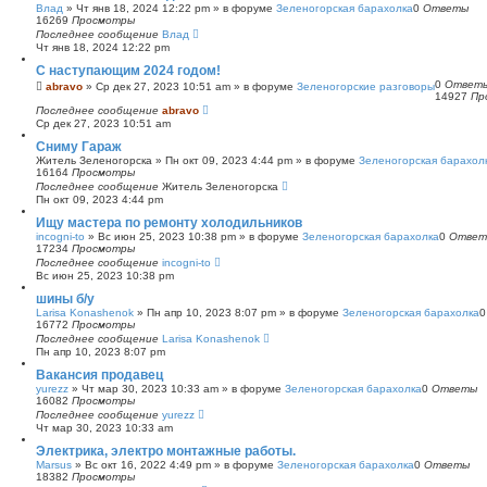
Влад
»
Чт янв 18, 2024 12:22 pm
» в форуме
Зеленогорская барахолка
0
Ответы
16269
Просмотры
Последнее сообщение
Влад
Чт янв 18, 2024 12:22 pm
С наступающим 2024 годом!
0
Ответ
abravo
»
Ср дек 27, 2023 10:51 am
» в форуме
Зеленогорские разговоры
14927
Пр
Последнее сообщение
abravo
Ср дек 27, 2023 10:51 am
Сниму Гараж
Житель Зеленогорска
»
Пн окт 09, 2023 4:44 pm
» в форуме
Зеленогорская барахол
16164
Просмотры
Последнее сообщение
Житель Зеленогорска
Пн окт 09, 2023 4:44 pm
Ищу мастера по ремонту холодильников
incogni-to
»
Вс июн 25, 2023 10:38 pm
» в форуме
Зеленогорская барахолка
0
Ответ
17234
Просмотры
Последнее сообщение
incogni-to
Вс июн 25, 2023 10:38 pm
шины б/у
Larisa Konashenok
»
Пн апр 10, 2023 8:07 pm
» в форуме
Зеленогорская барахолка
16772
Просмотры
Последнее сообщение
Larisa Konashenok
Пн апр 10, 2023 8:07 pm
Вакансия продавец
yurezz
»
Чт мар 30, 2023 10:33 am
» в форуме
Зеленогорская барахолка
0
Ответы
16082
Просмотры
Последнее сообщение
yurezz
Чт мар 30, 2023 10:33 am
Электрика, электро монтажные работы.
Marsus
»
Вс окт 16, 2022 4:49 pm
» в форуме
Зеленогорская барахолка
0
Ответы
18382
Просмотры