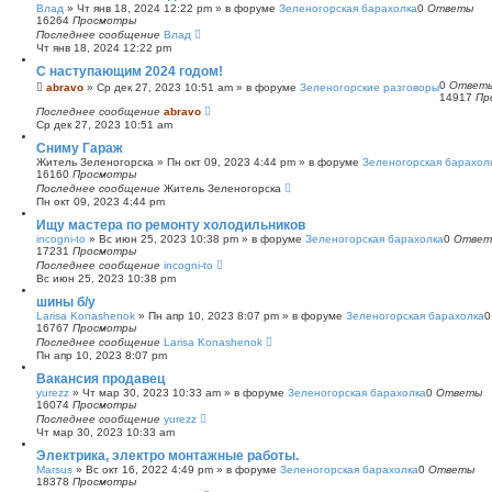
Влад
»
Чт янв 18, 2024 12:22 pm
» в форуме
Зеленогорская барахолка
0
Ответы
16264
Просмотры
Последнее сообщение
Влад
Чт янв 18, 2024 12:22 pm
С наступающим 2024 годом!
0
Ответ
abravo
»
Ср дек 27, 2023 10:51 am
» в форуме
Зеленогорские разговоры
14917
Пр
Последнее сообщение
abravo
Ср дек 27, 2023 10:51 am
Сниму Гараж
Житель Зеленогорска
»
Пн окт 09, 2023 4:44 pm
» в форуме
Зеленогорская барахол
16160
Просмотры
Последнее сообщение
Житель Зеленогорска
Пн окт 09, 2023 4:44 pm
Ищу мастера по ремонту холодильников
incogni-to
»
Вс июн 25, 2023 10:38 pm
» в форуме
Зеленогорская барахолка
0
Ответ
17231
Просмотры
Последнее сообщение
incogni-to
Вс июн 25, 2023 10:38 pm
шины б/у
Larisa Konashenok
»
Пн апр 10, 2023 8:07 pm
» в форуме
Зеленогорская барахолка
16767
Просмотры
Последнее сообщение
Larisa Konashenok
Пн апр 10, 2023 8:07 pm
Вакансия продавец
yurezz
»
Чт мар 30, 2023 10:33 am
» в форуме
Зеленогорская барахолка
0
Ответы
16074
Просмотры
Последнее сообщение
yurezz
Чт мар 30, 2023 10:33 am
Электрика, электро монтажные работы.
Marsus
»
Вс окт 16, 2022 4:49 pm
» в форуме
Зеленогорская барахолка
0
Ответы
18378
Просмотры