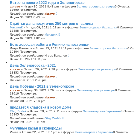
Встреча нового 2022 года в Зеленогорске
abravo
»
Чт дек 30, 2021 8:43 pm
» в форуме
Зеленогорские разговоры
0
Ответы
17699
Просмотры
Последнее сообщение
abravo
Чт дек 30, 2021 8:43 pm
Сдаётся дача посуточно 250 метров от залива
МихаилК
»
Чт дек 09, 2021 1:02 am
» в форуме
Зеленогорская барахолка
0
Ответы
17888
Просмотры
Последнее сообщение
МихаилК
Чт дек 09, 2021 1:02 am
Есть хорошая работа в Репино на постоянку
Игорь Бажанов
»
Вс авг 15, 2021 11:11 pm
» в форуме
Зеленогорская барахолка
0
О
19304
Просмотры
Последнее сообщение
Игорь Бажанов
Вс авг 15, 2021 11:11 pm
День Зеленогорска - 2021
abravo
»
Пн июл 26, 2021 2:28 pm
» в форуме
Зеленогорские разговоры
0
Ответы
18353
Просмотры
Последнее сообщение
abravo
Пн июл 26, 2021 2:28 pm
День Победы - 2021 в Зеленогорске
abravo
»
Пт апр 30, 2021 7:26 pm
» в форуме
Зеленогорские разговоры
0
Ответы
18916
Просмотры
Последнее сообщение
abravo
Пт апр 30, 2021 7:26 pm
продается кладовка в новом доме
Oleg Zzelek
»
Чт апр 29, 2021 9:11 am
» в форуме
Зеленогорская барахолка
0
Ответ
19345
Просмотры
Последнее сообщение
Oleg Zzelek
Чт апр 29, 2021 9:11 am
Чугунные казан и сковороды
Polina
»
Пт янв 22, 2021 5:37 pm
» в форуме
Зеленогорская барахолка
0
Ответы