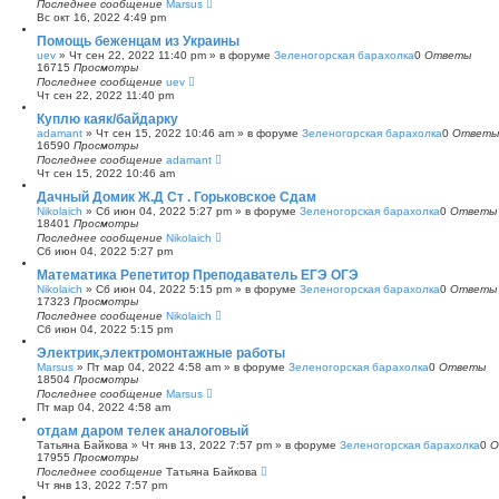
Последнее сообщение
Marsus
Вс окт 16, 2022 4:49 pm
Помощь беженцам из Украины
uev
»
Чт сен 22, 2022 11:40 pm
» в форуме
Зеленогорская барахолка
0
Ответы
16715
Просмотры
Последнее сообщение
uev
Чт сен 22, 2022 11:40 pm
Куплю каяк/байдарку
adamant
»
Чт сен 15, 2022 10:46 am
» в форуме
Зеленогорская барахолка
0
Ответы
16590
Просмотры
Последнее сообщение
adamant
Чт сен 15, 2022 10:46 am
Дачный Домик Ж.Д Ст . Горьковское Сдам
Nikolaich
»
Сб июн 04, 2022 5:27 pm
» в форуме
Зеленогорская барахолка
0
Ответы
18401
Просмотры
Последнее сообщение
Nikolaich
Сб июн 04, 2022 5:27 pm
Математика Репетитор Преподаватель ЕГЭ ОГЭ
Nikolaich
»
Сб июн 04, 2022 5:15 pm
» в форуме
Зеленогорская барахолка
0
Ответы
17323
Просмотры
Последнее сообщение
Nikolaich
Сб июн 04, 2022 5:15 pm
Электрик,электромонтажные работы
Marsus
»
Пт мар 04, 2022 4:58 am
» в форуме
Зеленогорская барахолка
0
Ответы
18504
Просмотры
Последнее сообщение
Marsus
Пт мар 04, 2022 4:58 am
отдам даром телек аналоговый
Татьяна Байкова
»
Чт янв 13, 2022 7:57 pm
» в форуме
Зеленогорская барахолка
0
О
17955
Просмотры
Последнее сообщение
Татьяна Байкова
Чт янв 13, 2022 7:57 pm