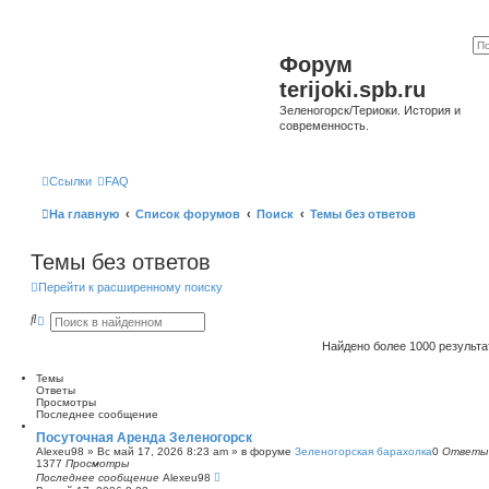
Форум
terijoki.spb.ru
Зеленогорск/Териоки. История и
современность.
Ссылки
FAQ
На главную
Список форумов
Поиск
Темы без ответов
Темы без ответов
Перейти к расширенному поиску
П
Р
о
а
и
с
Найдено более 1000 результ
с
ш
к
и
Темы
р
Ответы
е
Просмотры
н
Последнее сообщение
н
ы
Посуточная Аренда Зеленогорск
й
Alexeu98
»
Вс май 17, 2026 8:23 am
» в форуме
Зеленогорская барахолка
0
Ответы
п
1377
Просмотры
о
Последнее сообщение
Alexeu98
и