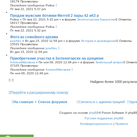
18179
Просмотры
Последнее сообщение
Polina
Пт янв 22, 2021 5:37 pm
Продам мужские ботинки Merrell 2 пары 42 и43 р
Polina
»
Пт янв 22, 2021 5:32 pm
» в форуме
Зеленогорская барахолка
0
Ответы
18217
Просмотры
Последнее сообщение
Polina
Пт янв 22, 2021 5:32 pm
Фото из семейного архива
juraAlex
»
Вт дек 15, 2020 11:59 pm
» в форуме
История и краеведение
0
Ответы
15533
Просмотры
Последнее сообщение
juraAlex
Вт дек 15, 2020 11:59 pm
Приобретение участка в Зеленогорске на аукционе
АлексейМатвеев
»
Пн ноя 09, 2020 12:48 pm
» в форуме
Земельный вопрос
0
Ответ
37105
Просмотры
Последнее сообщение
АлексейМатвеев
Пн ноя 09, 2020 12:48 pm
Найдено более 1000 результ
Перейти к расширенному поиску
На главную
Список форумов
Связаться с администрацией
Удал
Создано на основе
phpBB
® Forum Software © phpBB
Русская поддержка phpBB
Конфиденциальность
|
Правила