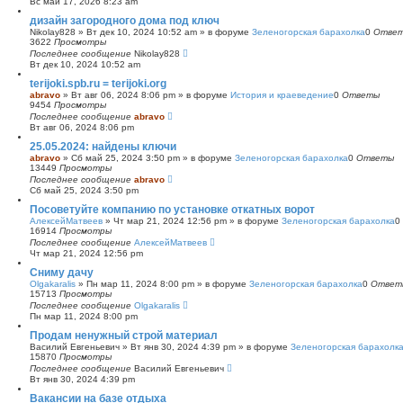
Вс май 17, 2026 8:23 am
с
дизайн загородного дома под ключ
к
Nikolay828
»
Вт дек 10, 2024 10:52 am
» в форуме
Зеленогорская барахолка
0
Отве
3622
Просмотры
Последнее сообщение
Nikolay828
Вт дек 10, 2024 10:52 am
terijoki.spb.ru = terijoki.org
abravo
»
Вт авг 06, 2024 8:06 pm
» в форуме
История и краеведение
0
Ответы
9454
Просмотры
Последнее сообщение
abravo
Вт авг 06, 2024 8:06 pm
25.05.2024: найдены ключи
abravo
»
Сб май 25, 2024 3:50 pm
» в форуме
Зеленогорская барахолка
0
Ответы
13449
Просмотры
Последнее сообщение
abravo
Сб май 25, 2024 3:50 pm
Посоветуйте компанию по установке откатных ворот
АлексейМатвеев
»
Чт мар 21, 2024 12:56 pm
» в форуме
Зеленогорская барахолка
0
16914
Просмотры
Последнее сообщение
АлексейМатвеев
Чт мар 21, 2024 12:56 pm
Сниму дачу
Olgakaralis
»
Пн мар 11, 2024 8:00 pm
» в форуме
Зеленогорская барахолка
0
Ответ
15713
Просмотры
Последнее сообщение
Olgakaralis
Пн мар 11, 2024 8:00 pm
Продам ненужный строй материал
Василий Евгеньевич
»
Вт янв 30, 2024 4:39 pm
» в форуме
Зеленогорская барахолк
15870
Просмотры
Последнее сообщение
Василий Евгеньевич
Вт янв 30, 2024 4:39 pm
Вакансии на базе отдыха