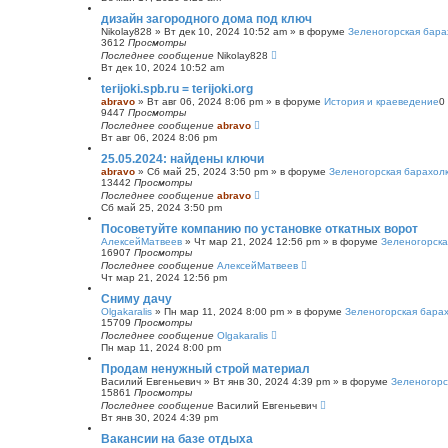
с
дизайн загородного дома под ключ
к
Nikolay828
»
Вт дек 10, 2024 10:52 am
» в форуме
Зеленогорская бара
3612
Просмотры
Последнее сообщение
Nikolay828
Вт дек 10, 2024 10:52 am
terijoki.spb.ru = terijoki.org
abravo
»
Вт авг 06, 2024 8:06 pm
» в форуме
История и краеведение
0
9447
Просмотры
Последнее сообщение
abravo
Вт авг 06, 2024 8:06 pm
25.05.2024: найдены ключи
abravo
»
Сб май 25, 2024 3:50 pm
» в форуме
Зеленогорская барахол
13442
Просмотры
Последнее сообщение
abravo
Сб май 25, 2024 3:50 pm
Посоветуйте компанию по установке откатных ворот
АлексейМатвеев
»
Чт мар 21, 2024 12:56 pm
» в форуме
Зеленогорска
16907
Просмотры
Последнее сообщение
АлексейМатвеев
Чт мар 21, 2024 12:56 pm
Сниму дачу
Olgakaralis
»
Пн мар 11, 2024 8:00 pm
» в форуме
Зеленогорская бара
15709
Просмотры
Последнее сообщение
Olgakaralis
Пн мар 11, 2024 8:00 pm
Продам ненужный строй материал
Василий Евгеньевич
»
Вт янв 30, 2024 4:39 pm
» в форуме
Зеленогорс
15861
Просмотры
Последнее сообщение
Василий Евгеньевич
Вт янв 30, 2024 4:39 pm
Вакансии на базе отдыха