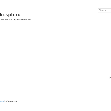
ki.spb.ru
стория и современность.
в
Н
лка
0
Ответы