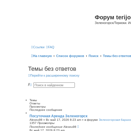
Форум terijo
Зеленогорск/Териоки. И
Ссылки
FAQ
На главную
Список форумов
Поиск
Темы без ответо
Темы без ответов
Перейти к расширенному поиску
П
Р
о
а
и
с
с
ш
к
и
Темы
р
Ответы
е
Просмотры
н
Последнее сообщение
н
ы
Посуточная Аренда Зеленогорск
й
Alexeu98
»
Вс май 17, 2026 8:23 am
» в форуме
Зеленогорская барахо
п
1357
Просмотры
о
Последнее сообщение
Alexeu98
и
Вс май 17, 2026 8:23 am