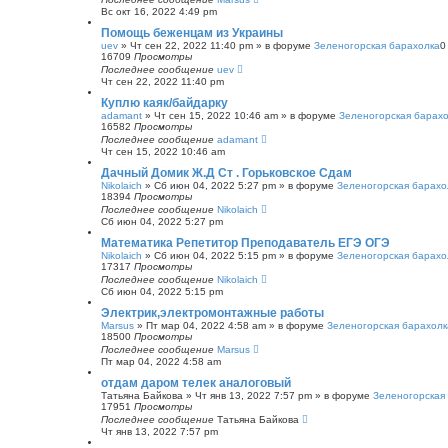
Вс окт 16, 2022 4:49 pm
Помощь беженцам из Украины
uev
»
Чт сен 22, 2022 11:40 pm
» в форуме
Зеленогорская барахолка
16709
Просмотры
Последнее сообщение
uev
Чт сен 22, 2022 11:40 pm
Куплю каяк/байдарку
adamant
»
Чт сен 15, 2022 10:46 am
» в форуме
Зеленогорская барах
16582
Просмотры
Последнее сообщение
adamant
Чт сен 15, 2022 10:46 am
Дачный Домик Ж.Д Ст . Горьковское Сдам
Nikolaich
»
Сб июн 04, 2022 5:27 pm
» в форуме
Зеленогорская барахо
18394
Просмотры
Последнее сообщение
Nikolaich
Сб июн 04, 2022 5:27 pm
Математика Репетитор Преподаватель ЕГЭ ОГЭ
Nikolaich
»
Сб июн 04, 2022 5:15 pm
» в форуме
Зеленогорская барахо
17317
Просмотры
Последнее сообщение
Nikolaich
Сб июн 04, 2022 5:15 pm
Электрик,электромонтажные работы
Marsus
»
Пт мар 04, 2022 4:58 am
» в форуме
Зеленогорская барахолк
18500
Просмотры
Последнее сообщение
Marsus
Пт мар 04, 2022 4:58 am
отдам даром телек аналоговый
Татьяна Байкова
»
Чт янв 13, 2022 7:57 pm
» в форуме
Зеленогорская
17951
Просмотры
Последнее сообщение
Татьяна Байкова
Чт янв 13, 2022 7:57 pm