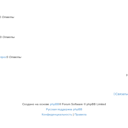
0
Ответы
0
Ответы
опрос
0
Ответы
Н
Связать
Создано на основе
phpBB
® Forum Software © phpBB Limited
Русская поддержка phpBB
Конфиденциальность
|
Правила