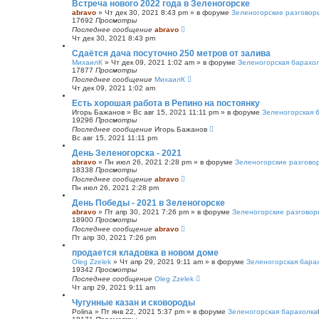
Встреча нового 2022 года в Зеленогорске
abravo
»
Чт дек 30, 2021 8:43 pm
» в форуме
Зеленогорские разговор
17692
Просмотры
Последнее сообщение
abravo
Чт дек 30, 2021 8:43 pm
Сдаётся дача посуточно 250 метров от залива
МихаилК
»
Чт дек 09, 2021 1:02 am
» в форуме
Зеленогорская барахо
17877
Просмотры
Последнее сообщение
МихаилК
Чт дек 09, 2021 1:02 am
Есть хорошая работа в Репино на постоянку
Игорь Бажанов
»
Вс авг 15, 2021 11:11 pm
» в форуме
Зеленогорская 
19296
Просмотры
Последнее сообщение
Игорь Бажанов
Вс авг 15, 2021 11:11 pm
День Зеленогорска - 2021
abravo
»
Пн июл 26, 2021 2:28 pm
» в форуме
Зеленогорские разгово
18338
Просмотры
Последнее сообщение
abravo
Пн июл 26, 2021 2:28 pm
День Победы - 2021 в Зеленогорске
abravo
»
Пт апр 30, 2021 7:26 pm
» в форуме
Зеленогорские разговор
18900
Просмотры
Последнее сообщение
abravo
Пт апр 30, 2021 7:26 pm
продается кладовка в новом доме
Oleg Zzelek
»
Чт апр 29, 2021 9:11 am
» в форуме
Зеленогорская бара
19342
Просмотры
Последнее сообщение
Oleg Zzelek
Чт апр 29, 2021 9:11 am
Чугунные казан и сковороды
Polina
»
Пт янв 22, 2021 5:37 pm
» в форуме
Зеленогорская барахолка