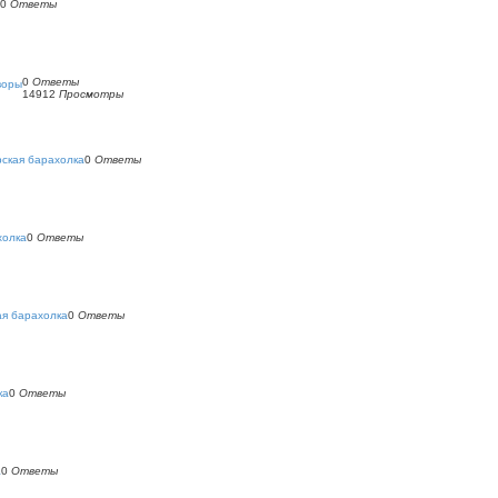
0
Ответы
0
Ответы
воры
14912
Просмотры
ская барахолка
0
Ответы
холка
0
Ответы
ая барахолка
0
Ответы
ка
0
Ответы
а
0
Ответы