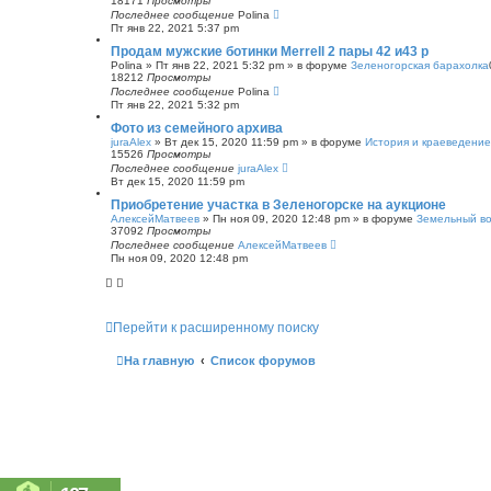
18171
Просмотры
Последнее сообщение
Polina
Пт янв 22, 2021 5:37 pm
Продам мужские ботинки Merrell 2 пары 42 и43 р
Polina
»
Пт янв 22, 2021 5:32 pm
» в форуме
Зеленогорская барахолка
18212
Просмотры
Последнее сообщение
Polina
Пт янв 22, 2021 5:32 pm
Фото из семейного архива
juraAlex
»
Вт дек 15, 2020 11:59 pm
» в форуме
История и краеведение
15526
Просмотры
Последнее сообщение
juraAlex
Вт дек 15, 2020 11:59 pm
Приобретение участка в Зеленогорске на аукционе
АлексейМатвеев
»
Пн ноя 09, 2020 12:48 pm
» в форуме
Земельный в
37092
Просмотры
Последнее сообщение
АлексейМатвеев
Пн ноя 09, 2020 12:48 pm
Перейти к расширенному поиску
На главную
Список форумов