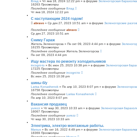
Влад
»
Чт янв 18, 2024 12:22 pm
» в форуме
Зеленогорская барахолка
16263
Просмотры
Последнее сообщение
Влад
Чт янв 18, 2024 12:22 pm
С наступающим 2024 годом!
abravo
»
Ср дек 27, 2023 10:51 am
» в форуме
Зеленогорские разго
Последнее сообщение
abravo
Ср дек 27, 2023 10:51 am
Сниму Гараж
Житель Зеленогорска
»
Пн окт 09, 2023 4:44 pm
» в форуме
Зеленогор
16155
Просмотры
Последнее сообщение
Житель Зеленогорска
Пн окт 09, 2023 4:44 pm
Ищу мастера по ремонту холодильников
incogni-to
»
Вс июн 25, 2023 10:38 pm
» в форуме
Зеленогорская бара
17225
Просмотры
Последнее сообщение
incogni-to
Вс июн 25, 2023 10:38 pm
шины б/у
Larisa Konashenok
»
Пн апр 10, 2023 8:07 pm
» в форуме
Зеленогорск
16758
Просмотры
Последнее сообщение
Larisa Konashenok
Пн апр 10, 2023 8:07 pm
Вакансия продавец
yurezz
»
Чт мар 30, 2023 10:33 am
» в форуме
Зеленогорская барахол
16067
Просмотры
Последнее сообщение
yurezz
Чт мар 30, 2023 10:33 am
Электрика, электро монтажные работы.
Marsus
»
Вс окт 16, 2022 4:49 pm
» в форуме
Зеленогорская барахолк
18369
Просмотры
Последнее сообщение
Marsus