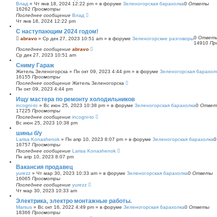
Влад
»
Чт янв 18, 2024 12:22 pm
» в форуме
Зеленогорская барахолка
0
Ответы
16262
Просмотры
Последнее сообщение
Влад
Чт янв 18, 2024 12:22 pm
С наступающим 2024 годом!
0
Ответ
abravo
»
Ср дек 27, 2023 10:51 am
» в форуме
Зеленогорские разговоры
14910
Пр
Последнее сообщение
abravo
Ср дек 27, 2023 10:51 am
Сниму Гараж
Житель Зеленогорска
»
Пн окт 09, 2023 4:44 pm
» в форуме
Зеленогорская барахол
16155
Просмотры
Последнее сообщение
Житель Зеленогорска
Пн окт 09, 2023 4:44 pm
Ищу мастера по ремонту холодильников
incogni-to
»
Вс июн 25, 2023 10:38 pm
» в форуме
Зеленогорская барахолка
0
Ответ
17225
Просмотры
Последнее сообщение
incogni-to
Вс июн 25, 2023 10:38 pm
шины б/у
Larisa Konashenok
»
Пн апр 10, 2023 8:07 pm
» в форуме
Зеленогорская барахолка
16757
Просмотры
Последнее сообщение
Larisa Konashenok
Пн апр 10, 2023 8:07 pm
Вакансия продавец
yurezz
»
Чт мар 30, 2023 10:33 am
» в форуме
Зеленогорская барахолка
0
Ответы
16065
Просмотры
Последнее сообщение
yurezz
Чт мар 30, 2023 10:33 am
Электрика, электро монтажные работы.
Marsus
»
Вс окт 16, 2022 4:49 pm
» в форуме
Зеленогорская барахолка
0
Ответы
18366
Просмотры