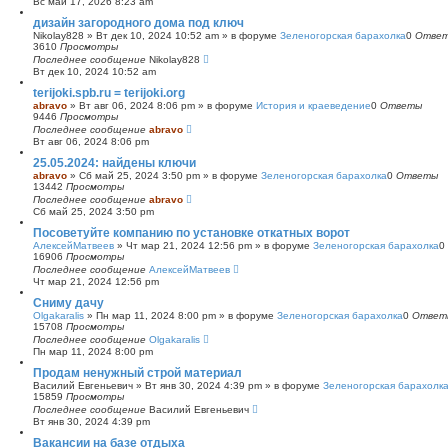
Вс май 17, 2026 8:23 am
с
дизайн загородного дома под ключ
к
Nikolay828
»
Вт дек 10, 2024 10:52 am
» в форуме
Зеленогорская барахолка
0
Отве
3610
Просмотры
Последнее сообщение
Nikolay828
Вт дек 10, 2024 10:52 am
terijoki.spb.ru = terijoki.org
abravo
»
Вт авг 06, 2024 8:06 pm
» в форуме
История и краеведение
0
Ответы
9446
Просмотры
Последнее сообщение
abravo
Вт авг 06, 2024 8:06 pm
25.05.2024: найдены ключи
abravo
»
Сб май 25, 2024 3:50 pm
» в форуме
Зеленогорская барахолка
0
Ответы
13442
Просмотры
Последнее сообщение
abravo
Сб май 25, 2024 3:50 pm
Посоветуйте компанию по установке откатных ворот
АлексейМатвеев
»
Чт мар 21, 2024 12:56 pm
» в форуме
Зеленогорская барахолка
0
16906
Просмотры
Последнее сообщение
АлексейМатвеев
Чт мар 21, 2024 12:56 pm
Сниму дачу
Olgakaralis
»
Пн мар 11, 2024 8:00 pm
» в форуме
Зеленогорская барахолка
0
Ответ
15708
Просмотры
Последнее сообщение
Olgakaralis
Пн мар 11, 2024 8:00 pm
Продам ненужный строй материал
Василий Евгеньевич
»
Вт янв 30, 2024 4:39 pm
» в форуме
Зеленогорская барахолк
15859
Просмотры
Последнее сообщение
Василий Евгеньевич
Вт янв 30, 2024 4:39 pm
Вакансии на базе отдыха