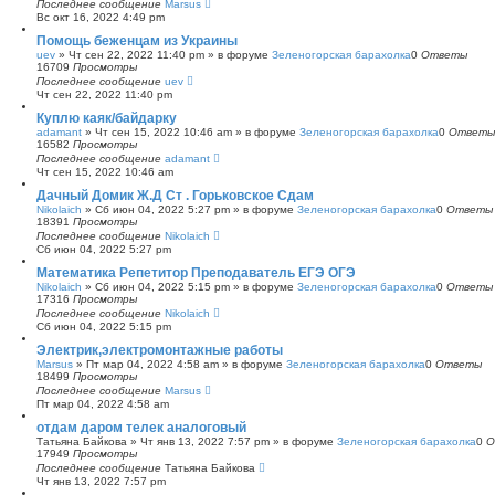
Последнее сообщение
Marsus
Вс окт 16, 2022 4:49 pm
Помощь беженцам из Украины
uev
»
Чт сен 22, 2022 11:40 pm
» в форуме
Зеленогорская барахолка
0
Ответы
16709
Просмотры
Последнее сообщение
uev
Чт сен 22, 2022 11:40 pm
Куплю каяк/байдарку
adamant
»
Чт сен 15, 2022 10:46 am
» в форуме
Зеленогорская барахолка
0
Ответы
16582
Просмотры
Последнее сообщение
adamant
Чт сен 15, 2022 10:46 am
Дачный Домик Ж.Д Ст . Горьковское Сдам
Nikolaich
»
Сб июн 04, 2022 5:27 pm
» в форуме
Зеленогорская барахолка
0
Ответы
18391
Просмотры
Последнее сообщение
Nikolaich
Сб июн 04, 2022 5:27 pm
Математика Репетитор Преподаватель ЕГЭ ОГЭ
Nikolaich
»
Сб июн 04, 2022 5:15 pm
» в форуме
Зеленогорская барахолка
0
Ответы
17316
Просмотры
Последнее сообщение
Nikolaich
Сб июн 04, 2022 5:15 pm
Электрик,электромонтажные работы
Marsus
»
Пт мар 04, 2022 4:58 am
» в форуме
Зеленогорская барахолка
0
Ответы
18499
Просмотры
Последнее сообщение
Marsus
Пт мар 04, 2022 4:58 am
отдам даром телек аналоговый
Татьяна Байкова
»
Чт янв 13, 2022 7:57 pm
» в форуме
Зеленогорская барахолка
0
О
17949
Просмотры
Последнее сообщение
Татьяна Байкова
Чт янв 13, 2022 7:57 pm