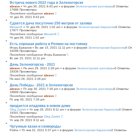
Встреча нового 2022 года в Зеленогорске
abravo
»
Чт дек 30, 2021 8:43 pm
» в форуме
Зеленогорские разговоры
0
Ответы
17686
Просмотры
Последнее сообщение
abravo
Чт дек 30, 2021 8:43 pm
Сдаётся дача посуточно 250 метров от залива
МихаилК
»
Чт дек 09, 2021 1:02 am
» в форуме
Зеленогорская барахолка
0
Ответы
17877
Просмотры
Последнее сообщение
МихаилК
Чт дек 09, 2021 1:02 am
Есть хорошая работа в Репино на постоянку
Игорь Бажанов
»
Вс авг 15, 2021 11:11 pm
» в форуме
Зеленогорская барахолка
0
О
19296
Просмотры
Последнее сообщение
Игорь Бажанов
Вс авг 15, 2021 11:11 pm
День Зеленогорска - 2021
abravo
»
Пн июл 26, 2021 2:28 pm
» в форуме
Зеленогорские разговоры
0
Ответы
18336
Просмотры
Последнее сообщение
abravo
Пн июл 26, 2021 2:28 pm
День Победы - 2021 в Зеленогорске
abravo
»
Пт апр 30, 2021 7:26 pm
» в форуме
Зеленогорские разговоры
0
Ответы
18899
Просмотры
Последнее сообщение
abravo
Пт апр 30, 2021 7:26 pm
продается кладовка в новом доме
Oleg Zzelek
»
Чт апр 29, 2021 9:11 am
» в форуме
Зеленогорская барахолка
0
Ответ
19341
Просмотры
Последнее сообщение
Oleg Zzelek
Чт апр 29, 2021 9:11 am
Чугунные казан и сковороды
Polina
»
Пт янв 22, 2021 5:37 pm
» в форуме
Зеленогорская барахолка
0
Ответы