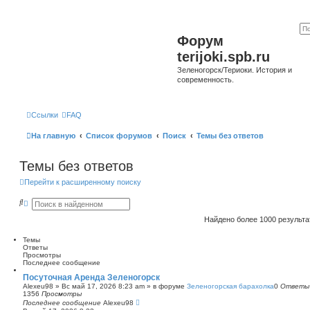
Форум
terijoki.spb.ru
Зеленогорск/Териоки. История и
современность.
Ссылки
FAQ
На главную
Список форумов
Поиск
Темы без ответов
Темы без ответов
Перейти к расширенному поиску
П
Р
о
а
и
с
Найдено более 1000 результ
с
ш
к
и
Темы
р
Ответы
е
Просмотры
н
Последнее сообщение
н
ы
Посуточная Аренда Зеленогорск
й
Alexeu98
»
Вс май 17, 2026 8:23 am
» в форуме
Зеленогорская барахолка
0
Ответы
п
1356
Просмотры
о
Последнее сообщение
Alexeu98
и