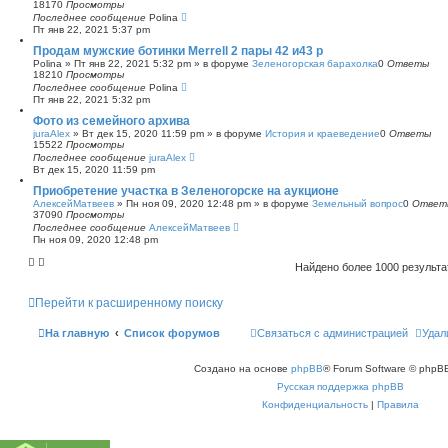
18170
Просмотры
Последнее сообщение
Polina
Пт янв 22, 2021 5:37 pm
Продам мужские ботинки Merrell 2 пары 42 и43 р
Polina
»
Пт янв 22, 2021 5:32 pm
» в форуме
Зеленогорская барахолка
0
Ответы
18210
Просмотры
Последнее сообщение
Polina
Пт янв 22, 2021 5:32 pm
Фото из семейного архива
juraAlex
»
Вт дек 15, 2020 11:59 pm
» в форуме
История и краеведение
0
Ответы
15522
Просмотры
Последнее сообщение
juraAlex
Вт дек 15, 2020 11:59 pm
Приобретение участка в Зеленогорске на аукционе
АлексейМатвеев
»
Пн ноя 09, 2020 12:48 pm
» в форуме
Земельный вопрос
0
Ответ
37090
Просмотры
Последнее сообщение
АлексейМатвеев
Пн ноя 09, 2020 12:48 pm
Найдено более 1000 результ
Перейти к расширенному поиску
На главную
Список форумов
Связаться с администрацией
Удал
Создано на основе
phpBB
® Forum Software © phpBB
Русская поддержка phpBB
Конфиденциальность
|
Правила