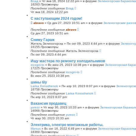
Влад
»
Чт янв 18, 2024 12:22 pm
» в форуме
Зеленогорская барахолка
16263
Просмотры
Последнее сообщение
Влад
Чт янв 18, 2024 12:22 pm
С наступающим 2024 годом!
abravo
»
Ср дек 27, 2023 10:51 am
» в форуме
Зеленогорские разго
Последнее сообщение
abravo
Ср дек 27, 2023 10:51 am
Сниму Гараж
Житель Зеленогорска
»
Пн окт 09, 2023 4:44 pm
» в форуме
Зеленогор
16155
Просмотры
Последнее сообщение
Житель Зеленогорска
Пн окт 09, 2023 4:44 pm
Ищу мастера по ремонту холодильников
incogni-to
»
Вс июн 25, 2023 10:38 pm
» в форуме
Зеленогорская бара
17225
Просмотры
Последнее сообщение
incogni-to
Вс июн 25, 2023 10:38 pm
шины б/у
Larisa Konashenok
»
Пн апр 10, 2023 8:07 pm
» в форуме
Зеленогорск
16758
Просмотры
Последнее сообщение
Larisa Konashenok
Пн апр 10, 2023 8:07 pm
Вакансия продавец
yurezz
»
Чт мар 30, 2023 10:33 am
» в форуме
Зеленогорская барахол
16068
Просмотры
Последнее сообщение
yurezz
Чт мар 30, 2023 10:33 am
Электрика, электро монтажные работы.
Marsus
»
Вс окт 16, 2022 4:49 pm
» в форуме
Зеленогорская барахолк
18369
Просмотры
Последнее сообщение
Marsus