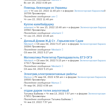
Вс окт 16, 2022 4:49 pm
Помощь беженцам из Украины
uev
»
Чт сен 22, 2022 11:40 pm
» в форуме
Зеленогорская барахолка
16709
Просмотры
Последнее сообщение
uev
Чт сен 22, 2022 11:40 pm
Куплю каяк/байдарку
adamant
»
Чт сен 15, 2022 10:46 am
» в форуме
Зеленогорская барах
16582
Просмотры
Последнее сообщение
adamant
Чт сен 15, 2022 10:46 am
Дачный Домик Ж.Д Ст . Горьковское Сдам
Nikolaich
»
Сб июн 04, 2022 5:27 pm
» в форуме
Зеленогорская барахо
18394
Просмотры
Последнее сообщение
Nikolaich
Сб июн 04, 2022 5:27 pm
Математика Репетитор Преподаватель ЕГЭ ОГЭ
Nikolaich
»
Сб июн 04, 2022 5:15 pm
» в форуме
Зеленогорская барахо
17317
Просмотры
Последнее сообщение
Nikolaich
Сб июн 04, 2022 5:15 pm
Электрик,электромонтажные работы
Marsus
»
Пт мар 04, 2022 4:58 am
» в форуме
Зеленогорская барахолк
18500
Просмотры
Последнее сообщение
Marsus
Пт мар 04, 2022 4:58 am
отдам даром телек аналоговый
Татьяна Байкова
»
Чт янв 13, 2022 7:57 pm
» в форуме
Зеленогорская
17951
Просмотры
Последнее сообщение
Татьяна Байкова
Чт янв 13, 2022 7:57 pm