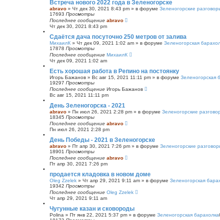
Встреча нового 2022 года в Зеленогорске
abravo
»
Чт дек 30, 2021 8:43 pm
» в форуме
Зеленогорские разговор
17693
Просмотры
Последнее сообщение
abravo
Чт дек 30, 2021 8:43 pm
Сдаётся дача посуточно 250 метров от залива
МихаилК
»
Чт дек 09, 2021 1:02 am
» в форуме
Зеленогорская барахо
17878
Просмотры
Последнее сообщение
МихаилК
Чт дек 09, 2021 1:02 am
Есть хорошая работа в Репино на постоянку
Игорь Бажанов
»
Вс авг 15, 2021 11:11 pm
» в форуме
Зеленогорская 
19297
Просмотры
Последнее сообщение
Игорь Бажанов
Вс авг 15, 2021 11:11 pm
День Зеленогорска - 2021
abravo
»
Пн июл 26, 2021 2:28 pm
» в форуме
Зеленогорские разгово
18345
Просмотры
Последнее сообщение
abravo
Пн июл 26, 2021 2:28 pm
День Победы - 2021 в Зеленогорске
abravo
»
Пт апр 30, 2021 7:26 pm
» в форуме
Зеленогорские разговор
18901
Просмотры
Последнее сообщение
abravo
Пт апр 30, 2021 7:26 pm
продается кладовка в новом доме
Oleg Zzelek
»
Чт апр 29, 2021 9:11 am
» в форуме
Зеленогорская бара
19342
Просмотры
Последнее сообщение
Oleg Zzelek
Чт апр 29, 2021 9:11 am
Чугунные казан и сковороды
Polina
»
Пт янв 22, 2021 5:37 pm
» в форуме
Зеленогорская барахолка