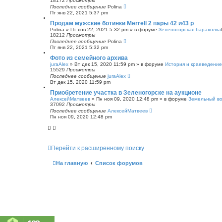
18172
Просмотры
Последнее сообщение
Polina
Пт янв 22, 2021 5:37 pm
Продам мужские ботинки Merrell 2 пары 42 и43 р
Polina
»
Пт янв 22, 2021 5:32 pm
» в форуме
Зеленогорская барахолка
18212
Просмотры
Последнее сообщение
Polina
Пт янв 22, 2021 5:32 pm
Фото из семейного архива
juraAlex
»
Вт дек 15, 2020 11:59 pm
» в форуме
История и краеведение
15529
Просмотры
Последнее сообщение
juraAlex
Вт дек 15, 2020 11:59 pm
Приобретение участка в Зеленогорске на аукционе
АлексейМатвеев
»
Пн ноя 09, 2020 12:48 pm
» в форуме
Земельный в
37092
Просмотры
Последнее сообщение
АлексейМатвеев
Пн ноя 09, 2020 12:48 pm
Перейти к расширенному поиску
На главную
Список форумов