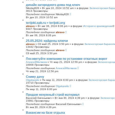
с
дизайн загородного дома под ключ
к
Nikolay828
»
Вт дек 10, 2024 10:52 am
» в форуме
Зеленогорская бара
3613
Просмотры
Последнее сообщение
Nikolay828
Вт дек 10, 2024 10:52 am
terijoki.spb.ru = terijoki.org
abravo
»
Вт авг 06, 2024 8:06 pm
» в форуме
История и краеведение
0
9447
Просмотры
Последнее сообщение
abravo
Вт авг 06, 2024 8:06 pm
25.05.2024: найдены ключи
abravo
»
Сб май 25, 2024 3:50 pm
» в форуме
Зеленогорская барахол
13442
Просмотры
Последнее сообщение
abravo
Сб май 25, 2024 3:50 pm
Посоветуйте компанию по установке откатных ворот
АлексейМатвеев
»
Чт мар 21, 2024 12:56 pm
» в форуме
Зеленогорска
16908
Просмотры
Последнее сообщение
АлексейМатвеев
Чт мар 21, 2024 12:56 pm
Сниму дачу
Olgakaralis
»
Пн мар 11, 2024 8:00 pm
» в форуме
Зеленогорская бара
15710
Просмотры
Последнее сообщение
Olgakaralis
Пн мар 11, 2024 8:00 pm
Продам ненужный строй материал
Василий Евгеньевич
»
Вт янв 30, 2024 4:39 pm
» в форуме
Зеленогорс
15861
Просмотры
Последнее сообщение
Василий Евгеньевич
Вт янв 30, 2024 4:39 pm
Вакансии на базе отдыха