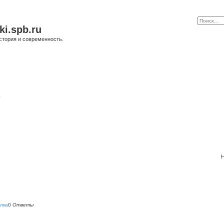
ki.spb.ru
стория и современность.
в
Н
лка
0
Ответы