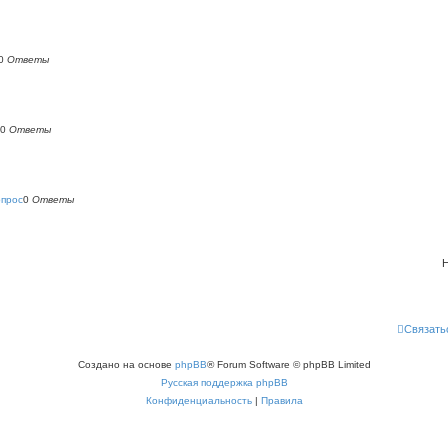
0
Ответы
0
Ответы
опрос
0
Ответы
Н
Связать
Создано на основе
phpBB
® Forum Software © phpBB Limited
Русская поддержка phpBB
Конфиденциальность
|
Правила