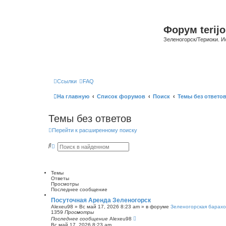
Форум terijo
Зеленогорск/Териоки. И
Ссылки
FAQ
На главную
Список форумов
Поиск
Темы без ответо
Темы без ответов
Перейти к расширенному поиску
П
Р
о
а
и
с
с
ш
к
и
Темы
р
Ответы
е
Просмотры
н
Последнее сообщение
н
ы
Посуточная Аренда Зеленогорск
й
Alexeu98
»
Вс май 17, 2026 8:23 am
» в форуме
Зеленогорская барахо
п
1359
Просмотры
о
Последнее сообщение
Alexeu98
и
Вс май 17, 2026 8:23 am