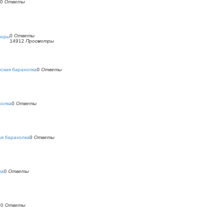
0
Ответы
0
Ответы
воры
14912
Просмотры
ская барахолка
0
Ответы
холка
0
Ответы
ая барахолка
0
Ответы
ка
0
Ответы
а
0
Ответы