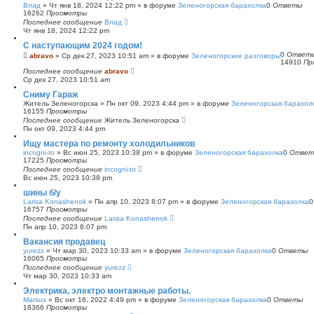
Влад
»
Чт янв 18, 2024 12:22 pm
» в форуме
Зеленогорская барахолка
0
Ответы
16262
Просмотры
Последнее сообщение
Влад
Чт янв 18, 2024 12:22 pm
С наступающим 2024 годом!
0
Ответ
abravo
»
Ср дек 27, 2023 10:51 am
» в форуме
Зеленогорские разговоры
14910
Пр
Последнее сообщение
abravo
Ср дек 27, 2023 10:51 am
Сниму Гараж
Житель Зеленогорска
»
Пн окт 09, 2023 4:44 pm
» в форуме
Зеленогорская барахол
16155
Просмотры
Последнее сообщение
Житель Зеленогорска
Пн окт 09, 2023 4:44 pm
Ищу мастера по ремонту холодильников
incogni-to
»
Вс июн 25, 2023 10:38 pm
» в форуме
Зеленогорская барахолка
0
Ответ
17225
Просмотры
Последнее сообщение
incogni-to
Вс июн 25, 2023 10:38 pm
шины б/у
Larisa Konashenok
»
Пн апр 10, 2023 8:07 pm
» в форуме
Зеленогорская барахолка
16757
Просмотры
Последнее сообщение
Larisa Konashenok
Пн апр 10, 2023 8:07 pm
Вакансия продавец
yurezz
»
Чт мар 30, 2023 10:33 am
» в форуме
Зеленогорская барахолка
0
Ответы
16065
Просмотры
Последнее сообщение
yurezz
Чт мар 30, 2023 10:33 am
Электрика, электро монтажные работы.
Marsus
»
Вс окт 16, 2022 4:49 pm
» в форуме
Зеленогорская барахолка
0
Ответы
18366
Просмотры