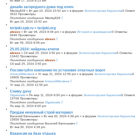
Вс май 17, 2026 8:23 am
с
дизайн загородного дома под ключ
к
Nikolay828
»
Вт дек 10, 2024 10:52 am
» в форуме
Зеленогорская барахолка
0
Отве
3610
Просмотры
Последнее сообщение
Nikolay828
Вт дек 10, 2024 10:52 am
terijoki.spb.ru = terijoki.org
abravo
»
Вт авг 06, 2024 8:06 pm
» в форуме
История и краеведение
0
Ответы
9446
Просмотры
Последнее сообщение
abravo
Вт авг 06, 2024 8:06 pm
25.05.2024: найдены ключи
abravo
»
Сб май 25, 2024 3:50 pm
» в форуме
Зеленогорская барахолка
0
Ответы
13442
Просмотры
Последнее сообщение
abravo
Сб май 25, 2024 3:50 pm
Посоветуйте компанию по установке откатных ворот
АлексейМатвеев
»
Чт мар 21, 2024 12:56 pm
» в форуме
Зеленогорская барахолка
0
16906
Просмотры
Последнее сообщение
АлексейМатвеев
Чт мар 21, 2024 12:56 pm
Сниму дачу
Olgakaralis
»
Пн мар 11, 2024 8:00 pm
» в форуме
Зеленогорская барахолка
0
Ответ
15708
Просмотры
Последнее сообщение
Olgakaralis
Пн мар 11, 2024 8:00 pm
Продам ненужный строй материал
Василий Евгеньевич
»
Вт янв 30, 2024 4:39 pm
» в форуме
Зеленогорская барахолк
15859
Просмотры
Последнее сообщение
Василий Евгеньевич
Вт янв 30, 2024 4:39 pm
Вакансии на базе отдыха