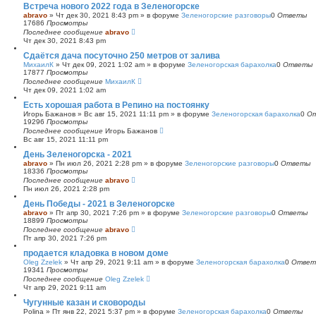
Встреча нового 2022 года в Зеленогорске
abravo
»
Чт дек 30, 2021 8:43 pm
» в форуме
Зеленогорские разговоры
0
Ответы
17686
Просмотры
Последнее сообщение
abravo
Чт дек 30, 2021 8:43 pm
Сдаётся дача посуточно 250 метров от залива
МихаилК
»
Чт дек 09, 2021 1:02 am
» в форуме
Зеленогорская барахолка
0
Ответы
17877
Просмотры
Последнее сообщение
МихаилК
Чт дек 09, 2021 1:02 am
Есть хорошая работа в Репино на постоянку
Игорь Бажанов
»
Вс авг 15, 2021 11:11 pm
» в форуме
Зеленогорская барахолка
0
О
19296
Просмотры
Последнее сообщение
Игорь Бажанов
Вс авг 15, 2021 11:11 pm
День Зеленогорска - 2021
abravo
»
Пн июл 26, 2021 2:28 pm
» в форуме
Зеленогорские разговоры
0
Ответы
18336
Просмотры
Последнее сообщение
abravo
Пн июл 26, 2021 2:28 pm
День Победы - 2021 в Зеленогорске
abravo
»
Пт апр 30, 2021 7:26 pm
» в форуме
Зеленогорские разговоры
0
Ответы
18899
Просмотры
Последнее сообщение
abravo
Пт апр 30, 2021 7:26 pm
продается кладовка в новом доме
Oleg Zzelek
»
Чт апр 29, 2021 9:11 am
» в форуме
Зеленогорская барахолка
0
Ответ
19341
Просмотры
Последнее сообщение
Oleg Zzelek
Чт апр 29, 2021 9:11 am
Чугунные казан и сковороды
Polina
»
Пт янв 22, 2021 5:37 pm
» в форуме
Зеленогорская барахолка
0
Ответы