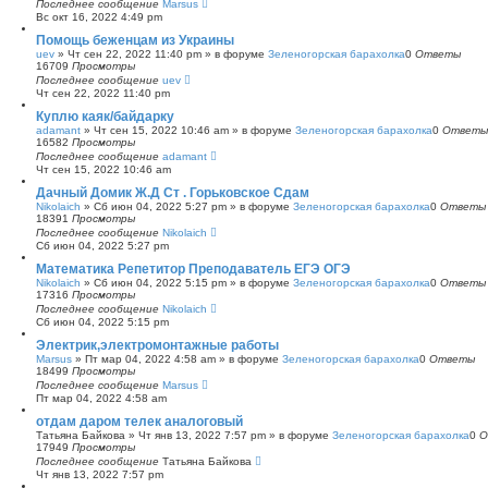
Последнее сообщение
Marsus
Вс окт 16, 2022 4:49 pm
Помощь беженцам из Украины
uev
»
Чт сен 22, 2022 11:40 pm
» в форуме
Зеленогорская барахолка
0
Ответы
16709
Просмотры
Последнее сообщение
uev
Чт сен 22, 2022 11:40 pm
Куплю каяк/байдарку
adamant
»
Чт сен 15, 2022 10:46 am
» в форуме
Зеленогорская барахолка
0
Ответы
16582
Просмотры
Последнее сообщение
adamant
Чт сен 15, 2022 10:46 am
Дачный Домик Ж.Д Ст . Горьковское Сдам
Nikolaich
»
Сб июн 04, 2022 5:27 pm
» в форуме
Зеленогорская барахолка
0
Ответы
18391
Просмотры
Последнее сообщение
Nikolaich
Сб июн 04, 2022 5:27 pm
Математика Репетитор Преподаватель ЕГЭ ОГЭ
Nikolaich
»
Сб июн 04, 2022 5:15 pm
» в форуме
Зеленогорская барахолка
0
Ответы
17316
Просмотры
Последнее сообщение
Nikolaich
Сб июн 04, 2022 5:15 pm
Электрик,электромонтажные работы
Marsus
»
Пт мар 04, 2022 4:58 am
» в форуме
Зеленогорская барахолка
0
Ответы
18499
Просмотры
Последнее сообщение
Marsus
Пт мар 04, 2022 4:58 am
отдам даром телек аналоговый
Татьяна Байкова
»
Чт янв 13, 2022 7:57 pm
» в форуме
Зеленогорская барахолка
0
О
17949
Просмотры
Последнее сообщение
Татьяна Байкова
Чт янв 13, 2022 7:57 pm