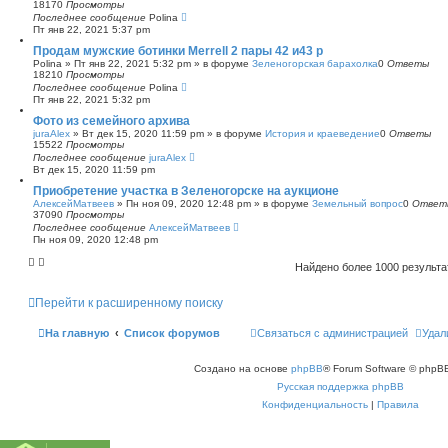
18170
Просмотры
Последнее сообщение
Polina
Пт янв 22, 2021 5:37 pm
Продам мужские ботинки Merrell 2 пары 42 и43 р
Polina
»
Пт янв 22, 2021 5:32 pm
» в форуме
Зеленогорская барахолка
0
Ответы
18210
Просмотры
Последнее сообщение
Polina
Пт янв 22, 2021 5:32 pm
Фото из семейного архива
juraAlex
»
Вт дек 15, 2020 11:59 pm
» в форуме
История и краеведение
0
Ответы
15522
Просмотры
Последнее сообщение
juraAlex
Вт дек 15, 2020 11:59 pm
Приобретение участка в Зеленогорске на аукционе
АлексейМатвеев
»
Пн ноя 09, 2020 12:48 pm
» в форуме
Земельный вопрос
0
Ответ
37090
Просмотры
Последнее сообщение
АлексейМатвеев
Пн ноя 09, 2020 12:48 pm
Найдено более 1000 результ
Перейти к расширенному поиску
На главную
Список форумов
Связаться с администрацией
Удал
Создано на основе
phpBB
® Forum Software © phpBB
Русская поддержка phpBB
Конфиденциальность
|
Правила