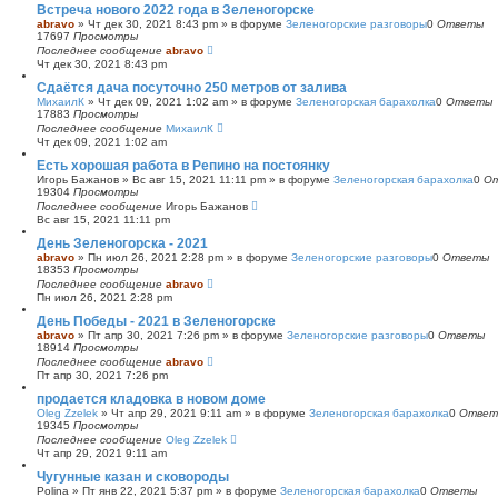
Встреча нового 2022 года в Зеленогорске
abravo
»
Чт дек 30, 2021 8:43 pm
» в форуме
Зеленогорские разговоры
0
Ответы
17697
Просмотры
Последнее сообщение
abravo
Чт дек 30, 2021 8:43 pm
Сдаётся дача посуточно 250 метров от залива
МихаилК
»
Чт дек 09, 2021 1:02 am
» в форуме
Зеленогорская барахолка
0
Ответы
17883
Просмотры
Последнее сообщение
МихаилК
Чт дек 09, 2021 1:02 am
Есть хорошая работа в Репино на постоянку
Игорь Бажанов
»
Вс авг 15, 2021 11:11 pm
» в форуме
Зеленогорская барахолка
0
О
19304
Просмотры
Последнее сообщение
Игорь Бажанов
Вс авг 15, 2021 11:11 pm
День Зеленогорска - 2021
abravo
»
Пн июл 26, 2021 2:28 pm
» в форуме
Зеленогорские разговоры
0
Ответы
18353
Просмотры
Последнее сообщение
abravo
Пн июл 26, 2021 2:28 pm
День Победы - 2021 в Зеленогорске
abravo
»
Пт апр 30, 2021 7:26 pm
» в форуме
Зеленогорские разговоры
0
Ответы
18914
Просмотры
Последнее сообщение
abravo
Пт апр 30, 2021 7:26 pm
продается кладовка в новом доме
Oleg Zzelek
»
Чт апр 29, 2021 9:11 am
» в форуме
Зеленогорская барахолка
0
Ответ
19345
Просмотры
Последнее сообщение
Oleg Zzelek
Чт апр 29, 2021 9:11 am
Чугунные казан и сковороды
Polina
»
Пт янв 22, 2021 5:37 pm
» в форуме
Зеленогорская барахолка
0
Ответы