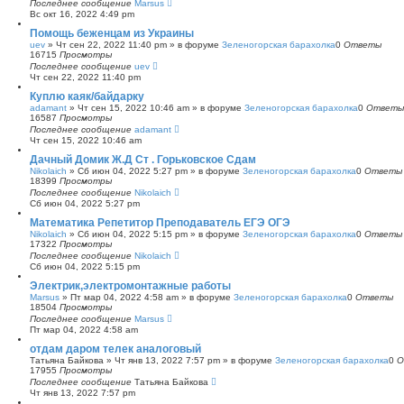
Последнее сообщение
Marsus
Вс окт 16, 2022 4:49 pm
Помощь беженцам из Украины
uev
»
Чт сен 22, 2022 11:40 pm
» в форуме
Зеленогорская барахолка
0
Ответы
16715
Просмотры
Последнее сообщение
uev
Чт сен 22, 2022 11:40 pm
Куплю каяк/байдарку
adamant
»
Чт сен 15, 2022 10:46 am
» в форуме
Зеленогорская барахолка
0
Ответы
16587
Просмотры
Последнее сообщение
adamant
Чт сен 15, 2022 10:46 am
Дачный Домик Ж.Д Ст . Горьковское Сдам
Nikolaich
»
Сб июн 04, 2022 5:27 pm
» в форуме
Зеленогорская барахолка
0
Ответы
18399
Просмотры
Последнее сообщение
Nikolaich
Сб июн 04, 2022 5:27 pm
Математика Репетитор Преподаватель ЕГЭ ОГЭ
Nikolaich
»
Сб июн 04, 2022 5:15 pm
» в форуме
Зеленогорская барахолка
0
Ответы
17322
Просмотры
Последнее сообщение
Nikolaich
Сб июн 04, 2022 5:15 pm
Электрик,электромонтажные работы
Marsus
»
Пт мар 04, 2022 4:58 am
» в форуме
Зеленогорская барахолка
0
Ответы
18504
Просмотры
Последнее сообщение
Marsus
Пт мар 04, 2022 4:58 am
отдам даром телек аналоговый
Татьяна Байкова
»
Чт янв 13, 2022 7:57 pm
» в форуме
Зеленогорская барахолка
0
О
17955
Просмотры
Последнее сообщение
Татьяна Байкова
Чт янв 13, 2022 7:57 pm