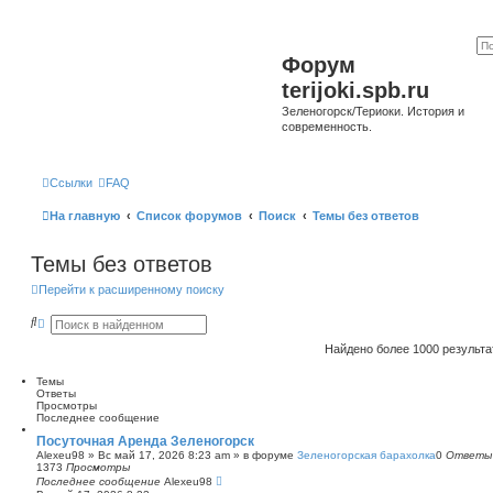
Форум
terijoki.spb.ru
Зеленогорск/Териоки. История и
современность.
Ссылки
FAQ
На главную
Список форумов
Поиск
Темы без ответов
Темы без ответов
Перейти к расширенному поиску
П
Р
о
а
и
с
Найдено более 1000 результ
с
ш
к
и
Темы
р
Ответы
е
Просмотры
н
Последнее сообщение
н
ы
Посуточная Аренда Зеленогорск
й
Alexeu98
»
Вс май 17, 2026 8:23 am
» в форуме
Зеленогорская барахолка
0
Ответы
п
1373
Просмотры
о
Последнее сообщение
Alexeu98
и