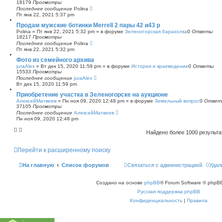
18179
Просмотры
Последнее сообщение
Polina
Пт янв 22, 2021 5:37 pm
Продам мужские ботинки Merrell 2 пары 42 и43 р
Polina
»
Пт янв 22, 2021 5:32 pm
» в форуме
Зеленогорская барахолка
0
Ответы
18217
Просмотры
Последнее сообщение
Polina
Пт янв 22, 2021 5:32 pm
Фото из семейного архива
juraAlex
»
Вт дек 15, 2020 11:59 pm
» в форуме
История и краеведение
0
Ответы
15533
Просмотры
Последнее сообщение
juraAlex
Вт дек 15, 2020 11:59 pm
Приобретение участка в Зеленогорске на аукционе
АлексейМатвеев
»
Пн ноя 09, 2020 12:48 pm
» в форуме
Земельный вопрос
0
Ответ
37105
Просмотры
Последнее сообщение
АлексейМатвеев
Пн ноя 09, 2020 12:48 pm
Найдено более 1000 результ
Перейти к расширенному поиску
На главную
Список форумов
Связаться с администрацией
Удал
Создано на основе
phpBB
® Forum Software © phpBB
Русская поддержка phpBB
Конфиденциальность
|
Правила