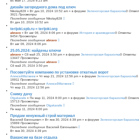
Вс май 17, 2026 8:23 am
с
дизайн загородного дома под ключ
к
Nikolay828
»
Вт дек 10, 2024 10:52 am
» в форуме
Зеленогорская барахолка
0
Отве
3621
Просмотры
Последнее сообщение
Nikolay828
Вт дек 10, 2024 10:52 am
terijoki.spb.ru = terijoki.org
abravo
»
Вт авг 06, 2024 8:06 pm
» в форуме
История и краеведение
0
Ответы
9454
Просмотры
Последнее сообщение
abravo
Вт авг 06, 2024 8:06 pm
25.05.2024: найдены ключи
abravo
»
Сб май 25, 2024 3:50 pm
» в форуме
Зеленогорская барахолка
0
Ответы
13447
Просмотры
Последнее сообщение
abravo
Сб май 25, 2024 3:50 pm
Посоветуйте компанию по установке откатных ворот
АлексейМатвеев
»
Чт мар 21, 2024 12:56 pm
» в форуме
Зеленогорская барахолка
0
16911
Просмотры
Последнее сообщение
АлексейМатвеев
Чт мар 21, 2024 12:56 pm
Сниму дачу
Olgakaralis
»
Пн мар 11, 2024 8:00 pm
» в форуме
Зеленогорская барахолка
0
Ответ
15713
Просмотры
Последнее сообщение
Olgakaralis
Пн мар 11, 2024 8:00 pm
Продам ненужный строй материал
Василий Евгеньевич
»
Вт янв 30, 2024 4:39 pm
» в форуме
Зеленогорская барахолк
15869
Просмотры
Последнее сообщение
Василий Евгеньевич
Вт янв 30, 2024 4:39 pm
Вакансии на базе отдыха