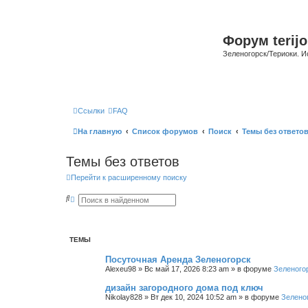
Форум terijo
Зеленогорск/Териоки. И
Ссылки
FAQ
На главную
Список форумов
Поиск
Темы без ответо
Темы без ответов
Перейти к расширенному поиску
П
Р
о
а
и
с
с
ш
к
и
р
ТЕМЫ
е
н
Посуточная Аренда Зеленогорск
н
Alexeu98
»
Вс май 17, 2026 8:23 am
» в форуме
Зеленого
ы
й
дизайн загородного дома под ключ
п
о
Nikolay828
»
Вт дек 10, 2024 10:52 am
» в форуме
Зелено
и