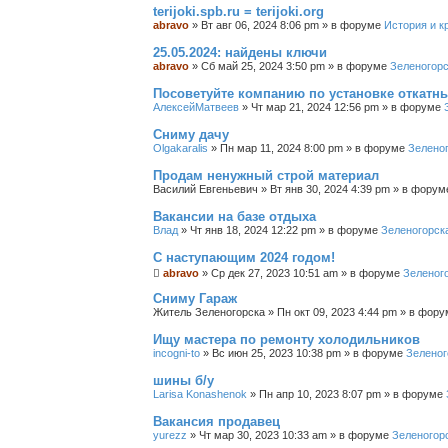
с
terijoki.spb.ru = terijoki.org
к
abravo
»
Вт авг 06, 2024 8:06 pm
» в форуме
История и к
25.05.2024: найдены ключи
abravo
»
Сб май 25, 2024 3:50 pm
» в форуме
Зеленогорс
Посоветуйте компанию по установке откатн
АлексейМатвеев
»
Чт мар 21, 2024 12:56 pm
» в форуме
Сниму дачу
Olgakaralis
»
Пн мар 11, 2024 8:00 pm
» в форуме
Зелено
Продам ненужный строй материал
Василий Евгеньевич
»
Вт янв 30, 2024 4:39 pm
» в фору
Вакансии на базе отдыха
Влад
»
Чт янв 18, 2024 12:22 pm
» в форуме
Зеленогорск
С наступающим 2024 годом!
abravo
»
Ср дек 27, 2023 10:51 am
» в форуме
Зеленог
Сниму Гараж
Житель Зеленогорска
»
Пн окт 09, 2023 4:44 pm
» в фор
Ищу мастера по ремонту холодильников
incogni-to
»
Вс июн 25, 2023 10:38 pm
» в форуме
Зеленог
шины б/у
Larisa Konashenok
»
Пн апр 10, 2023 8:07 pm
» в форуме
Вакансия продавец
yurezz
»
Чт мар 30, 2023 10:33 am
» в форуме
Зеленогор