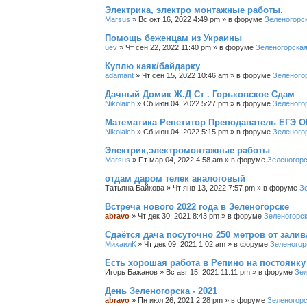
Электрика, электро монтажные работы.
Marsus
»
Вс окт 16, 2022 4:49 pm
» в форуме
Зеленогорс
Помощь беженцам из Украины
uev
»
Чт сен 22, 2022 11:40 pm
» в форуме
Зеленогорская
Куплю каяк/байдарку
adamant
»
Чт сен 15, 2022 10:46 am
» в форуме
Зеленого
Дачный Домик Ж.Д Ст . Горьковское Сдам
Nikolaich
»
Сб июн 04, 2022 5:27 pm
» в форуме
Зеленого
Математика Репетитор Преподаватель ЕГЭ О
Nikolaich
»
Сб июн 04, 2022 5:15 pm
» в форуме
Зеленого
Электрик,электромонтажные работы
Marsus
»
Пт мар 04, 2022 4:58 am
» в форуме
Зеленогорс
отдам даром телек аналоговый
Татьяна Байкова
»
Чт янв 13, 2022 7:57 pm
» в форуме
З
Встреча нового 2022 года в Зеленогорске
abravo
»
Чт дек 30, 2021 8:43 pm
» в форуме
Зеленогорс
Сдаётся дача посуточно 250 метров от залив
МихаилК
»
Чт дек 09, 2021 1:02 am
» в форуме
Зеленогор
Есть хорошая работа в Репино на постоянку
Игорь Бажанов
»
Вс авг 15, 2021 11:11 pm
» в форуме
Зел
День Зеленогорска - 2021
abravo
»
Пн июл 26, 2021 2:28 pm
» в форуме
Зеленогорс