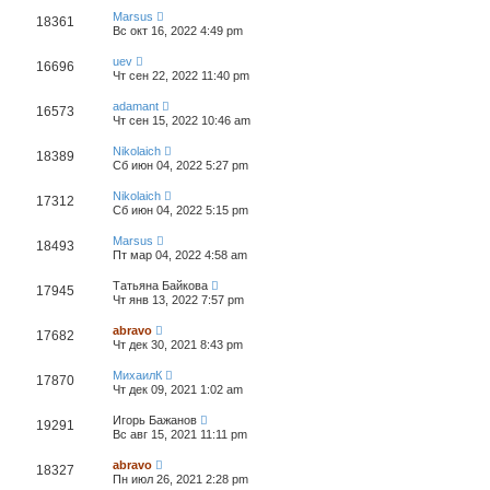
Marsus
18361
Вс окт 16, 2022 4:49 pm
uev
16696
Чт сен 22, 2022 11:40 pm
adamant
16573
Чт сен 15, 2022 10:46 am
Nikolaich
18389
Сб июн 04, 2022 5:27 pm
Nikolaich
17312
Сб июн 04, 2022 5:15 pm
Marsus
18493
Пт мар 04, 2022 4:58 am
Татьяна Байкова
17945
Чт янв 13, 2022 7:57 pm
abravo
17682
Чт дек 30, 2021 8:43 pm
МихаилК
17870
Чт дек 09, 2021 1:02 am
Игорь Бажанов
19291
Вс авг 15, 2021 11:11 pm
abravo
18327
Пн июл 26, 2021 2:28 pm