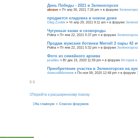
День Победы - 2021 в Зеленогорске
abravo
»
Пт апр 30, 2021 7:26 pm
» в форуме
Зеленогорс
продается кладовка в новом доме
Oleg Zzelek
»
Чт апр 29, 2021 9:11 am
» в форуме
Зелено
Чугунные казан и сковороды
Polina
»
Пт янв 22, 2021 5:37 pm
» в форуме
Зеленогорск
Продам мужские ботинки Merrell 2 пары 42 и
Polina
»
Пт янв 22, 2021 5:32 pm
» в форуме
Зеленогорск
Фото из семейного архива
juraAlex
»
Вт дек 15, 2020 11:59 pm
» в форуме
История и
Приобретение участка в Зеленогорске на ау
АлексейМатвеев
»
Пн ноя 09, 2020 12:48 pm
» в форуме
Перейти к расширенному поиску
На главную
Список форумов