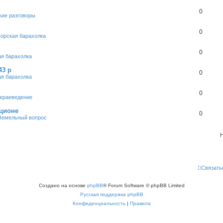
0
кие разговоры
0
горская барахолка
0
ая барахолка
43 р
0
ая барахолка
0
 краеведение
кционе
0
Земельный вопрос
Н
Связать
Создано на основе
phpBB
® Forum Software © phpBB Limited
Русская поддержка phpBB
Конфиденциальность
|
Правила