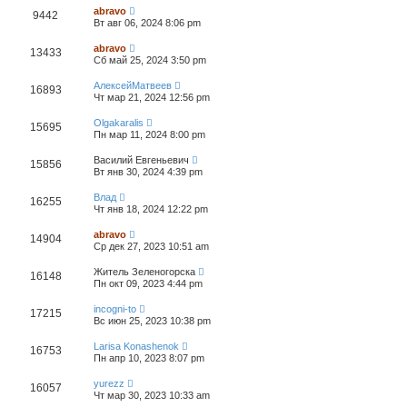
4
abravo
9442
Вт авг 06, 2024 8:06 pm
abravo
13433
Сб май 25, 2024 3:50 pm
АлексейМатвеев
16893
Чт мар 21, 2024 12:56 pm
Olgakaralis
15695
Пн мар 11, 2024 8:00 pm
Василий Евгеньевич
15856
Вт янв 30, 2024 4:39 pm
Влад
16255
Чт янв 18, 2024 12:22 pm
abravo
14904
Ср дек 27, 2023 10:51 am
Житель Зеленогорска
16148
Пн окт 09, 2023 4:44 pm
incogni-to
17215
Вс июн 25, 2023 10:38 pm
Larisa Konashenok
16753
Пн апр 10, 2023 8:07 pm
yurezz
16057
Чт мар 30, 2023 10:33 am