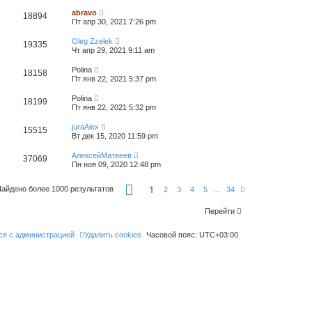
abravo
18894
Пт апр 30, 2021 7:26 pm
Oleg Zzelek
19335
Чт апр 29, 2021 9:11 am
Polina
18158
Пт янв 22, 2021 5:37 pm
Polina
18199
Пт янв 22, 2021 5:32 pm
juraAlex
15515
Вт дек 15, 2020 11:59 pm
АлексейМатвеев
37069
Пн ноя 09, 2020 12:48 pm
С
1
айдено более 1000 результатов
С
2
3
4
5
…
34
т
л
р
е
а
Перейти
д
н
.
и
ся с администрацией
Удалить cookies
ц
Часовой пояс:
UTC+03:00
а
1
и
з
3
4