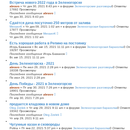
Встреча нового 2022 года в Зеленогорске
abravo
»
Чт дек 30, 2021 8:43 pm
» в форуме
Зеленогорские разговоры
0
Ответы
17692
Просмотры
Последнее сообщение
abravo
Чт дек 30, 2021 8:43 pm
Сдаётся дача посуточно 250 метров от залива
МихаилК
»
Чт дек 09, 2021 1:02 am
» в форуме
Зеленогорская барахолка
0
Ответы
17877
Просмотры
Последнее сообщение
МихаилК
Чт дек 09, 2021 1:02 am
Есть хорошая работа в Репино на постоянку
Игорь Бажанов
»
Вс авг 15, 2021 11:11 pm
» в форуме
Зеленогорская барахолка
0
О
19297
Просмотры
Последнее сообщение
Игорь Бажанов
Вс авг 15, 2021 11:11 pm
День Зеленогорска - 2021
abravo
»
Пн июл 26, 2021 2:28 pm
» в форуме
Зеленогорские разговоры
0
Ответы
18338
Просмотры
Последнее сообщение
abravo
Пн июл 26, 2021 2:28 pm
День Победы - 2021 в Зеленогорске
abravo
»
Пт апр 30, 2021 7:26 pm
» в форуме
Зеленогорские разговоры
0
Ответы
18901
Просмотры
Последнее сообщение
abravo
Пт апр 30, 2021 7:26 pm
продается кладовка в новом доме
Oleg Zzelek
»
Чт апр 29, 2021 9:11 am
» в форуме
Зеленогорская барахолка
0
Ответ
19342
Просмотры
Последнее сообщение
Oleg Zzelek
Чт апр 29, 2021 9:11 am
Чугунные казан и сковороды
Polina
»
Пт янв 22, 2021 5:37 pm
» в форуме
Зеленогорская барахолка
0
Ответы