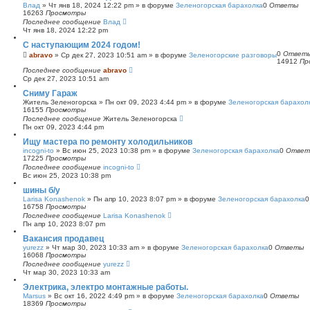
Влад
»
Чт янв 18, 2024 12:22 pm
» в форуме
Зеленогорская барахолка
0
Ответы
16263
Просмотры
Последнее сообщение
Влад
Чт янв 18, 2024 12:22 pm
С наступающим 2024 годом!
0
Ответ
abravo
»
Ср дек 27, 2023 10:51 am
» в форуме
Зеленогорские разговоры
14912
Пр
Последнее сообщение
abravo
Ср дек 27, 2023 10:51 am
Сниму Гараж
Житель Зеленогорска
»
Пн окт 09, 2023 4:44 pm
» в форуме
Зеленогорская барахол
16155
Просмотры
Последнее сообщение
Житель Зеленогорска
Пн окт 09, 2023 4:44 pm
Ищу мастера по ремонту холодильников
incogni-to
»
Вс июн 25, 2023 10:38 pm
» в форуме
Зеленогорская барахолка
0
Ответ
17225
Просмотры
Последнее сообщение
incogni-to
Вс июн 25, 2023 10:38 pm
шины б/у
Larisa Konashenok
»
Пн апр 10, 2023 8:07 pm
» в форуме
Зеленогорская барахолка
16758
Просмотры
Последнее сообщение
Larisa Konashenok
Пн апр 10, 2023 8:07 pm
Вакансия продавец
yurezz
»
Чт мар 30, 2023 10:33 am
» в форуме
Зеленогорская барахолка
0
Ответы
16068
Просмотры
Последнее сообщение
yurezz
Чт мар 30, 2023 10:33 am
Электрика, электро монтажные работы.
Marsus
»
Вс окт 16, 2022 4:49 pm
» в форуме
Зеленогорская барахолка
0
Ответы
18369
Просмотры