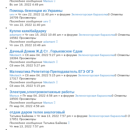
Последнее сообщение
Marsus
Вс окт 16, 2022 4:49 pm
Помощь беженцам из Украины
uev
»
Чт сен 22, 2022 11:40 pm
» в форуме
Зеленогорская барахолка
0
Ответы
16709
Просмотры
Последнее сообщение
uev
Чт сен 22, 2022 11:40 pm
Куплю каяк/байдарку
adamant
»
Чт сен 15, 2022 10:46 am
» в форуме
Зеленогорская барахолка
0
Ответы
16582
Просмотры
Последнее сообщение
adamant
Чт сен 15, 2022 10:46 am
Дачный Домик Ж.Д Ст . Горьковское Сдам
Nikolaich
»
Сб июн 04, 2022 5:27 pm
» в форуме
Зеленогорская барахолка
0
Ответы
18394
Просмотры
Последнее сообщение
Nikolaich
Сб июн 04, 2022 5:27 pm
Математика Репетитор Преподаватель ЕГЭ ОГЭ
Nikolaich
»
Сб июн 04, 2022 5:15 pm
» в форуме
Зеленогорская барахолка
0
Ответы
17317
Просмотры
Последнее сообщение
Nikolaich
Сб июн 04, 2022 5:15 pm
Электрик,электромонтажные работы
Marsus
»
Пт мар 04, 2022 4:58 am
» в форуме
Зеленогорская барахолка
0
Ответы
18500
Просмотры
Последнее сообщение
Marsus
Пт мар 04, 2022 4:58 am
отдам даром телек аналоговый
Татьяна Байкова
»
Чт янв 13, 2022 7:57 pm
» в форуме
Зеленогорская барахолка
0
О
17951
Просмотры
Последнее сообщение
Татьяна Байкова
Чт янв 13, 2022 7:57 pm