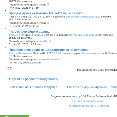
18172
Просмотры
Последнее сообщение
Polina
Пт янв 22, 2021 5:37 pm
Продам мужские ботинки Merrell 2 пары 42 и43 р
Polina
»
Пт янв 22, 2021 5:32 pm
» в форуме
Зеленогорская барахолка
0
Ответы
18212
Просмотры
Последнее сообщение
Polina
Пт янв 22, 2021 5:32 pm
Фото из семейного архива
juraAlex
»
Вт дек 15, 2020 11:59 pm
» в форуме
История и краеведение
0
Ответы
15529
Просмотры
Последнее сообщение
juraAlex
Вт дек 15, 2020 11:59 pm
Приобретение участка в Зеленогорске на аукционе
АлексейМатвеев
»
Пн ноя 09, 2020 12:48 pm
» в форуме
Земельный вопрос
0
Ответ
37092
Просмотры
Последнее сообщение
АлексейМатвеев
Пн ноя 09, 2020 12:48 pm
Найдено более 1000 результ
Перейти к расширенному поиску
На главную
Список форумов
Связаться с администрацией
Удал
Создано на основе
phpBB
® Forum Software © phpBB
Русская поддержка phpBB
Конфиденциальность
|
Правила