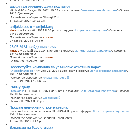
Вс май 17, 2026 8:23 am
с
дизайн загородного дома под ключ
к
Nikolay828
»
Вт дек 10, 2024 10:52 am
» в форуме
Зеленогорская барахолка
0
Отве
3612
Просмотры
Последнее сообщение
Nikolay828
Вт дек 10, 2024 10:52 am
terijoki.spb.ru = terijoki.org
abravo
»
Вт авг 06, 2024 8:06 pm
» в форуме
История и краеведение
0
Ответы
9447
Просмотры
Последнее сообщение
abravo
Вт авг 06, 2024 8:06 pm
25.05.2024: найдены ключи
abravo
»
Сб май 25, 2024 3:50 pm
» в форуме
Зеленогорская барахолка
0
Ответы
13442
Просмотры
Последнее сообщение
abravo
Сб май 25, 2024 3:50 pm
Посоветуйте компанию по установке откатных ворот
АлексейМатвеев
»
Чт мар 21, 2024 12:56 pm
» в форуме
Зеленогорская барахолка
0
16907
Просмотры
Последнее сообщение
АлексейМатвеев
Чт мар 21, 2024 12:56 pm
Сниму дачу
Olgakaralis
»
Пн мар 11, 2024 8:00 pm
» в форуме
Зеленогорская барахолка
0
Ответ
15710
Просмотры
Последнее сообщение
Olgakaralis
Пн мар 11, 2024 8:00 pm
Продам ненужный строй материал
Василий Евгеньевич
»
Вт янв 30, 2024 4:39 pm
» в форуме
Зеленогорская барахолк
15861
Просмотры
Последнее сообщение
Василий Евгеньевич
Вт янв 30, 2024 4:39 pm
Вакансии на базе отдыха