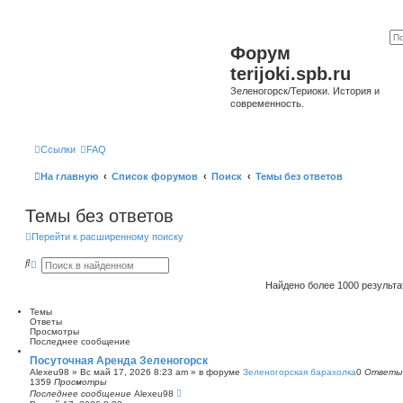
Форум
terijoki.spb.ru
Зеленогорск/Териоки. История и
современность.
Ссылки
FAQ
На главную
Список форумов
Поиск
Темы без ответов
Темы без ответов
Перейти к расширенному поиску
П
Р
о
а
и
с
Найдено более 1000 результ
с
ш
к
и
Темы
р
Ответы
е
Просмотры
н
Последнее сообщение
н
ы
Посуточная Аренда Зеленогорск
й
Alexeu98
»
Вс май 17, 2026 8:23 am
» в форуме
Зеленогорская барахолка
0
Ответы
п
1359
Просмотры
о
Последнее сообщение
Alexeu98
и