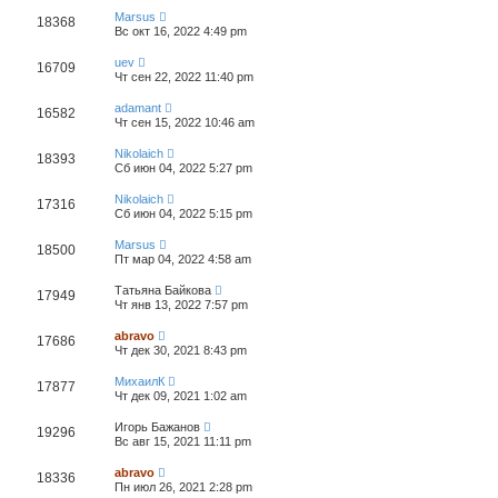
Marsus
18368
Вс окт 16, 2022 4:49 pm
uev
16709
Чт сен 22, 2022 11:40 pm
adamant
16582
Чт сен 15, 2022 10:46 am
Nikolaich
18393
Сб июн 04, 2022 5:27 pm
Nikolaich
17316
Сб июн 04, 2022 5:15 pm
Marsus
18500
Пт мар 04, 2022 4:58 am
Татьяна Байкова
17949
Чт янв 13, 2022 7:57 pm
abravo
17686
Чт дек 30, 2021 8:43 pm
МихаилК
17877
Чт дек 09, 2021 1:02 am
Игорь Бажанов
19296
Вс авг 15, 2021 11:11 pm
abravo
18336
Пн июл 26, 2021 2:28 pm