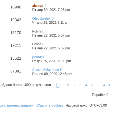
abravo
18900
Пт апр 30, 2021 7:26 pm
Oleg Zzelek
19342
Чт апр 29, 2021 9:11 am
Polina
18170
Пт янв 22, 2021 5:37 pm
Polina
18211
Пт янв 22, 2021 5:32 pm
juraAlex
15522
Вт дек 15, 2020 11:59 pm
АлексейМатвеев
37091
Пн ноя 09, 2020 12:48 pm
С
1
айдено более 1000 результатов
С
2
3
4
5
…
34
т
л
р
е
а
Перейти
д
н
.
и
ся с администрацией
Удалить cookies
ц
Часовой пояс:
UTC+03:00
а
1
и
з
3
4