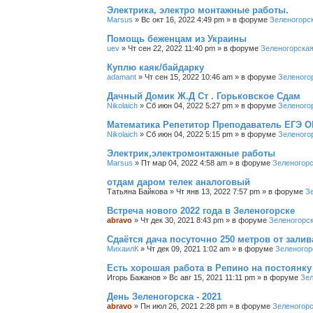
Электрика, электро монтажные работы.
Marsus
»
Вс окт 16, 2022 4:49 pm
» в форуме
Зеленогорс
Помощь беженцам из Украины
uev
»
Чт сен 22, 2022 11:40 pm
» в форуме
Зеленогорская
Куплю каяк/байдарку
adamant
»
Чт сен 15, 2022 10:46 am
» в форуме
Зеленого
Дачный Домик Ж.Д Ст . Горьковское Сдам
Nikolaich
»
Сб июн 04, 2022 5:27 pm
» в форуме
Зеленого
Математика Репетитор Преподаватель ЕГЭ О
Nikolaich
»
Сб июн 04, 2022 5:15 pm
» в форуме
Зеленого
Электрик,электромонтажные работы
Marsus
»
Пт мар 04, 2022 4:58 am
» в форуме
Зеленогорс
отдам даром телек аналоговый
Татьяна Байкова
»
Чт янв 13, 2022 7:57 pm
» в форуме
З
Встреча нового 2022 года в Зеленогорске
abravo
»
Чт дек 30, 2021 8:43 pm
» в форуме
Зеленогорс
Сдаётся дача посуточно 250 метров от залив
МихаилК
»
Чт дек 09, 2021 1:02 am
» в форуме
Зеленогор
Есть хорошая работа в Репино на постоянку
Игорь Бажанов
»
Вс авг 15, 2021 11:11 pm
» в форуме
Зел
День Зеленогорска - 2021
abravo
»
Пн июл 26, 2021 2:28 pm
» в форуме
Зеленогорс