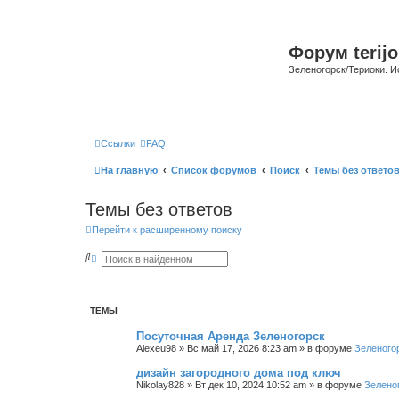
Форум terijo
Зеленогорск/Териоки. И
Ссылки
FAQ
На главную
Список форумов
Поиск
Темы без ответо
Темы без ответов
Перейти к расширенному поиску
П
Р
о
а
и
с
с
ш
к
и
р
ТЕМЫ
е
н
Посуточная Аренда Зеленогорск
н
Alexeu98
»
Вс май 17, 2026 8:23 am
» в форуме
Зеленого
ы
й
дизайн загородного дома под ключ
п
о
Nikolay828
»
Вт дек 10, 2024 10:52 am
» в форуме
Зелено
и