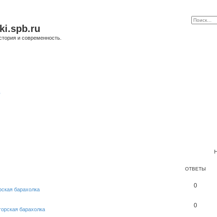
ki.spb.ru
стория и современность.
в
Н
ОТВЕТЫ
0
рская барахолка
0
горская барахолка