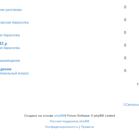
0
кие разговоры
0
горская барахолка
0
ая барахолка
43 р
0
ая барахолка
0
 краеведение
кционе
0
Земельный вопрос
Н
Связать
Создано на основе
phpBB
® Forum Software © phpBB Limited
Русская поддержка phpBB
Конфиденциальность
|
Правила