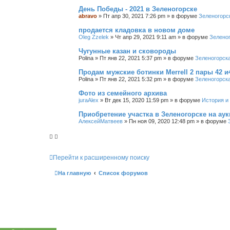
День Победы - 2021 в Зеленогорске
abravo
»
Пт апр 30, 2021 7:26 pm
» в форуме
Зеленогорс
продается кладовка в новом доме
Oleg Zzelek
»
Чт апр 29, 2021 9:11 am
» в форуме
Зелено
Чугунные казан и сковороды
Polina
»
Пт янв 22, 2021 5:37 pm
» в форуме
Зеленогорск
Продам мужские ботинки Merrell 2 пары 42 и
Polina
»
Пт янв 22, 2021 5:32 pm
» в форуме
Зеленогорск
Фото из семейного архива
juraAlex
»
Вт дек 15, 2020 11:59 pm
» в форуме
История и
Приобретение участка в Зеленогорске на ау
АлексейМатвеев
»
Пн ноя 09, 2020 12:48 pm
» в форуме
Перейти к расширенному поиску
На главную
Список форумов