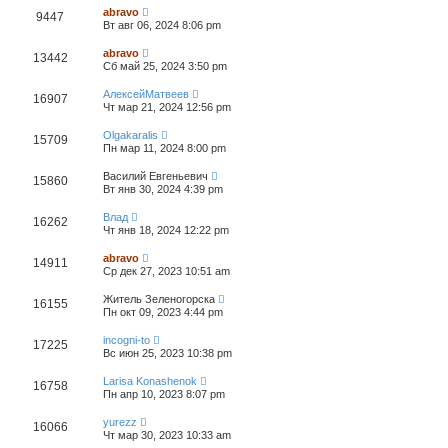
4
abravo
9447
Вт авг 06, 2024 8:06 pm
abravo
13442
Сб май 25, 2024 3:50 pm
АлексейМатвеев
16907
Чт мар 21, 2024 12:56 pm
Olgakaralis
15709
Пн мар 11, 2024 8:00 pm
Василий Евгеньевич
15860
Вт янв 30, 2024 4:39 pm
Влад
16262
Чт янв 18, 2024 12:22 pm
abravo
14911
Ср дек 27, 2023 10:51 am
Житель Зеленогорска
16155
Пн окт 09, 2023 4:44 pm
incogni-to
17225
Вс июн 25, 2023 10:38 pm
Larisa Konashenok
16758
Пн апр 10, 2023 8:07 pm
yurezz
16066
Чт мар 30, 2023 10:33 am