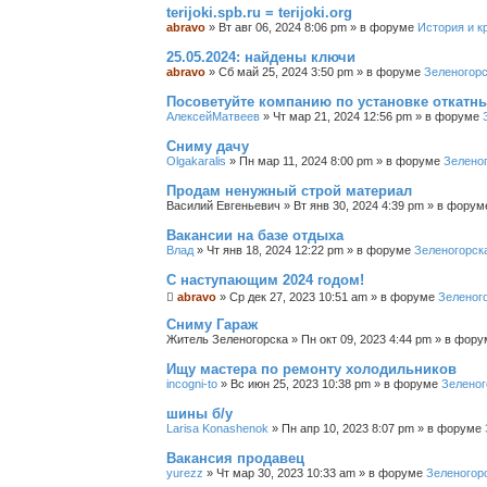
с
terijoki.spb.ru = terijoki.org
к
abravo
»
Вт авг 06, 2024 8:06 pm
» в форуме
История и к
25.05.2024: найдены ключи
abravo
»
Сб май 25, 2024 3:50 pm
» в форуме
Зеленогорс
Посоветуйте компанию по установке откатн
АлексейМатвеев
»
Чт мар 21, 2024 12:56 pm
» в форуме
Сниму дачу
Olgakaralis
»
Пн мар 11, 2024 8:00 pm
» в форуме
Зелено
Продам ненужный строй материал
Василий Евгеньевич
»
Вт янв 30, 2024 4:39 pm
» в фору
Вакансии на базе отдыха
Влад
»
Чт янв 18, 2024 12:22 pm
» в форуме
Зеленогорск
С наступающим 2024 годом!
abravo
»
Ср дек 27, 2023 10:51 am
» в форуме
Зеленог
Сниму Гараж
Житель Зеленогорска
»
Пн окт 09, 2023 4:44 pm
» в фор
Ищу мастера по ремонту холодильников
incogni-to
»
Вс июн 25, 2023 10:38 pm
» в форуме
Зеленог
шины б/у
Larisa Konashenok
»
Пн апр 10, 2023 8:07 pm
» в форуме
Вакансия продавец
yurezz
»
Чт мар 30, 2023 10:33 am
» в форуме
Зеленогор