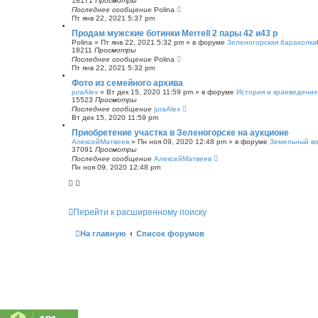
18171
Просмотры
Последнее сообщение
Polina
Пт янв 22, 2021 5:37 pm
Продам мужские ботинки Merrell 2 пары 42 и43 р
Polina
»
Пт янв 22, 2021 5:32 pm
» в форуме
Зеленогорская барахолка
18211
Просмотры
Последнее сообщение
Polina
Пт янв 22, 2021 5:32 pm
Фото из семейного архива
juraAlex
»
Вт дек 15, 2020 11:59 pm
» в форуме
История и краеведение
15523
Просмотры
Последнее сообщение
juraAlex
Вт дек 15, 2020 11:59 pm
Приобретение участка в Зеленогорске на аукционе
АлексейМатвеев
»
Пн ноя 09, 2020 12:48 pm
» в форуме
Земельный в
37091
Просмотры
Последнее сообщение
АлексейМатвеев
Пн ноя 09, 2020 12:48 pm
Перейти к расширенному поиску
На главную
Список форумов