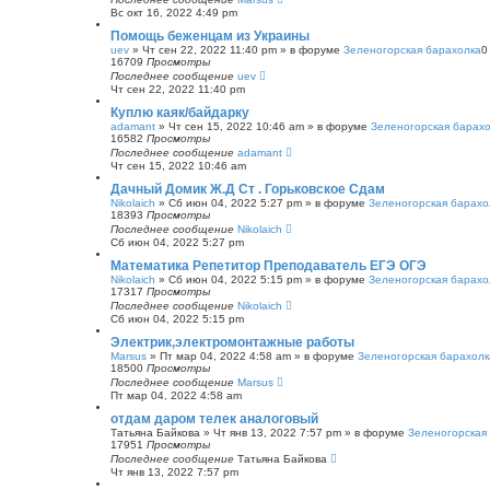
Вс окт 16, 2022 4:49 pm
Помощь беженцам из Украины
uev
»
Чт сен 22, 2022 11:40 pm
» в форуме
Зеленогорская барахолка
16709
Просмотры
Последнее сообщение
uev
Чт сен 22, 2022 11:40 pm
Куплю каяк/байдарку
adamant
»
Чт сен 15, 2022 10:46 am
» в форуме
Зеленогорская барах
16582
Просмотры
Последнее сообщение
adamant
Чт сен 15, 2022 10:46 am
Дачный Домик Ж.Д Ст . Горьковское Сдам
Nikolaich
»
Сб июн 04, 2022 5:27 pm
» в форуме
Зеленогорская барахо
18393
Просмотры
Последнее сообщение
Nikolaich
Сб июн 04, 2022 5:27 pm
Математика Репетитор Преподаватель ЕГЭ ОГЭ
Nikolaich
»
Сб июн 04, 2022 5:15 pm
» в форуме
Зеленогорская барахо
17317
Просмотры
Последнее сообщение
Nikolaich
Сб июн 04, 2022 5:15 pm
Электрик,электромонтажные работы
Marsus
»
Пт мар 04, 2022 4:58 am
» в форуме
Зеленогорская барахолк
18500
Просмотры
Последнее сообщение
Marsus
Пт мар 04, 2022 4:58 am
отдам даром телек аналоговый
Татьяна Байкова
»
Чт янв 13, 2022 7:57 pm
» в форуме
Зеленогорская
17951
Просмотры
Последнее сообщение
Татьяна Байкова
Чт янв 13, 2022 7:57 pm