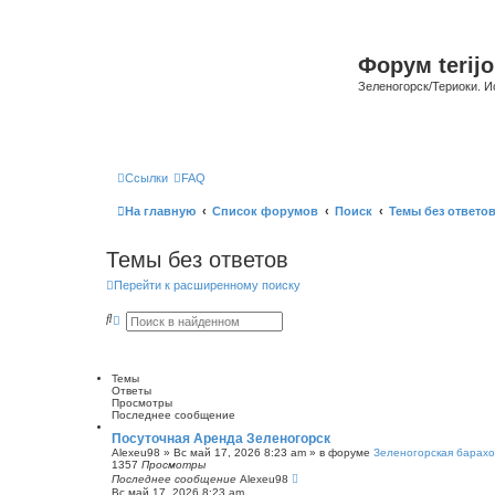
Форум terijo
Зеленогорск/Териоки. И
Ссылки
FAQ
На главную
Список форумов
Поиск
Темы без ответо
Темы без ответов
Перейти к расширенному поиску
П
Р
о
а
и
с
с
ш
к
и
Темы
р
Ответы
е
Просмотры
н
Последнее сообщение
н
ы
Посуточная Аренда Зеленогорск
й
Alexeu98
»
Вс май 17, 2026 8:23 am
» в форуме
Зеленогорская барахо
п
1357
Просмотры
о
Последнее сообщение
Alexeu98
и
Вс май 17, 2026 8:23 am