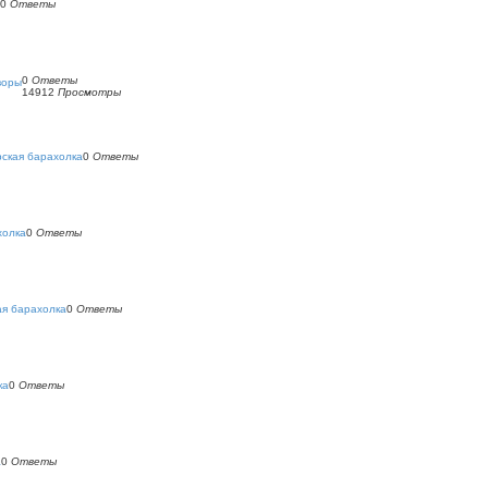
0
Ответы
0
Ответы
воры
14912
Просмотры
ская барахолка
0
Ответы
холка
0
Ответы
ая барахолка
0
Ответы
ка
0
Ответы
а
0
Ответы