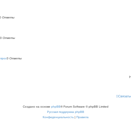
0
Ответы
0
Ответы
опрос
0
Ответы
Н
Связать
Создано на основе
phpBB
® Forum Software © phpBB Limited
Русская поддержка phpBB
Конфиденциальность
|
Правила