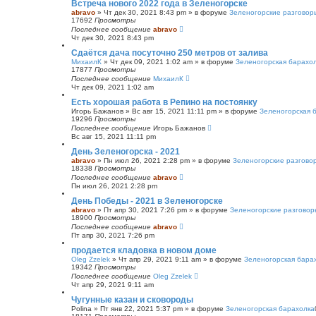
Встреча нового 2022 года в Зеленогорске
abravo
»
Чт дек 30, 2021 8:43 pm
» в форуме
Зеленогорские разговор
17692
Просмотры
Последнее сообщение
abravo
Чт дек 30, 2021 8:43 pm
Сдаётся дача посуточно 250 метров от залива
МихаилК
»
Чт дек 09, 2021 1:02 am
» в форуме
Зеленогорская барахо
17877
Просмотры
Последнее сообщение
МихаилК
Чт дек 09, 2021 1:02 am
Есть хорошая работа в Репино на постоянку
Игорь Бажанов
»
Вс авг 15, 2021 11:11 pm
» в форуме
Зеленогорская 
19296
Просмотры
Последнее сообщение
Игорь Бажанов
Вс авг 15, 2021 11:11 pm
День Зеленогорска - 2021
abravo
»
Пн июл 26, 2021 2:28 pm
» в форуме
Зеленогорские разгово
18338
Просмотры
Последнее сообщение
abravo
Пн июл 26, 2021 2:28 pm
День Победы - 2021 в Зеленогорске
abravo
»
Пт апр 30, 2021 7:26 pm
» в форуме
Зеленогорские разговор
18900
Просмотры
Последнее сообщение
abravo
Пт апр 30, 2021 7:26 pm
продается кладовка в новом доме
Oleg Zzelek
»
Чт апр 29, 2021 9:11 am
» в форуме
Зеленогорская бара
19342
Просмотры
Последнее сообщение
Oleg Zzelek
Чт апр 29, 2021 9:11 am
Чугунные казан и сковороды
Polina
»
Пт янв 22, 2021 5:37 pm
» в форуме
Зеленогорская барахолка