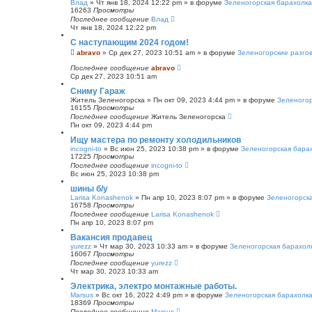
Влад
»
Чт янв 18, 2024 12:22 pm
» в форуме
Зеленогорская барахолка
16263
Просмотры
Последнее сообщение
Влад
Чт янв 18, 2024 12:22 pm
С наступающим 2024 годом!
abravo
»
Ср дек 27, 2023 10:51 am
» в форуме
Зеленогорские разго
Последнее сообщение
abravo
Ср дек 27, 2023 10:51 am
Сниму Гараж
Житель Зеленогорска
»
Пн окт 09, 2023 4:44 pm
» в форуме
Зеленогор
16155
Просмотры
Последнее сообщение
Житель Зеленогорска
Пн окт 09, 2023 4:44 pm
Ищу мастера по ремонту холодильников
incogni-to
»
Вс июн 25, 2023 10:38 pm
» в форуме
Зеленогорская бара
17225
Просмотры
Последнее сообщение
incogni-to
Вс июн 25, 2023 10:38 pm
шины б/у
Larisa Konashenok
»
Пн апр 10, 2023 8:07 pm
» в форуме
Зеленогорск
16758
Просмотры
Последнее сообщение
Larisa Konashenok
Пн апр 10, 2023 8:07 pm
Вакансия продавец
yurezz
»
Чт мар 30, 2023 10:33 am
» в форуме
Зеленогорская барахол
16067
Просмотры
Последнее сообщение
yurezz
Чт мар 30, 2023 10:33 am
Электрика, электро монтажные работы.
Marsus
»
Вс окт 16, 2022 4:49 pm
» в форуме
Зеленогорская барахолк
18369
Просмотры
Последнее сообщение
Marsus