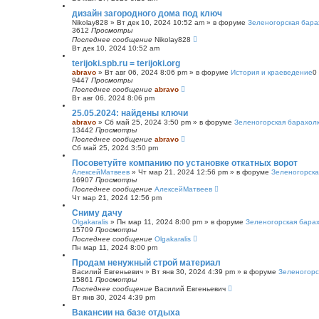
с
дизайн загородного дома под ключ
к
Nikolay828
»
Вт дек 10, 2024 10:52 am
» в форуме
Зеленогорская бара
3612
Просмотры
Последнее сообщение
Nikolay828
Вт дек 10, 2024 10:52 am
terijoki.spb.ru = terijoki.org
abravo
»
Вт авг 06, 2024 8:06 pm
» в форуме
История и краеведение
0
9447
Просмотры
Последнее сообщение
abravo
Вт авг 06, 2024 8:06 pm
25.05.2024: найдены ключи
abravo
»
Сб май 25, 2024 3:50 pm
» в форуме
Зеленогорская барахол
13442
Просмотры
Последнее сообщение
abravo
Сб май 25, 2024 3:50 pm
Посоветуйте компанию по установке откатных ворот
АлексейМатвеев
»
Чт мар 21, 2024 12:56 pm
» в форуме
Зеленогорска
16907
Просмотры
Последнее сообщение
АлексейМатвеев
Чт мар 21, 2024 12:56 pm
Сниму дачу
Olgakaralis
»
Пн мар 11, 2024 8:00 pm
» в форуме
Зеленогорская бара
15709
Просмотры
Последнее сообщение
Olgakaralis
Пн мар 11, 2024 8:00 pm
Продам ненужный строй материал
Василий Евгеньевич
»
Вт янв 30, 2024 4:39 pm
» в форуме
Зеленогорс
15861
Просмотры
Последнее сообщение
Василий Евгеньевич
Вт янв 30, 2024 4:39 pm
Вакансии на базе отдыха