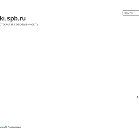
ki.spb.ru
стория и современность.
в
Н
лка
0
Ответы