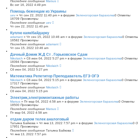
Последнее сообщение
Marsus
Вс окт 16, 2022 4:49 pm
Помощь беженцам из Украины
uev
»
Чт сен 22, 2022 11:40 pm
» в форуме
Зеленогорская барахолка
0
Ответы
16709
Просмотры
Последнее сообщение
uev
Чт сен 22, 2022 11:40 pm
Куплю каяк/байдарку
adamant
»
Чт сен 15, 2022 10:46 am
» в форуме
Зеленогорская барахолка
0
Ответы
16582
Просмотры
Последнее сообщение
adamant
Чт сен 15, 2022 10:46 am
Дачный Домик Ж.Д Ст . Горьковское Сдам
Nikolaich
»
Сб июн 04, 2022 5:27 pm
» в форуме
Зеленогорская барахолка
0
Ответы
18394
Просмотры
Последнее сообщение
Nikolaich
Сб июн 04, 2022 5:27 pm
Математика Репетитор Преподаватель ЕГЭ ОГЭ
Nikolaich
»
Сб июн 04, 2022 5:15 pm
» в форуме
Зеленогорская барахолка
0
Ответы
17317
Просмотры
Последнее сообщение
Nikolaich
Сб июн 04, 2022 5:15 pm
Электрик,электромонтажные работы
Marsus
»
Пт мар 04, 2022 4:58 am
» в форуме
Зеленогорская барахолка
0
Ответы
18500
Просмотры
Последнее сообщение
Marsus
Пт мар 04, 2022 4:58 am
отдам даром телек аналоговый
Татьяна Байкова
»
Чт янв 13, 2022 7:57 pm
» в форуме
Зеленогорская барахолка
0
О
17951
Просмотры
Последнее сообщение
Татьяна Байкова
Чт янв 13, 2022 7:57 pm