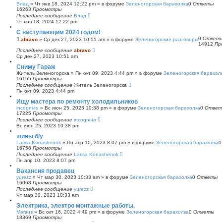
Влад
»
Чт янв 18, 2024 12:22 pm
» в форуме
Зеленогорская барахолка
0
Ответы
16263
Просмотры
Последнее сообщение
Влад
Чт янв 18, 2024 12:22 pm
С наступающим 2024 годом!
0
Ответ
abravo
»
Ср дек 27, 2023 10:51 am
» в форуме
Зеленогорские разговоры
14912
Пр
Последнее сообщение
abravo
Ср дек 27, 2023 10:51 am
Сниму Гараж
Житель Зеленогорска
»
Пн окт 09, 2023 4:44 pm
» в форуме
Зеленогорская барахол
16155
Просмотры
Последнее сообщение
Житель Зеленогорска
Пн окт 09, 2023 4:44 pm
Ищу мастера по ремонту холодильников
incogni-to
»
Вс июн 25, 2023 10:38 pm
» в форуме
Зеленогорская барахолка
0
Ответ
17225
Просмотры
Последнее сообщение
incogni-to
Вс июн 25, 2023 10:38 pm
шины б/у
Larisa Konashenok
»
Пн апр 10, 2023 8:07 pm
» в форуме
Зеленогорская барахолка
16758
Просмотры
Последнее сообщение
Larisa Konashenok
Пн апр 10, 2023 8:07 pm
Вакансия продавец
yurezz
»
Чт мар 30, 2023 10:33 am
» в форуме
Зеленогорская барахолка
0
Ответы
16068
Просмотры
Последнее сообщение
yurezz
Чт мар 30, 2023 10:33 am
Электрика, электро монтажные работы.
Marsus
»
Вс окт 16, 2022 4:49 pm
» в форуме
Зеленогорская барахолка
0
Ответы
18369
Просмотры