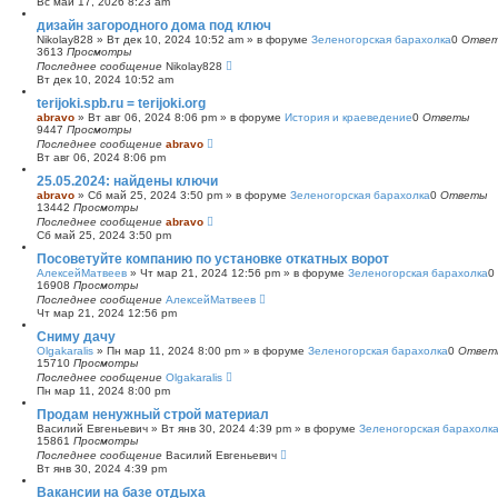
Вс май 17, 2026 8:23 am
с
дизайн загородного дома под ключ
к
Nikolay828
»
Вт дек 10, 2024 10:52 am
» в форуме
Зеленогорская барахолка
0
Отве
3613
Просмотры
Последнее сообщение
Nikolay828
Вт дек 10, 2024 10:52 am
terijoki.spb.ru = terijoki.org
abravo
»
Вт авг 06, 2024 8:06 pm
» в форуме
История и краеведение
0
Ответы
9447
Просмотры
Последнее сообщение
abravo
Вт авг 06, 2024 8:06 pm
25.05.2024: найдены ключи
abravo
»
Сб май 25, 2024 3:50 pm
» в форуме
Зеленогорская барахолка
0
Ответы
13442
Просмотры
Последнее сообщение
abravo
Сб май 25, 2024 3:50 pm
Посоветуйте компанию по установке откатных ворот
АлексейМатвеев
»
Чт мар 21, 2024 12:56 pm
» в форуме
Зеленогорская барахолка
0
16908
Просмотры
Последнее сообщение
АлексейМатвеев
Чт мар 21, 2024 12:56 pm
Сниму дачу
Olgakaralis
»
Пн мар 11, 2024 8:00 pm
» в форуме
Зеленогорская барахолка
0
Ответ
15710
Просмотры
Последнее сообщение
Olgakaralis
Пн мар 11, 2024 8:00 pm
Продам ненужный строй материал
Василий Евгеньевич
»
Вт янв 30, 2024 4:39 pm
» в форуме
Зеленогорская барахолк
15861
Просмотры
Последнее сообщение
Василий Евгеньевич
Вт янв 30, 2024 4:39 pm
Вакансии на базе отдыха