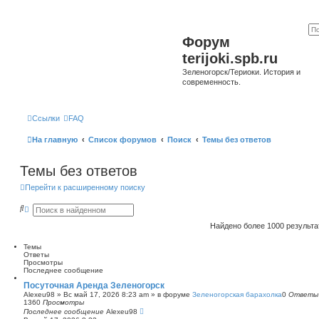
Форум
terijoki.spb.ru
Зеленогорск/Териоки. История и
современность.
Ссылки
FAQ
На главную
Список форумов
Поиск
Темы без ответов
Темы без ответов
Перейти к расширенному поиску
П
Р
о
а
и
с
Найдено более 1000 результ
с
ш
к
и
Темы
р
Ответы
е
Просмотры
н
Последнее сообщение
н
ы
Посуточная Аренда Зеленогорск
й
Alexeu98
»
Вс май 17, 2026 8:23 am
» в форуме
Зеленогорская барахолка
0
Ответы
п
1360
Просмотры
о
Последнее сообщение
Alexeu98
и