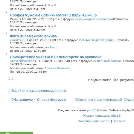
18172
Просмотры
Последнее сообщение
Polina
Пт янв 22, 2021 5:37 pm
Продам мужские ботинки Merrell 2 пары 42 и43 р
Polina
»
Пт янв 22, 2021 5:32 pm
» в форуме
Зеленогорская барахолка
0
Ответы
18212
Просмотры
Последнее сообщение
Polina
Пт янв 22, 2021 5:32 pm
Фото из семейного архива
juraAlex
»
Вт дек 15, 2020 11:59 pm
» в форуме
История и краеведение
0
Ответы
15530
Просмотры
Последнее сообщение
juraAlex
Вт дек 15, 2020 11:59 pm
Приобретение участка в Зеленогорске на аукционе
АлексейМатвеев
»
Пн ноя 09, 2020 12:48 pm
» в форуме
Земельный вопрос
0
Ответ
37093
Просмотры
Последнее сообщение
АлексейМатвеев
Пн ноя 09, 2020 12:48 pm
Найдено более 1000 результ
Перейти к расширенному поиску
На главную
Список форумов
Связаться с администрацией
Удал
Создано на основе
phpBB
® Forum Software © phpBB
Русская поддержка phpBB
Конфиденциальность
|
Правила