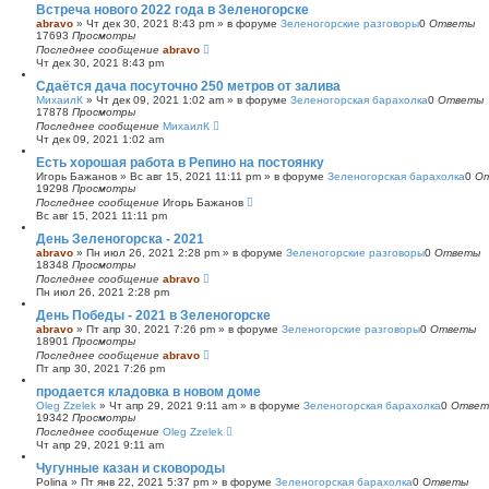
Встреча нового 2022 года в Зеленогорске
abravo
»
Чт дек 30, 2021 8:43 pm
» в форуме
Зеленогорские разговоры
0
Ответы
17693
Просмотры
Последнее сообщение
abravo
Чт дек 30, 2021 8:43 pm
Сдаётся дача посуточно 250 метров от залива
МихаилК
»
Чт дек 09, 2021 1:02 am
» в форуме
Зеленогорская барахолка
0
Ответы
17878
Просмотры
Последнее сообщение
МихаилК
Чт дек 09, 2021 1:02 am
Есть хорошая работа в Репино на постоянку
Игорь Бажанов
»
Вс авг 15, 2021 11:11 pm
» в форуме
Зеленогорская барахолка
0
О
19298
Просмотры
Последнее сообщение
Игорь Бажанов
Вс авг 15, 2021 11:11 pm
День Зеленогорска - 2021
abravo
»
Пн июл 26, 2021 2:28 pm
» в форуме
Зеленогорские разговоры
0
Ответы
18348
Просмотры
Последнее сообщение
abravo
Пн июл 26, 2021 2:28 pm
День Победы - 2021 в Зеленогорске
abravo
»
Пт апр 30, 2021 7:26 pm
» в форуме
Зеленогорские разговоры
0
Ответы
18901
Просмотры
Последнее сообщение
abravo
Пт апр 30, 2021 7:26 pm
продается кладовка в новом доме
Oleg Zzelek
»
Чт апр 29, 2021 9:11 am
» в форуме
Зеленогорская барахолка
0
Ответ
19342
Просмотры
Последнее сообщение
Oleg Zzelek
Чт апр 29, 2021 9:11 am
Чугунные казан и сковороды
Polina
»
Пт янв 22, 2021 5:37 pm
» в форуме
Зеленогорская барахолка
0
Ответы