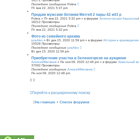
18172
Просмотры
Последнее сообщение
Polina
Пт янв 22, 2021 5:37 pm
Продам мужские ботинки Merrell 2 пары 42 и43 р
Polina
»
Пт янв 22, 2021 5:32 pm
» в форуме
Зеленогорская барахолка
18212
Просмотры
Последнее сообщение
Polina
Пт янв 22, 2021 5:32 pm
Фото из семейного архива
juraAlex
»
Вт дек 15, 2020 11:59 pm
» в форуме
История и краеведение
15529
Просмотры
Последнее сообщение
juraAlex
Вт дек 15, 2020 11:59 pm
Приобретение участка в Зеленогорске на аукционе
АлексейМатвеев
»
Пн ноя 09, 2020 12:48 pm
» в форуме
Земельный в
37092
Просмотры
Последнее сообщение
АлексейМатвеев
Пн ноя 09, 2020 12:48 pm
Перейти к расширенному поиску
На главную
Список форумов