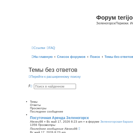
Форум terijo
Зеленогорск/Териоки. И
Ссылки
FAQ
На главную
Список форумов
Поиск
Темы без ответо
Темы без ответов
Перейти к расширенному поиску
П
Р
о
а
и
с
с
ш
к
и
Темы
р
Ответы
е
Просмотры
н
Последнее сообщение
н
ы
Посуточная Аренда Зеленогорск
й
Alexeu98
»
Вс май 17, 2026 8:23 am
» в форуме
Зеленогорская барахо
п
1359
Просмотры
о
Последнее сообщение
Alexeu98
и
Вс май 17, 2026 8:23 am