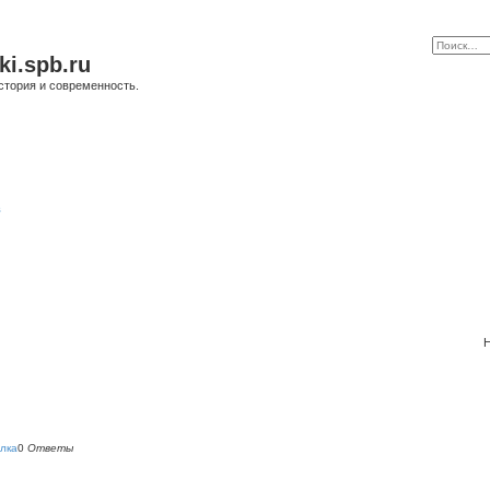
ki.spb.ru
стория и современность.
в
Н
лка
0
Ответы