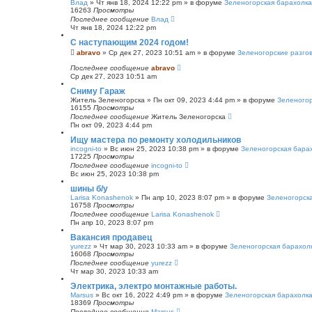
Влад
»
Чт янв 18, 2024 12:22 pm
» в форуме
Зеленогорская барахолка
16263
Просмотры
Последнее сообщение
Влад
Чт янв 18, 2024 12:22 pm
С наступающим 2024 годом!
abravo
»
Ср дек 27, 2023 10:51 am
» в форуме
Зеленогорские разго
Последнее сообщение
abravo
Ср дек 27, 2023 10:51 am
Сниму Гараж
Житель Зеленогорска
»
Пн окт 09, 2023 4:44 pm
» в форуме
Зеленогор
16155
Просмотры
Последнее сообщение
Житель Зеленогорска
Пн окт 09, 2023 4:44 pm
Ищу мастера по ремонту холодильников
incogni-to
»
Вс июн 25, 2023 10:38 pm
» в форуме
Зеленогорская бара
17225
Просмотры
Последнее сообщение
incogni-to
Вс июн 25, 2023 10:38 pm
шины б/у
Larisa Konashenok
»
Пн апр 10, 2023 8:07 pm
» в форуме
Зеленогорск
16758
Просмотры
Последнее сообщение
Larisa Konashenok
Пн апр 10, 2023 8:07 pm
Вакансия продавец
yurezz
»
Чт мар 30, 2023 10:33 am
» в форуме
Зеленогорская барахол
16068
Просмотры
Последнее сообщение
yurezz
Чт мар 30, 2023 10:33 am
Электрика, электро монтажные работы.
Marsus
»
Вс окт 16, 2022 4:49 pm
» в форуме
Зеленогорская барахолк
18369
Просмотры
Последнее сообщение
Marsus