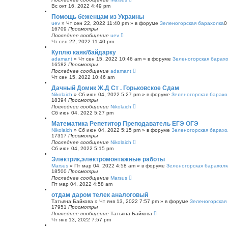
Вс окт 16, 2022 4:49 pm
Помощь беженцам из Украины
uev
»
Чт сен 22, 2022 11:40 pm
» в форуме
Зеленогорская барахолка
16709
Просмотры
Последнее сообщение
uev
Чт сен 22, 2022 11:40 pm
Куплю каяк/байдарку
adamant
»
Чт сен 15, 2022 10:46 am
» в форуме
Зеленогорская барах
16582
Просмотры
Последнее сообщение
adamant
Чт сен 15, 2022 10:46 am
Дачный Домик Ж.Д Ст . Горьковское Сдам
Nikolaich
»
Сб июн 04, 2022 5:27 pm
» в форуме
Зеленогорская барахо
18394
Просмотры
Последнее сообщение
Nikolaich
Сб июн 04, 2022 5:27 pm
Математика Репетитор Преподаватель ЕГЭ ОГЭ
Nikolaich
»
Сб июн 04, 2022 5:15 pm
» в форуме
Зеленогорская барахо
17317
Просмотры
Последнее сообщение
Nikolaich
Сб июн 04, 2022 5:15 pm
Электрик,электромонтажные работы
Marsus
»
Пт мар 04, 2022 4:58 am
» в форуме
Зеленогорская барахолк
18500
Просмотры
Последнее сообщение
Marsus
Пт мар 04, 2022 4:58 am
отдам даром телек аналоговый
Татьяна Байкова
»
Чт янв 13, 2022 7:57 pm
» в форуме
Зеленогорская
17951
Просмотры
Последнее сообщение
Татьяна Байкова
Чт янв 13, 2022 7:57 pm