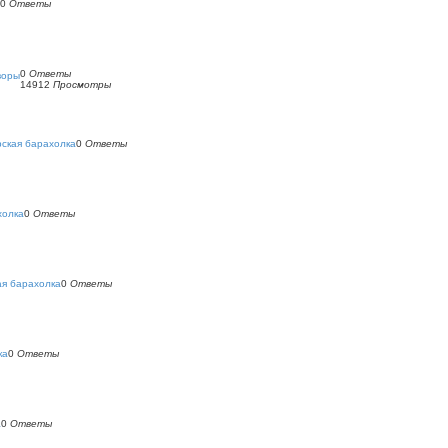
0
Ответы
0
Ответы
воры
14912
Просмотры
ская барахолка
0
Ответы
холка
0
Ответы
ая барахолка
0
Ответы
ка
0
Ответы
а
0
Ответы