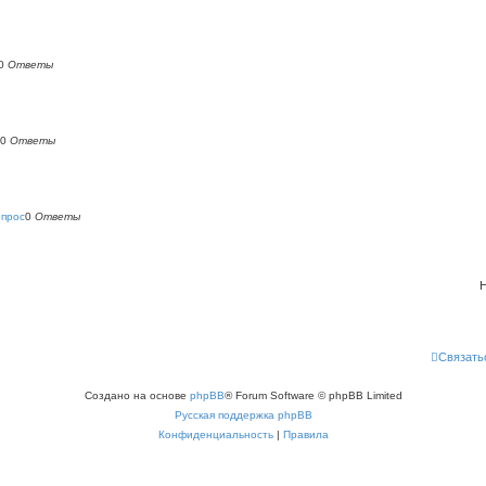
0
Ответы
0
Ответы
опрос
0
Ответы
Н
Связать
Создано на основе
phpBB
® Forum Software © phpBB Limited
Русская поддержка phpBB
Конфиденциальность
|
Правила