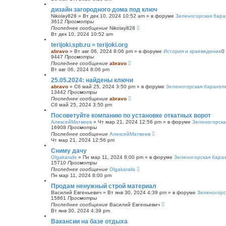
с
дизайн загородного дома под ключ
к
Nikolay828
»
Вт дек 10, 2024 10:52 am
» в форуме
Зеленогорская бара
3612
Просмотры
Последнее сообщение
Nikolay828
Вт дек 10, 2024 10:52 am
terijoki.spb.ru = terijoki.org
abravo
»
Вт авг 06, 2024 8:06 pm
» в форуме
История и краеведение
0
9447
Просмотры
Последнее сообщение
abravo
Вт авг 06, 2024 8:06 pm
25.05.2024: найдены ключи
abravo
»
Сб май 25, 2024 3:50 pm
» в форуме
Зеленогорская барахол
13442
Просмотры
Последнее сообщение
abravo
Сб май 25, 2024 3:50 pm
Посоветуйте компанию по установке откатных ворот
АлексейМатвеев
»
Чт мар 21, 2024 12:56 pm
» в форуме
Зеленогорска
16908
Просмотры
Последнее сообщение
АлексейМатвеев
Чт мар 21, 2024 12:56 pm
Сниму дачу
Olgakaralis
»
Пн мар 11, 2024 8:00 pm
» в форуме
Зеленогорская бара
15710
Просмотры
Последнее сообщение
Olgakaralis
Пн мар 11, 2024 8:00 pm
Продам ненужный строй материал
Василий Евгеньевич
»
Вт янв 30, 2024 4:39 pm
» в форуме
Зеленогорс
15861
Просмотры
Последнее сообщение
Василий Евгеньевич
Вт янв 30, 2024 4:39 pm
Вакансии на базе отдыха