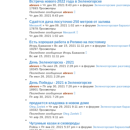
Встреча нового 2022 года в Зеленогорске
abravo
»
Чт дек 30, 2021 8:43 pm
» в форуме
Зеленогорские разговор
17693
Просмотры
Последнее сообщение
abravo
Чт дек 30, 2021 8:43 pm
Сдаётся дача посуточно 250 метров от залива
МихаилК
»
Чт дек 09, 2021 1:02 am
» в форуме
Зеленогорская барахо
17878
Просмотры
Последнее сообщение
МихаилК
Чт дек 09, 2021 1:02 am
Есть хорошая работа в Репино на постоянку
Игорь Бажанов
»
Вс авг 15, 2021 11:11 pm
» в форуме
Зеленогорская 
19297
Просмотры
Последнее сообщение
Игорь Бажанов
Вс авг 15, 2021 11:11 pm
День Зеленогорска - 2021
abravo
»
Пн июл 26, 2021 2:28 pm
» в форуме
Зеленогорские разгово
18345
Просмотры
Последнее сообщение
abravo
Пн июл 26, 2021 2:28 pm
День Победы - 2021 в Зеленогорске
abravo
»
Пт апр 30, 2021 7:26 pm
» в форуме
Зеленогорские разговор
18901
Просмотры
Последнее сообщение
abravo
Пт апр 30, 2021 7:26 pm
продается кладовка в новом доме
Oleg Zzelek
»
Чт апр 29, 2021 9:11 am
» в форуме
Зеленогорская бара
19342
Просмотры
Последнее сообщение
Oleg Zzelek
Чт апр 29, 2021 9:11 am
Чугунные казан и сковороды
Polina
»
Пт янв 22, 2021 5:37 pm
» в форуме
Зеленогорская барахолка