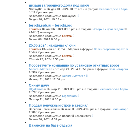
с
дизайн загородного дома под ключ
к
Nikolay828
»
Вт дек 10, 2024 10:52 am
» в форуме
Зеленогорская бара
3611
Просмотры
Последнее сообщение
Nikolay828
Вт дек 10, 2024 10:52 am
terijoki.spb.ru = terijoki.org
abravo
»
Вт авг 06, 2024 8:06 pm
» в форуме
История и краеведение
0
9447
Просмотры
Последнее сообщение
abravo
Вт авг 06, 2024 8:06 pm
25.05.2024: найдены ключи
abravo
»
Сб май 25, 2024 3:50 pm
» в форуме
Зеленогорская барахол
13442
Просмотры
Последнее сообщение
abravo
Сб май 25, 2024 3:50 pm
Посоветуйте компанию по установке откатных ворот
АлексейМатвеев
»
Чт мар 21, 2024 12:56 pm
» в форуме
Зеленогорска
16907
Просмотры
Последнее сообщение
АлексейМатвеев
Чт мар 21, 2024 12:56 pm
Сниму дачу
Olgakaralis
»
Пн мар 11, 2024 8:00 pm
» в форуме
Зеленогорская бара
15708
Просмотры
Последнее сообщение
Olgakaralis
Пн мар 11, 2024 8:00 pm
Продам ненужный строй материал
Василий Евгеньевич
»
Вт янв 30, 2024 4:39 pm
» в форуме
Зеленогорс
15860
Просмотры
Последнее сообщение
Василий Евгеньевич
Вт янв 30, 2024 4:39 pm
Вакансии на базе отдыха