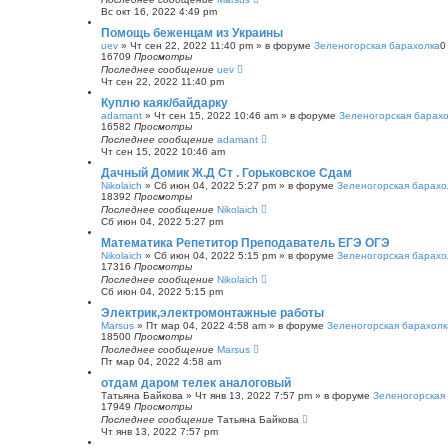
Вс окт 16, 2022 4:49 pm
Помощь беженцам из Украины
uev
»
Чт сен 22, 2022 11:40 pm
» в форуме
Зеленогорская барахолка
16709
Просмотры
Последнее сообщение
uev
Чт сен 22, 2022 11:40 pm
Куплю каяк/байдарку
adamant
»
Чт сен 15, 2022 10:46 am
» в форуме
Зеленогорская барах
16582
Просмотры
Последнее сообщение
adamant
Чт сен 15, 2022 10:46 am
Дачный Домик Ж.Д Ст . Горьковское Сдам
Nikolaich
»
Сб июн 04, 2022 5:27 pm
» в форуме
Зеленогорская барахо
18392
Просмотры
Последнее сообщение
Nikolaich
Сб июн 04, 2022 5:27 pm
Математика Репетитор Преподаватель ЕГЭ ОГЭ
Nikolaich
»
Сб июн 04, 2022 5:15 pm
» в форуме
Зеленогорская барахо
17316
Просмотры
Последнее сообщение
Nikolaich
Сб июн 04, 2022 5:15 pm
Электрик,электромонтажные работы
Marsus
»
Пт мар 04, 2022 4:58 am
» в форуме
Зеленогорская барахолк
18500
Просмотры
Последнее сообщение
Marsus
Пт мар 04, 2022 4:58 am
отдам даром телек аналоговый
Татьяна Байкова
»
Чт янв 13, 2022 7:57 pm
» в форуме
Зеленогорская
17949
Просмотры
Последнее сообщение
Татьяна Байкова
Чт янв 13, 2022 7:57 pm