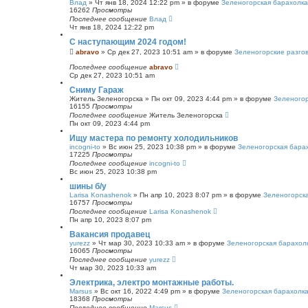
Влад
»
Чт янв 18, 2024 12:22 pm
» в форуме
Зеленогорская барахолка
16262
Просмотры
Последнее сообщение
Влад
Чт янв 18, 2024 12:22 pm
С наступающим 2024 годом!
abravo
»
Ср дек 27, 2023 10:51 am
» в форуме
Зеленогорские разго
Последнее сообщение
abravo
Ср дек 27, 2023 10:51 am
Сниму Гараж
Житель Зеленогорска
»
Пн окт 09, 2023 4:44 pm
» в форуме
Зеленогор
16155
Просмотры
Последнее сообщение
Житель Зеленогорска
Пн окт 09, 2023 4:44 pm
Ищу мастера по ремонту холодильников
incogni-to
»
Вс июн 25, 2023 10:38 pm
» в форуме
Зеленогорская бара
17225
Просмотры
Последнее сообщение
incogni-to
Вс июн 25, 2023 10:38 pm
шины б/у
Larisa Konashenok
»
Пн апр 10, 2023 8:07 pm
» в форуме
Зеленогорск
16757
Просмотры
Последнее сообщение
Larisa Konashenok
Пн апр 10, 2023 8:07 pm
Вакансия продавец
yurezz
»
Чт мар 30, 2023 10:33 am
» в форуме
Зеленогорская барахол
16065
Просмотры
Последнее сообщение
yurezz
Чт мар 30, 2023 10:33 am
Электрика, электро монтажные работы.
Marsus
»
Вс окт 16, 2022 4:49 pm
» в форуме
Зеленогорская барахолк
18368
Просмотры
Последнее сообщение
Marsus