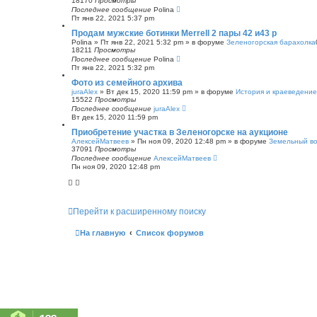
18170
Просмотры
Последнее сообщение
Polina
Пт янв 22, 2021 5:37 pm
Продам мужские ботинки Merrell 2 пары 42 и43 р
Polina
»
Пт янв 22, 2021 5:32 pm
» в форуме
Зеленогорская барахолка
18211
Просмотры
Последнее сообщение
Polina
Пт янв 22, 2021 5:32 pm
Фото из семейного архива
juraAlex
»
Вт дек 15, 2020 11:59 pm
» в форуме
История и краеведение
15522
Просмотры
Последнее сообщение
juraAlex
Вт дек 15, 2020 11:59 pm
Приобретение участка в Зеленогорске на аукционе
АлексейМатвеев
»
Пн ноя 09, 2020 12:48 pm
» в форуме
Земельный в
37091
Просмотры
Последнее сообщение
АлексейМатвеев
Пн ноя 09, 2020 12:48 pm
Перейти к расширенному поиску
На главную
Список форумов