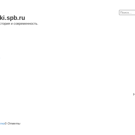
ki.spb.ru
стория и современность.
в
Н
лка
0
Ответы