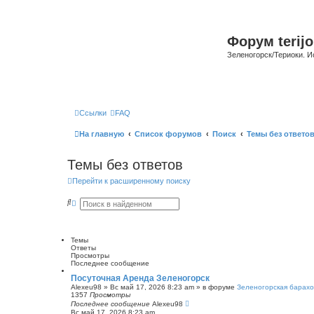
Форум terijo
Зеленогорск/Териоки. И
Ссылки
FAQ
На главную
Список форумов
Поиск
Темы без ответо
Темы без ответов
Перейти к расширенному поиску
П
Р
о
а
и
с
с
ш
к
и
Темы
р
Ответы
е
Просмотры
н
Последнее сообщение
н
ы
Посуточная Аренда Зеленогорск
й
Alexeu98
»
Вс май 17, 2026 8:23 am
» в форуме
Зеленогорская барахо
п
1357
Просмотры
о
Последнее сообщение
Alexeu98
и
Вс май 17, 2026 8:23 am