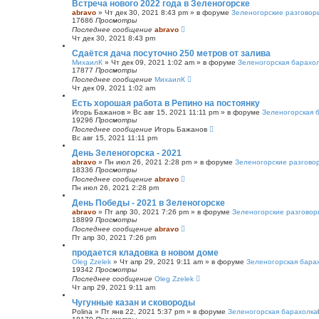
Встреча нового 2022 года в Зеленогорске
abravo
»
Чт дек 30, 2021 8:43 pm
» в форуме
Зеленогорские разговор
17686
Просмотры
Последнее сообщение
abravo
Чт дек 30, 2021 8:43 pm
Сдаётся дача посуточно 250 метров от залива
МихаилК
»
Чт дек 09, 2021 1:02 am
» в форуме
Зеленогорская барахо
17877
Просмотры
Последнее сообщение
МихаилК
Чт дек 09, 2021 1:02 am
Есть хорошая работа в Репино на постоянку
Игорь Бажанов
»
Вс авг 15, 2021 11:11 pm
» в форуме
Зеленогорская 
19296
Просмотры
Последнее сообщение
Игорь Бажанов
Вс авг 15, 2021 11:11 pm
День Зеленогорска - 2021
abravo
»
Пн июл 26, 2021 2:28 pm
» в форуме
Зеленогорские разгово
18336
Просмотры
Последнее сообщение
abravo
Пн июл 26, 2021 2:28 pm
День Победы - 2021 в Зеленогорске
abravo
»
Пт апр 30, 2021 7:26 pm
» в форуме
Зеленогорские разговор
18899
Просмотры
Последнее сообщение
abravo
Пт апр 30, 2021 7:26 pm
продается кладовка в новом доме
Oleg Zzelek
»
Чт апр 29, 2021 9:11 am
» в форуме
Зеленогорская бара
19342
Просмотры
Последнее сообщение
Oleg Zzelek
Чт апр 29, 2021 9:11 am
Чугунные казан и сковороды
Polina
»
Пт янв 22, 2021 5:37 pm
» в форуме
Зеленогорская барахолка