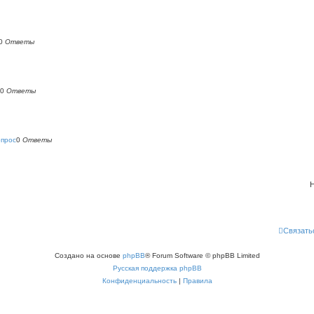
0
Ответы
0
Ответы
опрос
0
Ответы
Н
Связать
Создано на основе
phpBB
® Forum Software © phpBB Limited
Русская поддержка phpBB
Конфиденциальность
|
Правила