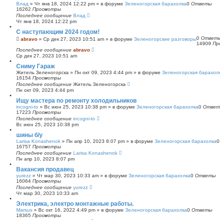
Влад
»
Чт янв 18, 2024 12:22 pm
» в форуме
Зеленогорская барахолка
0
Ответы
16262
Просмотры
Последнее сообщение
Влад
Чт янв 18, 2024 12:22 pm
С наступающим 2024 годом!
0
Ответ
abravo
»
Ср дек 27, 2023 10:51 am
» в форуме
Зеленогорские разговоры
14909
Пр
Последнее сообщение
abravo
Ср дек 27, 2023 10:51 am
Сниму Гараж
Житель Зеленогорска
»
Пн окт 09, 2023 4:44 pm
» в форуме
Зеленогорская барахол
16154
Просмотры
Последнее сообщение
Житель Зеленогорска
Пн окт 09, 2023 4:44 pm
Ищу мастера по ремонту холодильников
incogni-to
»
Вс июн 25, 2023 10:38 pm
» в форуме
Зеленогорская барахолка
0
Ответ
17223
Просмотры
Последнее сообщение
incogni-to
Вс июн 25, 2023 10:38 pm
шины б/у
Larisa Konashenok
»
Пн апр 10, 2023 8:07 pm
» в форуме
Зеленогорская барахолка
16757
Просмотры
Последнее сообщение
Larisa Konashenok
Пн апр 10, 2023 8:07 pm
Вакансия продавец
yurezz
»
Чт мар 30, 2023 10:33 am
» в форуме
Зеленогорская барахолка
0
Ответы
16064
Просмотры
Последнее сообщение
yurezz
Чт мар 30, 2023 10:33 am
Электрика, электро монтажные работы.
Marsus
»
Вс окт 16, 2022 4:49 pm
» в форуме
Зеленогорская барахолка
0
Ответы
18365
Просмотры