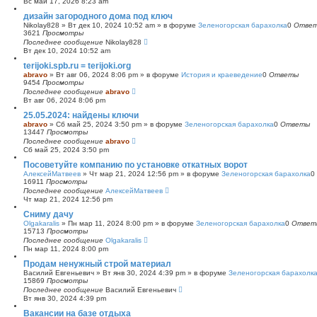
Вс май 17, 2026 8:23 am
с
дизайн загородного дома под ключ
к
Nikolay828
»
Вт дек 10, 2024 10:52 am
» в форуме
Зеленогорская барахолка
0
Отве
3621
Просмотры
Последнее сообщение
Nikolay828
Вт дек 10, 2024 10:52 am
terijoki.spb.ru = terijoki.org
abravo
»
Вт авг 06, 2024 8:06 pm
» в форуме
История и краеведение
0
Ответы
9454
Просмотры
Последнее сообщение
abravo
Вт авг 06, 2024 8:06 pm
25.05.2024: найдены ключи
abravo
»
Сб май 25, 2024 3:50 pm
» в форуме
Зеленогорская барахолка
0
Ответы
13447
Просмотры
Последнее сообщение
abravo
Сб май 25, 2024 3:50 pm
Посоветуйте компанию по установке откатных ворот
АлексейМатвеев
»
Чт мар 21, 2024 12:56 pm
» в форуме
Зеленогорская барахолка
0
16911
Просмотры
Последнее сообщение
АлексейМатвеев
Чт мар 21, 2024 12:56 pm
Сниму дачу
Olgakaralis
»
Пн мар 11, 2024 8:00 pm
» в форуме
Зеленогорская барахолка
0
Ответ
15713
Просмотры
Последнее сообщение
Olgakaralis
Пн мар 11, 2024 8:00 pm
Продам ненужный строй материал
Василий Евгеньевич
»
Вт янв 30, 2024 4:39 pm
» в форуме
Зеленогорская барахолк
15869
Просмотры
Последнее сообщение
Василий Евгеньевич
Вт янв 30, 2024 4:39 pm
Вакансии на базе отдыха