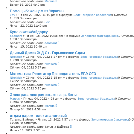
Последнее сообщение
Marsus
Вс окт 16, 2022 4:49 pm
Помощь беженцам из Украины
uev
»
Чт сен 22, 2022 11:40 pm
» в форуме
Зеленогорская барахолка
0
Ответы
16713
Просмотры
Последнее сообщение
uev
Чт сен 22, 2022 11:40 pm
Куплю каяк/байдарку
adamant
»
Чт сен 15, 2022 10:46 am
» в форуме
Зеленогорская барахолка
0
Ответы
16587
Просмотры
Последнее сообщение
adamant
Чт сен 15, 2022 10:46 am
Дачный Домик Ж.Д Ст . Горьковское Сдам
Nikolaich
»
Сб июн 04, 2022 5:27 pm
» в форуме
Зеленогорская барахолка
0
Ответы
18398
Просмотры
Последнее сообщение
Nikolaich
Сб июн 04, 2022 5:27 pm
Математика Репетитор Преподаватель ЕГЭ ОГЭ
Nikolaich
»
Сб июн 04, 2022 5:15 pm
» в форуме
Зеленогорская барахолка
0
Ответы
17322
Просмотры
Последнее сообщение
Nikolaich
Сб июн 04, 2022 5:15 pm
Электрик,электромонтажные работы
Marsus
»
Пт мар 04, 2022 4:58 am
» в форуме
Зеленогорская барахолка
0
Ответы
18504
Просмотры
Последнее сообщение
Marsus
Пт мар 04, 2022 4:58 am
отдам даром телек аналоговый
Татьяна Байкова
»
Чт янв 13, 2022 7:57 pm
» в форуме
Зеленогорская барахолка
0
О
17955
Просмотры
Последнее сообщение
Татьяна Байкова
Чт янв 13, 2022 7:57 pm