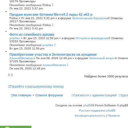
18179
Просмотры
Последнее сообщение
Polina
Пт янв 22, 2021 5:37 pm
Продам мужские ботинки Merrell 2 пары 42 и43 р
Polina
»
Пт янв 22, 2021 5:32 pm
» в форуме
Зеленогорская барахолка
0
Ответы
18217
Просмотры
Последнее сообщение
Polina
Пт янв 22, 2021 5:32 pm
Фото из семейного архива
juraAlex
»
Вт дек 15, 2020 11:59 pm
» в форуме
История и краеведение
0
Ответы
15533
Просмотры
Последнее сообщение
juraAlex
Вт дек 15, 2020 11:59 pm
Приобретение участка в Зеленогорске на аукционе
АлексейМатвеев
»
Пн ноя 09, 2020 12:48 pm
» в форуме
Земельный вопрос
0
Ответ
37105
Просмотры
Последнее сообщение
АлексейМатвеев
Пн ноя 09, 2020 12:48 pm
Найдено более 1000 результ
Перейти к расширенному поиску
На главную
Список форумов
Связаться с администрацией
Удал
Создано на основе
phpBB
® Forum Software © phpBB
Русская поддержка phpBB
Конфиденциальность
|
Правила