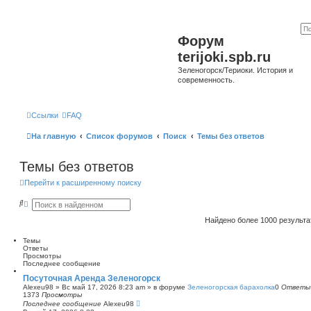
Форум
terijoki.spb.ru
Зеленогорск/Териоки. История и
современность.
Ссылки
FAQ
На главную
Список форумов
Поиск
Темы без ответов
Темы без ответов
Перейти к расширенному поиску
П
Р
о
а
и
с
Найдено более 1000 результ
с
ш
к
и
Темы
р
Ответы
е
Просмотры
н
Последнее сообщение
н
ы
Посуточная Аренда Зеленогорск
й
Alexeu98
»
Вс май 17, 2026 8:23 am
» в форуме
Зеленогорская барахолка
0
Ответы
п
1373
Просмотры
о
Последнее сообщение
Alexeu98
и