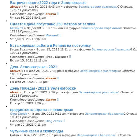
Встреча нового 2022 года в Зеленогорске
abravo
»
Чт дек 30, 2021 8:43 pm
» в форуме
Зеленогорские разговоры
0
Ответы
17697
Просмотры
Последнее сообщение
abravo
Чт дек 30, 2021 8:43 pm
Сдаётся дача посуточно 250 метров от залива
МихаилК
»
Чт дек 09, 2021 1:02 am
» в форуме
Зеленогорская барахолка
0
Ответы
17883
Просмотры
Последнее сообщение
МихаилК
Чт дек 09, 2021 1:02 am
Есть хорошая работа в Репино на постоянку
Игорь Бажанов
»
Вс авг 15, 2021 11:11 pm
» в форуме
Зеленогорская барахолка
0
О
19304
Просмотры
Последнее сообщение
Игорь Бажанов
Вс авг 15, 2021 11:11 pm
День Зеленогорска - 2021
abravo
»
Пн июл 26, 2021 2:28 pm
» в форуме
Зеленогорские разговоры
0
Ответы
18353
Просмотры
Последнее сообщение
abravo
Пн июл 26, 2021 2:28 pm
День Победы - 2021 в Зеленогорске
abravo
»
Пт апр 30, 2021 7:26 pm
» в форуме
Зеленогорские разговоры
0
Ответы
18913
Просмотры
Последнее сообщение
abravo
Пт апр 30, 2021 7:26 pm
продается кладовка в новом доме
Oleg Zzelek
»
Чт апр 29, 2021 9:11 am
» в форуме
Зеленогорская барахолка
0
Ответ
19345
Просмотры
Последнее сообщение
Oleg Zzelek
Чт апр 29, 2021 9:11 am
Чугунные казан и сковороды
Polina
»
Пт янв 22, 2021 5:37 pm
» в форуме
Зеленогорская барахолка
0
Ответы