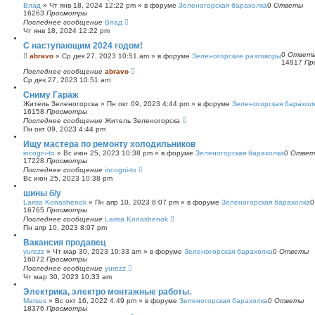
Влад
»
Чт янв 18, 2024 12:22 pm
» в форуме
Зеленогорская барахолка
0
Ответы
16263
Просмотры
Последнее сообщение
Влад
Чт янв 18, 2024 12:22 pm
С наступающим 2024 годом!
0
Ответ
abravo
»
Ср дек 27, 2023 10:51 am
» в форуме
Зеленогорские разговоры
14917
Пр
Последнее сообщение
abravo
Ср дек 27, 2023 10:51 am
Сниму Гараж
Житель Зеленогорска
»
Пн окт 09, 2023 4:44 pm
» в форуме
Зеленогорская барахол
16158
Просмотры
Последнее сообщение
Житель Зеленогорска
Пн окт 09, 2023 4:44 pm
Ищу мастера по ремонту холодильников
incogni-to
»
Вс июн 25, 2023 10:38 pm
» в форуме
Зеленогорская барахолка
0
Ответ
17228
Просмотры
Последнее сообщение
incogni-to
Вс июн 25, 2023 10:38 pm
шины б/у
Larisa Konashenok
»
Пн апр 10, 2023 8:07 pm
» в форуме
Зеленогорская барахолка
16765
Просмотры
Последнее сообщение
Larisa Konashenok
Пн апр 10, 2023 8:07 pm
Вакансия продавец
yurezz
»
Чт мар 30, 2023 10:33 am
» в форуме
Зеленогорская барахолка
0
Ответы
16072
Просмотры
Последнее сообщение
yurezz
Чт мар 30, 2023 10:33 am
Электрика, электро монтажные работы.
Marsus
»
Вс окт 16, 2022 4:49 pm
» в форуме
Зеленогорская барахолка
0
Ответы
18376
Просмотры