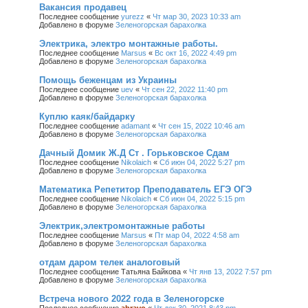
Вакансия продавец
Последнее сообщение
yurezz
«
Чт мар 30, 2023 10:33 am
Добавлено в форуме
Зеленогорская барахолка
Электрика, электро монтажные работы.
Последнее сообщение
Marsus
«
Вс окт 16, 2022 4:49 pm
Добавлено в форуме
Зеленогорская барахолка
Помощь беженцам из Украины
Последнее сообщение
uev
«
Чт сен 22, 2022 11:40 pm
Добавлено в форуме
Зеленогорская барахолка
Куплю каяк/байдарку
Последнее сообщение
adamant
«
Чт сен 15, 2022 10:46 am
Добавлено в форуме
Зеленогорская барахолка
Дачный Домик Ж.Д Ст . Горьковское Сдам
Последнее сообщение
Nikolaich
«
Сб июн 04, 2022 5:27 pm
Добавлено в форуме
Зеленогорская барахолка
Математика Репетитор Преподаватель ЕГЭ ОГЭ
Последнее сообщение
Nikolaich
«
Сб июн 04, 2022 5:15 pm
Добавлено в форуме
Зеленогорская барахолка
Электрик,электромонтажные работы
Последнее сообщение
Marsus
«
Пт мар 04, 2022 4:58 am
Добавлено в форуме
Зеленогорская барахолка
отдам даром телек аналоговый
Последнее сообщение
Татьяна Байкова
«
Чт янв 13, 2022 7:57 pm
Добавлено в форуме
Зеленогорская барахолка
Встреча нового 2022 года в Зеленогорске
Последнее сообщение
abravo
«
Чт дек 30, 2021 8:43 pm