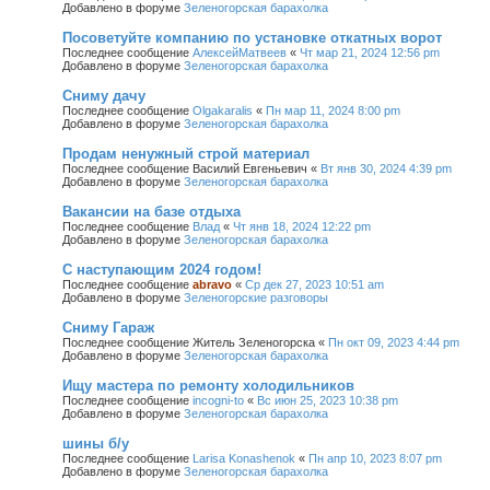
Добавлено в форуме
Зеленогорская барахолка
Посоветуйте компанию по установке откатных ворот
Последнее сообщение
АлексейМатвеев
«
Чт мар 21, 2024 12:56 pm
Добавлено в форуме
Зеленогорская барахолка
Сниму дачу
Последнее сообщение
Olgakaralis
«
Пн мар 11, 2024 8:00 pm
Добавлено в форуме
Зеленогорская барахолка
Продам ненужный строй материал
Последнее сообщение
Василий Евгеньевич
«
Вт янв 30, 2024 4:39 pm
Добавлено в форуме
Зеленогорская барахолка
Вакансии на базе отдыха
Последнее сообщение
Влад
«
Чт янв 18, 2024 12:22 pm
Добавлено в форуме
Зеленогорская барахолка
С наступающим 2024 годом!
Последнее сообщение
abravo
«
Ср дек 27, 2023 10:51 am
Добавлено в форуме
Зеленогорские разговоры
Сниму Гараж
Последнее сообщение
Житель Зеленогорска
«
Пн окт 09, 2023 4:44 pm
Добавлено в форуме
Зеленогорская барахолка
Ищу мастера по ремонту холодильников
Последнее сообщение
incogni-to
«
Вс июн 25, 2023 10:38 pm
Добавлено в форуме
Зеленогорская барахолка
шины б/у
Последнее сообщение
Larisa Konashenok
«
Пн апр 10, 2023 8:07 pm
Добавлено в форуме
Зеленогорская барахолка