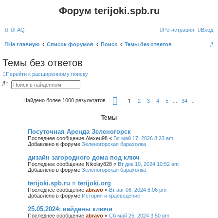
Форум terijoki.spb.ru
FAQ
Регистрация
Вход
П
На главную
Список форумов
Поиск
Темы без ответов
о
Темы без ответов
и
Перейти к расширенному поиску
с
П
Р
о
а
к
и
с
С
1
Найдено более 1000 результатов
с
ш
С
2
3
4
5
…
34
т
к
и
л
р
р
е
а
Темы
е
д
н
н
.
и
н
Посуточная Аренда Зеленогорск
ц
ы
Последнее сообщение
Alexeu98
«
Вс май 17, 2026 8:23 am
а
й
Добавлено в форуме
Зеленогорская барахолка
1
п
и
о
з
дизайн загородного дома под ключ
и
3
Последнее сообщение
Nikolay828
«
Вт дек 10, 2024 10:52 am
с
4
Добавлено в форуме
Зеленогорская барахолка
к
terijoki.spb.ru = terijoki.org
Последнее сообщение
abravo
«
Вт авг 06, 2024 8:06 pm
Добавлено в форуме
История и краеведение
25.05.2024: найдены ключи
Последнее сообщение
abravo
«
Сб май 25, 2024 3:50 pm