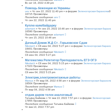
Вс окт 16, 2022 4:49 pm
Помощь беженцам из Украины
uev
»
Чт сен 22, 2022 11:40 pm
» в форуме
Зеленогорская барахолка
16715
Просмотры
Последнее сообщение
uev
Чт сен 22, 2022 11:40 pm
Куплю каяк/байдарку
adamant
»
Чт сен 15, 2022 10:46 am
» в форуме
Зеленогорская барах
16590
Просмотры
Последнее сообщение
adamant
Чт сен 15, 2022 10:46 am
Дачный Домик Ж.Д Ст . Горьковское Сдам
Nikolaich
»
Сб июн 04, 2022 5:27 pm
» в форуме
Зеленогорская барахо
18401
Просмотры
Последнее сообщение
Nikolaich
Сб июн 04, 2022 5:27 pm
Математика Репетитор Преподаватель ЕГЭ ОГЭ
Nikolaich
»
Сб июн 04, 2022 5:15 pm
» в форуме
Зеленогорская барахо
17323
Просмотры
Последнее сообщение
Nikolaich
Сб июн 04, 2022 5:15 pm
Электрик,электромонтажные работы
Marsus
»
Пт мар 04, 2022 4:58 am
» в форуме
Зеленогорская барахолк
18504
Просмотры
Последнее сообщение
Marsus
Пт мар 04, 2022 4:58 am
отдам даром телек аналоговый
Татьяна Байкова
»
Чт янв 13, 2022 7:57 pm
» в форуме
Зеленогорская
17955
Просмотры
Последнее сообщение
Татьяна Байкова
Чт янв 13, 2022 7:57 pm