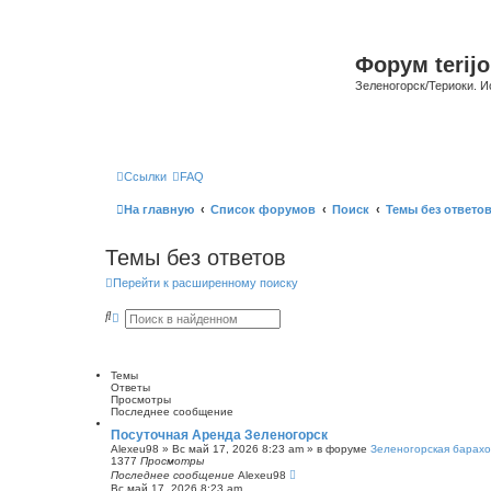
Форум terijo
Зеленогорск/Териоки. И
Ссылки
FAQ
На главную
Список форумов
Поиск
Темы без ответо
Темы без ответов
Перейти к расширенному поиску
П
Р
о
а
и
с
с
ш
к
и
Темы
р
Ответы
е
Просмотры
н
Последнее сообщение
н
ы
Посуточная Аренда Зеленогорск
й
Alexeu98
»
Вс май 17, 2026 8:23 am
» в форуме
Зеленогорская барахо
п
1377
Просмотры
о
Последнее сообщение
Alexeu98
и
Вс май 17, 2026 8:23 am