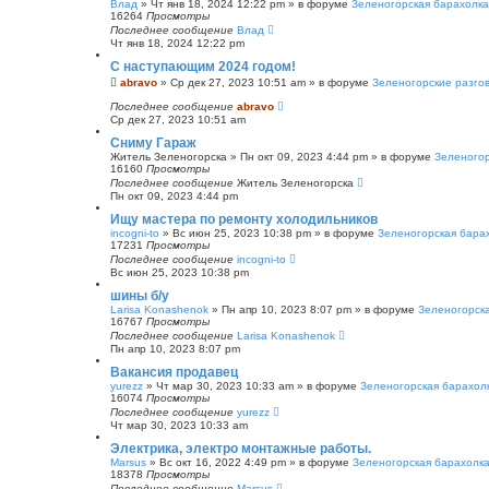
Влад
»
Чт янв 18, 2024 12:22 pm
» в форуме
Зеленогорская барахолка
16264
Просмотры
Последнее сообщение
Влад
Чт янв 18, 2024 12:22 pm
С наступающим 2024 годом!
abravo
»
Ср дек 27, 2023 10:51 am
» в форуме
Зеленогорские разго
Последнее сообщение
abravo
Ср дек 27, 2023 10:51 am
Сниму Гараж
Житель Зеленогорска
»
Пн окт 09, 2023 4:44 pm
» в форуме
Зеленогор
16160
Просмотры
Последнее сообщение
Житель Зеленогорска
Пн окт 09, 2023 4:44 pm
Ищу мастера по ремонту холодильников
incogni-to
»
Вс июн 25, 2023 10:38 pm
» в форуме
Зеленогорская бара
17231
Просмотры
Последнее сообщение
incogni-to
Вс июн 25, 2023 10:38 pm
шины б/у
Larisa Konashenok
»
Пн апр 10, 2023 8:07 pm
» в форуме
Зеленогорск
16767
Просмотры
Последнее сообщение
Larisa Konashenok
Пн апр 10, 2023 8:07 pm
Вакансия продавец
yurezz
»
Чт мар 30, 2023 10:33 am
» в форуме
Зеленогорская барахол
16074
Просмотры
Последнее сообщение
yurezz
Чт мар 30, 2023 10:33 am
Электрика, электро монтажные работы.
Marsus
»
Вс окт 16, 2022 4:49 pm
» в форуме
Зеленогорская барахолк
18378
Просмотры
Последнее сообщение
Marsus