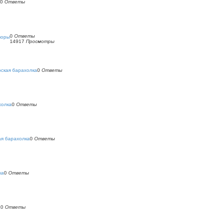
0
Ответы
0
Ответы
воры
14917
Просмотры
ская барахолка
0
Ответы
холка
0
Ответы
ая барахолка
0
Ответы
ка
0
Ответы
а
0
Ответы