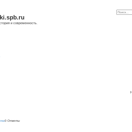
ki.spb.ru
стория и современность.
в
Н
лка
0
Ответы