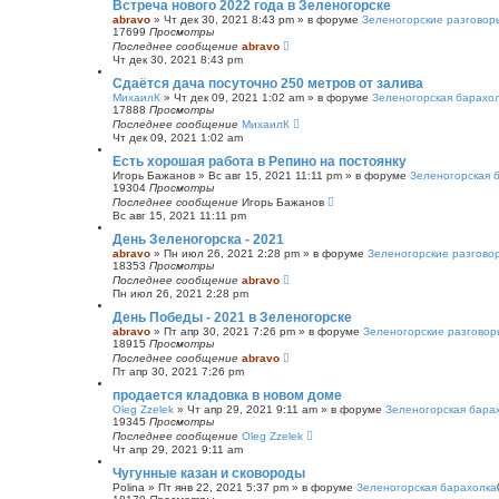
Встреча нового 2022 года в Зеленогорске
abravo
»
Чт дек 30, 2021 8:43 pm
» в форуме
Зеленогорские разговор
17699
Просмотры
Последнее сообщение
abravo
Чт дек 30, 2021 8:43 pm
Сдаётся дача посуточно 250 метров от залива
МихаилК
»
Чт дек 09, 2021 1:02 am
» в форуме
Зеленогорская барахо
17888
Просмотры
Последнее сообщение
МихаилК
Чт дек 09, 2021 1:02 am
Есть хорошая работа в Репино на постоянку
Игорь Бажанов
»
Вс авг 15, 2021 11:11 pm
» в форуме
Зеленогорская 
19304
Просмотры
Последнее сообщение
Игорь Бажанов
Вс авг 15, 2021 11:11 pm
День Зеленогорска - 2021
abravo
»
Пн июл 26, 2021 2:28 pm
» в форуме
Зеленогорские разгово
18353
Просмотры
Последнее сообщение
abravo
Пн июл 26, 2021 2:28 pm
День Победы - 2021 в Зеленогорске
abravo
»
Пт апр 30, 2021 7:26 pm
» в форуме
Зеленогорские разговор
18915
Просмотры
Последнее сообщение
abravo
Пт апр 30, 2021 7:26 pm
продается кладовка в новом доме
Oleg Zzelek
»
Чт апр 29, 2021 9:11 am
» в форуме
Зеленогорская бара
19345
Просмотры
Последнее сообщение
Oleg Zzelek
Чт апр 29, 2021 9:11 am
Чугунные казан и сковороды
Polina
»
Пт янв 22, 2021 5:37 pm
» в форуме
Зеленогорская барахолка