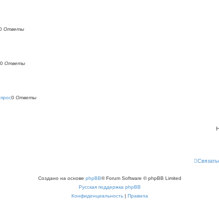
0
Ответы
0
Ответы
опрос
0
Ответы
Н
Связать
Создано на основе
phpBB
® Forum Software © phpBB Limited
Русская поддержка phpBB
Конфиденциальность
|
Правила