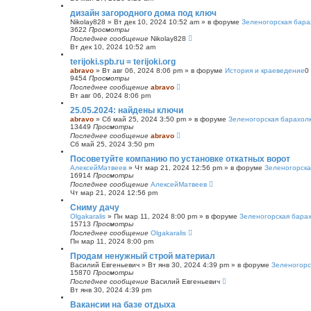
с
дизайн загородного дома под ключ
к
Nikolay828
»
Вт дек 10, 2024 10:52 am
» в форуме
Зеленогорская бара
3622
Просмотры
Последнее сообщение
Nikolay828
Вт дек 10, 2024 10:52 am
terijoki.spb.ru = terijoki.org
abravo
»
Вт авг 06, 2024 8:06 pm
» в форуме
История и краеведение
0
9454
Просмотры
Последнее сообщение
abravo
Вт авг 06, 2024 8:06 pm
25.05.2024: найдены ключи
abravo
»
Сб май 25, 2024 3:50 pm
» в форуме
Зеленогорская барахол
13449
Просмотры
Последнее сообщение
abravo
Сб май 25, 2024 3:50 pm
Посоветуйте компанию по установке откатных ворот
АлексейМатвеев
»
Чт мар 21, 2024 12:56 pm
» в форуме
Зеленогорска
16914
Просмотры
Последнее сообщение
АлексейМатвеев
Чт мар 21, 2024 12:56 pm
Сниму дачу
Olgakaralis
»
Пн мар 11, 2024 8:00 pm
» в форуме
Зеленогорская бара
15713
Просмотры
Последнее сообщение
Olgakaralis
Пн мар 11, 2024 8:00 pm
Продам ненужный строй материал
Василий Евгеньевич
»
Вт янв 30, 2024 4:39 pm
» в форуме
Зеленогорс
15870
Просмотры
Последнее сообщение
Василий Евгеньевич
Вт янв 30, 2024 4:39 pm
Вакансии на базе отдыха