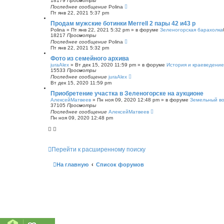
18179
Просмотры
Последнее сообщение
Polina
Пт янв 22, 2021 5:37 pm
Продам мужские ботинки Merrell 2 пары 42 и43 р
Polina
»
Пт янв 22, 2021 5:32 pm
» в форуме
Зеленогорская барахолка
18217
Просмотры
Последнее сообщение
Polina
Пт янв 22, 2021 5:32 pm
Фото из семейного архива
juraAlex
»
Вт дек 15, 2020 11:59 pm
» в форуме
История и краеведение
15533
Просмотры
Последнее сообщение
juraAlex
Вт дек 15, 2020 11:59 pm
Приобретение участка в Зеленогорске на аукционе
АлексейМатвеев
»
Пн ноя 09, 2020 12:48 pm
» в форуме
Земельный в
37105
Просмотры
Последнее сообщение
АлексейМатвеев
Пн ноя 09, 2020 12:48 pm
Перейти к расширенному поиску
На главную
Список форумов