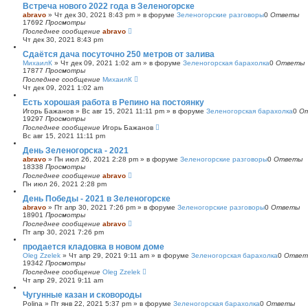
Встреча нового 2022 года в Зеленогорске
abravo
»
Чт дек 30, 2021 8:43 pm
» в форуме
Зеленогорские разговоры
0
Ответы
17692
Просмотры
Последнее сообщение
abravo
Чт дек 30, 2021 8:43 pm
Сдаётся дача посуточно 250 метров от залива
МихаилК
»
Чт дек 09, 2021 1:02 am
» в форуме
Зеленогорская барахолка
0
Ответы
17877
Просмотры
Последнее сообщение
МихаилК
Чт дек 09, 2021 1:02 am
Есть хорошая работа в Репино на постоянку
Игорь Бажанов
»
Вс авг 15, 2021 11:11 pm
» в форуме
Зеленогорская барахолка
0
О
19297
Просмотры
Последнее сообщение
Игорь Бажанов
Вс авг 15, 2021 11:11 pm
День Зеленогорска - 2021
abravo
»
Пн июл 26, 2021 2:28 pm
» в форуме
Зеленогорские разговоры
0
Ответы
18338
Просмотры
Последнее сообщение
abravo
Пн июл 26, 2021 2:28 pm
День Победы - 2021 в Зеленогорске
abravo
»
Пт апр 30, 2021 7:26 pm
» в форуме
Зеленогорские разговоры
0
Ответы
18901
Просмотры
Последнее сообщение
abravo
Пт апр 30, 2021 7:26 pm
продается кладовка в новом доме
Oleg Zzelek
»
Чт апр 29, 2021 9:11 am
» в форуме
Зеленогорская барахолка
0
Ответ
19342
Просмотры
Последнее сообщение
Oleg Zzelek
Чт апр 29, 2021 9:11 am
Чугунные казан и сковороды
Polina
»
Пт янв 22, 2021 5:37 pm
» в форуме
Зеленогорская барахолка
0
Ответы