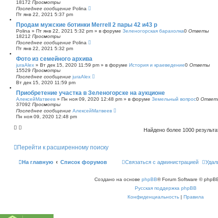
18172
Просмотры
Последнее сообщение
Polina
Пт янв 22, 2021 5:37 pm
Продам мужские ботинки Merrell 2 пары 42 и43 р
Polina
»
Пт янв 22, 2021 5:32 pm
» в форуме
Зеленогорская барахолка
0
Ответы
18212
Просмотры
Последнее сообщение
Polina
Пт янв 22, 2021 5:32 pm
Фото из семейного архива
juraAlex
»
Вт дек 15, 2020 11:59 pm
» в форуме
История и краеведение
0
Ответы
15529
Просмотры
Последнее сообщение
juraAlex
Вт дек 15, 2020 11:59 pm
Приобретение участка в Зеленогорске на аукционе
АлексейМатвеев
»
Пн ноя 09, 2020 12:48 pm
» в форуме
Земельный вопрос
0
Ответ
37092
Просмотры
Последнее сообщение
АлексейМатвеев
Пн ноя 09, 2020 12:48 pm
Найдено более 1000 результ
Перейти к расширенному поиску
На главную
Список форумов
Связаться с администрацией
Удал
Создано на основе
phpBB
® Forum Software © phpBB
Русская поддержка phpBB
Конфиденциальность
|
Правила