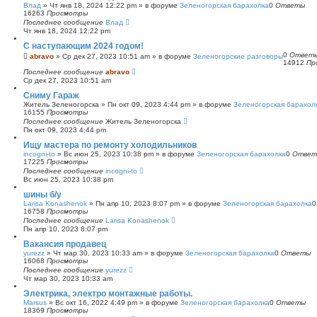
Влад
»
Чт янв 18, 2024 12:22 pm
» в форуме
Зеленогорская барахолка
0
Ответы
16263
Просмотры
Последнее сообщение
Влад
Чт янв 18, 2024 12:22 pm
С наступающим 2024 годом!
0
Ответ
abravo
»
Ср дек 27, 2023 10:51 am
» в форуме
Зеленогорские разговоры
14912
Пр
Последнее сообщение
abravo
Ср дек 27, 2023 10:51 am
Сниму Гараж
Житель Зеленогорска
»
Пн окт 09, 2023 4:44 pm
» в форуме
Зеленогорская барахол
16155
Просмотры
Последнее сообщение
Житель Зеленогорска
Пн окт 09, 2023 4:44 pm
Ищу мастера по ремонту холодильников
incogni-to
»
Вс июн 25, 2023 10:38 pm
» в форуме
Зеленогорская барахолка
0
Ответ
17225
Просмотры
Последнее сообщение
incogni-to
Вс июн 25, 2023 10:38 pm
шины б/у
Larisa Konashenok
»
Пн апр 10, 2023 8:07 pm
» в форуме
Зеленогорская барахолка
16758
Просмотры
Последнее сообщение
Larisa Konashenok
Пн апр 10, 2023 8:07 pm
Вакансия продавец
yurezz
»
Чт мар 30, 2023 10:33 am
» в форуме
Зеленогорская барахолка
0
Ответы
16068
Просмотры
Последнее сообщение
yurezz
Чт мар 30, 2023 10:33 am
Электрика, электро монтажные работы.
Marsus
»
Вс окт 16, 2022 4:49 pm
» в форуме
Зеленогорская барахолка
0
Ответы
18369
Просмотры