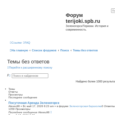
Форум
terijoki.spb.ru
Зеленогорск/Териоки. История и
современность.
Ссылки
FAQ
На главную
Список форумов
Поиск
Темы без ответов
Темы без ответов
Перейти к расширенному поиску
П
Р
о
а
и
с
Найдено более 1000 результ
с
ш
к
и
Темы
р
Ответы
е
Просмотры
н
Последнее сообщение
н
ы
Посуточная Аренда Зеленогорск
й
Alexeu98
»
Вс май 17, 2026 8:23 am
» в форуме
Зеленогорская барахолка
0
Ответы
п
1359
Просмотры
о
Последнее сообщение
Alexeu98
и