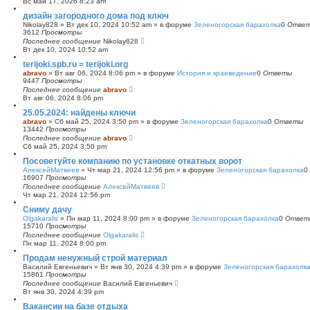
Вс май 17, 2026 8:23 am
с
дизайн загородного дома под ключ
к
Nikolay828
»
Вт дек 10, 2024 10:52 am
» в форуме
Зеленогорская барахолка
0
Отве
3612
Просмотры
Последнее сообщение
Nikolay828
Вт дек 10, 2024 10:52 am
terijoki.spb.ru = terijoki.org
abravo
»
Вт авг 06, 2024 8:06 pm
» в форуме
История и краеведение
0
Ответы
9447
Просмотры
Последнее сообщение
abravo
Вт авг 06, 2024 8:06 pm
25.05.2024: найдены ключи
abravo
»
Сб май 25, 2024 3:50 pm
» в форуме
Зеленогорская барахолка
0
Ответы
13442
Просмотры
Последнее сообщение
abravo
Сб май 25, 2024 3:50 pm
Посоветуйте компанию по установке откатных ворот
АлексейМатвеев
»
Чт мар 21, 2024 12:56 pm
» в форуме
Зеленогорская барахолка
0
16907
Просмотры
Последнее сообщение
АлексейМатвеев
Чт мар 21, 2024 12:56 pm
Сниму дачу
Olgakaralis
»
Пн мар 11, 2024 8:00 pm
» в форуме
Зеленогорская барахолка
0
Ответ
15710
Просмотры
Последнее сообщение
Olgakaralis
Пн мар 11, 2024 8:00 pm
Продам ненужный строй материал
Василий Евгеньевич
»
Вт янв 30, 2024 4:39 pm
» в форуме
Зеленогорская барахолк
15861
Просмотры
Последнее сообщение
Василий Евгеньевич
Вт янв 30, 2024 4:39 pm
Вакансии на базе отдыха