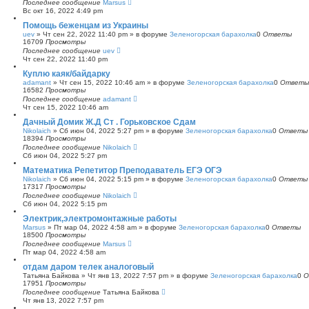
Последнее сообщение
Marsus
Вс окт 16, 2022 4:49 pm
Помощь беженцам из Украины
uev
»
Чт сен 22, 2022 11:40 pm
» в форуме
Зеленогорская барахолка
0
Ответы
16709
Просмотры
Последнее сообщение
uev
Чт сен 22, 2022 11:40 pm
Куплю каяк/байдарку
adamant
»
Чт сен 15, 2022 10:46 am
» в форуме
Зеленогорская барахолка
0
Ответы
16582
Просмотры
Последнее сообщение
adamant
Чт сен 15, 2022 10:46 am
Дачный Домик Ж.Д Ст . Горьковское Сдам
Nikolaich
»
Сб июн 04, 2022 5:27 pm
» в форуме
Зеленогорская барахолка
0
Ответы
18394
Просмотры
Последнее сообщение
Nikolaich
Сб июн 04, 2022 5:27 pm
Математика Репетитор Преподаватель ЕГЭ ОГЭ
Nikolaich
»
Сб июн 04, 2022 5:15 pm
» в форуме
Зеленогорская барахолка
0
Ответы
17317
Просмотры
Последнее сообщение
Nikolaich
Сб июн 04, 2022 5:15 pm
Электрик,электромонтажные работы
Marsus
»
Пт мар 04, 2022 4:58 am
» в форуме
Зеленогорская барахолка
0
Ответы
18500
Просмотры
Последнее сообщение
Marsus
Пт мар 04, 2022 4:58 am
отдам даром телек аналоговый
Татьяна Байкова
»
Чт янв 13, 2022 7:57 pm
» в форуме
Зеленогорская барахолка
0
О
17951
Просмотры
Последнее сообщение
Татьяна Байкова
Чт янв 13, 2022 7:57 pm