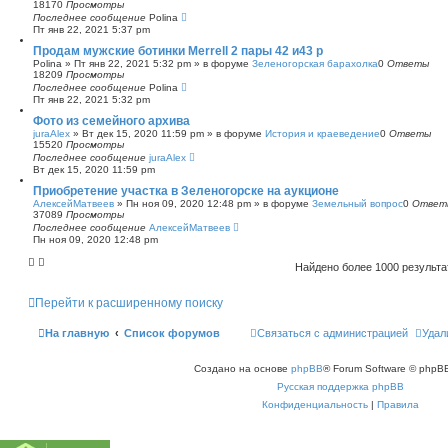
18170
Просмотры
Последнее сообщение
Polina
Пт янв 22, 2021 5:37 pm
Продам мужские ботинки Merrell 2 пары 42 и43 р
Polina
»
Пт янв 22, 2021 5:32 pm
» в форуме
Зеленогорская барахолка
0
Ответы
18209
Просмотры
Последнее сообщение
Polina
Пт янв 22, 2021 5:32 pm
Фото из семейного архива
juraAlex
»
Вт дек 15, 2020 11:59 pm
» в форуме
История и краеведение
0
Ответы
15520
Просмотры
Последнее сообщение
juraAlex
Вт дек 15, 2020 11:59 pm
Приобретение участка в Зеленогорске на аукционе
АлексейМатвеев
»
Пн ноя 09, 2020 12:48 pm
» в форуме
Земельный вопрос
0
Ответ
37089
Просмотры
Последнее сообщение
АлексейМатвеев
Пн ноя 09, 2020 12:48 pm
Найдено более 1000 результ
Перейти к расширенному поиску
На главную
Список форумов
Связаться с администрацией
Удал
Создано на основе
phpBB
® Forum Software © phpBB
Русская поддержка phpBB
Конфиденциальность
|
Правила