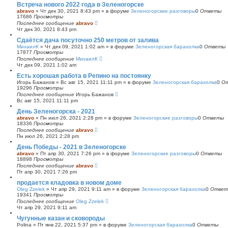
Встреча нового 2022 года в Зеленогорске
abravo
»
Чт дек 30, 2021 8:43 pm
» в форуме
Зеленогорские разговоры
0
Ответы
17686
Просмотры
Последнее сообщение
abravo
Чт дек 30, 2021 8:43 pm
Сдаётся дача посуточно 250 метров от залива
МихаилК
»
Чт дек 09, 2021 1:02 am
» в форуме
Зеленогорская барахолка
0
Ответы
17877
Просмотры
Последнее сообщение
МихаилК
Чт дек 09, 2021 1:02 am
Есть хорошая работа в Репино на постоянку
Игорь Бажанов
»
Вс авг 15, 2021 11:11 pm
» в форуме
Зеленогорская барахолка
0
О
19296
Просмотры
Последнее сообщение
Игорь Бажанов
Вс авг 15, 2021 11:11 pm
День Зеленогорска - 2021
abravo
»
Пн июл 26, 2021 2:28 pm
» в форуме
Зеленогорские разговоры
0
Ответы
18336
Просмотры
Последнее сообщение
abravo
Пн июл 26, 2021 2:28 pm
День Победы - 2021 в Зеленогорске
abravo
»
Пт апр 30, 2021 7:26 pm
» в форуме
Зеленогорские разговоры
0
Ответы
18898
Просмотры
Последнее сообщение
abravo
Пт апр 30, 2021 7:26 pm
продается кладовка в новом доме
Oleg Zzelek
»
Чт апр 29, 2021 9:11 am
» в форуме
Зеленогорская барахолка
0
Ответ
19341
Просмотры
Последнее сообщение
Oleg Zzelek
Чт апр 29, 2021 9:11 am
Чугунные казан и сковороды
Polina
»
Пт янв 22, 2021 5:37 pm
» в форуме
Зеленогорская барахолка
0
Ответы