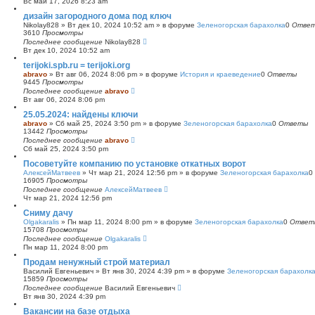
Вс май 17, 2026 8:23 am
с
дизайн загородного дома под ключ
к
Nikolay828
»
Вт дек 10, 2024 10:52 am
» в форуме
Зеленогорская барахолка
0
Отве
3610
Просмотры
Последнее сообщение
Nikolay828
Вт дек 10, 2024 10:52 am
terijoki.spb.ru = terijoki.org
abravo
»
Вт авг 06, 2024 8:06 pm
» в форуме
История и краеведение
0
Ответы
9445
Просмотры
Последнее сообщение
abravo
Вт авг 06, 2024 8:06 pm
25.05.2024: найдены ключи
abravo
»
Сб май 25, 2024 3:50 pm
» в форуме
Зеленогорская барахолка
0
Ответы
13442
Просмотры
Последнее сообщение
abravo
Сб май 25, 2024 3:50 pm
Посоветуйте компанию по установке откатных ворот
АлексейМатвеев
»
Чт мар 21, 2024 12:56 pm
» в форуме
Зеленогорская барахолка
0
16905
Просмотры
Последнее сообщение
АлексейМатвеев
Чт мар 21, 2024 12:56 pm
Сниму дачу
Olgakaralis
»
Пн мар 11, 2024 8:00 pm
» в форуме
Зеленогорская барахолка
0
Ответ
15708
Просмотры
Последнее сообщение
Olgakaralis
Пн мар 11, 2024 8:00 pm
Продам ненужный строй материал
Василий Евгеньевич
»
Вт янв 30, 2024 4:39 pm
» в форуме
Зеленогорская барахолк
15859
Просмотры
Последнее сообщение
Василий Евгеньевич
Вт янв 30, 2024 4:39 pm
Вакансии на базе отдыха