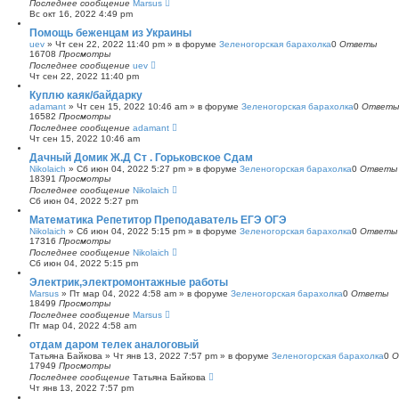
Последнее сообщение
Marsus
Вс окт 16, 2022 4:49 pm
Помощь беженцам из Украины
uev
»
Чт сен 22, 2022 11:40 pm
» в форуме
Зеленогорская барахолка
0
Ответы
16708
Просмотры
Последнее сообщение
uev
Чт сен 22, 2022 11:40 pm
Куплю каяк/байдарку
adamant
»
Чт сен 15, 2022 10:46 am
» в форуме
Зеленогорская барахолка
0
Ответы
16582
Просмотры
Последнее сообщение
adamant
Чт сен 15, 2022 10:46 am
Дачный Домик Ж.Д Ст . Горьковское Сдам
Nikolaich
»
Сб июн 04, 2022 5:27 pm
» в форуме
Зеленогорская барахолка
0
Ответы
18391
Просмотры
Последнее сообщение
Nikolaich
Сб июн 04, 2022 5:27 pm
Математика Репетитор Преподаватель ЕГЭ ОГЭ
Nikolaich
»
Сб июн 04, 2022 5:15 pm
» в форуме
Зеленогорская барахолка
0
Ответы
17316
Просмотры
Последнее сообщение
Nikolaich
Сб июн 04, 2022 5:15 pm
Электрик,электромонтажные работы
Marsus
»
Пт мар 04, 2022 4:58 am
» в форуме
Зеленогорская барахолка
0
Ответы
18499
Просмотры
Последнее сообщение
Marsus
Пт мар 04, 2022 4:58 am
отдам даром телек аналоговый
Татьяна Байкова
»
Чт янв 13, 2022 7:57 pm
» в форуме
Зеленогорская барахолка
0
О
17949
Просмотры
Последнее сообщение
Татьяна Байкова
Чт янв 13, 2022 7:57 pm