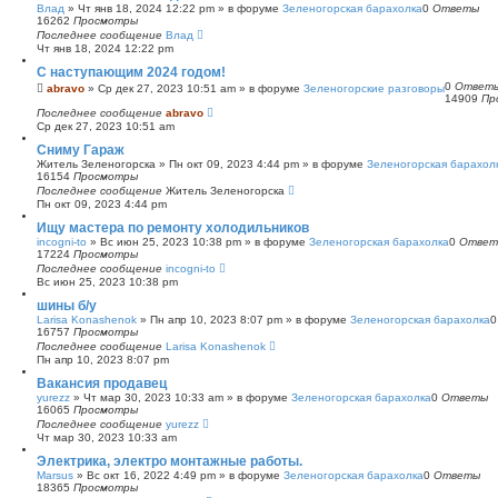
Влад
»
Чт янв 18, 2024 12:22 pm
» в форуме
Зеленогорская барахолка
0
Ответы
16262
Просмотры
Последнее сообщение
Влад
Чт янв 18, 2024 12:22 pm
С наступающим 2024 годом!
0
Ответ
abravo
»
Ср дек 27, 2023 10:51 am
» в форуме
Зеленогорские разговоры
14909
Пр
Последнее сообщение
abravo
Ср дек 27, 2023 10:51 am
Сниму Гараж
Житель Зеленогорска
»
Пн окт 09, 2023 4:44 pm
» в форуме
Зеленогорская барахол
16154
Просмотры
Последнее сообщение
Житель Зеленогорска
Пн окт 09, 2023 4:44 pm
Ищу мастера по ремонту холодильников
incogni-to
»
Вс июн 25, 2023 10:38 pm
» в форуме
Зеленогорская барахолка
0
Ответ
17224
Просмотры
Последнее сообщение
incogni-to
Вс июн 25, 2023 10:38 pm
шины б/у
Larisa Konashenok
»
Пн апр 10, 2023 8:07 pm
» в форуме
Зеленогорская барахолка
16757
Просмотры
Последнее сообщение
Larisa Konashenok
Пн апр 10, 2023 8:07 pm
Вакансия продавец
yurezz
»
Чт мар 30, 2023 10:33 am
» в форуме
Зеленогорская барахолка
0
Ответы
16065
Просмотры
Последнее сообщение
yurezz
Чт мар 30, 2023 10:33 am
Электрика, электро монтажные работы.
Marsus
»
Вс окт 16, 2022 4:49 pm
» в форуме
Зеленогорская барахолка
0
Ответы
18365
Просмотры