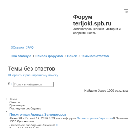
Форум
terijoki.spb.ru
Зеленогорск/Териоки. История и
современность.
Ссылки
FAQ
На главную
Список форумов
Поиск
Темы без ответов
Темы без ответов
Перейти к расширенному поиску
П
Р
о
а
и
с
Найдено более 1000 результ
с
ш
к
и
Темы
р
Ответы
е
Просмотры
н
Последнее сообщение
н
ы
Посуточная Аренда Зеленогорск
й
Alexeu98
»
Вс май 17, 2026 8:23 am
» в форуме
Зеленогорская барахолка
0
Ответы
п
1355
Просмотры
о
Последнее сообщение
Alexeu98
и