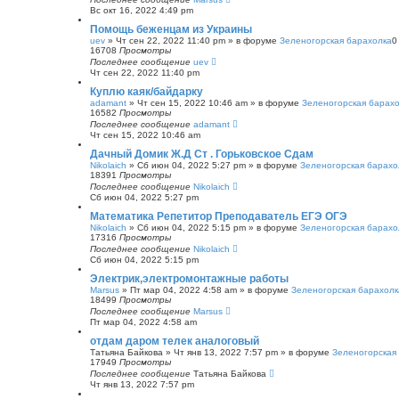
Вс окт 16, 2022 4:49 pm
Помощь беженцам из Украины
uev
»
Чт сен 22, 2022 11:40 pm
» в форуме
Зеленогорская барахолка
16708
Просмотры
Последнее сообщение
uev
Чт сен 22, 2022 11:40 pm
Куплю каяк/байдарку
adamant
»
Чт сен 15, 2022 10:46 am
» в форуме
Зеленогорская барах
16582
Просмотры
Последнее сообщение
adamant
Чт сен 15, 2022 10:46 am
Дачный Домик Ж.Д Ст . Горьковское Сдам
Nikolaich
»
Сб июн 04, 2022 5:27 pm
» в форуме
Зеленогорская барахо
18391
Просмотры
Последнее сообщение
Nikolaich
Сб июн 04, 2022 5:27 pm
Математика Репетитор Преподаватель ЕГЭ ОГЭ
Nikolaich
»
Сб июн 04, 2022 5:15 pm
» в форуме
Зеленогорская барахо
17316
Просмотры
Последнее сообщение
Nikolaich
Сб июн 04, 2022 5:15 pm
Электрик,электромонтажные работы
Marsus
»
Пт мар 04, 2022 4:58 am
» в форуме
Зеленогорская барахолк
18499
Просмотры
Последнее сообщение
Marsus
Пт мар 04, 2022 4:58 am
отдам даром телек аналоговый
Татьяна Байкова
»
Чт янв 13, 2022 7:57 pm
» в форуме
Зеленогорская
17949
Просмотры
Последнее сообщение
Татьяна Байкова
Чт янв 13, 2022 7:57 pm