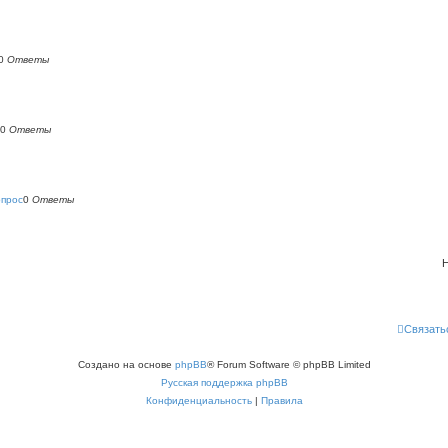
0
Ответы
0
Ответы
опрос
0
Ответы
Н
Связать
Создано на основе
phpBB
® Forum Software © phpBB Limited
Русская поддержка phpBB
Конфиденциальность
|
Правила