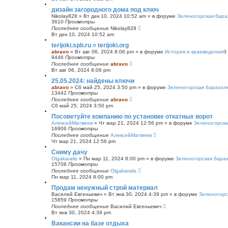
с
дизайн загородного дома под ключ
к
Nikolay828
»
Вт дек 10, 2024 10:52 am
» в форуме
Зеленогорская бара
3610
Просмотры
Последнее сообщение
Nikolay828
Вт дек 10, 2024 10:52 am
terijoki.spb.ru = terijoki.org
abravo
»
Вт авг 06, 2024 8:06 pm
» в форуме
История и краеведение
0
9446
Просмотры
Последнее сообщение
abravo
Вт авг 06, 2024 8:06 pm
25.05.2024: найдены ключи
abravo
»
Сб май 25, 2024 3:50 pm
» в форуме
Зеленогорская барахол
13442
Просмотры
Последнее сообщение
abravo
Сб май 25, 2024 3:50 pm
Посоветуйте компанию по установке откатных ворот
АлексейМатвеев
»
Чт мар 21, 2024 12:56 pm
» в форуме
Зеленогорска
16906
Просмотры
Последнее сообщение
АлексейМатвеев
Чт мар 21, 2024 12:56 pm
Сниму дачу
Olgakaralis
»
Пн мар 11, 2024 8:00 pm
» в форуме
Зеленогорская бара
15708
Просмотры
Последнее сообщение
Olgakaralis
Пн мар 11, 2024 8:00 pm
Продам ненужный строй материал
Василий Евгеньевич
»
Вт янв 30, 2024 4:39 pm
» в форуме
Зеленогорс
15859
Просмотры
Последнее сообщение
Василий Евгеньевич
Вт янв 30, 2024 4:39 pm
Вакансии на базе отдыха