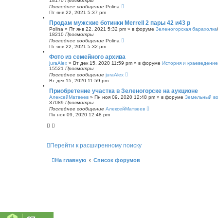
18170
Просмотры
Последнее сообщение
Polina
Пт янв 22, 2021 5:37 pm
Продам мужские ботинки Merrell 2 пары 42 и43 р
Polina
»
Пт янв 22, 2021 5:32 pm
» в форуме
Зеленогорская барахолка
18210
Просмотры
Последнее сообщение
Polina
Пт янв 22, 2021 5:32 pm
Фото из семейного архива
juraAlex
»
Вт дек 15, 2020 11:59 pm
» в форуме
История и краеведение
15521
Просмотры
Последнее сообщение
juraAlex
Вт дек 15, 2020 11:59 pm
Приобретение участка в Зеленогорске на аукционе
АлексейМатвеев
»
Пн ноя 09, 2020 12:48 pm
» в форуме
Земельный в
37089
Просмотры
Последнее сообщение
АлексейМатвеев
Пн ноя 09, 2020 12:48 pm
Перейти к расширенному поиску
На главную
Список форумов