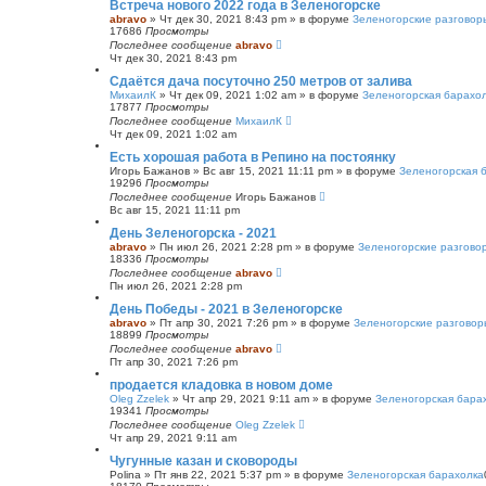
Встреча нового 2022 года в Зеленогорске
abravo
»
Чт дек 30, 2021 8:43 pm
» в форуме
Зеленогорские разговор
17686
Просмотры
Последнее сообщение
abravo
Чт дек 30, 2021 8:43 pm
Сдаётся дача посуточно 250 метров от залива
МихаилК
»
Чт дек 09, 2021 1:02 am
» в форуме
Зеленогорская барахо
17877
Просмотры
Последнее сообщение
МихаилК
Чт дек 09, 2021 1:02 am
Есть хорошая работа в Репино на постоянку
Игорь Бажанов
»
Вс авг 15, 2021 11:11 pm
» в форуме
Зеленогорская 
19296
Просмотры
Последнее сообщение
Игорь Бажанов
Вс авг 15, 2021 11:11 pm
День Зеленогорска - 2021
abravo
»
Пн июл 26, 2021 2:28 pm
» в форуме
Зеленогорские разгово
18336
Просмотры
Последнее сообщение
abravo
Пн июл 26, 2021 2:28 pm
День Победы - 2021 в Зеленогорске
abravo
»
Пт апр 30, 2021 7:26 pm
» в форуме
Зеленогорские разговор
18899
Просмотры
Последнее сообщение
abravo
Пт апр 30, 2021 7:26 pm
продается кладовка в новом доме
Oleg Zzelek
»
Чт апр 29, 2021 9:11 am
» в форуме
Зеленогорская бара
19341
Просмотры
Последнее сообщение
Oleg Zzelek
Чт апр 29, 2021 9:11 am
Чугунные казан и сковороды
Polina
»
Пт янв 22, 2021 5:37 pm
» в форуме
Зеленогорская барахолка