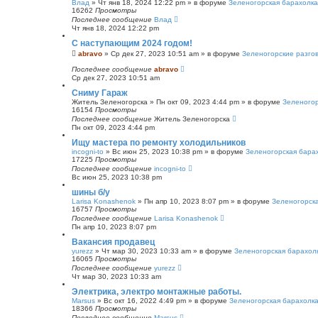
Влад
»
Чт янв 18, 2024 12:22 pm
» в форуме
Зеленогорская барахолка
16262
Просмотры
Последнее сообщение
Влад
Чт янв 18, 2024 12:22 pm
С наступающим 2024 годом!
abravo
»
Ср дек 27, 2023 10:51 am
» в форуме
Зеленогорские разго
Последнее сообщение
abravo
Ср дек 27, 2023 10:51 am
Сниму Гараж
Житель Зеленогорска
»
Пн окт 09, 2023 4:44 pm
» в форуме
Зеленогор
16154
Просмотры
Последнее сообщение
Житель Зеленогорска
Пн окт 09, 2023 4:44 pm
Ищу мастера по ремонту холодильников
incogni-to
»
Вс июн 25, 2023 10:38 pm
» в форуме
Зеленогорская бара
17225
Просмотры
Последнее сообщение
incogni-to
Вс июн 25, 2023 10:38 pm
шины б/у
Larisa Konashenok
»
Пн апр 10, 2023 8:07 pm
» в форуме
Зеленогорск
16757
Просмотры
Последнее сообщение
Larisa Konashenok
Пн апр 10, 2023 8:07 pm
Вакансия продавец
yurezz
»
Чт мар 30, 2023 10:33 am
» в форуме
Зеленогорская барахол
16065
Просмотры
Последнее сообщение
yurezz
Чт мар 30, 2023 10:33 am
Электрика, электро монтажные работы.
Marsus
»
Вс окт 16, 2022 4:49 pm
» в форуме
Зеленогорская барахолк
18366
Просмотры
Последнее сообщение
Marsus