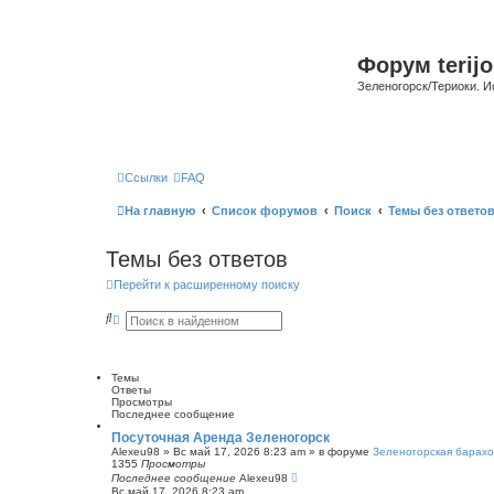
Форум terijo
Зеленогорск/Териоки. И
Ссылки
FAQ
На главную
Список форумов
Поиск
Темы без ответо
Темы без ответов
Перейти к расширенному поиску
П
Р
о
а
и
с
с
ш
к
и
Темы
р
Ответы
е
Просмотры
н
Последнее сообщение
н
ы
Посуточная Аренда Зеленогорск
й
Alexeu98
»
Вс май 17, 2026 8:23 am
» в форуме
Зеленогорская барахо
п
1355
Просмотры
о
Последнее сообщение
Alexeu98
и
Вс май 17, 2026 8:23 am