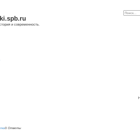
ki.spb.ru
стория и современность.
в
Н
лка
0
Ответы