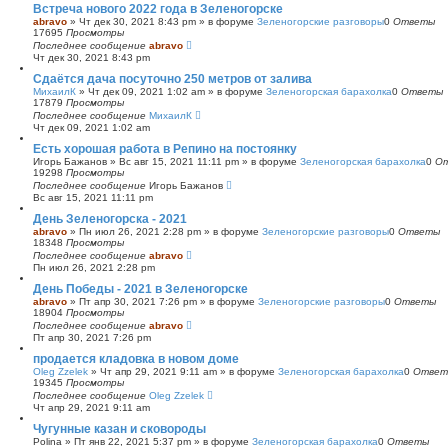
Встреча нового 2022 года в Зеленогорске
abravo
»
Чт дек 30, 2021 8:43 pm
» в форуме
Зеленогорские разговоры
0
Ответы
17695
Просмотры
Последнее сообщение
abravo
Чт дек 30, 2021 8:43 pm
Сдаётся дача посуточно 250 метров от залива
МихаилК
»
Чт дек 09, 2021 1:02 am
» в форуме
Зеленогорская барахолка
0
Ответы
17879
Просмотры
Последнее сообщение
МихаилК
Чт дек 09, 2021 1:02 am
Есть хорошая работа в Репино на постоянку
Игорь Бажанов
»
Вс авг 15, 2021 11:11 pm
» в форуме
Зеленогорская барахолка
0
О
19298
Просмотры
Последнее сообщение
Игорь Бажанов
Вс авг 15, 2021 11:11 pm
День Зеленогорска - 2021
abravo
»
Пн июл 26, 2021 2:28 pm
» в форуме
Зеленогорские разговоры
0
Ответы
18348
Просмотры
Последнее сообщение
abravo
Пн июл 26, 2021 2:28 pm
День Победы - 2021 в Зеленогорске
abravo
»
Пт апр 30, 2021 7:26 pm
» в форуме
Зеленогорские разговоры
0
Ответы
18904
Просмотры
Последнее сообщение
abravo
Пт апр 30, 2021 7:26 pm
продается кладовка в новом доме
Oleg Zzelek
»
Чт апр 29, 2021 9:11 am
» в форуме
Зеленогорская барахолка
0
Ответ
19345
Просмотры
Последнее сообщение
Oleg Zzelek
Чт апр 29, 2021 9:11 am
Чугунные казан и сковороды
Polina
»
Пт янв 22, 2021 5:37 pm
» в форуме
Зеленогорская барахолка
0
Ответы