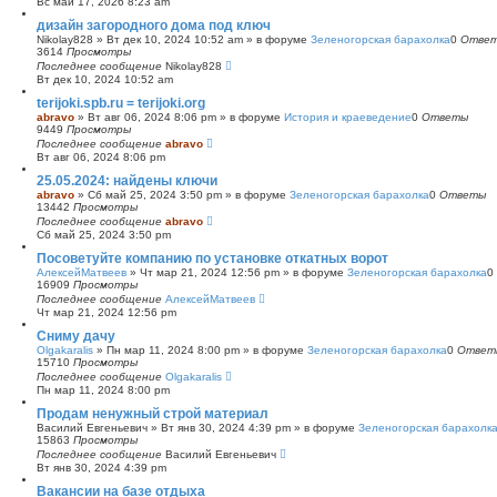
Вс май 17, 2026 8:23 am
с
дизайн загородного дома под ключ
к
Nikolay828
»
Вт дек 10, 2024 10:52 am
» в форуме
Зеленогорская барахолка
0
Отве
3614
Просмотры
Последнее сообщение
Nikolay828
Вт дек 10, 2024 10:52 am
terijoki.spb.ru = terijoki.org
abravo
»
Вт авг 06, 2024 8:06 pm
» в форуме
История и краеведение
0
Ответы
9449
Просмотры
Последнее сообщение
abravo
Вт авг 06, 2024 8:06 pm
25.05.2024: найдены ключи
abravo
»
Сб май 25, 2024 3:50 pm
» в форуме
Зеленогорская барахолка
0
Ответы
13442
Просмотры
Последнее сообщение
abravo
Сб май 25, 2024 3:50 pm
Посоветуйте компанию по установке откатных ворот
АлексейМатвеев
»
Чт мар 21, 2024 12:56 pm
» в форуме
Зеленогорская барахолка
0
16909
Просмотры
Последнее сообщение
АлексейМатвеев
Чт мар 21, 2024 12:56 pm
Сниму дачу
Olgakaralis
»
Пн мар 11, 2024 8:00 pm
» в форуме
Зеленогорская барахолка
0
Ответ
15710
Просмотры
Последнее сообщение
Olgakaralis
Пн мар 11, 2024 8:00 pm
Продам ненужный строй материал
Василий Евгеньевич
»
Вт янв 30, 2024 4:39 pm
» в форуме
Зеленогорская барахолк
15863
Просмотры
Последнее сообщение
Василий Евгеньевич
Вт янв 30, 2024 4:39 pm
Вакансии на базе отдыха