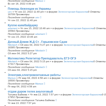
Последнее сообщение
Marsus
Вс окт 16, 2022 4:49 pm
Помощь беженцам из Украины
uev
»
Чт сен 22, 2022 11:40 pm
» в форуме
Зеленогорская барахолка
0
Ответы
16709
Просмотры
Последнее сообщение
uev
Чт сен 22, 2022 11:40 pm
Куплю каяк/байдарку
adamant
»
Чт сен 15, 2022 10:46 am
» в форуме
Зеленогорская барахолка
0
Ответы
16584
Просмотры
Последнее сообщение
adamant
Чт сен 15, 2022 10:46 am
Дачный Домик Ж.Д Ст . Горьковское Сдам
Nikolaich
»
Сб июн 04, 2022 5:27 pm
» в форуме
Зеленогорская барахолка
0
Ответы
18395
Просмотры
Последнее сообщение
Nikolaich
Сб июн 04, 2022 5:27 pm
Математика Репетитор Преподаватель ЕГЭ ОГЭ
Nikolaich
»
Сб июн 04, 2022 5:15 pm
» в форуме
Зеленогорская барахолка
0
Ответы
17317
Просмотры
Последнее сообщение
Nikolaich
Сб июн 04, 2022 5:15 pm
Электрик,электромонтажные работы
Marsus
»
Пт мар 04, 2022 4:58 am
» в форуме
Зеленогорская барахолка
0
Ответы
18500
Просмотры
Последнее сообщение
Marsus
Пт мар 04, 2022 4:58 am
отдам даром телек аналоговый
Татьяна Байкова
»
Чт янв 13, 2022 7:57 pm
» в форуме
Зеленогорская барахолка
0
О
17952
Просмотры
Последнее сообщение
Татьяна Байкова
Чт янв 13, 2022 7:57 pm