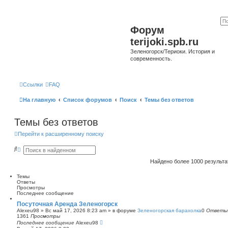
Форум
terijoki.spb.ru
Зеленогорск/Териоки. История и
современность.
Ссылки
FAQ
На главную
Список форумов
Поиск
Темы без ответов
Темы без ответов
Перейти к расширенному поиску
П
Р
о
а
и
с
Найдено более 1000 результ
с
ш
к
и
Темы
р
Ответы
е
Просмотры
н
Последнее сообщение
н
ы
Посуточная Аренда Зеленогорск
й
Alexeu98
»
Вс май 17, 2026 8:23 am
» в форуме
Зеленогорская барахолка
0
Ответы
п
1361
Просмотры
о
Последнее сообщение
Alexeu98
и