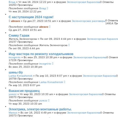
Влад
»
Чт янв 18, 2024 12:22 pm
» в форуме
Зеленогорская барахолка
0
Ответы
16263
Просмотры
Последнее сообщение
Влад
Чт янв 18, 2024 12:22 pm
С наступающим 2024 годом!
0
Ответ
abravo
»
Ср дек 27, 2023 10:51 am
» в форуме
Зеленогорские разговоры
14914
Пр
Последнее сообщение
abravo
Ср дек 27, 2023 10:51 am
Сниму Гараж
Житель Зеленогорска
»
Пн окт 09, 2023 4:44 pm
» в форуме
Зеленогорская барахол
16157
Просмотры
Последнее сообщение
Житель Зеленогорска
Пн окт 09, 2023 4:44 pm
Ищу мастера по ремонту холодильников
incogni-to
»
Вс июн 25, 2023 10:38 pm
» в форуме
Зеленогорская барахолка
0
Ответ
17226
Просмотры
Последнее сообщение
incogni-to
Вс июн 25, 2023 10:38 pm
шины б/у
Larisa Konashenok
»
Пн апр 10, 2023 8:07 pm
» в форуме
Зеленогорская барахолка
16759
Просмотры
Последнее сообщение
Larisa Konashenok
Пн апр 10, 2023 8:07 pm
Вакансия продавец
yurezz
»
Чт мар 30, 2023 10:33 am
» в форуме
Зеленогорская барахолка
0
Ответы
16070
Просмотры
Последнее сообщение
yurezz
Чт мар 30, 2023 10:33 am
Электрика, электро монтажные работы.
Marsus
»
Вс окт 16, 2022 4:49 pm
» в форуме
Зеленогорская барахолка
0
Ответы
18373
Просмотры