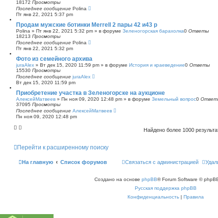
18172
Просмотры
Последнее сообщение
Polina
Пт янв 22, 2021 5:37 pm
Продам мужские ботинки Merrell 2 пары 42 и43 р
Polina
»
Пт янв 22, 2021 5:32 pm
» в форуме
Зеленогорская барахолка
0
Ответы
18213
Просмотры
Последнее сообщение
Polina
Пт янв 22, 2021 5:32 pm
Фото из семейного архива
juraAlex
»
Вт дек 15, 2020 11:59 pm
» в форуме
История и краеведение
0
Ответы
15530
Просмотры
Последнее сообщение
juraAlex
Вт дек 15, 2020 11:59 pm
Приобретение участка в Зеленогорске на аукционе
АлексейМатвеев
»
Пн ноя 09, 2020 12:48 pm
» в форуме
Земельный вопрос
0
Ответ
37095
Просмотры
Последнее сообщение
АлексейМатвеев
Пн ноя 09, 2020 12:48 pm
Найдено более 1000 результ
Перейти к расширенному поиску
На главную
Список форумов
Связаться с администрацией
Удал
Создано на основе
phpBB
® Forum Software © phpBB
Русская поддержка phpBB
Конфиденциальность
|
Правила